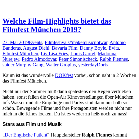
Welche Film-Highlights bietet das
Filmfest München 2019?
27. Mai 2019
Events
,
Filmfestivals
#makemusicnotwar
,
Antonio
Banderas
,
August Diehl
,
Bavaria Film
,
Danny Boyle
,
Evita
,
Filmfest München
,
Liv Lisa Fries
,
Louis Garrel
,
Madonna
,
Nurejew
,
Pedro Almodovar
,
Peter Simonischeck
,
Ralph Fiennes
,
spider Murphy Gang
,
Walter Gropius
,
yesterday
Doris
Kaum ist das wundervolle
DOKfest
vorbei, schon naht in 2 Wochen
das Filmfest München.
Nicht nur der Sommer muß dann spätestens den Regen vertrieben
haben, sonst fallen die Open-Air Kinovorstellungen über München
in´s Wasser und die Empfänge und Partys sind dann nur halb so
schön. Bewegende Filme und ihre Protagonisten werden nicht nur
mich in die Kinos locken. Da ist es weder zu heiß noch zu nass!
Stars aus Film und Musik
„
Der Englische Patient
“ Hauptdarsteller
Ralph Fiennes
kommt