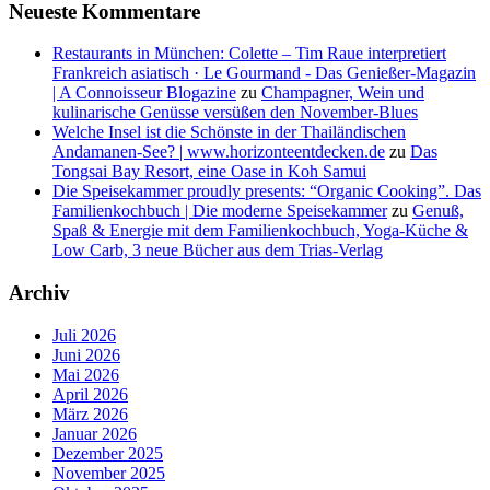
Neueste Kommentare
Restaurants in München: Colette – Tim Raue interpretiert
Frankreich asiatisch · Le Gourmand - Das Genießer-Magazin
| A Connoisseur Blogazine
zu
Champagner, Wein und
kulinarische Genüsse versüßen den November-Blues
Welche Insel ist die Schönste in der Thailändischen
Andamanen-See? | www.horizonteentdecken.de
zu
Das
Tongsai Bay Resort, eine Oase in Koh Samui
Die Speisekammer proudly presents: “Organic Cooking”. Das
Familienkochbuch | Die moderne Speisekammer
zu
Genuß,
Spaß & Energie mit dem Familienkochbuch, Yoga-Küche &
Low Carb, 3 neue Bücher aus dem Trias-Verlag
Archiv
Juli 2026
Juni 2026
Mai 2026
April 2026
März 2026
Januar 2026
Dezember 2025
November 2025