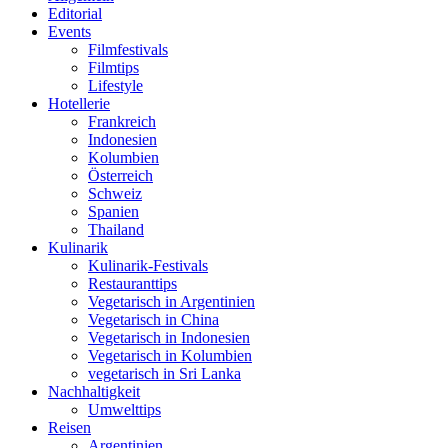
Editorial
Events
Filmfestivals
Filmtips
Lifestyle
Hotellerie
Frankreich
Indonesien
Kolumbien
Österreich
Schweiz
Spanien
Thailand
Kulinarik
Kulinarik-Festivals
Restauranttips
Vegetarisch in Argentinien
Vegetarisch in China
Vegetarisch in Indonesien
Vegetarisch in Kolumbien
vegetarisch in Sri Lanka
Nachhaltigkeit
Umwelttips
Reisen
Argentinien