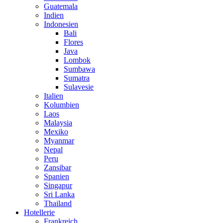
Guatemala
Indien
Indonesien
Bali
Flores
Java
Lombok
Sumbawa
Sumatra
Sulavesie
Italien
Kolumbien
Laos
Malaysia
Mexiko
Myanmar
Nepal
Peru
Zansibar
Spanien
Singapur
Sri Lanka
Thailand
Hotellerie
Frankreich