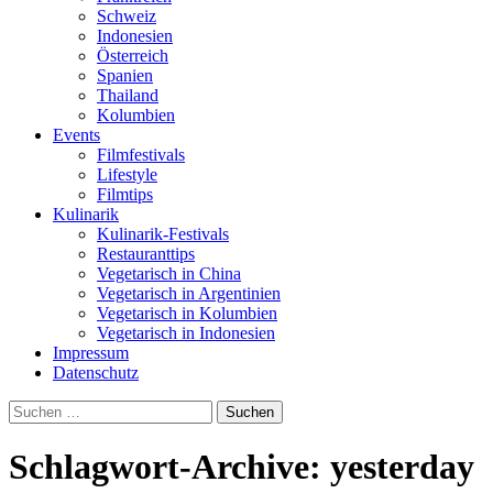
Schweiz
Indonesien
Österreich
Spanien
Thailand
Kolumbien
Events
Filmfestivals
Lifestyle
Filmtips
Kulinarik
Kulinarik-Festivals
Restauranttips
Vegetarisch in China
Vegetarisch in Argentinien
Vegetarisch in Kolumbien
Vegetarisch in Indonesien
Impressum
Datenschutz
Suchen
nach:
Schlagwort-Archive: yesterday