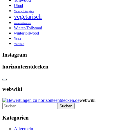
Tollwood
Ubud
Valery Gergiev
vegetarisch
waves4water
Winter-Tollwood
wintertollwood
Yoga
Yunnan
Instagram
horizonteentdecken
webwiki
webwiki
Suchen
nach:
Kategorien
Allgemein