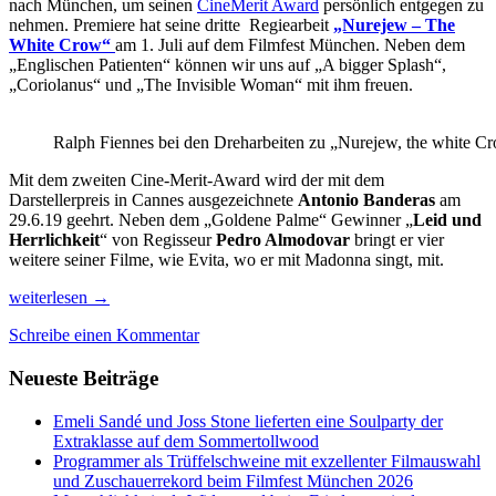
nach München, um seinen
CineMerit Award
persönlich entgegen zu
nehmen. Premiere hat seine dritte Regiearbeit
„Nurejew – The
White Crow“
am 1. Juli auf dem Filmfest München. Neben dem
„Englischen Patienten“ können wir uns auf „A bigger Splash“,
„Coriolanus“ und „The Invisible Woman“ mit ihm freuen.
Ralph Fiennes bei den Dreharbeiten zu „Nurejew, the white C
Mit dem zweiten Cine-Merit-Award wird der mit dem
Darstellerpreis in Cannes ausgezeichnete
Antonio Banderas
am
29.6.19 geehrt. Neben dem „Goldene Palme“ Gewinner „
Leid und
Herrlichkeit
“ von Regisseur
Pedro Almodovar
bringt er vier
weitere seiner Filme, wie Evita, wo er mit Madonna singt, mit.
Welche
weiterlesen
→
Film-
Schreibe einen Kommentar
Highlights
bietet
Neueste Beiträge
das
Filmfest
München
Emeli Sandé und Joss Stone lieferten eine Soulparty der
2019?
Extraklasse auf dem Sommertollwood
Programmer als Trüffelschweine mit exzellenter Filmauswahl
und Zuschauerrekord beim Filmfest München 2026