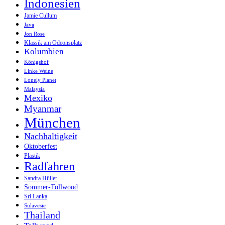
Indonesien
Jamie Cullum
Java
Jon Rose
Klassik am Odeonsplatz
Kolumbien
Königshof
Linke Weine
Lonely Planet
Malaysia
Mexiko
Myanmar
München
Nachhaltigkeit
Oktoberfest
Plastik
Radfahren
Sandra Hüller
Sommer-Tollwood
Sri Lanka
Sulavesie
Thailand