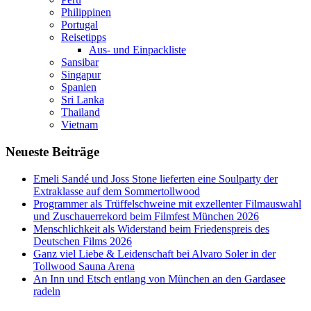
Philippinen
Portugal
Reisetipps
Aus- und Einpackliste
Sansibar
Singapur
Spanien
Sri Lanka
Thailand
Vietnam
Neueste Beiträge
Emeli Sandé und Joss Stone lieferten eine Soulparty der
Extraklasse auf dem Sommertollwood
Programmer als Trüffelschweine mit exzellenter Filmauswahl
und Zuschauerrekord beim Filmfest München 2026
Menschlichkeit als Widerstand beim Friedenspreis des
Deutschen Films 2026
Ganz viel Liebe & Leidenschaft bei Alvaro Soler in der
Tollwood Sauna Arena
An Inn und Etsch entlang von München an den Gardasee
radeln