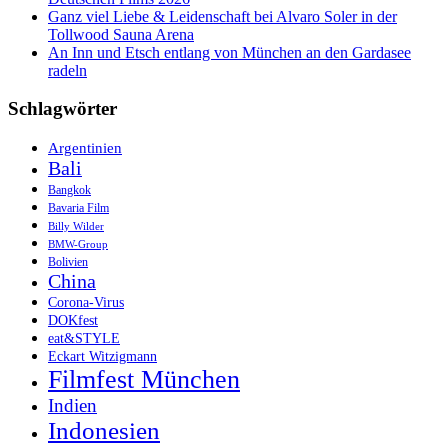
Ganz viel Liebe & Leidenschaft bei Alvaro Soler in der
Tollwood Sauna Arena
An Inn und Etsch entlang von München an den Gardasee
radeln
Schlagwörter
Argentinien
Bali
Bangkok
Bavaria Film
Billy Wilder
BMW-Group
Bolivien
China
Corona-Virus
DOKfest
eat&STYLE
Eckart Witzigmann
Filmfest München
Indien
Indonesien