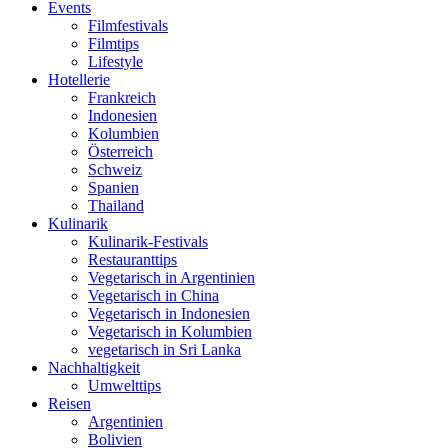
Events
Filmfestivals
Filmtips
Lifestyle
Hotellerie
Frankreich
Indonesien
Kolumbien
Österreich
Schweiz
Spanien
Thailand
Kulinarik
Kulinarik-Festivals
Restauranttips
Vegetarisch in Argentinien
Vegetarisch in China
Vegetarisch in Indonesien
Vegetarisch in Kolumbien
vegetarisch in Sri Lanka
Nachhaltigkeit
Umwelttips
Reisen
Argentinien
Bolivien