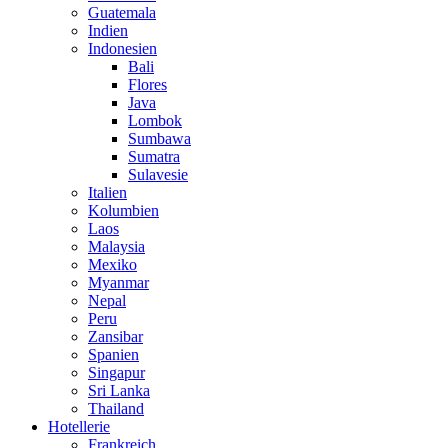
Guatemala
Indien
Indonesien
Bali
Flores
Java
Lombok
Sumbawa
Sumatra
Sulavesie
Italien
Kolumbien
Laos
Malaysia
Mexiko
Myanmar
Nepal
Peru
Zansibar
Spanien
Singapur
Sri Lanka
Thailand
Hotellerie
Frankreich