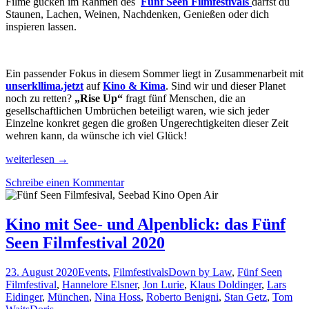
Filme gucken im Rahmen des
Fünf Seen Filmfestivals
darfst du
Staunen, Lachen, Weinen, Nachdenken, Genießen oder dich
inspieren lassen.
Ein passender Fokus in diesem Sommer liegt in Zusammenarbeit mit
unserkllima.jetzt
auf
Kino & Kima
. Sind wir und dieser Planet
noch zu retten?
„Rise Up“
fragt fünf Menschen, die an
gesellschaftlichen Umbrüchen beteiligt waren, wie sich jeder
Einzelne konkret gegen die großen Ungerechtigkeiten dieser Zeit
wehren kann, da wünsche ich viel Glück!
Filme
weiterlesen
→
mit
Schreibe einen Kommentar
Aussicht
beim
Fünf
Seen
Kino mit See- und Alpenblick: das Fünf
Filmfestival
Seen Filmfestival 2020
23. August 2020
Events
,
Filmfestivals
Down by Law
,
Fünf Seen
Filmfestival
,
Hannelore Elsner
,
Jon Lurie
,
Klaus Doldinger
,
Lars
Eidinger
,
München
,
Nina Hoss
,
Roberto Benigni
,
Stan Getz
,
Tom