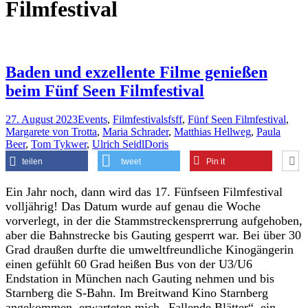
Filmfestival
Baden und exzellente Filme genießen
beim Fünf Seen Filmfestival
27. August 2023
Events
,
Filmfestivals
fsff
,
Fünf Seen Filmfestival
,
Margarete von Trotta
,
Maria Schrader
,
Matthias Hellweg
,
Paula
Beer
,
Tom Tykwer
,
Ulrich Seidl
Doris
teilen
tweet
Pin it
Ein Jahr noch, dann wird das 17. Fünfseen Filmfestival
volljährig! Das Datum wurde auf genau die Woche
vorverlegt, in der die Stammstreckensprerrung aufgehoben,
aber die Bahnstrecke bis Gauting gesperrt war. Bei über 30
Grad draußen durfte die umweltfreundliche Kinogängerin
einen gefühlt 60 Grad heißen Bus von der U3/U6
Endstation in München nach Gauting nehmen und bis
Starnberg die S-Bahn. Im Breitwand Kino Starnberg
angekommen, erwarteten mich „Fallende Blätter“, ein