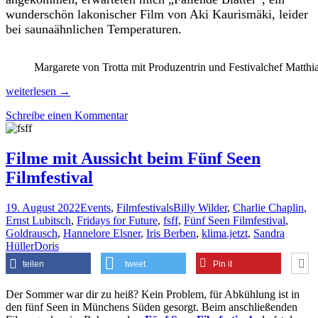
wunderschön lakonischer Film von Aki Kaurismäki, leider
bei saunaähnlichen Temperaturen.
Margarete von Trotta mit Produzentrin und Festivalchef Matthi
Baden
weiterlesen
→
und
Schreibe einen Kommentar
exzellente
Filme
genießen
beim
Filme mit Aussicht beim Fünf Seen
Fünf
Filmfestival
Seen
Filmfestival
19. August 2022
Events
,
Filmfestivals
Billy Wilder
,
Charlie Chaplin
,
Ernst Lubitsch
,
Fridays for Future
,
fsff
,
Fünf Seen Filmfestival
,
Goldrausch
,
Hannelore Elsner
,
Iris Berben
,
klima.jetzt
,
Sandra
Hüller
Doris
teilen
tweet
Pin it
Der Sommer war dir zu heiß? Kein Problem, für Abkühlung ist in
den fünf Seen in Münchens Süden gesorgt. Beim anschließenden