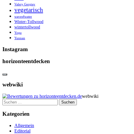
Valery Gergiev
vegetarisch
waves4water
Winter-Tollwood
wintertollwood
Yoga
Yunnan
Instagram
horizonteentdecken
webwiki
webwiki
Suchen
nach:
Kategorien
Allgemein
Editorial