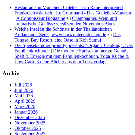
Restaurants in München: Colette – Tim Raue interpretiert
Frankreich asiatisch · Le Gourmand - Das Genießer-Magazin
| A Connoisseur Blogazine
zu
Champagner, Wein und
kulinarische Genüsse versüßen den November-Blues
Welche Insel ist die Schönste in der Thailändischen
Andamanen-See? | www.horizonteentdecken.de
zu
Das
Tongsai Bay Resort, eine Oase in Koh Samui
Die Speisekammer proudly presents: “Organic Cooking”. Das
Familienkochbuch | Die moderne Speisekammer
zu
Genuß,
Spaß & Energie mit dem Familienkochbuch, Yoga-Küche &
Low Carb, 3 neue Bücher aus dem Trias-Verlag
Archiv
Juli 2026
Juni 2026
Mai 2026
April 2026
März 2026
Januar 2026
Dezember 2025
November 2025
Oktober 2025
September 2025