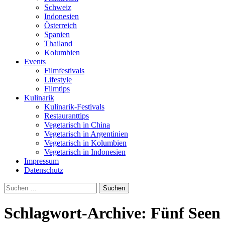
Schweiz
Indonesien
Österreich
Spanien
Thailand
Kolumbien
Events
Filmfestivals
Lifestyle
Filmtips
Kulinarik
Kulinarik-Festivals
Restauranttips
Vegetarisch in China
Vegetarisch in Argentinien
Vegetarisch in Kolumbien
Vegetarisch in Indonesien
Impressum
Datenschutz
Suchen
nach:
Schlagwort-Archive: Fünf Seen