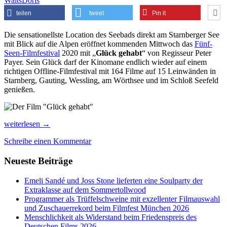
Waits
Doris
teilen
tweet
Pin it
Die sensationellste Location des Seebads direkt am Starnberger See
mit Blick auf die Alpen eröffnet kommenden Mittwoch das
Fünf-
Seen-Filmfestival
2020 mit „
Glück gehabt
“ von Regisseur Peter
Payer. Sein Glück darf der Kinomane endlich wieder auf einem
richtigen Offline-Filmfestival mit 164 Filme auf 15 Leinwänden in
Starnberg, Gauting, Wessling, am Wörthsee und im Schloß Seefeld
genießen.
Kino
weiterlesen
→
mit
Schreibe einen Kommentar
See-
und
Neueste Beiträge
Alpenblick:
das
Fünf
Emeli Sandé und Joss Stone lieferten eine Soulparty der
Seen
Extraklasse auf dem Sommertollwood
Filmfestival
Programmer als Trüffelschweine mit exzellenter Filmauswahl
2020
und Zuschauerrekord beim Filmfest München 2026
Menschlichkeit als Widerstand beim Friedenspreis des
Deutschen Films 2026