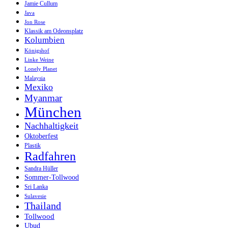
Jamie Cullum
Java
Jon Rose
Klassik am Odeonsplatz
Kolumbien
Königshof
Linke Weine
Lonely Planet
Malaysia
Mexiko
Myanmar
München
Nachhaltigkeit
Oktoberfest
Plastik
Radfahren
Sandra Hüller
Sommer-Tollwood
Sri Lanka
Sulavesie
Thailand
Tollwood
Ubud