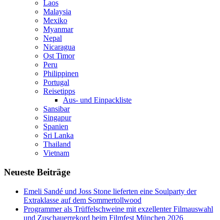
Laos
Malaysia
Mexiko
Myanmar
Nepal
Nicaragua
Ost Timor
Peru
Philippinen
Portugal
Reisetipps
Aus- und Einpackliste
Sansibar
Singapur
Spanien
Sri Lanka
Thailand
Vietnam
Neueste Beiträge
Emeli Sandé und Joss Stone lieferten eine Soulparty der
Extraklasse auf dem Sommertollwood
Programmer als Trüffelschweine mit exzellenter Filmauswahl
und Zuschauerrekord beim Filmfest München 2026