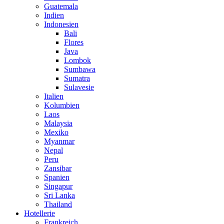
Guatemala
Indien
Indonesien
Bali
Flores
Java
Lombok
Sumbawa
Sumatra
Sulavesie
Italien
Kolumbien
Laos
Malaysia
Mexiko
Myanmar
Nepal
Peru
Zansibar
Spanien
Singapur
Sri Lanka
Thailand
Hotellerie
Frankreich