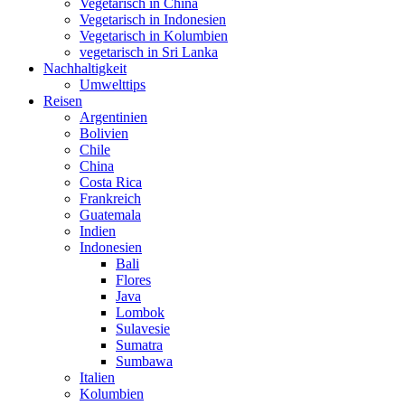
Vegetarisch in China
Vegetarisch in Indonesien
Vegetarisch in Kolumbien
vegetarisch in Sri Lanka
Nachhaltigkeit
Umwelttips
Reisen
Argentinien
Bolivien
Chile
China
Costa Rica
Frankreich
Guatemala
Indien
Indonesien
Bali
Flores
Java
Lombok
Sulavesie
Sumatra
Sumbawa
Italien
Kolumbien