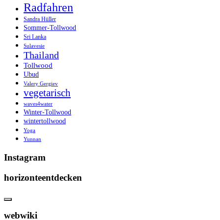
Radfahren
Sandra Hüller
Sommer-Tollwood
Sri Lanka
Sulavesie
Thailand
Tollwood
Ubud
Valery Gergiev
vegetarisch
waves4water
Winter-Tollwood
wintertollwood
Yoga
Yunnan
Instagram
horizonteentdecken
webwiki