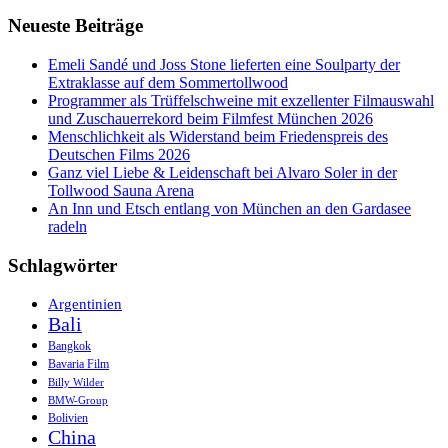
und
Neueste Beiträge
Alpenblick:
das
Fünf
Emeli Sandé und Joss Stone lieferten eine Soulparty der
Seen
Extraklasse auf dem Sommertollwood
Filmfestival
Programmer als Trüffelschweine mit exzellenter Filmauswahl
2020
und Zuschauerrekord beim Filmfest München 2026
Menschlichkeit als Widerstand beim Friedenspreis des
Deutschen Films 2026
Ganz viel Liebe & Leidenschaft bei Alvaro Soler in der
Tollwood Sauna Arena
An Inn und Etsch entlang von München an den Gardasee
radeln
Schlagwörter
Argentinien
Bali
Bangkok
Bavaria Film
Billy Wilder
BMW-Group
Bolivien
China