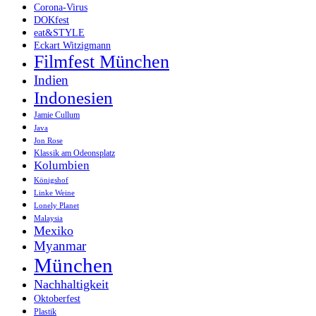
Corona-Virus
DOKfest
eat&STYLE
Eckart Witzigmann
Filmfest München
Indien
Indonesien
Jamie Cullum
Java
Jon Rose
Klassik am Odeonsplatz
Kolumbien
Königshof
Linke Weine
Lonely Planet
Malaysia
Mexiko
Myanmar
München
Nachhaltigkeit
Oktoberfest
Plastik