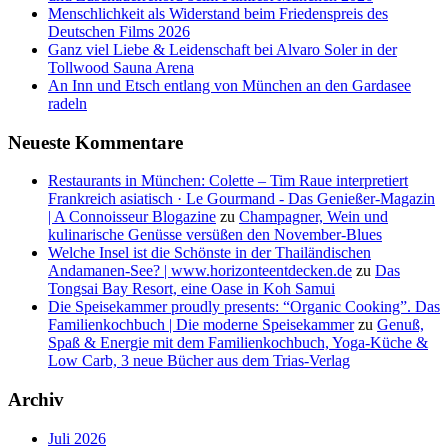
Menschlichkeit als Widerstand beim Friedenspreis des
Deutschen Films 2026
Ganz viel Liebe & Leidenschaft bei Alvaro Soler in der
Tollwood Sauna Arena
An Inn und Etsch entlang von München an den Gardasee
radeln
Neueste Kommentare
Restaurants in München: Colette – Tim Raue interpretiert
Frankreich asiatisch · Le Gourmand - Das Genießer-Magazin
| A Connoisseur Blogazine
zu
Champagner, Wein und
kulinarische Genüsse versüßen den November-Blues
Welche Insel ist die Schönste in der Thailändischen
Andamanen-See? | www.horizonteentdecken.de
zu
Das
Tongsai Bay Resort, eine Oase in Koh Samui
Die Speisekammer proudly presents: “Organic Cooking”. Das
Familienkochbuch | Die moderne Speisekammer
zu
Genuß,
Spaß & Energie mit dem Familienkochbuch, Yoga-Küche &
Low Carb, 3 neue Bücher aus dem Trias-Verlag
Archiv
Juli 2026