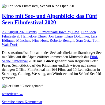
Kino mit See- und Alpenblick: das Fünf
Seen Filmfestival 2020
23. August 2020
Events
,
Filmfestivals
Down by Law
,
Fünf Seen
Filmfestival
,
Hannelore Elsner
,
Jon Lurie
,
Klaus Doldinger
,
Lars
Eidinger
,
München
,
Nina Hoss
,
Roberto Benigni
,
Stan Getz
,
Tom
Waits
Doris
Die sensationellste Location des Seebads direkt am Starnberger See
mit Blick auf die Alpen eröffnet kommenden Mittwoch das
Fünf-
Seen-Filmfestival
2020 mit „
Glück gehabt
“ von Regisseur Peter
Payer. Sein Glück darf der Kinomane endlich wieder auf einem
richtigen Offline-Filmfestival mit 164 Filme auf 15 Leinwänden in
Starnberg, Gauting, Wessling, am Wörthsee und im Schloß Seefeld
genießen.
Kino
weiterlesen
→
mit
Schreibe einen Kommentar
See-