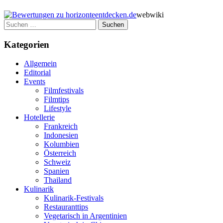
webwiki
Suchen
nach:
Kategorien
Allgemein
Editorial
Events
Filmfestivals
Filmtips
Lifestyle
Hotellerie
Frankreich
Indonesien
Kolumbien
Österreich
Schweiz
Spanien
Thailand
Kulinarik
Kulinarik-Festivals
Restauranttips
Vegetarisch in Argentinien