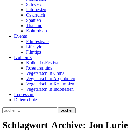
Schweiz
Indonesien
Österreich
Spanien
Thailand
Kolumbien
Events
Filmfestivals
Lifestyle
Filmtips
Kulinarik
Kulinarik-Festivals
Restauranttips
Vegetarisch in China
Vegetarisch in Argentinien
Vegetarisch in Kolumbien
Vegetarisch in Indonesien
Impressum
Datenschutz
Suchen
nach:
Schlagwort-Archive: Jon Lurie