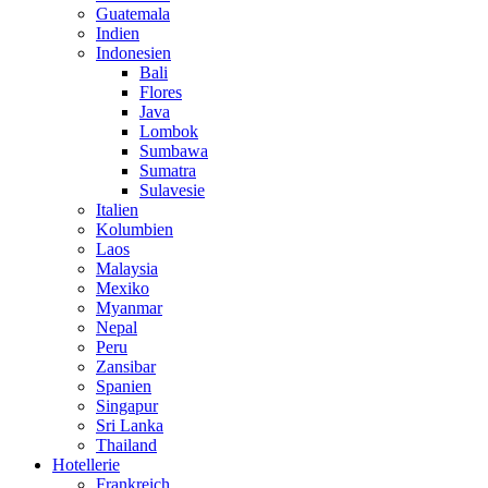
Guatemala
Indien
Indonesien
Bali
Flores
Java
Lombok
Sumbawa
Sumatra
Sulavesie
Italien
Kolumbien
Laos
Malaysia
Mexiko
Myanmar
Nepal
Peru
Zansibar
Spanien
Singapur
Sri Lanka
Thailand
Hotellerie
Frankreich