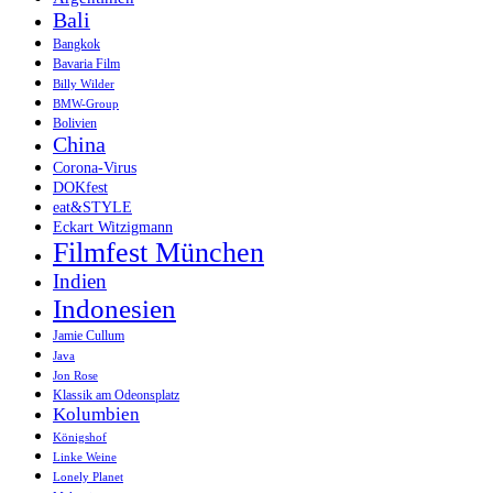
Bali
Bangkok
Bavaria Film
Billy Wilder
BMW-Group
Bolivien
China
Corona-Virus
DOKfest
eat&STYLE
Eckart Witzigmann
Filmfest München
Indien
Indonesien
Jamie Cullum
Java
Jon Rose
Klassik am Odeonsplatz
Kolumbien
Königshof
Linke Weine
Lonely Planet