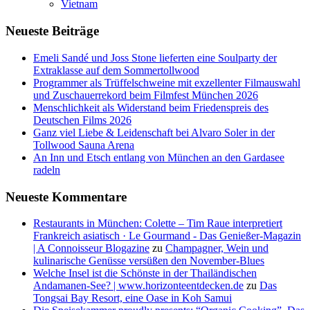
Vietnam
Neueste Beiträge
Emeli Sandé und Joss Stone lieferten eine Soulparty der
Extraklasse auf dem Sommertollwood
Programmer als Trüffelschweine mit exzellenter Filmauswahl
und Zuschauerrekord beim Filmfest München 2026
Menschlichkeit als Widerstand beim Friedenspreis des
Deutschen Films 2026
Ganz viel Liebe & Leidenschaft bei Alvaro Soler in der
Tollwood Sauna Arena
An Inn und Etsch entlang von München an den Gardasee
radeln
Neueste Kommentare
Restaurants in München: Colette – Tim Raue interpretiert
Frankreich asiatisch · Le Gourmand - Das Genießer-Magazin
| A Connoisseur Blogazine
zu
Champagner, Wein und
kulinarische Genüsse versüßen den November-Blues
Welche Insel ist die Schönste in der Thailändischen
Andamanen-See? | www.horizonteentdecken.de
zu
Das
Tongsai Bay Resort, eine Oase in Koh Samui