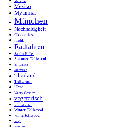
Malaysia
Mexiko
Myanmar
München
Nachhaltigkeit
Oktoberfest
Plastik
Radfahren
Sandra Hüller
Sommer-Tollwood
Sri Lanka
Sulavesie
Thailand
Tollwood
Ubud
Valery Gergiev
vegetarisch
waves4water
Winter-Tollwood
wintertollwood
Yoga
Yunnan