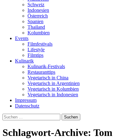
Schweiz
Indonesien
Österreich
Spanien
Thailand
Kolumbien
Events
Filmfestivals
Lifestyle
Filmtips
Kulinarik
Kulinarik-Festivals
Restauranttips
Vegetarisch in China
Vegetarisch in Argentinien
Vegetarisch in Kolumbien
Vegetarisch in Indonesien
Impressum
Datenschutz
Suchen
nach:
Schlagwort-Archive: Tom