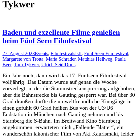
Tykwer
Baden und exzellente Filme genießen
beim Fünf Seen Filmfestival
27. August 2023
Events
,
Filmfestivals
fsff
,
Fünf Seen Filmfestival
,
Margarete von Trotta
,
Maria Schrader
,
Matthias Hellweg
,
Paula
Beer
,
Tom Tykwer
,
Ulrich Seidl
Doris
Ein Jahr noch, dann wird das 17. Fünfseen Filmfestival
volljährig! Das Datum wurde auf genau die Woche
vorverlegt, in der die Stammstreckensprerrung aufgehoben,
aber die Bahnstrecke bis Gauting gesperrt war. Bei über 30
Grad draußen durfte die umweltfreundliche Kinogängerin
einen gefühlt 60 Grad heißen Bus von der U3/U6
Endstation in München nach Gauting nehmen und bis
Starnberg die S-Bahn. Im Breitwand Kino Starnberg
angekommen, erwarteten mich „Fallende Blätter“, ein
wunderschön lakonischer Film von Aki Kaurismäki, leider