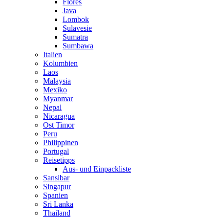
Flores
Java
Lombok
Sulavesie
Sumatra
Sumbawa
Italien
Kolumbien
Laos
Malaysia
Mexiko
Myanmar
Nepal
Nicaragua
Ost Timor
Peru
Philippinen
Portugal
Reisetipps
Aus- und Einpackliste
Sansibar
Singapur
Spanien
Sri Lanka
Thailand