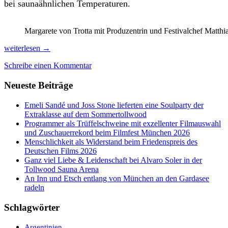
bei saunaähnlichen Temperaturen.
Margarete von Trotta mit Produzentrin und Festivalchef Matthi
Baden
weiterlesen
→
und
Schreibe einen Kommentar
exzellente
Filme
Neueste Beiträge
genießen
beim
Fünf
Emeli Sandé und Joss Stone lieferten eine Soulparty der
Seen
Extraklasse auf dem Sommertollwood
Filmfestival
Programmer als Trüffelschweine mit exzellenter Filmauswahl
und Zuschauerrekord beim Filmfest München 2026
Menschlichkeit als Widerstand beim Friedenspreis des
Deutschen Films 2026
Ganz viel Liebe & Leidenschaft bei Alvaro Soler in der
Tollwood Sauna Arena
An Inn und Etsch entlang von München an den Gardasee
radeln
Schlagwörter
Argentinien