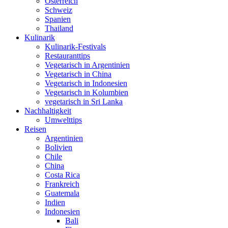
Österreich
Schweiz
Spanien
Thailand
Kulinarik
Kulinarik-Festivals
Restauranttips
Vegetarisch in Argentinien
Vegetarisch in China
Vegetarisch in Indonesien
Vegetarisch in Kolumbien
vegetarisch in Sri Lanka
Nachhaltigkeit
Umwelttips
Reisen
Argentinien
Bolivien
Chile
China
Costa Rica
Frankreich
Guatemala
Indien
Indonesien
Bali