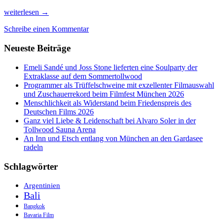
Zusammen:Halten
weiterlesen
→
&
Schreibe einen Kommentar
Singen
zum
Neueste Beiträge
Sommertollwood-
Auftakt
Emeli Sandé und Joss Stone lieferten eine Soulparty der
Extraklasse auf dem Sommertollwood
Programmer als Trüffelschweine mit exzellenter Filmauswahl
und Zuschauerrekord beim Filmfest München 2026
Menschlichkeit als Widerstand beim Friedenspreis des
Deutschen Films 2026
Ganz viel Liebe & Leidenschaft bei Alvaro Soler in der
Tollwood Sauna Arena
An Inn und Etsch entlang von München an den Gardasee
radeln
Schlagwörter
Argentinien
Bali
Bangkok
Bavaria Film