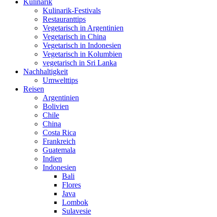
Kulinarik
Kulinarik-Festivals
Restauranttips
Vegetarisch in Argentinien
Vegetarisch in China
Vegetarisch in Indonesien
Vegetarisch in Kolumbien
vegetarisch in Sri Lanka
Nachhaltigkeit
Umwelttips
Reisen
Argentinien
Bolivien
Chile
China
Costa Rica
Frankreich
Guatemala
Indien
Indonesien
Bali
Flores
Java
Lombok
Sulavesie