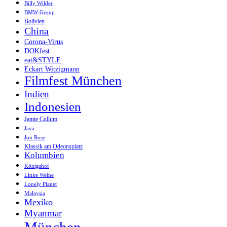
Billy Wilder
BMW-Group
Bolivien
China
Corona-Virus
DOKfest
eat&STYLE
Eckart Witzigmann
Filmfest München
Indien
Indonesien
Jamie Cullum
Java
Jon Rose
Klassik am Odeonsplatz
Kolumbien
Königshof
Linke Weine
Lonely Planet
Malaysia
Mexiko
Myanmar