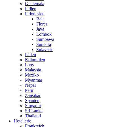
Guatemala
Indien
Indonesien
Bali
Flores
Java
Lombok
Sumbawa
Sumatra
Sulavesie
Italien
Kolumbien
Laos
Malaysia
Mexiko
Myanmar
Nepal
Peru
Zansibar
Spanien
Singapur
Sri Lanka
Thailand
Hotellerie
Frankreich