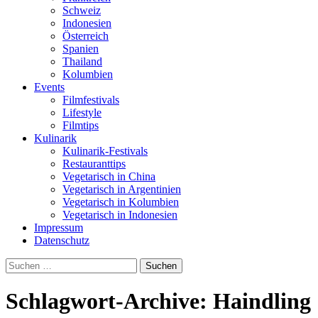
Schweiz
Indonesien
Österreich
Spanien
Thailand
Kolumbien
Events
Filmfestivals
Lifestyle
Filmtips
Kulinarik
Kulinarik-Festivals
Restauranttips
Vegetarisch in China
Vegetarisch in Argentinien
Vegetarisch in Kolumbien
Vegetarisch in Indonesien
Impressum
Datenschutz
Suchen
nach:
Schlagwort-Archive: Haindling