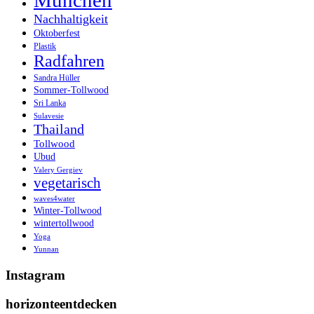
München
Nachhaltigkeit
Oktoberfest
Plastik
Radfahren
Sandra Hüller
Sommer-Tollwood
Sri Lanka
Sulavesie
Thailand
Tollwood
Ubud
Valery Gergiev
vegetarisch
waves4water
Winter-Tollwood
wintertollwood
Yoga
Yunnan
Instagram
horizonteentdecken