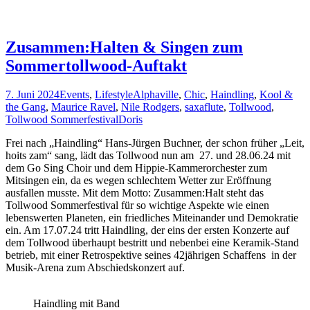
Zusammen:Halten & Singen zum
Sommertollwood-Auftakt
7. Juni 2024
Events
,
Lifestyle
Alphaville
,
Chic
,
Haindling
,
Kool &
the Gang
,
Maurice Ravel
,
Nile Rodgers
,
saxaflute
,
Tollwood
,
Tollwood Sommerfestival
Doris
Frei nach „Haindling“ Hans-Jürgen Buchner, der schon früher „Leit,
hoits zam“ sang, lädt das Tollwood nun am 27. und 28.06.24 mit
dem Go Sing Choir und dem Hippie-Kammerorchester zum
Mitsingen ein, da es wegen schlechtem Wetter zur Eröffnung
ausfallen musste. Mit dem Motto: Zusammen:Halt steht das
Tollwood Sommerfestival für so wichtige Aspekte wie einen
lebenswerten Planeten, ein friedliches Miteinander und Demokratie
ein. Am 17.07.24 tritt Haindling, der eins der ersten Konzerte auf
dem Tollwood überhaupt bestritt und nebenbei eine Keramik-Stand
betrieb, mit einer Retrospektive seines 42jährigen Schaffens in der
Musik-Arena zum Abschiedskonzert auf.
Haindling mit Band