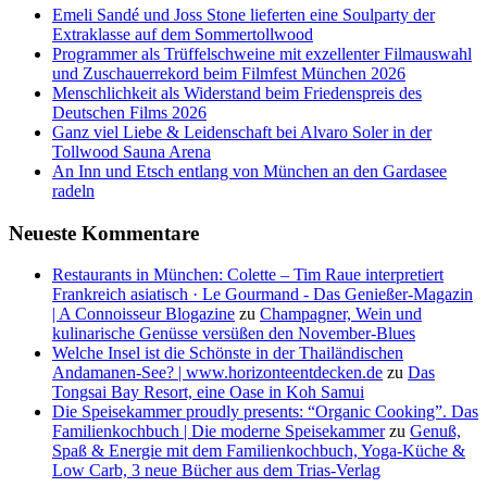
Emeli Sandé und Joss Stone lieferten eine Soulparty der
Extraklasse auf dem Sommertollwood
Programmer als Trüffelschweine mit exzellenter Filmauswahl
und Zuschauerrekord beim Filmfest München 2026
Menschlichkeit als Widerstand beim Friedenspreis des
Deutschen Films 2026
Ganz viel Liebe & Leidenschaft bei Alvaro Soler in der
Tollwood Sauna Arena
An Inn und Etsch entlang von München an den Gardasee
radeln
Neueste Kommentare
Restaurants in München: Colette – Tim Raue interpretiert
Frankreich asiatisch · Le Gourmand - Das Genießer-Magazin
| A Connoisseur Blogazine
zu
Champagner, Wein und
kulinarische Genüsse versüßen den November-Blues
Welche Insel ist die Schönste in der Thailändischen
Andamanen-See? | www.horizonteentdecken.de
zu
Das
Tongsai Bay Resort, eine Oase in Koh Samui
Die Speisekammer proudly presents: “Organic Cooking”. Das
Familienkochbuch | Die moderne Speisekammer
zu
Genuß,
Spaß & Energie mit dem Familienkochbuch, Yoga-Küche &
Low Carb, 3 neue Bücher aus dem Trias-Verlag