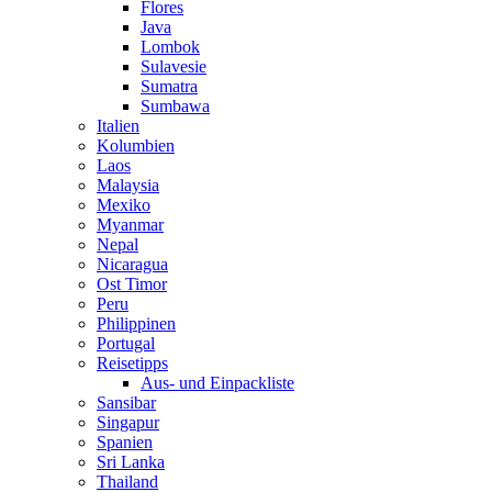
Flores
Java
Lombok
Sulavesie
Sumatra
Sumbawa
Italien
Kolumbien
Laos
Malaysia
Mexiko
Myanmar
Nepal
Nicaragua
Ost Timor
Peru
Philippinen
Portugal
Reisetipps
Aus- und Einpackliste
Sansibar
Singapur
Spanien
Sri Lanka
Thailand