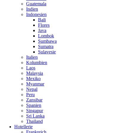
Guatemala
Indien
Indonesien
Bali
Flores
Java
Lombok
Sumbawa
Sumatra
Sulavesie
Italien
Kolumbien
Laos
Malaysia
Mexiko
Myanmar
Nepal
Peru
Zansibar
Spanien
Singapur
Sri Lanka
Thailand
Hotellerie
Frankreich