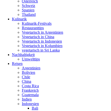
Österreich
Schweiz
Spanien
Thailand
Kulinarik
Kulinarik-Festivals
Restauranttips
Vegetarisch in Argentinien
Vegetarisch in China
Vegetarisch in Indonesien
Vegetarisch in Kolumbien
vegetarisch in Sri Lanka
Nachhaltigkeit
Umwelttips
Reisen
Argentinien
Bolivien
Chile
China
Costa Rica
Frankreich
Guatemala
Indien
Indonesien
Bali