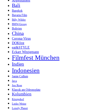
Argentinien
Bali
Bangkok
Bavaria Film
Billy Wilder
BMW-Group
Bolivien
China
Corona-Virus
DOKfest
eat&STYLE
Eckart Witzigmann
Filmfest München
Indien
Indonesien
Jamie Cullum
Java
Jon Rose
Klassik am Odeonsplatz
Kolumbien
Königshof
Linke Weine
Lonely Planet