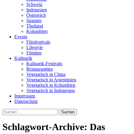
Schweiz
Indonesien
Österreich
Spanien
Thailand
Kolumbien
Events
Filmfestivals
Lifestyle
Filmtips
Kulinarik
Kulinarik-Festivals
Restauranttips
Vegetarisch in China
Vegetarisch in Argentinien
Vegetarisch in Kolumbien
Vegetarisch in Indonesien
Impressum
Datenschutz
Suchen
nach:
Schlagwort-Archive: Das