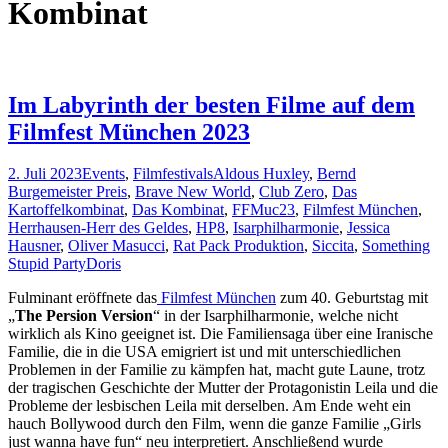
Kombinat
Im Labyrinth der besten Filme auf dem
Filmfest München 2023
2. Juli 2023
Events
,
Filmfestivals
Aldous Huxley
,
Bernd
Burgemeister Preis
,
Brave New World
,
Club Zero
,
Das
Kartoffelkombinat
,
Das Kombinat
,
FFMuc23
,
Filmfest München
,
Herrhausen-Herr des Geldes
,
HP8
,
Isarphilharmonie
,
Jessica
Hausner
,
Oliver Masucci
,
Rat Pack Produktion
,
Siccita
,
Something
Stupid Party
Doris
Fulminant eröffnete das
Filmfest München
zum 40. Geburtstag mit
„
The Persion Version
“ in der Isarphilharmonie, welche nicht
wirklich als Kino geeignet ist. Die Familiensaga über eine Iranische
Familie, die in die USA emigriert ist und mit unterschiedlichen
Problemen in der Familie zu kämpfen hat, macht gute Laune, trotz
der tragischen Geschichte der Mutter der Protagonistin Leila und die
Probleme der lesbischen Leila mit derselben. Am Ende weht ein
hauch Bollywood durch den Film, wenn die ganze Familie „Girls
just wanna have fun“ neu interpretiert. Anschließend wurde