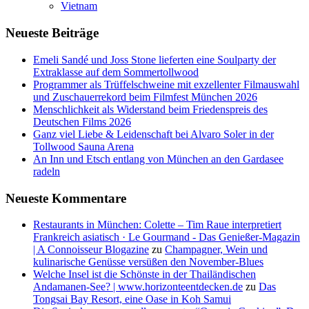
Vietnam
Neueste Beiträge
Emeli Sandé und Joss Stone lieferten eine Soulparty der
Extraklasse auf dem Sommertollwood
Programmer als Trüffelschweine mit exzellenter Filmauswahl
und Zuschauerrekord beim Filmfest München 2026
Menschlichkeit als Widerstand beim Friedenspreis des
Deutschen Films 2026
Ganz viel Liebe & Leidenschaft bei Alvaro Soler in der
Tollwood Sauna Arena
An Inn und Etsch entlang von München an den Gardasee
radeln
Neueste Kommentare
Restaurants in München: Colette – Tim Raue interpretiert
Frankreich asiatisch · Le Gourmand - Das Genießer-Magazin
| A Connoisseur Blogazine
zu
Champagner, Wein und
kulinarische Genüsse versüßen den November-Blues
Welche Insel ist die Schönste in der Thailändischen
Andamanen-See? | www.horizonteentdecken.de
zu
Das
Tongsai Bay Resort, eine Oase in Koh Samui