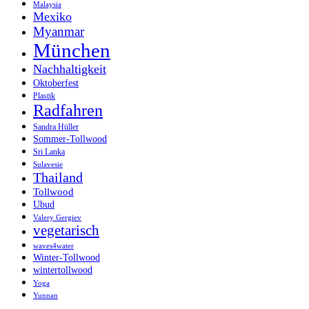
Malaysia
Mexiko
Myanmar
München
Nachhaltigkeit
Oktoberfest
Plastik
Radfahren
Sandra Hüller
Sommer-Tollwood
Sri Lanka
Sulavesie
Thailand
Tollwood
Ubud
Valery Gergiev
vegetarisch
waves4water
Winter-Tollwood
wintertollwood
Yoga
Yunnan