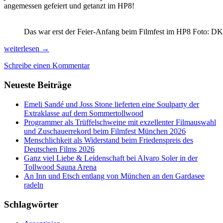
angemessen gefeiert und getanzt im HP8!
Das war erst der Feier-Anfang beim Filmfest im HP8 Foto: DK
Im
weiterlesen
→
Labyrinth
Schreibe einen Kommentar
der
besten
Neueste Beiträge
Filme
auf
dem
Emeli Sandé und Joss Stone lieferten eine Soulparty der
Filmfest
Extraklasse auf dem Sommertollwood
München
Programmer als Trüffelschweine mit exzellenter Filmauswahl
2023
und Zuschauerrekord beim Filmfest München 2026
Menschlichkeit als Widerstand beim Friedenspreis des
Deutschen Films 2026
Ganz viel Liebe & Leidenschaft bei Alvaro Soler in der
Tollwood Sauna Arena
An Inn und Etsch entlang von München an den Gardasee
radeln
Schlagwörter