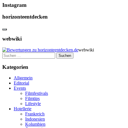
Instagram
horizonteentdecken
webwiki
webwiki
Suchen
nach:
Kategorien
Allgemein
Editorial
Events
Filmfestivals
Filmtips
Lifestyle
Hotellerie
Frankreich
Indonesien
Kolumbien