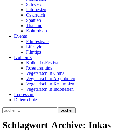
Schweiz
Indonesien
Österreich
Spanien
Thailand
Kolumbien
Events
Filmfestivals
Lifestyle
Filmtips
Kulinarik
Kulinarik-Festivals
Restauranttips
Vegetarisch in China
Vegetarisch in Argentinien
Vegetarisch in Kolumbien
Vegetarisch in Indonesien
Impressum
Datenschutz
Suchen
nach:
Schlagwort-Archive: Inkas