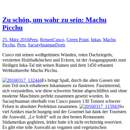
Zu schön, um wahr zu sein: Machu
Picchu
25. März 2016
Peru
,
Reisen
Cusco
,
Green Point
,
Inkas
,
Machu
Picchu
,
Peru
,
Sacsayhuaman
Doris
Cusco mit seinen weißgetünten Wänden, roten Dachziegeln,
verzierten Holzbalkönchen und Eckern, ist der Ausgangspunkt zum
Heiligen Inka-Tal mit seinen Ruinen und dem 1450 erbauten
Weltkulturerbe Machu Picchu.
Es bringt Spaß, durch die alten Gassen mit
zum Teil noch erhaltenen Inkamauern zu flanieren. Faszinierend,
sich vorzustellen, wie diese schweren Steine abgeschliffen und ohne
moderne Maschinen perfekt zusammen gesetzt wurden. In
Sacsayhuaman oberhalb von Cusco passen 130 Tonnen schwere
Felsen in absoluter Perfektion zusammen.
So
viel Antikes macht hungrig und der Gourmet hat dank der Touristen
die Auswahl. „Le Soleil“ soll zu den besten Restaurants
Südamerikas geghören, leider hatte ich nicht rechtzeitig reserviert.
Es gibt eine tolle Auswahl an veganen und vegetarischen