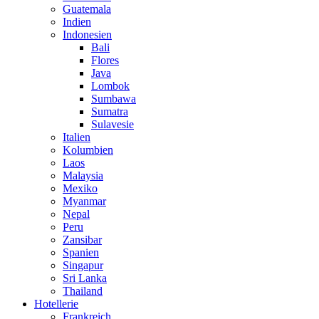
Guatemala
Indien
Indonesien
Bali
Flores
Java
Lombok
Sumbawa
Sumatra
Sulavesie
Italien
Kolumbien
Laos
Malaysia
Mexiko
Myanmar
Nepal
Peru
Zansibar
Spanien
Singapur
Sri Lanka
Thailand
Hotellerie
Frankreich