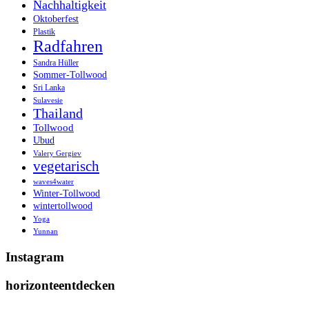
Nachhaltigkeit
Oktoberfest
Plastik
Radfahren
Sandra Hüller
Sommer-Tollwood
Sri Lanka
Sulavesie
Thailand
Tollwood
Ubud
Valery Gergiev
vegetarisch
waves4water
Winter-Tollwood
wintertollwood
Yoga
Yunnan
Instagram
horizonteentdecken