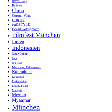
BMW-Group
Bolivien
China
Corona-Virus
DOKfest
eat&STYLE
Eckart Witzigmann
Filmfest München
Indien
Indonesien
Jamie Cullum
Java
Jon Rose
Klassik am Odeonsplatz
Kolumbien
Königshof
Linke Weine
Lonely Planet
Malaysia
Mexiko
Myanmar
München