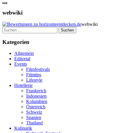
webwiki
webwiki
Suchen
nach:
Kategorien
Allgemein
Editorial
Events
Filmfestivals
Filmtips
Lifestyle
Hotellerie
Frankreich
Indonesien
Kolumbien
Österreich
Schweiz
Spanien
Thailand
Kulinarik