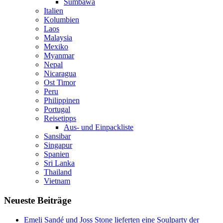
Sumbawa
Italien
Kolumbien
Laos
Malaysia
Mexiko
Myanmar
Nepal
Nicaragua
Ost Timor
Peru
Philippinen
Portugal
Reisetipps
Aus- und Einpackliste
Sansibar
Singapur
Spanien
Sri Lanka
Thailand
Vietnam
Neueste Beiträge
Emeli Sandé und Joss Stone lieferten eine Soulparty der