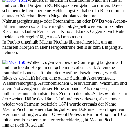
Wunderbar, endlich in bildschöner Natur im Flußtal
und vor allen Dingen in RUHE spazieren gehen zu dürfen. Davor
scheinen die Peruaner eine Heidenangst zu haben. In Bussen preisen
entweder Merchandiser in Megaphonlautstärke ihre
Nahrungsergänzungs- oder Potenzmittel an oder DVDs von Action-
Filmen müssen so laut wie möglich abgespielt werden. In fast allen
Restaurants laufen Fernseher in Kinolautstärke. Gegen zuviel Ruhe
melden sich regelmäßig Auto-Alarmsirenen.
In Pueblo unterhalb Machu Picchus übernachtete ich, um am
nächsten Morgen in aller Herrgottsfrühe den Bus zum Eingang zu
nehmen.
Wolken zogen vorüber, die Sonne ging langsam auf
und tauchte die Berge in ein geheimnisvolles Licht. Allein die
traumhafte Landschaft lohnt den Ausflug. Faszinierend, wie die
Inkas es geschafft haben, eine ganze Stadt mit Agrarterrassen,
Wasserversorgung, Astronomischem Observatorium, Wachturm und
allem Notwenigen in dieser Höhe zu bauen. Als religiöses,
politisches und administratives Zentrum des Inka-States wurde es in
der zweiten Hälfte des 16ten Jahrhunderts verlassen, aber immer
wieder von Farmern besiedelt. 1874 wurde erstmals der Name
Machu Picchu in einem karthografischen Dokument von Ingenieur
Herman Göhring erwähnt. Obwohl Professor Hiram Bingham 1912
mit einem Forscherteam hier recherchierte, gibt Machu Picchu
immer noch Rätsel auf.