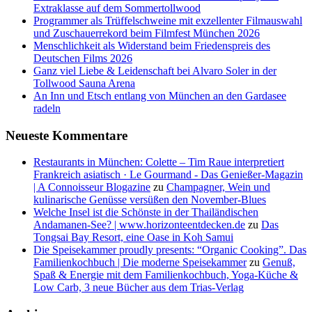
Extraklasse auf dem Sommertollwood
Programmer als Trüffelschweine mit exzellenter Filmauswahl
und Zuschauerrekord beim Filmfest München 2026
Menschlichkeit als Widerstand beim Friedenspreis des
Deutschen Films 2026
Ganz viel Liebe & Leidenschaft bei Alvaro Soler in der
Tollwood Sauna Arena
An Inn und Etsch entlang von München an den Gardasee
radeln
Neueste Kommentare
Restaurants in München: Colette – Tim Raue interpretiert
Frankreich asiatisch · Le Gourmand - Das Genießer-Magazin
| A Connoisseur Blogazine
zu
Champagner, Wein und
kulinarische Genüsse versüßen den November-Blues
Welche Insel ist die Schönste in der Thailändischen
Andamanen-See? | www.horizonteentdecken.de
zu
Das
Tongsai Bay Resort, eine Oase in Koh Samui
Die Speisekammer proudly presents: “Organic Cooking”. Das
Familienkochbuch | Die moderne Speisekammer
zu
Genuß,
Spaß & Energie mit dem Familienkochbuch, Yoga-Küche &
Low Carb, 3 neue Bücher aus dem Trias-Verlag