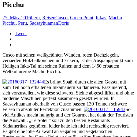
Picchu
25. März 2016
Peru
,
Reisen
Cusco
,
Green Point
,
Inkas
,
Machu
Picchu
,
Peru
,
Sacsayhuaman
Doris
Tweet
Cusco mit seinen weißgetünten Wänden, roten Dachziegeln,
verzierten Holzbalkönchen und Eckern, ist der Ausgangspunkt zum
Heiligen Inka-Tal mit seinen Ruinen und dem 1450 erbauten
Weltkulturerbe Machu Picchu.
Es bringt Spaß, durch die alten Gassen mit
zum Teil noch erhaltenen Inkamauern zu flanieren. Faszinierend,
sich vorzustellen, wie diese schweren Steine abgeschliffen und ohne
moderne Maschinen perfekt zusammen gesetzt wurden. In
Sacsayhuaman oberhalb von Cusco passen 130 Tonnen schwere
Felsen in absoluter Perfektion zusammen.
So
viel Antikes macht hungrig und der Gourmet hat dank der Touristen
die Auswahl. „Le Soleil“ soll zu den besten Restaurants
Südamerikas geghören, leider hatte ich nicht rechtzeitig reserviert.
Es gibt eine tolle Auswahl an veganen und vegetarischen
Restaurants. Im Green Point an der Plaza San Francisco kann man