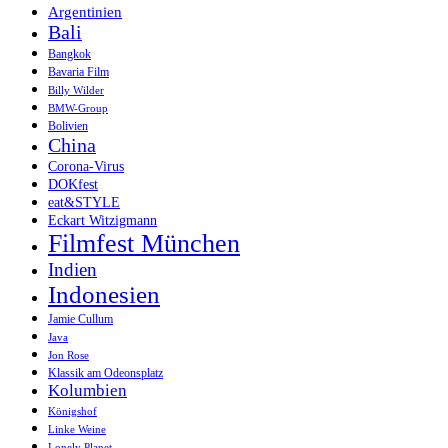
Argentinien
Bali
Bangkok
Bavaria Film
Billy Wilder
BMW-Group
Bolivien
China
Corona-Virus
DOKfest
eat&STYLE
Eckart Witzigmann
Filmfest München
Indien
Indonesien
Jamie Cullum
Java
Jon Rose
Klassik am Odeonsplatz
Kolumbien
Königshof
Linke Weine
Lonely Planet