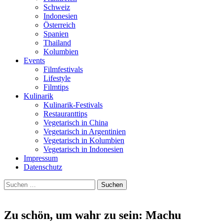
Schweiz
Indonesien
Österreich
Spanien
Thailand
Kolumbien
Events
Filmfestivals
Lifestyle
Filmtips
Kulinarik
Kulinarik-Festivals
Restauranttips
Vegetarisch in China
Vegetarisch in Argentinien
Vegetarisch in Kolumbien
Vegetarisch in Indonesien
Impressum
Datenschutz
Suchen
nach:
Zu schön, um wahr zu sein: Machu