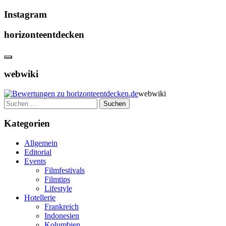
Instagram
horizonteentdecken
webwiki
webwiki
Suchen
nach:
Kategorien
Allgemein
Editorial
Events
Filmfestivals
Filmtips
Lifestyle
Hotellerie
Frankreich
Indonesien
Kolumbien