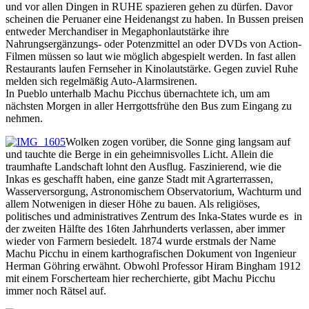
und vor allen Dingen in RUHE spazieren gehen zu dürfen. Davor
scheinen die Peruaner eine Heidenangst zu haben. In Bussen preisen
entweder Merchandiser in Megaphonlautstärke ihre
Nahrungsergänzungs- oder Potenzmittel an oder DVDs von Action-
Filmen müssen so laut wie möglich abgespielt werden. In fast allen
Restaurants laufen Fernseher in Kinolautstärke. Gegen zuviel Ruhe
melden sich regelmäßig Auto-Alarmsirenen.
In Pueblo unterhalb Machu Picchus übernachtete ich, um am
nächsten Morgen in aller Herrgottsfrühe den Bus zum Eingang zu
nehmen.
Wolken zogen vorüber, die Sonne ging langsam auf
und tauchte die Berge in ein geheimnisvolles Licht. Allein die
traumhafte Landschaft lohnt den Ausflug. Faszinierend, wie die
Inkas es geschafft haben, eine ganze Stadt mit Agrarterrassen,
Wasserversorgung, Astronomischem Observatorium, Wachturm und
allem Notwenigen in dieser Höhe zu bauen. Als religiöses,
politisches und administratives Zentrum des Inka-States wurde es in
der zweiten Hälfte des 16ten Jahrhunderts verlassen, aber immer
wieder von Farmern besiedelt. 1874 wurde erstmals der Name
Machu Picchu in einem karthografischen Dokument von Ingenieur
Herman Göhring erwähnt. Obwohl Professor Hiram Bingham 1912
mit einem Forscherteam hier recherchierte, gibt Machu Picchu
immer noch Rätsel auf.