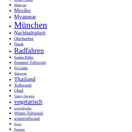
Malaysia
Mexiko
Myanmar
München
Nachhaltigkeit
Oktoberfest
Plastik
Radfahren
Sandra Hüller
Sommer-Tollwood
Sri Lanka
Sulavesie
Thailand
Tollwood
Ubud
Valery Gergiev
vegetarisch
waves4water
Winter-Tollwood
wintertollwood
Yoga
Yunnan