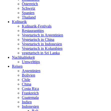
Österreich
Schweiz
Spanien
Thailand
Kulinarik
Kulinarik-Festivals
Restauranttips
Vegetarisch in Argentinien
Vegetarisch in China
Vegetarisch in Indonesien
Vegetarisch in Kolumbien
vegetarisch in Sri Lanka
Nachhaltigkeit
Umwelttips
Reisen
Argentinien
Bolivien
Chile
China
Costa Rica
Frankreich
Guatemala
Indien
Indonesien
Bali