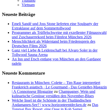
Thailand
Vietnam
Neueste Beiträge
Emeli Sandé und Joss Stone lieferten eine Soulparty der
Extraklasse auf dem Sommertollwood
Programmer als Trüffelschweine mit exzellenter Filmauswahl
und Zuschauerrekord beim Filmfest München 2026
Menschlichkeit als Widerstand beim Friedenspreis des
Deutschen Films 2026
Ganz viel Liebe & Leidenschaft bei Alvaro Soler in der
Tollwood Sauna Arena
An Inn und Etsch entlang von München an den Gardasee
radeln
Neueste Kommentare
Restaurants in München: Colette – Tim Raue interpretiert
Frankreich asiatisch · Le Gourmand - Das Genießer-Magazin
| A Connoisseur Blogazine
zu
Champagner, Wein und
kulinarische Genüsse versüßen den November-Blues
Welche Insel ist die Schönste in der Thailändischen
Andamanen-See? | www.horizonteentdecken.de
zu
Das
Tongsai Bay Resort, eine Oase in Koh Samui