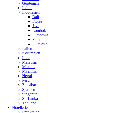
Guatemala
Indien
Indonesien
Bali
Flores
Java
Lombok
Sumbawa
Sumatra
Sulavesie
Italien
Kolumbien
Laos
Malaysia
Mexiko
Myanmar
Nepal
Peru
Zansibar
Spanien
Singapur
Sri Lanka
Thailand
Hotellerie
Frankreich