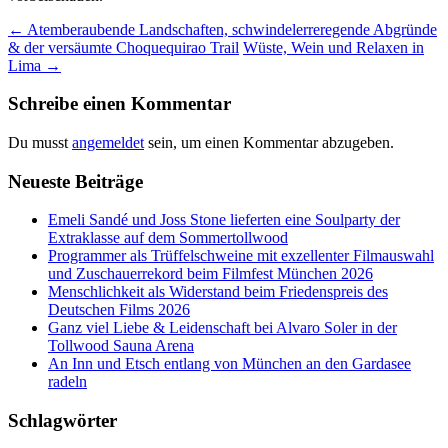
Beitrags-
←
Atemberaubende Landschaften, schwindelerreregende Abgründe
& der versäumte Choquequirao Trail
Wüste, Wein und Relaxen in
Navigation
Lima
→
Schreibe einen Kommentar
Du musst
angemeldet
sein, um einen Kommentar abzugeben.
Neueste Beiträge
Emeli Sandé und Joss Stone lieferten eine Soulparty der
Extraklasse auf dem Sommertollwood
Programmer als Trüffelschweine mit exzellenter Filmauswahl
und Zuschauerrekord beim Filmfest München 2026
Menschlichkeit als Widerstand beim Friedenspreis des
Deutschen Films 2026
Ganz viel Liebe & Leidenschaft bei Alvaro Soler in der
Tollwood Sauna Arena
An Inn und Etsch entlang von München an den Gardasee
radeln
Schlagwörter