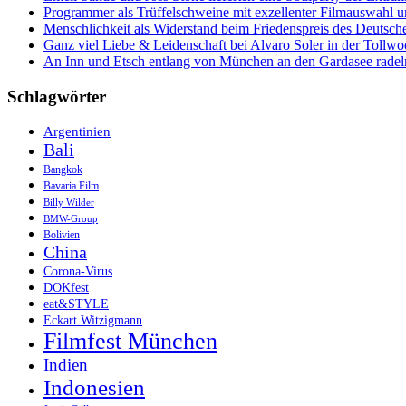
Programmer als Trüffelschweine mit exzellenter Filmauswahl
Menschlichkeit als Widerstand beim Friedenspreis des Deutsch
Ganz viel Liebe & Leidenschaft bei Alvaro Soler in der Tollw
An Inn und Etsch entlang von München an den Gardasee radel
Schlagwörter
Argentinien
Bali
Bangkok
Bavaria Film
Billy Wilder
BMW-Group
Bolivien
China
Corona-Virus
DOKfest
eat&STYLE
Eckart Witzigmann
Filmfest München
Indien
Indonesien