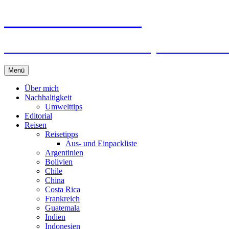
horizonteentdecken
Geschichten und Geheim-Tips über Nachhal
Springe
Menü
zum
Inhalt
Über mich
Nachhaltigkeit
Umwelttips
Editorial
Reisen
Reisetipps
Aus- und Einpackliste
Argentinien
Bolivien
Chile
China
Costa Rica
Frankreich
Guatemala
Indien
Indonesien