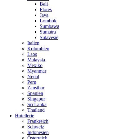
Bali
Flores
Java
Lombok
Sumbawa
Sumatra
Sulavesie
Italien
Kolumbien
Laos
Malaysia
Mexiko
Myanmar
Nepal
Peru
Zansibar
Spanien
Singapur
Sri Lanka
Thailand
Hotellerie
Frankreich
Schweiz
Indonesien
Österreich