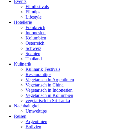
Events
Filmfestivals
Filmtips
Lifestyle
Hotellerie
Frankreich
Indonesien
Kolumbien
Österreich
Schweiz
Spanien
Thailand
Kulinarik
Kulinarik-Festivals
Restauranttips
Vegetarisch in Argentinien
Vegetarisch in China
Vegetarisch in Indonesien
Vegetarisch in Kolumbien
vegetarisch in Sri Lanka
Nachhaltigkeit
Umwelttips
Reisen
Argentinien
Bolivien