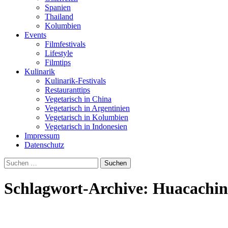
Spanien
Thailand
Kolumbien
Events
Filmfestivals
Lifestyle
Filmtips
Kulinarik
Kulinarik-Festivals
Restauranttips
Vegetarisch in China
Vegetarisch in Argentinien
Vegetarisch in Kolumbien
Vegetarisch in Indonesien
Impressum
Datenschutz
Suchen
nach:
Schlagwort-Archive: Huacachi