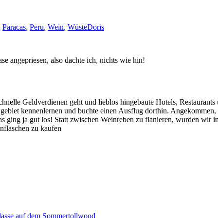
,
Paracas
,
Peru
,
Wein
,
Wüste
Doris
 angepriesen, also dachte ich, nichts wie hin!
hnelle Geldverdienen geht und lieblos hingebaute Hotels, Restaurants
ingebiet kennenlernen und buchte einen Ausflug dorthin. Angekommen,
 Das ging ja gut los! Statt zwischen Weinreben zu flanieren, wurden wir
inflaschen zu kaufen
aklasse auf dem Sommertollwood