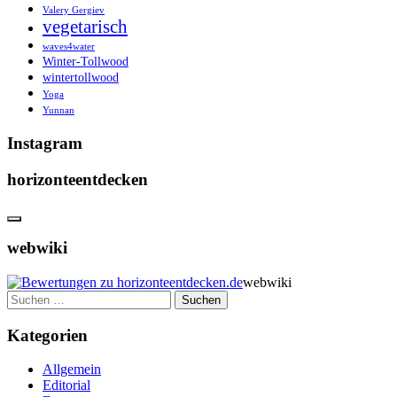
Valery Gergiev
vegetarisch
waves4water
Winter-Tollwood
wintertollwood
Yoga
Yunnan
Instagram
horizonteentdecken
webwiki
webwiki
Suchen
nach:
Kategorien
Allgemein
Editorial