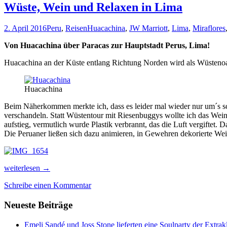
Wüste, Wein und Relaxen in Lima
2. April 2016
Peru
,
Reisen
Huacachina
,
JW Marriott
,
Lima
,
Miraflores
Von Huacachina über Paracas zur Hauptstadt Perus, Lima!
Huacachina an der Küste entlang Richtung Norden wird als Wüstenoase
Huacachina
Beim Näherkommen merkte ich, dass es leider mal wieder nur um´s sc
verschandeln. Statt Wüstentour mit Riesenbuggys wollte ich das We
aufstieg, vermutlich wurde Plastik verbrannt, das die Luft vergiftet.
Die Peruaner ließen sich dazu animieren, in Gewehren dekorierte We
Wüste,
weiterlesen
→
Wein
Schreibe einen Kommentar
und
Relaxen
Neueste Beiträge
in
Lima
Emeli Sandé und Joss Stone lieferten eine Soulparty der Extr