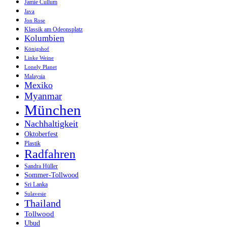
Jamie Cullum
Java
Jon Rose
Klassik am Odeonsplatz
Kolumbien
Königshof
Linke Weine
Lonely Planet
Malaysia
Mexiko
Myanmar
München
Nachhaltigkeit
Oktoberfest
Plastik
Radfahren
Sandra Hüller
Sommer-Tollwood
Sri Lanka
Sulavesie
Thailand
Tollwood
Ubud