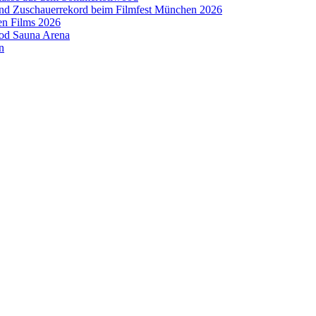
 und Zuschauerrekord beim Filmfest München 2026
en Films 2026
ood Sauna Arena
n