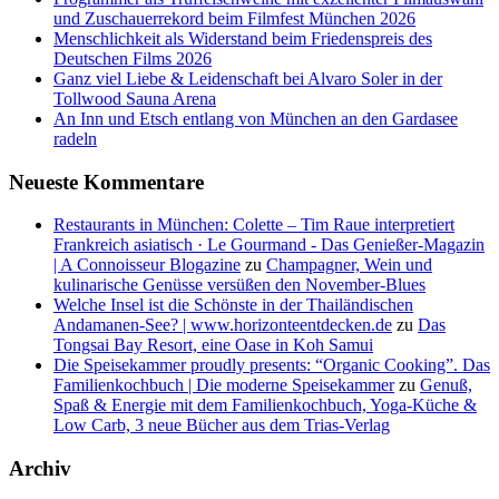
und Zuschauerrekord beim Filmfest München 2026
Menschlichkeit als Widerstand beim Friedenspreis des
Deutschen Films 2026
Ganz viel Liebe & Leidenschaft bei Alvaro Soler in der
Tollwood Sauna Arena
An Inn und Etsch entlang von München an den Gardasee
radeln
Neueste Kommentare
Restaurants in München: Colette – Tim Raue interpretiert
Frankreich asiatisch · Le Gourmand - Das Genießer-Magazin
| A Connoisseur Blogazine
zu
Champagner, Wein und
kulinarische Genüsse versüßen den November-Blues
Welche Insel ist die Schönste in der Thailändischen
Andamanen-See? | www.horizonteentdecken.de
zu
Das
Tongsai Bay Resort, eine Oase in Koh Samui
Die Speisekammer proudly presents: “Organic Cooking”. Das
Familienkochbuch | Die moderne Speisekammer
zu
Genuß,
Spaß & Energie mit dem Familienkochbuch, Yoga-Küche &
Low Carb, 3 neue Bücher aus dem Trias-Verlag
Archiv