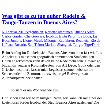
Was gibt es zu tun außer Radeln &
Tango-Tanzen in Buenos Aires?
6. Februar 2019
Argentinien
,
Reisen
Argentinien
,
Buenos Aires
,
Carlos Gardel
,
Che Guevara
,
Ecobici
,
Evita Peron
,
La Boca
,
La
Boca Juniors
,
Lionel Messi
,
Milonga
,
Radfahren
,
Recoleta
,
Rio de
la Plata
,
Rosario
,
San Telmo Market
,
Shanghai
,
Tango
,
Tigre
Doris
Beim Anflug im Dunkeln sieht Buenos Aires von oben fast wie Los
Angeles aus mit seinen geografisch anmutenden Straßenzügen.
Unten angekommen kann davon keine Rede mehr sein. Gewaltige,
bildschön-verzierte Kolonialbauten, von Art-Deco, Gotik oder den
Griechen inspiriert, lassen mich begeistert staunen, ebenso die
Seitenstraßen im Zentrum, die zweispurige! Radwege statt
Autoparkplätze beeinhalten.
so sieht es am Wochenende aus…
Und schon sind wir beim lustigen Raten, wie kann ich mir eines der
kostenlosen Räder Ecobici der Stadt Buenos Aires ausleihen? Die