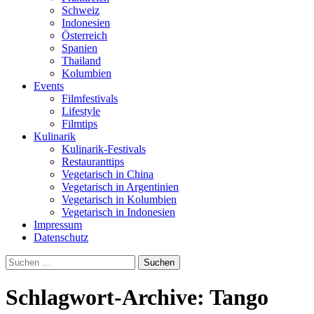
Schweiz
Indonesien
Österreich
Spanien
Thailand
Kolumbien
Events
Filmfestivals
Lifestyle
Filmtips
Kulinarik
Kulinarik-Festivals
Restauranttips
Vegetarisch in China
Vegetarisch in Argentinien
Vegetarisch in Kolumbien
Vegetarisch in Indonesien
Impressum
Datenschutz
Suchen
nach:
Schlagwort-Archive: Tango