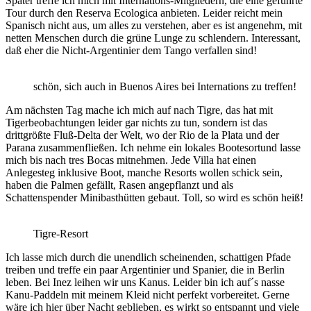
Später treffe ich mich mit Internations-Mitgliedern, die eine geführte
Tour durch den Reserva Ecologica anbieten. Leider reicht mein
Spanisch nicht aus, um alles zu verstehen, aber es ist angenehm, mit
netten Menschen durch die grüne Lunge zu schlendern. Interessant,
daß eher die Nicht-Argentinier dem Tango verfallen sind!
schön, sich auch in Buenos Aires bei Internations zu treffen!
Am nächsten Tag mache ich mich auf nach Tigre, das hat mit
Tigerbeobachtungen leider gar nichts zu tun, sondern ist das
drittgrößte Fluß-Delta der Welt, wo der Rio de la Plata und der
Parana zusammenfließen. Ich nehme ein lokales Bootesortund lasse
mich bis nach tres Bocas mitnehmen. Jede Villa hat einen
Anlegesteg inklusive Boot, manche Resorts wollen schick sein,
haben die Palmen gefällt, Rasen angepflanzt und als
Schattenspender Minibasthütten gebaut. Toll, so wird es schön heiß!
Tigre-Resort
Ich lasse mich durch die unendlich scheinenden, schattigen Pfade
treiben und treffe ein paar Argentinier und Spanier, die in Berlin
leben. Bei Inez leihen wir uns Kanus. Leider bin ich auf´s nasse
Kanu-Paddeln mit meinem Kleid nicht perfekt vorbereitet. Gerne
wäre ich hier über Nacht geblieben, es wirkt so entspannt und viele