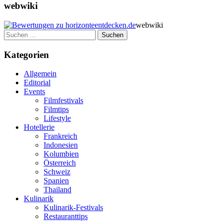
webwiki
webwiki
Suchen
nach:
Kategorien
Allgemein
Editorial
Events
Filmfestivals
Filmtips
Lifestyle
Hotellerie
Frankreich
Indonesien
Kolumbien
Österreich
Schweiz
Spanien
Thailand
Kulinarik
Kulinarik-Festivals
Restauranttips