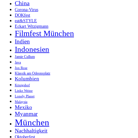
China
Corona-Virus
DOKfest
eat&STYLE
Eckart Witzigmann
Filmfest München
Indien
Indonesien
Jamie Cullum
Java
Jon Rose
Klassik am Odeonsplatz
Kolumbien
Königshof
Linke Weine
Lonely Planet
Malaysia
Mexiko
Myanmar
München
Nachhaltigkeit
Oktoberfest