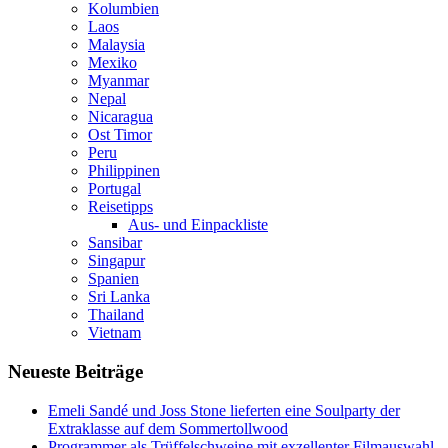
Kolumbien
Laos
Malaysia
Mexiko
Myanmar
Nepal
Nicaragua
Ost Timor
Peru
Philippinen
Portugal
Reisetipps
Aus- und Einpackliste
Sansibar
Singapur
Spanien
Sri Lanka
Thailand
Vietnam
Neueste Beiträge
Emeli Sandé und Joss Stone lieferten eine Soulparty der
Extraklasse auf dem Sommertollwood
Programmer als Trüffelschweine mit exzellenter Filmauswahl