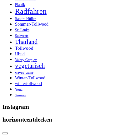
Plastik
Radfahren
Sandra Hüller
Sommer-Tollwood
Sri Lanka
Sulavesie
Thailand
Tollwood
Ubud
Valery Gergiev
vegetarisch
waves4water
Winter-Tollwood
wintertollwood
Yoga
Yunnan
Instagram
horizonteentdecken