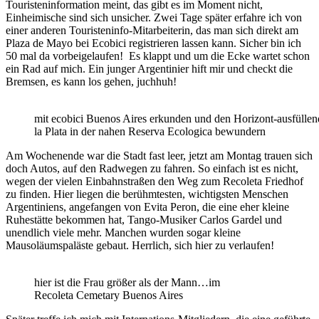
Touristeninformation meint, das gibt es im Moment nicht,
Einheimische sind sich unsicher. Zwei Tage später erfahre ich von
einer anderen Touristeninfo-Mitarbeiterin, das man sich direkt am
Plaza de Mayo bei Ecobici registrieren lassen kann. Sicher bin ich
50 mal da vorbeigelaufen! Es klappt und um die Ecke wartet schon
ein Rad auf mich. Ein junger Argentinier hift mir und checkt die
Bremsen, es kann los gehen, juchhuh!
mit ecobici Buenos Aires erkunden und den Horizont-ausfülle
la Plata in der nahen Reserva Ecologica bewundern
Am Wochenende war die Stadt fast leer, jetzt am Montag trauen sich
doch Autos, auf den Radwegen zu fahren. So einfach ist es nicht,
wegen der vielen Einbahnstraßen den Weg zum Recoleta Friedhof
zu finden. Hier liegen die berühmtesten, wichtigsten Menschen
Argentiniens, angefangen von Evita Peron, die eine eher kleine
Ruhestätte bekommen hat, Tango-Musiker Carlos Gardel und
unendlich viele mehr. Manchen wurden sogar kleine
Mausoläumspaläste gebaut. Herrlich, sich hier zu verlaufen!
hier ist die Frau größer als der Mann…im
Recoleta Cemetary Buenos Aires