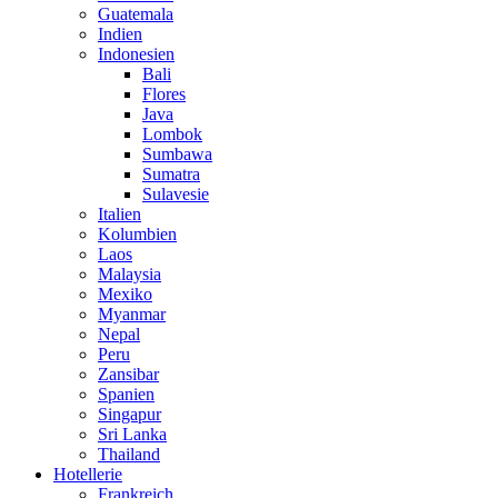
Guatemala
Indien
Indonesien
Bali
Flores
Java
Lombok
Sumbawa
Sumatra
Sulavesie
Italien
Kolumbien
Laos
Malaysia
Mexiko
Myanmar
Nepal
Peru
Zansibar
Spanien
Singapur
Sri Lanka
Thailand
Hotellerie
Frankreich