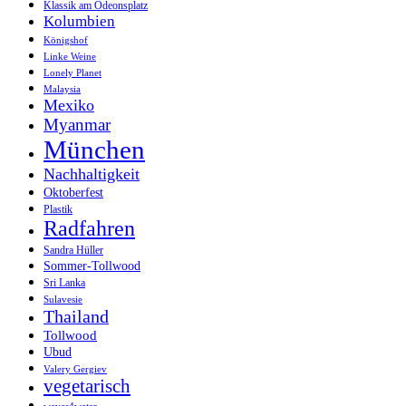
Klassik am Odeonsplatz
Kolumbien
Königshof
Linke Weine
Lonely Planet
Malaysia
Mexiko
Myanmar
München
Nachhaltigkeit
Oktoberfest
Plastik
Radfahren
Sandra Hüller
Sommer-Tollwood
Sri Lanka
Sulavesie
Thailand
Tollwood
Ubud
Valery Gergiev
vegetarisch