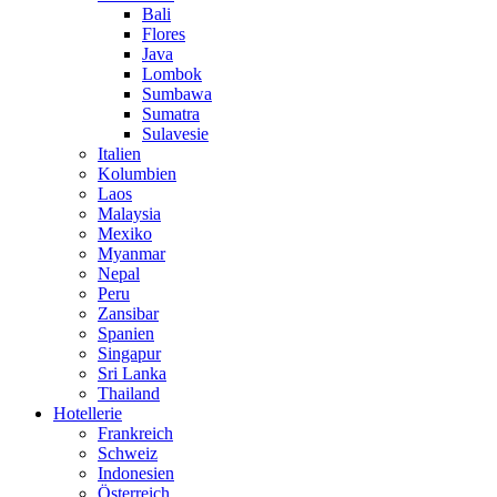
Bali
Flores
Java
Lombok
Sumbawa
Sumatra
Sulavesie
Italien
Kolumbien
Laos
Malaysia
Mexiko
Myanmar
Nepal
Peru
Zansibar
Spanien
Singapur
Sri Lanka
Thailand
Hotellerie
Frankreich
Schweiz
Indonesien
Österreich