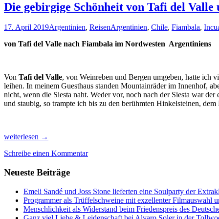
Die gebirgige Schönheit von Tafi del Vall
17. April 2019
Argentinien
,
Reisen
Argentinien
,
Chile
,
Fiambala
,
Incu
von Tafi del Valle nach Fiambala im Nordwesten Argentiniens
Von
Tafi del Valle
, von Weinreben und Bergen umgeben, hatte ich viel
leihen. In meinem Guesthaus standen Mountainräder im Innenhof, aber d
nicht, wenn die Siesta naht. Weder vor, noch nach der Siesta war der
und staubig, so trampte ich bis zu den berühmten Hinkelsteinen, dem
Die
weiterlesen
→
gebirgige
Schreibe einen Kommentar
Schönheit
von
Neueste Beiträge
Tafi
del
Valle
Emeli Sandé und Joss Stone lieferten eine Soulparty der Extr
und
Programmer als Trüffelschweine mit exzellenter Filmauswahl
Fiambala
Menschlichkeit als Widerstand beim Friedenspreis des Deutsch
erleben
Ganz viel Liebe & Leidenschaft bei Alvaro Soler in der Tollw