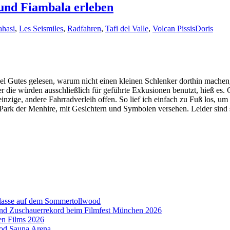
e und Fiambala erleben
ahasi
,
Les Seismiles
,
Radfahren
,
Tafi del Valle
,
Volcan Pissis
Doris
 Gutes gelesen, warum nicht einen kleinen Schlenker dorthin machen, da
ie würden ausschließlich für geführte Exkusionen benutzt, hieß es. Ges
 einzige, andere Fahrradverleih offen. So lief ich einfach zu Fuß los,
 Park der Menhire, mit Gesichtern und Symbolen versehen. Leider sind 
aklasse auf dem Sommertollwood
 und Zuschauerrekord beim Filmfest München 2026
en Films 2026
ood Sauna Arena