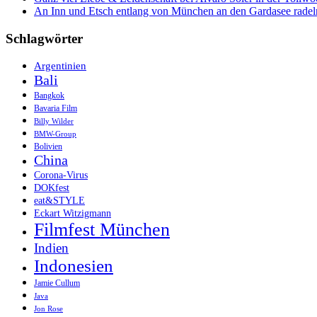
An Inn und Etsch entlang von München an den Gardasee radel
Schlagwörter
Argentinien
Bali
Bangkok
Bavaria Film
Billy Wilder
BMW-Group
Bolivien
China
Corona-Virus
DOKfest
eat&STYLE
Eckart Witzigmann
Filmfest München
Indien
Indonesien
Jamie Cullum
Java
Jon Rose