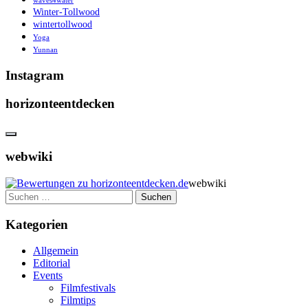
waves4water
Winter-Tollwood
wintertollwood
Yoga
Yunnan
Instagram
horizonteentdecken
webwiki
webwiki
Suchen
nach:
Kategorien
Allgemein
Editorial
Events
Filmfestivals
Filmtips