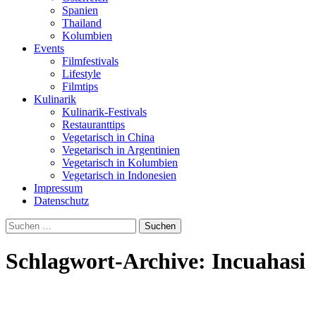
Spanien
Thailand
Kolumbien
Events
Filmfestivals
Lifestyle
Filmtips
Kulinarik
Kulinarik-Festivals
Restauranttips
Vegetarisch in China
Vegetarisch in Argentinien
Vegetarisch in Kolumbien
Vegetarisch in Indonesien
Impressum
Datenschutz
Suchen
nach:
Schlagwort-Archive: Incuahasi