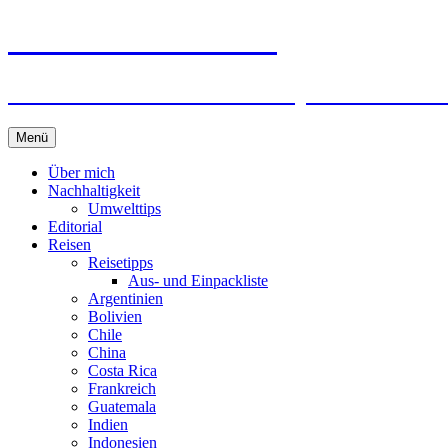
horizonteentdecken
Geschichten und Geheim-Tips über Nachhal
Springe
Menü
zum
Inhalt
Über mich
Nachhaltigkeit
Umwelttips
Editorial
Reisen
Reisetipps
Aus- und Einpackliste
Argentinien
Bolivien
Chile
China
Costa Rica
Frankreich
Guatemala
Indien
Indonesien