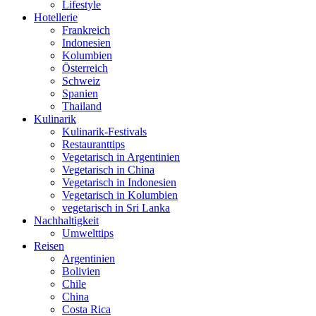
Lifestyle
Hotellerie
Frankreich
Indonesien
Kolumbien
Österreich
Schweiz
Spanien
Thailand
Kulinarik
Kulinarik-Festivals
Restauranttips
Vegetarisch in Argentinien
Vegetarisch in China
Vegetarisch in Indonesien
Vegetarisch in Kolumbien
vegetarisch in Sri Lanka
Nachhaltigkeit
Umwelttips
Reisen
Argentinien
Bolivien
Chile
China
Costa Rica