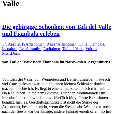
Valle
Die gebirgige Schönheit von Tafi del Valle
und Fiambala erleben
17. April 2019
Argentinien
,
Reisen
Argentinien
,
Chile
,
Fiambala
,
Incuahasi
,
Les Seismiles
,
Radfahren
,
Tafi del Valle
,
Volcan
Pissis
Doris
von Tafi del Valle nach Fiambala im Nordwesten Argentiniens
Von
Tafi del Valle
, von Weinreben und Bergen umgeben, hatte ich
viel Gutes gelesen, warum nicht einen kleinen Schlenker dorthin
machen, dachte ich. Es liegt in einem Tal, so wollte ich mir natürlich
ein Rad leihen. In meinem Guesthaus standen Mountainräder im
Innenhof, aber die würden ausschließlich für geführte Exkusionen
benutzt, hieß es. Geschäftstüchtigkeit ist nicht die Stärke der
Argentinier, besonders nicht, wenn die Siesta naht. Weder vor, noch
nach der Siesta war der einzige, andere Fahrradverleih offen. So lief