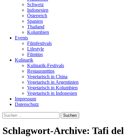
Schweiz
Indonesien
Österreich
Spanien
Thailand
Kolumbien
Events
Filmfestivals
Lifestyle
Filmtips
Kulinarik
Kulinarik-Festivals
Restauranttips
Vegetarisch in China
Vegetarisch in Argentinien
Vegetarisch in Kolumbien
Vegetarisch in Indonesien
Impressum
Datenschutz
Suchen
nach:
Schlagwort-Archive: Tafi del