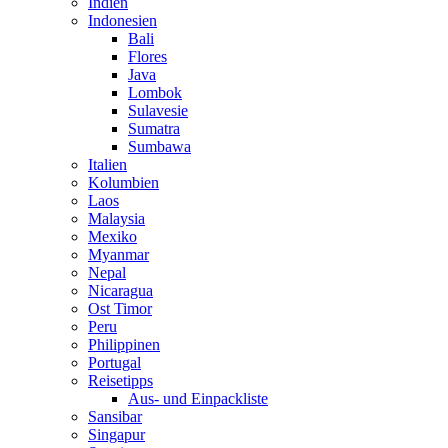
Indien
Indonesien
Bali
Flores
Java
Lombok
Sulavesie
Sumatra
Sumbawa
Italien
Kolumbien
Laos
Malaysia
Mexiko
Myanmar
Nepal
Nicaragua
Ost Timor
Peru
Philippinen
Portugal
Reisetipps
Aus- und Einpackliste
Sansibar
Singapur