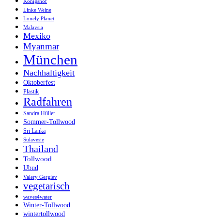
Königshof
Linke Weine
Lonely Planet
Malaysia
Mexiko
Myanmar
München
Nachhaltigkeit
Oktoberfest
Plastik
Radfahren
Sandra Hüller
Sommer-Tollwood
Sri Lanka
Sulavesie
Thailand
Tollwood
Ubud
Valery Gergiev
vegetarisch
waves4water
Winter-Tollwood
wintertollwood