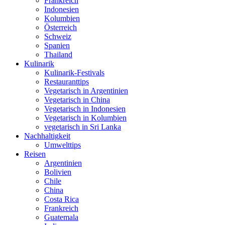
Frankreich
Indonesien
Kolumbien
Österreich
Schweiz
Spanien
Thailand
Kulinarik
Kulinarik-Festivals
Restauranttips
Vegetarisch in Argentinien
Vegetarisch in China
Vegetarisch in Indonesien
Vegetarisch in Kolumbien
vegetarisch in Sri Lanka
Nachhaltigkeit
Umwelttips
Reisen
Argentinien
Bolivien
Chile
China
Costa Rica
Frankreich
Guatemala