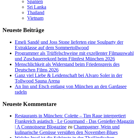
Spanien
Sri Lanka
Thailand
Vietnam
Neueste Beiträge
Emeli Sandé und Joss Stone lieferten eine Soulparty der
Extraklasse auf dem Sommertollwood
Programmer als Trüffelschweine mit exzellenter Filmauswahl
und Zuschauerrekord beim Filmfest München 2026
Menschlichkeit als Widerstand beim Friedenspreis des
Deutschen Films 2026
Ganz viel Liebe & Leidenschaft bei Alvaro Soler in der
Tollwood Sauna Arena
An Inn und Etsch entlang von München an den Gardasee
radeln
Neueste Kommentare
Restaurants in München: Colette – Tim Raue interpretiert
Frankreich asiatisch · Le Gourmand - Das Genießer-Magazin
| A Connoisseur Blogazine
zu
Champagner, Wein und
kulinarische Genüsse versüßen den November-Blues
Welche Insel ist die Schönste in der Thailändischen