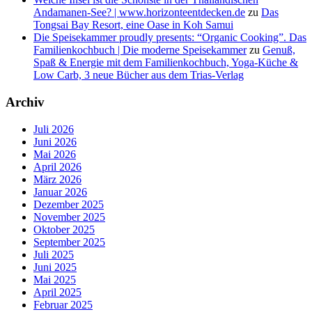
Andamanen-See? | www.horizonteentdecken.de
zu
Das
Tongsai Bay Resort, eine Oase in Koh Samui
Die Speisekammer proudly presents: “Organic Cooking”. Das
Familienkochbuch | Die moderne Speisekammer
zu
Genuß,
Spaß & Energie mit dem Familienkochbuch, Yoga-Küche &
Low Carb, 3 neue Bücher aus dem Trias-Verlag
Archiv
Juli 2026
Juni 2026
Mai 2026
April 2026
März 2026
Januar 2026
Dezember 2025
November 2025
Oktober 2025
September 2025
Juli 2025
Juni 2025
Mai 2025
April 2025
Februar 2025