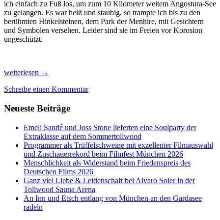
ich einfach zu Fuß los, um zum 10 Kilometer weitem Angostura-See
zu gelangen. Es war heiß und staubig, so trampte ich bis zu den
berühmten Hinkelsteinen, dem Park der Menhire, mit Gesichtern
und Symbolen versehen. Leider sind sie im Freien vor Korosion
ungeschützt.
Die
weiterlesen
→
gebirgige
Schreibe einen Kommentar
Schönheit
von
Neueste Beiträge
Tafi
del
Valle
Emeli Sandé und Joss Stone lieferten eine Soulparty der
und
Extraklasse auf dem Sommertollwood
Fiambala
Programmer als Trüffelschweine mit exzellenter Filmauswahl
erleben
und Zuschauerrekord beim Filmfest München 2026
Menschlichkeit als Widerstand beim Friedenspreis des
Deutschen Films 2026
Ganz viel Liebe & Leidenschaft bei Alvaro Soler in der
Tollwood Sauna Arena
An Inn und Etsch entlang von München an den Gardasee
radeln