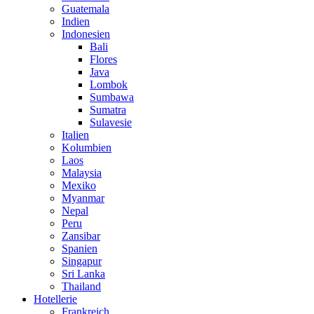
Guatemala
Indien
Indonesien
Bali
Flores
Java
Lombok
Sumbawa
Sumatra
Sulavesie
Italien
Kolumbien
Laos
Malaysia
Mexiko
Myanmar
Nepal
Peru
Zansibar
Spanien
Singapur
Sri Lanka
Thailand
Hotellerie
Frankreich