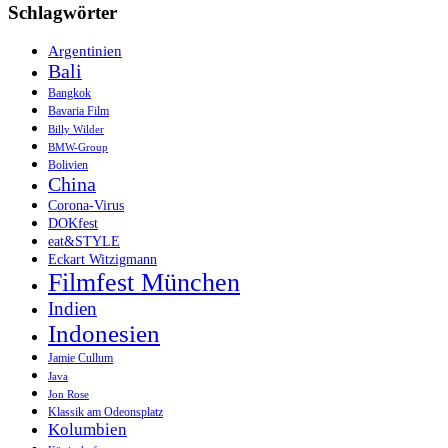
Schlagwörter
Argentinien
Bali
Bangkok
Bavaria Film
Billy Wilder
BMW-Group
Bolivien
China
Corona-Virus
DOKfest
eat&STYLE
Eckart Witzigmann
Filmfest München
Indien
Indonesien
Jamie Cullum
Java
Jon Rose
Klassik am Odeonsplatz
Kolumbien