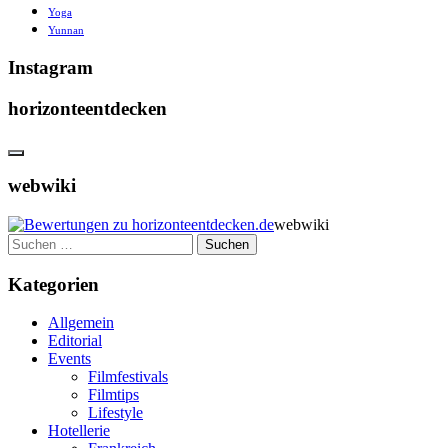
Yoga
Yunnan
Instagram
horizonteentdecken
webwiki
webwiki
Suchen
nach:
Kategorien
Allgemein
Editorial
Events
Filmfestivals
Filmtips
Lifestyle
Hotellerie