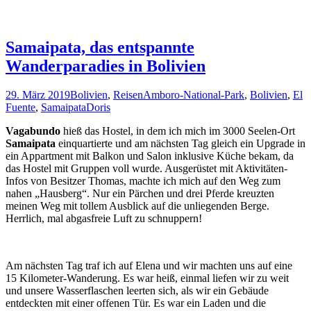
Samaipata, das entspannte
Wanderparadies in Bolivien
29. März 2019
Bolivien
,
Reisen
Amboro-National-Park
,
Bolivien
,
El
Fuente
,
Samaipata
Doris
Vagabundo
hieß das Hostel, in dem ich mich im 3000 Seelen-Ort
Samaipata
einquartierte und am nächsten Tag gleich ein Upgrade in
ein Appartment mit Balkon und Salon inklusive Küche bekam, da
das Hostel mit Gruppen voll wurde. Ausgerüstet mit Aktivitäten-
Infos von Besitzer Thomas, machte ich mich auf den Weg zum
nahen „Hausberg“. Nur ein Pärchen und drei Pferde kreuzten
meinen Weg mit tollem Ausblick auf die unliegenden Berge.
Herrlich, mal abgasfreie Luft zu schnuppern!
Am nächsten Tag traf ich auf Elena und wir machten uns auf eine
15 Kilometer-Wanderung. Es war heiß, einmal liefen wir zu weit
und unsere Wasserflaschen leerten sich, als wir ein Gebäude
entdeckten mit einer offenen Tür. Es war ein Laden und die