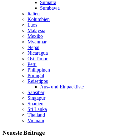
Sumatra
Sumbawa
Italien
Kolumbien
Laos
Malaysia
Mexiko
Myanmar
Nepal
Nicaragua
Ost Timor
Peru
Philippinen
Portugal
Reisetipps
Aus- und Einpackliste
Sansibar
Singapur
Spanien
Sri Lanka
Thailand
Vietnam
Neueste Beiträge