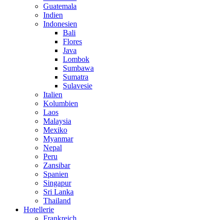
Guatemala
Indien
Indonesien
Bali
Flores
Java
Lombok
Sumbawa
Sumatra
Sulavesie
Italien
Kolumbien
Laos
Malaysia
Mexiko
Myanmar
Nepal
Peru
Zansibar
Spanien
Singapur
Sri Lanka
Thailand
Hotellerie
Frankreich