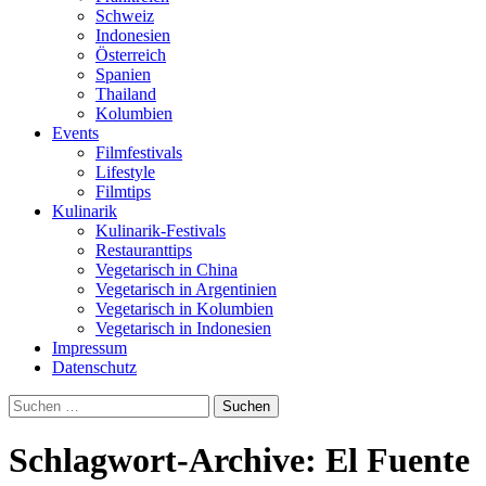
Schweiz
Indonesien
Österreich
Spanien
Thailand
Kolumbien
Events
Filmfestivals
Lifestyle
Filmtips
Kulinarik
Kulinarik-Festivals
Restauranttips
Vegetarisch in China
Vegetarisch in Argentinien
Vegetarisch in Kolumbien
Vegetarisch in Indonesien
Impressum
Datenschutz
Suchen
nach:
Schlagwort-Archive: El Fuente