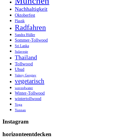
München
Nachhaltigkeit
Oktoberfest
Plastik
Radfahren
Sandra Hüller
Sommer-Tollwood
Sri Lanka
Sulavesie
Thailand
Tollwood
Ubud
Valery Gergiev
vegetarisch
waves4water
Winter-Tollwood
wintertollwood
Yoga
Yunnan
Instagram
horizonteentdecken