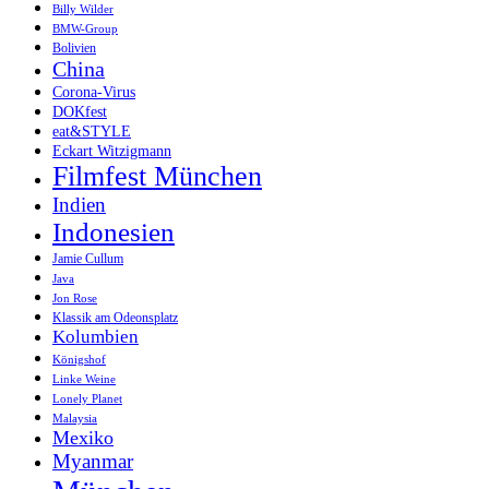
Billy Wilder
BMW-Group
Bolivien
China
Corona-Virus
DOKfest
eat&STYLE
Eckart Witzigmann
Filmfest München
Indien
Indonesien
Jamie Cullum
Java
Jon Rose
Klassik am Odeonsplatz
Kolumbien
Königshof
Linke Weine
Lonely Planet
Malaysia
Mexiko
Myanmar