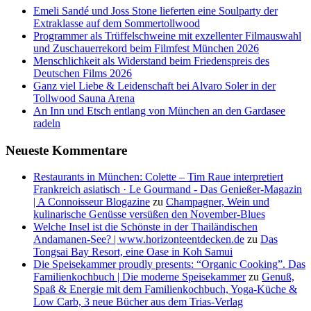
Emeli Sandé und Joss Stone lieferten eine Soulparty der
Extraklasse auf dem Sommertollwood
Programmer als Trüffelschweine mit exzellenter Filmauswahl
und Zuschauerrekord beim Filmfest München 2026
Menschlichkeit als Widerstand beim Friedenspreis des
Deutschen Films 2026
Ganz viel Liebe & Leidenschaft bei Alvaro Soler in der
Tollwood Sauna Arena
An Inn und Etsch entlang von München an den Gardasee
radeln
Neueste Kommentare
Restaurants in München: Colette – Tim Raue interpretiert
Frankreich asiatisch · Le Gourmand - Das Genießer-Magazin
| A Connoisseur Blogazine
zu
Champagner, Wein und
kulinarische Genüsse versüßen den November-Blues
Welche Insel ist die Schönste in der Thailändischen
Andamanen-See? | www.horizonteentdecken.de
zu
Das
Tongsai Bay Resort, eine Oase in Koh Samui
Die Speisekammer proudly presents: “Organic Cooking”. Das
Familienkochbuch | Die moderne Speisekammer
zu
Genuß,
Spaß & Energie mit dem Familienkochbuch, Yoga-Küche &
Low Carb, 3 neue Bücher aus dem Trias-Verlag