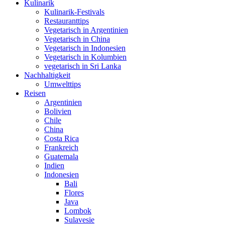
Kulinarik
Kulinarik-Festivals
Restauranttips
Vegetarisch in Argentinien
Vegetarisch in China
Vegetarisch in Indonesien
Vegetarisch in Kolumbien
vegetarisch in Sri Lanka
Nachhaltigkeit
Umwelttips
Reisen
Argentinien
Bolivien
Chile
China
Costa Rica
Frankreich
Guatemala
Indien
Indonesien
Bali
Flores
Java
Lombok
Sulavesie