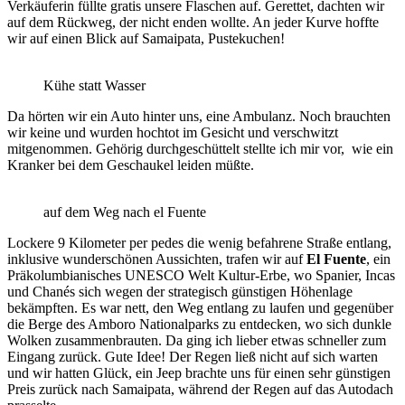
Verkäuferin füllte gratis unsere Flaschen auf. Gerettet, dachten wir
auf dem Rückweg, der nicht enden wollte. An jeder Kurve hoffte
wir auf einen Blick auf Samaipata, Pustekuchen!
Kühe statt Wasser
Da hörten wir ein Auto hinter uns, eine Ambulanz. Noch brauchten
wir keine und wurden hochtot im Gesicht und verschwitzt
mitgenommen. Gehörig durchgeschüttelt stellte ich mir vor, wie ein
Kranker bei dem Geschaukel leiden müßte.
auf dem Weg nach el Fuente
Lockere 9 Kilometer per pedes die wenig befahrene Straße entlang,
inklusive wunderschönen Aussichten, trafen wir auf
El Fuente
, ein
Präkolumbianisches UNESCO Welt Kultur-Erbe, wo Spanier, Incas
und Chanés sich wegen der strategisch günstigen Höhenlage
bekämpften. Es war nett, den Weg entlang zu laufen und gegenüber
die Berge des Amboro Nationalparks zu entdecken, wo sich dunkle
Wolken zusammenbrauten. Da ging ich lieber etwas schneller zum
Eingang zurück. Gute Idee! Der Regen ließ nicht auf sich warten
und wir hatten Glück, ein Jeep brachte uns für einen sehr günstigen
Preis zurück nach Samaipata, während der Regen auf das Autodach