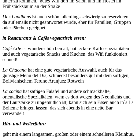
unter zu kommen, gutes Wifi dort im Salon und im Hostel im
Frühstücksraum an der Straße
Das Landhaus
ist auch schön, allerdings schwierig zu reservieren,
da auf emails nicht geantwortet wurde, eher für Familien, Gruppen
oder Pärchen geeignet
in Restaurants & Cafés vegetarisch essen:
Café Arte
ist wunderschön bemalt, hat leckere Kaffeespezialitäten
und auch vegetarische Snacks und Kuchen, das Wifi funktioniert
schnell!
La Chacana
hat eine gute vegetarische Auswahl, auch für das
günstige Menu del Dia, schmeckt besonders gut mit dem süffigen,
Bolivianischem Teruno Aranjuez Rotwein
La cocina
hat saftigen Falafel und andere schmackhafte,
orientalische Spezialitäten, wem es dort wegen des Neonlichts und
der Lautstärke zu ungemütlich ist, kann sich sein Essen auch in´s La
Bohème bringen lassen, das sich abends in eine nette Bar
verwandelt
Hin- und Weiterfahrt:
geht mit einem langsamen, großen oder einem schnelleren Kleinbus,