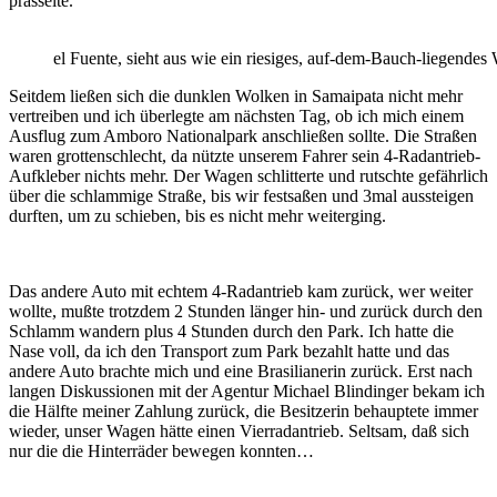
prasselte.
el Fuente, sieht aus wie ein riesiges, auf-dem-Bauch-liegendes
Seitdem ließen sich die dunklen Wolken in Samaipata nicht mehr
vertreiben und ich überlegte am nächsten Tag, ob ich mich einem
Ausflug zum Amboro Nationalpark anschließen sollte. Die Straßen
waren grottenschlecht, da nützte unserem Fahrer sein 4-Radantrieb-
Aufkleber nichts mehr. Der Wagen schlitterte und rutschte gefährlich
über die schlammige Straße, bis wir festsaßen und 3mal aussteigen
durften, um zu schieben, bis es nicht mehr weiterging.
Das andere Auto mit echtem 4-Radantrieb kam zurück, wer weiter
wollte, mußte trotzdem 2 Stunden länger hin- und zurück durch den
Schlamm wandern plus 4 Stunden durch den Park. Ich hatte die
Nase voll, da ich den Transport zum Park bezahlt hatte und das
andere Auto brachte mich und eine Brasilianerin zurück. Erst nach
langen Diskussionen mit der Agentur Michael Blindinger bekam ich
die Hälfte meiner Zahlung zurück, die Besitzerin behauptete immer
wieder, unser Wagen hätte einen Vierradantrieb. Seltsam, daß sich
nur die die Hinterräder bewegen konnten…