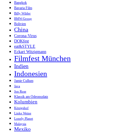
Bangkok
Bavaria Film
Billy Wilder
BMW-Group
Bolivien
China
Corona-Virus
DOKfest
eat&STYLE
Eckart Witzigmann
Filmfest München
Indien
Indonesien
Jamie Cullum
Java
Jon Rose
Klassik am Odeonsplatz
Kolumbien
Königshof
Linke Weine
Lonely Planet
Malaysia
Mexiko