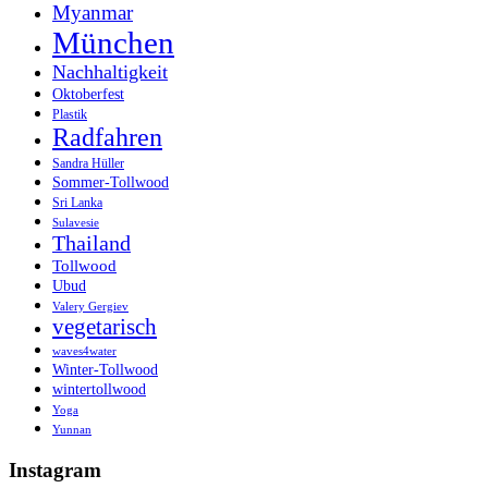
Myanmar
München
Nachhaltigkeit
Oktoberfest
Plastik
Radfahren
Sandra Hüller
Sommer-Tollwood
Sri Lanka
Sulavesie
Thailand
Tollwood
Ubud
Valery Gergiev
vegetarisch
waves4water
Winter-Tollwood
wintertollwood
Yoga
Yunnan
Instagram