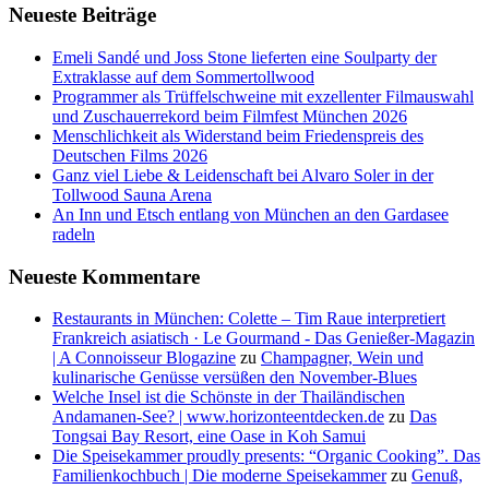
Neueste Beiträge
Emeli Sandé und Joss Stone lieferten eine Soulparty der
Extraklasse auf dem Sommertollwood
Programmer als Trüffelschweine mit exzellenter Filmauswahl
und Zuschauerrekord beim Filmfest München 2026
Menschlichkeit als Widerstand beim Friedenspreis des
Deutschen Films 2026
Ganz viel Liebe & Leidenschaft bei Alvaro Soler in der
Tollwood Sauna Arena
An Inn und Etsch entlang von München an den Gardasee
radeln
Neueste Kommentare
Restaurants in München: Colette – Tim Raue interpretiert
Frankreich asiatisch · Le Gourmand - Das Genießer-Magazin
| A Connoisseur Blogazine
zu
Champagner, Wein und
kulinarische Genüsse versüßen den November-Blues
Welche Insel ist die Schönste in der Thailändischen
Andamanen-See? | www.horizonteentdecken.de
zu
Das
Tongsai Bay Resort, eine Oase in Koh Samui
Die Speisekammer proudly presents: “Organic Cooking”. Das
Familienkochbuch | Die moderne Speisekammer
zu
Genuß,