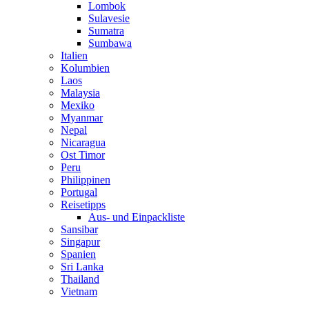
Lombok
Sulavesie
Sumatra
Sumbawa
Italien
Kolumbien
Laos
Malaysia
Mexiko
Myanmar
Nepal
Nicaragua
Ost Timor
Peru
Philippinen
Portugal
Reisetipps
Aus- und Einpackliste
Sansibar
Singapur
Spanien
Sri Lanka
Thailand
Vietnam