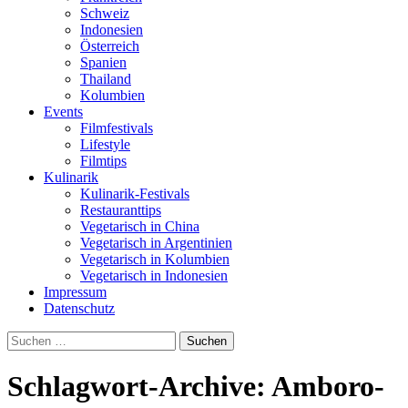
Schweiz
Indonesien
Österreich
Spanien
Thailand
Kolumbien
Events
Filmfestivals
Lifestyle
Filmtips
Kulinarik
Kulinarik-Festivals
Restauranttips
Vegetarisch in China
Vegetarisch in Argentinien
Vegetarisch in Kolumbien
Vegetarisch in Indonesien
Impressum
Datenschutz
Suchen
nach:
Schlagwort-Archive: Amboro-