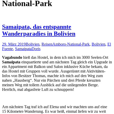
National-Park
Samaipata, das entspannte
Wanderparadies in Bolivien
29. März 2019
Bolivien
,
Reisen
Amboro-National-Park
,
Bolivien
,
El
Fuente
,
Samaipata
Doris
Vagabundo
hieß das Hostel, in dem ich mich im 3000 Seelen-Ort
Samaipata
einquartierte und am nächsten Tag gleich ein Upgrade in
ein Appartment mit Balkon und Salon inklusive Küche bekam, da
das Hostel mit Gruppen voll wurde. Ausgerüstet mit Aktivitäten-
Infos von Besitzer Thomas, machte ich mich auf den Weg zum
nahen „Hausberg“. Nur ein Pärchen und drei Pferde kreuzten
meinen Weg mit tollem Ausblick auf die unliegenden Berge.
Herrlich, mal abgasfreie Luft zu schnuppern!
Am nächsten Tag traf ich auf Elena und wir machten uns auf eine
15 Kilometer-Wanderung. Es war heiß, einmal liefen wir zu weit