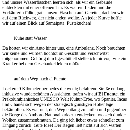
und unsere Wasserflaschen leerten sich, als wir ein Gebäude
entdeckten mit einer offenen Tür. Es war ein Laden und die
Verkäuferin füllte gratis unsere Flaschen auf. Gerettet, dachten wir
auf dem Rückweg, der nicht enden wollte. An jeder Kurve hoffte
wir auf einen Blick auf Samaipata, Pustekuchen!
Kühe statt Wasser
Da hörten wir ein Auto hinter uns, eine Ambulanz. Noch brauchten
wir keine und wurden hochtot im Gesicht und verschwitzt
mitgenommen. Gehörig durchgeschüttelt stellte ich mir vor, wie ein
Kranker bei dem Geschaukel leiden müßte.
auf dem Weg nach el Fuente
Lockere 9 Kilometer per pedes die wenig befahrene Straße entlang,
inklusive wunderschönen Aussichten, trafen wir auf
El Fuente
, ein
Präkolumbianisches UNESCO Welt Kultur-Erbe, wo Spanier, Incas
und Chanés sich wegen der strategisch günstigen Höhenlage
bekämpften. Es war nett, den Weg entlang zu laufen und gegenüber
die Berge des Amboro Nationalparks zu entdecken, wo sich dunkle
Wolken zusammenbrauten. Da ging ich lieber etwas schneller zum
Eingang zurück. Gute Idee! Der Regen ließ nicht auf sich warten