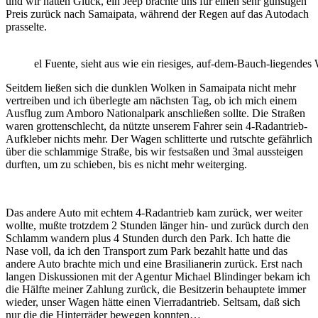
und wir hatten Glück, ein Jeep brachte uns für einen sehr günstigen
Preis zurück nach Samaipata, während der Regen auf das Autodach
prasselte.
el Fuente, sieht aus wie ein riesiges, auf-dem-Bauch-liegendes
Seitdem ließen sich die dunklen Wolken in Samaipata nicht mehr
vertreiben und ich überlegte am nächsten Tag, ob ich mich einem
Ausflug zum Amboro Nationalpark anschließen sollte. Die Straßen
waren grottenschlecht, da nützte unserem Fahrer sein 4-Radantrieb-
Aufkleber nichts mehr. Der Wagen schlitterte und rutschte gefährlich
über die schlammige Straße, bis wir festsaßen und 3mal aussteigen
durften, um zu schieben, bis es nicht mehr weiterging.
Das andere Auto mit echtem 4-Radantrieb kam zurück, wer weiter
wollte, mußte trotzdem 2 Stunden länger hin- und zurück durch den
Schlamm wandern plus 4 Stunden durch den Park. Ich hatte die
Nase voll, da ich den Transport zum Park bezahlt hatte und das
andere Auto brachte mich und eine Brasilianerin zurück. Erst nach
langen Diskussionen mit der Agentur Michael Blindinger bekam ich
die Hälfte meiner Zahlung zurück, die Besitzerin behauptete immer
wieder, unser Wagen hätte einen Vierradantrieb. Seltsam, daß sich
nur die die Hinterräder bewegen konnten…