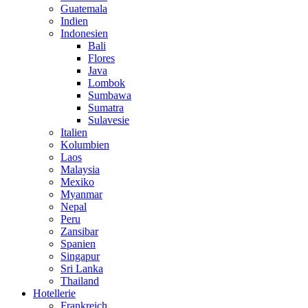
Guatemala
Indien
Indonesien
Bali
Flores
Java
Lombok
Sumbawa
Sumatra
Sulavesie
Italien
Kolumbien
Laos
Malaysia
Mexiko
Myanmar
Nepal
Peru
Zansibar
Spanien
Singapur
Sri Lanka
Thailand
Hotellerie
Frankreich