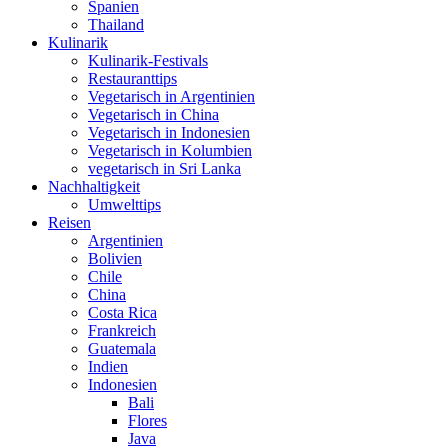
Spanien
Thailand
Kulinarik
Kulinarik-Festivals
Restauranttips
Vegetarisch in Argentinien
Vegetarisch in China
Vegetarisch in Indonesien
Vegetarisch in Kolumbien
vegetarisch in Sri Lanka
Nachhaltigkeit
Umwelttips
Reisen
Argentinien
Bolivien
Chile
China
Costa Rica
Frankreich
Guatemala
Indien
Indonesien
Bali
Flores
Java