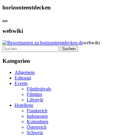
horizonteentdecken
webwiki
webwiki
Suchen
nach:
Kategorien
Allgemein
Editorial
Events
Filmfestivals
Filmtips
Lifestyle
Hotellerie
Frankreich
Indonesien
Kolumbien
Österreich
Schweiz