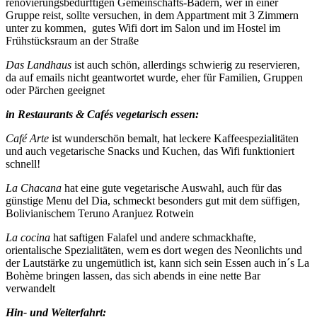
renovierungsbedürftigen Gemeinschafts-Bädern, wer in einer
Gruppe reist, sollte versuchen, in dem Appartment mit 3 Zimmern
unter zu kommen, gutes Wifi dort im Salon und im Hostel im
Frühstücksraum an der Straße
Das Landhaus
ist auch schön, allerdings schwierig zu reservieren,
da auf emails nicht geantwortet wurde, eher für Familien, Gruppen
oder Pärchen geeignet
in Restaurants & Cafés vegetarisch essen:
Café Arte
ist wunderschön bemalt, hat leckere Kaffeespezialitäten
und auch vegetarische Snacks und Kuchen, das Wifi funktioniert
schnell!
La Chacana
hat eine gute vegetarische Auswahl, auch für das
günstige Menu del Dia, schmeckt besonders gut mit dem süffigen,
Bolivianischem Teruno Aranjuez Rotwein
La cocina
hat saftigen Falafel und andere schmackhafte,
orientalische Spezialitäten, wem es dort wegen des Neonlichts und
der Lautstärke zu ungemütlich ist, kann sich sein Essen auch in´s La
Bohème bringen lassen, das sich abends in eine nette Bar
verwandelt
Hin- und Weiterfahrt: