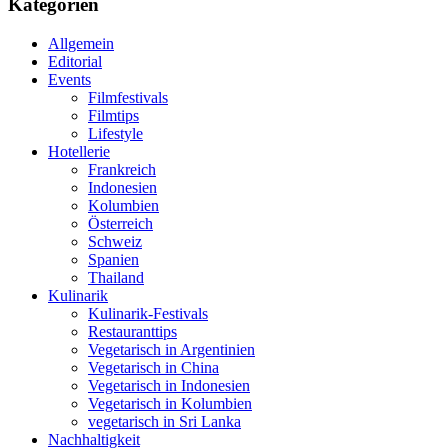
Kategorien
Allgemein
Editorial
Events
Filmfestivals
Filmtips
Lifestyle
Hotellerie
Frankreich
Indonesien
Kolumbien
Österreich
Schweiz
Spanien
Thailand
Kulinarik
Kulinarik-Festivals
Restauranttips
Vegetarisch in Argentinien
Vegetarisch in China
Vegetarisch in Indonesien
Vegetarisch in Kolumbien
vegetarisch in Sri Lanka
Nachhaltigkeit