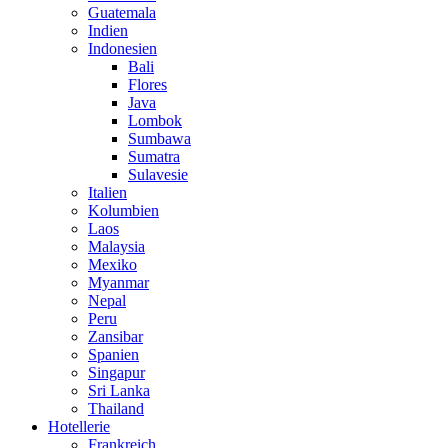
Guatemala
Indien
Indonesien
Bali
Flores
Java
Lombok
Sumbawa
Sumatra
Sulavesie
Italien
Kolumbien
Laos
Malaysia
Mexiko
Myanmar
Nepal
Peru
Zansibar
Spanien
Singapur
Sri Lanka
Thailand
Hotellerie
Frankreich