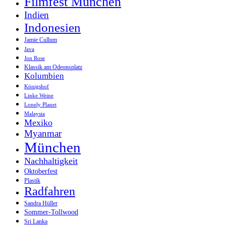
Filmfest München
Indien
Indonesien
Jamie Cullum
Java
Jon Rose
Klassik am Odeonsplatz
Kolumbien
Königshof
Linke Weine
Lonely Planet
Malaysia
Mexiko
Myanmar
München
Nachhaltigkeit
Oktoberfest
Plastik
Radfahren
Sandra Hüller
Sommer-Tollwood
Sri Lanka