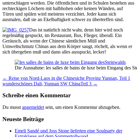
unterschlagen werden. Die öffentlichen und in Schulen bestehen aus
rechteckigen Löchern mit halbhohen oder keinen Wänden, auf
Türen und spülen wird meistens verzichtet. Jeder kann sich
ausmalen, daß sie an Ekelhaftigkeit schwer zu übertreffen sind.
Das ist natürlich nicht wahr, denn hier wird noch
regelmäßig gespuckt, im Restaurant, Bus, Flieger, überall. Ein
Geräusch, als wenn der Chinese sämtlichen Müll und
Umweltschmutz Chinas aus dem Körper saugt, röchelt, als wenn er
sich übergeben muß und dann alles ausspuckt, lecker!
Die Ausnahme: les salles de bains de luxe beim Eingang des S
Beitrags-
←
Reise von Nord-Laos in die Chinesiche Provinz Yunnan, Teil 1
wunderschönes Dali, Yunnan SW ChinaTeil 3
→
Navigation
Schreibe einen Kommentar
Du musst
angemeldet
sein, um einen Kommentar abzugeben.
Neueste Beiträge
Emeli Sandé und Joss Stone lieferten eine Soulparty der
Extraklasse auf dem Sommertollwood