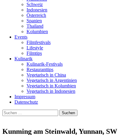
Schweiz
Indonesien
Österreich
Spanien
Thailand
Kolumbien
Events
Filmfestivals
Lifestyle
Filmtips
Kulinarik
Kulinarik-Festivals
Restauranttips
Vegetarisch in China
Vegetarisch in Argentinien
Vegetarisch in Kolumbien
Vegetarisch in Indonesien
Impressum
Datenschutz
Suchen
nach:
Kunming am Steinwald, Yunnan, SW