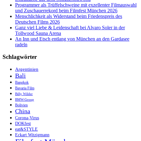
Programmer als Trüffelschweine mit exzellenter Filmauswahl
und Zuschauerrekord beim Filmfest München 2026
Menschlichkeit als Widerstand beim Friedenspreis des
Deutschen Films 2026
Ganz viel Liebe & Leidenschaft bei Alvaro Soler in der
Tollwood Sauna Arena
An Inn und Etsch entlang von München an den Gardasee
radeln
Schlagwörter
Argentinien
Bali
Bangkok
Bavaria Film
Billy Wilder
BMW-Group
Bolivien
China
Corona-Virus
DOKfest
eat&STYLE
Eckart Witzigmann