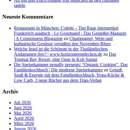
An Inn und Etsch entlang von München an den Gardasee
radeln
Neueste Kommentare
Restaurants in München: Colette – Tim Raue interpretiert
Frankreich asiatisch · Le Gourmand - Das Genießer-Magazin
| A Connoisseur Blogazine
zu
Champagner, Wein und
kulinarische Genüsse versüßen den November-Blues
Welche Insel ist die Schönste in der Thailändischen
Andamanen-See? | www.horizonteentdecken.de
zu
Das
Tongsai Bay Resort, eine Oase in Koh Samui
Die Speisekammer proudly presents: “Organic Cooking”. Das
Familienkochbuch | Die moderne Speisekammer
zu
Genuß,
Spaß & Energie mit dem Familienkochbuch, Yoga-Küche &
Low Carb, 3 neue Bücher aus dem Trias-Verlag
Archiv
Juli 2026
Juni 2026
Mai 2026
April 2026
März 2026
Januar 2026