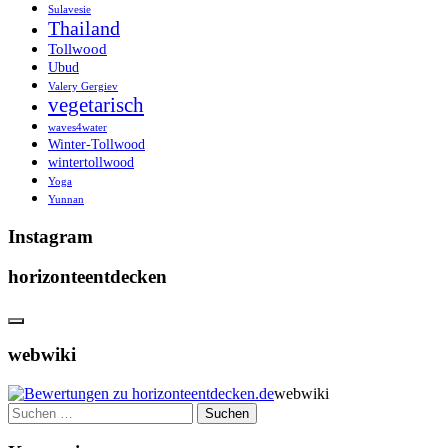
Sulavesie
Thailand
Tollwood
Ubud
Valery Gergiev
vegetarisch
waves4water
Winter-Tollwood
wintertollwood
Yoga
Yunnan
Instagram
horizonteentdecken
webwiki
webwiki
Suchen
nach: