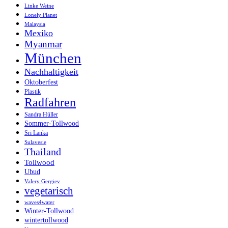
Linke Weine
Lonely Planet
Malaysia
Mexiko
Myanmar
München
Nachhaltigkeit
Oktoberfest
Plastik
Radfahren
Sandra Hüller
Sommer-Tollwood
Sri Lanka
Sulavesie
Thailand
Tollwood
Ubud
Valery Gergiev
vegetarisch
waves4water
Winter-Tollwood
wintertollwood