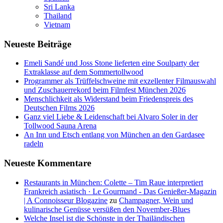
Sri Lanka
Thailand
Vietnam
Neueste Beiträge
Emeli Sandé und Joss Stone lieferten eine Soulparty der
Extraklasse auf dem Sommertollwood
Programmer als Trüffelschweine mit exzellenter Filmauswahl
und Zuschauerrekord beim Filmfest München 2026
Menschlichkeit als Widerstand beim Friedenspreis des
Deutschen Films 2026
Ganz viel Liebe & Leidenschaft bei Alvaro Soler in der
Tollwood Sauna Arena
An Inn und Etsch entlang von München an den Gardasee
radeln
Neueste Kommentare
Restaurants in München: Colette – Tim Raue interpretiert
Frankreich asiatisch · Le Gourmand - Das Genießer-Magazin
| A Connoisseur Blogazine
zu
Champagner, Wein und
kulinarische Genüsse versüßen den November-Blues
Welche Insel ist die Schönste in der Thailändischen