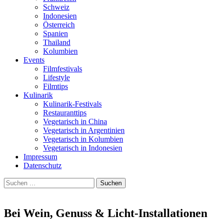
Schweiz
Indonesien
Österreich
Spanien
Thailand
Kolumbien
Events
Filmfestivals
Lifestyle
Filmtips
Kulinarik
Kulinarik-Festivals
Restauranttips
Vegetarisch in China
Vegetarisch in Argentinien
Vegetarisch in Kolumbien
Vegetarisch in Indonesien
Impressum
Datenschutz
Suchen
nach:
Bei Wein, Genuss & Licht-Installationen