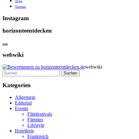
Yoga
Yunnan
Instagram
horizonteentdecken
webwiki
webwiki
Suchen
nach:
Kategorien
Allgemein
Editorial
Events
Filmfestivals
Filmtips
Lifestyle
Hotellerie
Frankreich