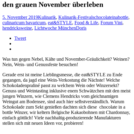
den grauen November überleben
5. November 2019
Kulinarik
,
Kulinarik-Festivals
chocolateinabottle
,
culinaricum bavaricum
,
eat&STYLE
,
Food & Life
,
Forum Vini
,
hendricksweine
,
Lichtwoche München
Doris
Tweet
Was tun gegen Nebel, Kälte und November-Gräulichkeit? Weinen?
Nein, Wein- und Genussfeste besuchen!
Gerade erst ist meine Lieblingsmesse, die eat&STYLE zu Ende
gegangen, da jagd eine Wein-Verkostung die Nächste! Welche
Schokoladenpraliné passt zu welchem Wein oder Winzersekt?
Genuss und Weintasting inklusive enem Schwätzchen mit den meist
jungen Winzern, wie Clemens Hendricks vom gleichnamigen
Weingut am Bodensee, sind auch hier selbstverständlich. Warum
Schokolade zum Sekt genießen dachten sich diese chocolate in a
bottle Winzer, wir keltern Belgische Kakaobohnen mit Chardonnay,
einfach göttlich! Viele nachhaltig-produzierende Manufakturen
stellen sich mit neuen Ideen vor, probieren!