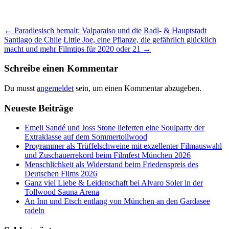
Beitrags-
←
Paradiesisch bemalt: Valparaiso und die Radl- & Hauptstadt
Santiago de Chile
Little Joe, eine Pflanze, die gefährlich glücklich
Navigation
macht und mehr Filmtips für 2020 oder 21
→
Schreibe einen Kommentar
Du musst
angemeldet
sein, um einen Kommentar abzugeben.
Neueste Beiträge
Emeli Sandé und Joss Stone lieferten eine Soulparty der
Extraklasse auf dem Sommertollwood
Programmer als Trüffelschweine mit exzellenter Filmauswahl
und Zuschauerrekord beim Filmfest München 2026
Menschlichkeit als Widerstand beim Friedenspreis des
Deutschen Films 2026
Ganz viel Liebe & Leidenschaft bei Alvaro Soler in der
Tollwood Sauna Arena
An Inn und Etsch entlang von München an den Gardasee
radeln