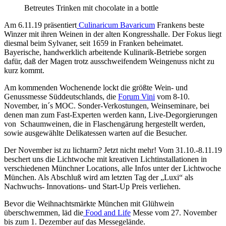
Betreutes Trinken mit chocolate in a bottle
Am 6.11.19 präsentiert
Culinaricum Bavaricum
Frankens beste
Winzer mit ihren Weinen in der alten Kongresshalle. Der Fokus liegt
diesmal beim Sylvaner, seit 1659 in Franken beheimatet.
Bayerische, handwerklich arbeitende Kulinarik-Betriebe sorgen
dafür, daß der Magen trotz ausschweifendem Weingenuss nicht zu
kurz kommt.
Am kommenden Wochenende lockt die größte Wein- und
Genussmesse Süddeutschlands, die
Forum Vini
vom 8-10.
November, in´s MOC. Sonder-Verkostungen, Weinseminare, bei
denen man zum Fast-Experten werden kann, Live-Degorgierungen
von Schaumweinen, die in Flaschengärung hergestellt werden,
sowie ausgewählte Delikatessen warten auf die Besucher.
Der November ist zu lichtarm? Jetzt nicht mehr! Vom 31.10.-8.11.19
beschert uns die Lichtwoche mit kreativen Lichtinstallationen in
verschiedenen Münchner Locations, alle Infos unter der Lichtwoche
München. Als Abschluß wird am letzten Tag der „Luxi“ als
Nachwuchs- Innovations- und Start-Up Preis verliehen.
Bevor die Weihnachtsmärkte München mit Glühwein
überschwemmen, läd die
Food and Life
Messe vom 27. November
bis zum 1. Dezember auf das Messegelände.