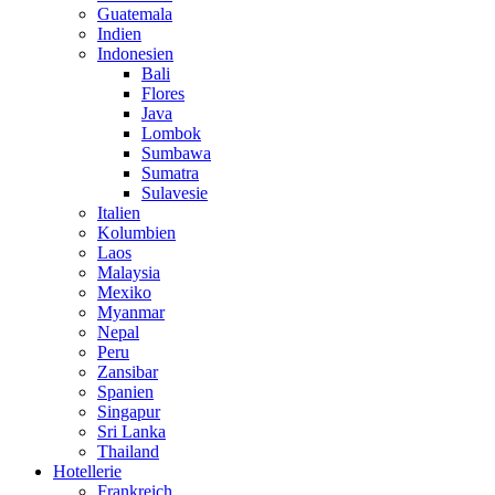
Guatemala
Indien
Indonesien
Bali
Flores
Java
Lombok
Sumbawa
Sumatra
Sulavesie
Italien
Kolumbien
Laos
Malaysia
Mexiko
Myanmar
Nepal
Peru
Zansibar
Spanien
Singapur
Sri Lanka
Thailand
Hotellerie
Frankreich