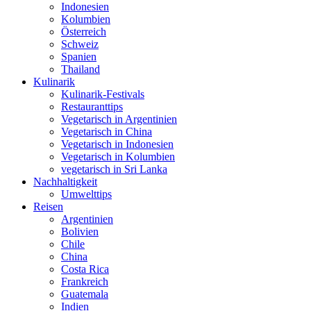
Indonesien
Kolumbien
Österreich
Schweiz
Spanien
Thailand
Kulinarik
Kulinarik-Festivals
Restauranttips
Vegetarisch in Argentinien
Vegetarisch in China
Vegetarisch in Indonesien
Vegetarisch in Kolumbien
vegetarisch in Sri Lanka
Nachhaltigkeit
Umwelttips
Reisen
Argentinien
Bolivien
Chile
China
Costa Rica
Frankreich
Guatemala
Indien