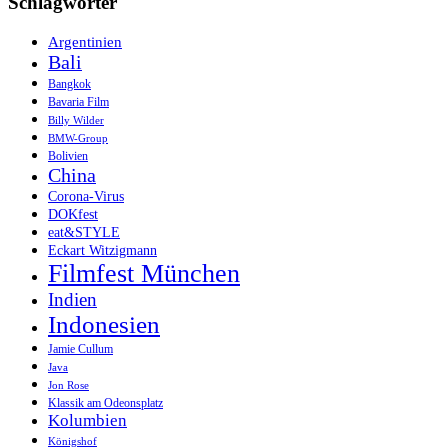
Schlagwörter
Argentinien
Bali
Bangkok
Bavaria Film
Billy Wilder
BMW-Group
Bolivien
China
Corona-Virus
DOKfest
eat&STYLE
Eckart Witzigmann
Filmfest München
Indien
Indonesien
Jamie Cullum
Java
Jon Rose
Klassik am Odeonsplatz
Kolumbien
Königshof