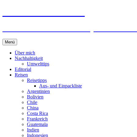
horizonteentdecken
Geschichten und Geheim-Tips über Nachhal
Springe
Menü
zum
Inhalt
Über mich
Nachhaltigkeit
Umwelttips
Editorial
Reisen
Reisetipps
Aus- und Einpackliste
Argentinien
Bolivien
Chile
China
Costa Rica
Frankreich
Guatemala
Indien
Indonesien