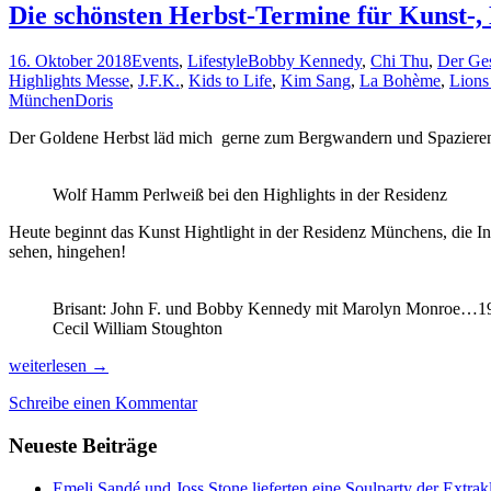
Die schönsten Herbst-Termine für Kunst-,
16. Oktober 2018
Events
,
Lifestyle
Bobby Kennedy
,
Chi Thu
,
Der Ges
Highlights Messe
,
J.F.K.
,
Kids to Life
,
Kim Sang
,
La Bohème
,
Lions
München
Doris
Der Goldene Herbst läd mich gerne zum Bergwandern und Spazierengeh
Wolf Hamm Perlweiß bei den Highlights in der Residenz
Heute beginnt das Kunst Hightlight in der Residenz Münchens, die I
sehen, hingehen!
Brisant: John F. und Bobby Kennedy mit Marolyn Monroe…19
Cecil William Stoughton
Die
weiterlesen
→
schönsten
Schreibe einen Kommentar
Herbst-
Termine
Neueste Beiträge
für
Kunst-,
Kulinarik-
Emeli Sandé und Joss Stone lieferten eine Soulparty der Extr