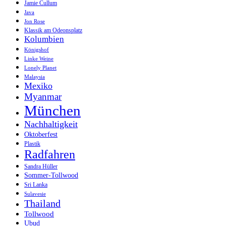
Jamie Cullum
Java
Jon Rose
Klassik am Odeonsplatz
Kolumbien
Königshof
Linke Weine
Lonely Planet
Malaysia
Mexiko
Myanmar
München
Nachhaltigkeit
Oktoberfest
Plastik
Radfahren
Sandra Hüller
Sommer-Tollwood
Sri Lanka
Sulavesie
Thailand
Tollwood
Ubud