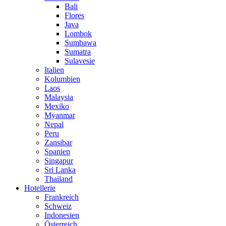
Bali
Flores
Java
Lombok
Sumbawa
Sumatra
Sulavesie
Italien
Kolumbien
Laos
Malaysia
Mexiko
Myanmar
Nepal
Peru
Zansibar
Spanien
Singapur
Sri Lanka
Thailand
Hotellerie
Frankreich
Schweiz
Indonesien
Österreich