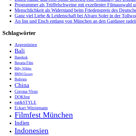
und
Programmer als Trüffelschweine mit exzellenter Filmauswahl
Wein-
Menschlichkeit als Widerstand beim Friedenspreis des Deutsch
Genießer!
Ganz viel Liebe & Leidenschaft bei Alvaro Soler in der Tollw
An Inn und Etsch entlang von München an den Gardasee radel
Schlagwörter
Argentinien
Bali
Bangkok
Bavaria Film
Billy Wilder
BMW-Group
Bolivien
China
Corona-Virus
DOKfest
eat&STYLE
Eckart Witzigmann
Filmfest München
Indien
Indonesien