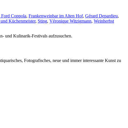
s Ford Coppola
,
Frankenweinbar im Alten Hof
,
Gérard Depardieu
,
n und Küchenmeister
,
Sting
,
Véronique Witzigmann
,
Weinherbst
n- und Kulinarik-Festivals aufzusuchen.
iquarisches, Fotografisches, neue und immer interessante Kunst zu