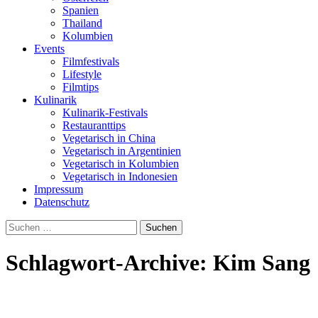
Spanien
Thailand
Kolumbien
Events
Filmfestivals
Lifestyle
Filmtips
Kulinarik
Kulinarik-Festivals
Restauranttips
Vegetarisch in China
Vegetarisch in Argentinien
Vegetarisch in Kolumbien
Vegetarisch in Indonesien
Impressum
Datenschutz
Suchen
nach:
Schlagwort-Archive: Kim Sang