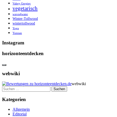
Valery Gergiev
vegetarisch
waves4water
Winter-Tollwood
wintertollwood
Yoga
Yunnan
Instagram
horizonteentdecken
webwiki
webwiki
Suchen
nach:
Kategorien
Allgemein
Editorial