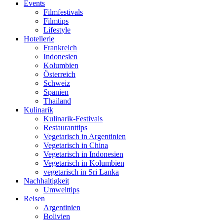
Events
Filmfestivals
Filmtips
Lifestyle
Hotellerie
Frankreich
Indonesien
Kolumbien
Österreich
Schweiz
Spanien
Thailand
Kulinarik
Kulinarik-Festivals
Restauranttips
Vegetarisch in Argentinien
Vegetarisch in China
Vegetarisch in Indonesien
Vegetarisch in Kolumbien
vegetarisch in Sri Lanka
Nachhaltigkeit
Umwelttips
Reisen
Argentinien
Bolivien