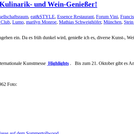
 Kulinarik- und Wein-Genießer!
ellschaftsraum
,
eat&STYLE
,
Essence Restaurant
,
Forum Vini
,
Franci
 Club
,
Lumo
,
marilyn Monroe
,
Mathias Schweighöfer
,
München
,
Stei
en ein. Da es früh dunkel wird, genieße ich es, diverse Kunst-, Wei
nternationale Kunstmesse
Highlights
. Bis zum 21. Oktober gibt es Ant
62 Foto:
aklasse auf dem Sommertollwood