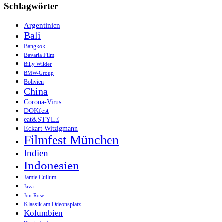
Schlagwörter
Argentinien
Bali
Bangkok
Bavaria Film
Billy Wilder
BMW-Group
Bolivien
China
Corona-Virus
DOKfest
eat&STYLE
Eckart Witzigmann
Filmfest München
Indien
Indonesien
Jamie Cullum
Java
Jon Rose
Klassik am Odeonsplatz
Kolumbien