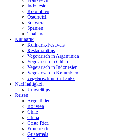
Frankreich
Indonesien
Kolumbien
Österreich
Schweiz
Spanien
Thailand
Kulinarik
Kulinarik-Festivals
Restauranttips
Vegetarisch in Argentinien
Vegetarisch in China
Vegetarisch in Indonesien
Vegetarisch in Kolumbien
vegetarisch in Sri Lanka
Nachhaltigkeit
Umwelttips
Reisen
Argentinien
Bolivien
Chile
China
Costa Rica
Frankreich
Guatemala