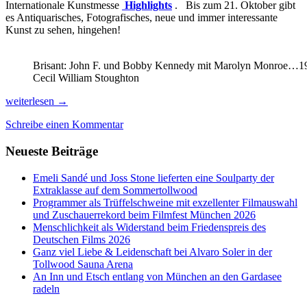
Internationale Kunstmesse
Highlights
. Bis zum 21. Oktober gibt
es Antiquarisches, Fotografisches, neue und immer interessante
Kunst zu sehen, hingehen!
Brisant: John F. und Bobby Kennedy mit Marolyn Monroe…19
Cecil William Stoughton
Die
weiterlesen
→
schönsten
Schreibe einen Kommentar
Herbst-
Termine
Neueste Beiträge
für
Kunst-,
Kulinarik-
Emeli Sandé und Joss Stone lieferten eine Soulparty der
und
Extraklasse auf dem Sommertollwood
Wein-
Programmer als Trüffelschweine mit exzellenter Filmauswahl
Genießer!
und Zuschauerrekord beim Filmfest München 2026
Menschlichkeit als Widerstand beim Friedenspreis des
Deutschen Films 2026
Ganz viel Liebe & Leidenschaft bei Alvaro Soler in der
Tollwood Sauna Arena
An Inn und Etsch entlang von München an den Gardasee
radeln