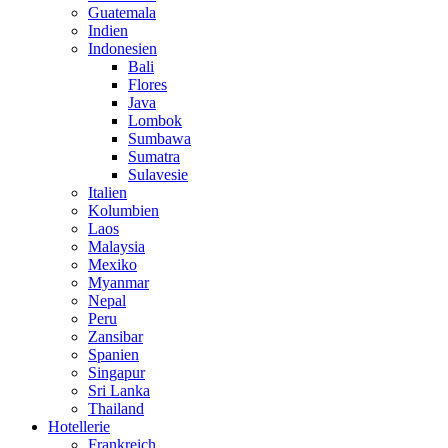
Guatemala
Indien
Indonesien
Bali
Flores
Java
Lombok
Sumbawa
Sumatra
Sulavesie
Italien
Kolumbien
Laos
Malaysia
Mexiko
Myanmar
Nepal
Peru
Zansibar
Spanien
Singapur
Sri Lanka
Thailand
Hotellerie
Frankreich