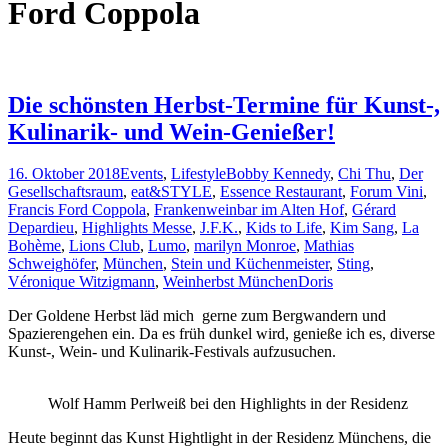
Ford Coppola
Die schönsten Herbst-Termine für Kunst-,
Kulinarik- und Wein-Genießer!
16. Oktober 2018
Events
,
Lifestyle
Bobby Kennedy
,
Chi Thu
,
Der
Gesellschaftsraum
,
eat&STYLE
,
Essence Restaurant
,
Forum Vini
,
Francis Ford Coppola
,
Frankenweinbar im Alten Hof
,
Gérard
Depardieu
,
Highlights Messe
,
J.F.K.
,
Kids to Life
,
Kim Sang
,
La
Bohème
,
Lions Club
,
Lumo
,
marilyn Monroe
,
Mathias
Schweighöfer
,
München
,
Stein und Küchenmeister
,
Sting
,
Véronique Witzigmann
,
Weinherbst München
Doris
Der Goldene Herbst läd mich gerne zum Bergwandern und
Spazierengehen ein. Da es früh dunkel wird, genieße ich es, diverse
Kunst-, Wein- und Kulinarik-Festivals aufzusuchen.
Wolf Hamm Perlweiß bei den Highlights in der Residenz
Heute beginnt das Kunst Hightlight in der Residenz Münchens, die