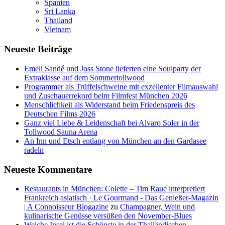
Spanien
Sri Lanka
Thailand
Vietnam
Neueste Beiträge
Emeli Sandé und Joss Stone lieferten eine Soulparty der
Extraklasse auf dem Sommertollwood
Programmer als Trüffelschweine mit exzellenter Filmauswahl
und Zuschauerrekord beim Filmfest München 2026
Menschlichkeit als Widerstand beim Friedenspreis des
Deutschen Films 2026
Ganz viel Liebe & Leidenschaft bei Alvaro Soler in der
Tollwood Sauna Arena
An Inn und Etsch entlang von München an den Gardasee
radeln
Neueste Kommentare
Restaurants in München: Colette – Tim Raue interpretiert
Frankreich asiatisch · Le Gourmand - Das Genießer-Magazin
| A Connoisseur Blogazine
zu
Champagner, Wein und
kulinarische Genüsse versüßen den November-Blues
Welche Insel ist die Schönste in der Thailändischen