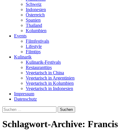
Schweiz
Indonesien
Österreich
Spanien
Thailand
Kolumbien
Events
Filmfestivals
Lifestyle
Filmtips
Kulinarik
Kulinarik-Festivals
Restauranttips
Vegetarisch in China
Vegetarisch in Argentinien
Vegetarisch in Kolumbien
Vegetarisch in Indonesien
Impressum
Datenschutz
Suchen
nach:
Schlagwort-Archive: Francis