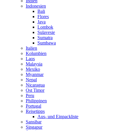
Indien
Indonesien
Bali
Flores
Java
Lombok
Sulavesie
Sumatra
Sumbawa
Italien
Kolumbien
Laos
Malaysia
Mexiko
Myanmar
Nepal
Nicaragua
Ost Timor
Peru
Philippinen
Portugal
Reisetipps
Aus- und Einpackliste
Sansibar
Singapur