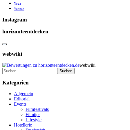
Yoga
Yunnan
Instagram
horizonteentdecken
webwiki
webwiki
Suchen
nach:
Kategorien
Allgemein
Editorial
Events
Filmfestivals
Filmtips
Lifestyle
Hotellerie