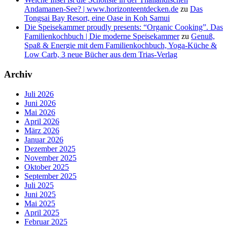
Andamanen-See? | www.horizonteentdecken.de
zu
Das
Tongsai Bay Resort, eine Oase in Koh Samui
Die Speisekammer proudly presents: “Organic Cooking”. Das
Familienkochbuch | Die moderne Speisekammer
zu
Genuß,
Spaß & Energie mit dem Familienkochbuch, Yoga-Küche &
Low Carb, 3 neue Bücher aus dem Trias-Verlag
Archiv
Juli 2026
Juni 2026
Mai 2026
April 2026
März 2026
Januar 2026
Dezember 2025
November 2025
Oktober 2025
September 2025
Juli 2025
Juni 2025
Mai 2025
April 2025
Februar 2025