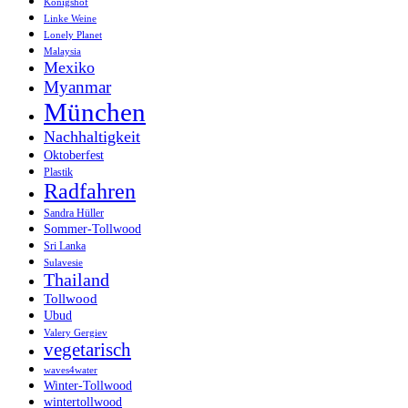
Königshof
Linke Weine
Lonely Planet
Malaysia
Mexiko
Myanmar
München
Nachhaltigkeit
Oktoberfest
Plastik
Radfahren
Sandra Hüller
Sommer-Tollwood
Sri Lanka
Sulavesie
Thailand
Tollwood
Ubud
Valery Gergiev
vegetarisch
waves4water
Winter-Tollwood
wintertollwood