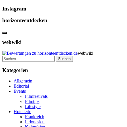
Instagram
horizonteentdecken
webwiki
webwiki
Suchen
nach:
Kategorien
Allgemein
Editorial
Events
Filmfestivals
Filmtips
Lifestyle
Hotellerie
Frankreich
Indonesien
Kolumbien