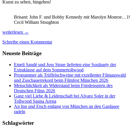
Kunst zu sehen, hingehen!
Brisant: John F. und Bobby Kennedy mit Marolyn Monroe…19
Cecil William Stoughton
Die
weiterlesen
→
schönsten
Schreibe einen Kommentar
Herbst-
Termine
Neueste Beiträge
für
Kunst-,
Kulinarik-
Emeli Sandé und Joss Stone lieferten eine Soulparty der
und
Extraklasse auf dem Sommertollwood
Wein-
Programmer als Trüffelschweine mit exzellenter Filmauswahl
Genießer!
und Zuschauerrekord beim Filmfest München 2026
Menschlichkeit als Widerstand beim Friedenspreis des
Deutschen Films 2026
Ganz viel Liebe & Leidenschaft bei Alvaro Soler in der
Tollwood Sauna Arena
An Inn und Etsch entlang von München an den Gardasee
radeln
Schlagwörter