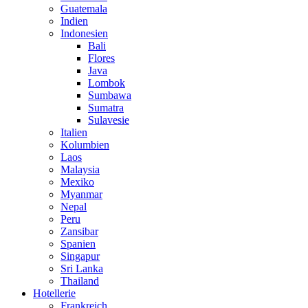
Guatemala
Indien
Indonesien
Bali
Flores
Java
Lombok
Sumbawa
Sumatra
Sulavesie
Italien
Kolumbien
Laos
Malaysia
Mexiko
Myanmar
Nepal
Peru
Zansibar
Spanien
Singapur
Sri Lanka
Thailand
Hotellerie
Frankreich