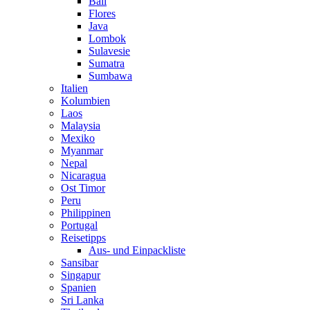
Bali
Flores
Java
Lombok
Sulavesie
Sumatra
Sumbawa
Italien
Kolumbien
Laos
Malaysia
Mexiko
Myanmar
Nepal
Nicaragua
Ost Timor
Peru
Philippinen
Portugal
Reisetipps
Aus- und Einpackliste
Sansibar
Singapur
Spanien
Sri Lanka