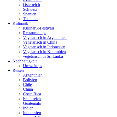
Österreich
Schweiz
Spanien
Thailand
Kulinarik
Kulinarik-Festivals
Restauranttips
Vegetarisch in Argentinien
Vegetarisch in China
Vegetarisch in Indonesien
Vegetarisch in Kolumbien
vegetarisch in Sri Lanka
Nachhaltigkeit
Umwelttips
Reisen
Argentinien
Bolivien
Chile
China
Costa Rica
Frankreich
Guatemala
Indien
Indonesien