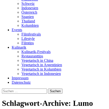
Schweiz
Indonesien
Österreich
Spanien
Thailand
Kolumbien
Events
Filmfestivals
Lifestyle
Filmtips
Kulinarik
Kulinarik-Festivals
Restauranttips
Vegetarisch in China
Vegetarisch in Argentinien
Vegetarisch in Kolumbien
Vegetarisch in Indonesien
Impressum
Datenschutz
Suchen
nach:
Schlagwort-Archive: Lumo