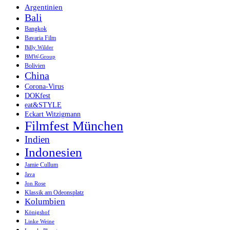
Argentinien
Bali
Bangkok
Bavaria Film
Billy Wilder
BMW-Group
Bolivien
China
Corona-Virus
DOKfest
eat&STYLE
Eckart Witzigmann
Filmfest München
Indien
Indonesien
Jamie Cullum
Java
Jon Rose
Klassik am Odeonsplatz
Kolumbien
Königshof
Linke Weine