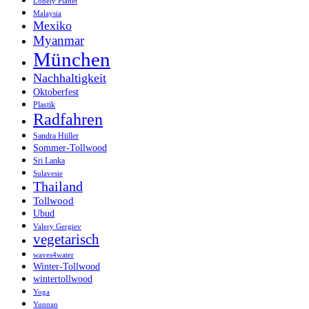
Lonely Planet
Malaysia
Mexiko
Myanmar
München
Nachhaltigkeit
Oktoberfest
Plastik
Radfahren
Sandra Hüller
Sommer-Tollwood
Sri Lanka
Sulavesie
Thailand
Tollwood
Ubud
Valery Gergiev
vegetarisch
waves4water
Winter-Tollwood
wintertollwood
Yoga
Yunnan