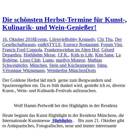
Die schönsten Herbst-Termine für Kunst-,
Kulinarik- und Wein-Genießer!
16. Oktober 2018
Events
,
Lifestyle
Bobby Kennedy
,
Chi Thu
,
Der
Gesellschaftsraum
,
eat&STYLE
,
Essence Restaurant
,
Forum Vini
,
Francis Ford Coppola
,
Frankenweinbar im Alten Hof
,
Gérard
Depardieu
,
Highlights Messe
,
J.F.K.
,
Kids to Life
,
Kim Sang
,
La
Bohème
,
Lions Club
,
Lumo
,
marilyn Monroe
,
Mathias
Schweighöfer
,
München
,
Stein und Küchenmeister
,
Sting
,
Véronique Witzigmann
,
Weinherbst München
Doris
Der Goldene Herbst läd mich gerne zum Bergwandern und
Spazierengehen ein. Da es früh dunkel wird, genieße ich es, diverse
Kunst-, Wein- und Kulinarik-Festivals aufzusuchen.
Wolf Hamm Perlweiß bei den Highlights in der Residenz
Heute beginnt das Kunst Hightlight in der Residenz Münchens, die
Internationale Kunstmesse
Highlights
. Bis zum 21. Oktober gibt
es Antiquarisches, Fotografisches, neue und immer interessante