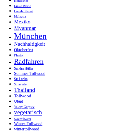
Königshof
Linke Weine
Lonely Planet
Malaysia
Mexiko
Myanmar
München
Nachhaltigkeit
Oktoberfest
Plastik
Radfahren
Sandra Hüller
Sommer-Tollwood
Sri Lanka
Sulavesie
Thailand
Tollwood
Ubud
Valery Gergiev
vegetarisch
waves4water
Winter-Tollwood
wintertollwood