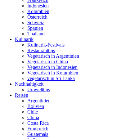
Frankreich
Indonesien
Kolumbien
Österreich
Schweiz
Spanien
Thailand
Kulinarik
Kulinarik-Festivals
Restauranttips
Vegetarisch in Argentinien
Vegetarisch in China
Vegetarisch in Indonesien
Vegetarisch in Kolumbien
vegetarisch in Sri Lanka
Nachhaltigkeit
Umwelttips
Reisen
Argentinien
Bolivien
Chile
China
Costa Rica
Frankreich
Guatemala