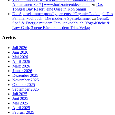
Andamanen-See? | www.horizonteentdecken.de
zu
Das
Tongsai Bay Resort, eine Oase in Koh Samui
Die Speisekammer proudly presents: “Organic Cooking”. Das
Familienkochbuch | Die moderne Speisekammer
zu
Genuß,
Spaß & Energie mit dem Familienkochbuch, Yoga-Küche &
Low Carb, 3 neue Bücher aus dem Trias-Verlag
Archiv
Juli 2026
Juni 2026
Mai 2026
April 2026
März 2026
Januar 2026
Dezember 2025
November 2025
Oktober 2025
September 2025
Juli 2025
Juni 2025
Mai 2025
April 2025
Februar 2025