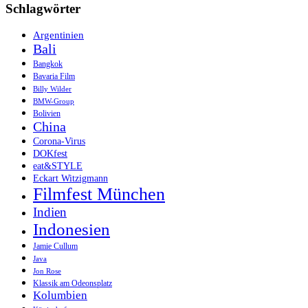
Schlagwörter
Argentinien
Bali
Bangkok
Bavaria Film
Billy Wilder
BMW-Group
Bolivien
China
Corona-Virus
DOKfest
eat&STYLE
Eckart Witzigmann
Filmfest München
Indien
Indonesien
Jamie Cullum
Java
Jon Rose
Klassik am Odeonsplatz
Kolumbien