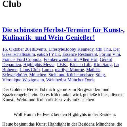
Club
Die schönsten Herbst-Termine für Kunst-,
Kulinarik- und Wein-Genießer!
16. Oktober 2018
Events
,
Lifestyle
Bobby Kennedy
,
Chi Thu
,
Der
Gesellschaftsraum
,
eat&STYLE
,
Essence Restaurant
,
Forum Vini
,
Francis Ford Coppola
,
Frankenweinbar im Alten Hof
,
Gérard
Depardieu
,
Highlights Messe
,
J.F.K.
,
Kids to Life
,
Kim Sang
,
La
Bohème
,
Lions Club
,
Lumo
,
marilyn Monroe
,
Mathias
Schweighöfer
,
München
,
Stein und Küchenmeister
,
Sting
,
Véronique Witzigmann
,
Weinherbst München
Doris
Der Goldene Herbst läd mich gerne zum Bergwandern und
Spazierengehen ein. Da es früh dunkel wird, genieße ich es, diverse
Kunst-, Wein- und Kulinarik-Festivals aufzusuchen.
Wolf Hamm Perlweiß bei den Highlights in der Residenz
Heute beginnt das Kunst Hightlight in der Residenz Münchens, die