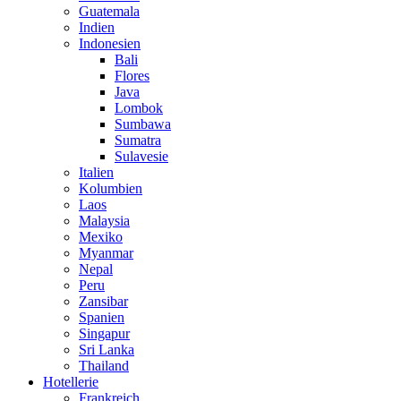
Guatemala
Indien
Indonesien
Bali
Flores
Java
Lombok
Sumbawa
Sumatra
Sulavesie
Italien
Kolumbien
Laos
Malaysia
Mexiko
Myanmar
Nepal
Peru
Zansibar
Spanien
Singapur
Sri Lanka
Thailand
Hotellerie
Frankreich