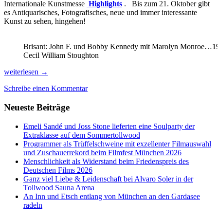
Internationale Kunstmesse
Highlights
. Bis zum 21. Oktober gibt
es Antiquarisches, Fotografisches, neue und immer interessante
Kunst zu sehen, hingehen!
Brisant: John F. und Bobby Kennedy mit Marolyn Monroe…19
Cecil William Stoughton
Die
weiterlesen
→
schönsten
Schreibe einen Kommentar
Herbst-
Termine
Neueste Beiträge
für
Kunst-,
Kulinarik-
Emeli Sandé und Joss Stone lieferten eine Soulparty der
und
Extraklasse auf dem Sommertollwood
Wein-
Programmer als Trüffelschweine mit exzellenter Filmauswahl
Genießer!
und Zuschauerrekord beim Filmfest München 2026
Menschlichkeit als Widerstand beim Friedenspreis des
Deutschen Films 2026
Ganz viel Liebe & Leidenschaft bei Alvaro Soler in der
Tollwood Sauna Arena
An Inn und Etsch entlang von München an den Gardasee
radeln