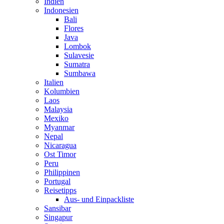
Indien
Indonesien
Bali
Flores
Java
Lombok
Sulavesie
Sumatra
Sumbawa
Italien
Kolumbien
Laos
Malaysia
Mexiko
Myanmar
Nepal
Nicaragua
Ost Timor
Peru
Philippinen
Portugal
Reisetipps
Aus- und Einpackliste
Sansibar
Singapur