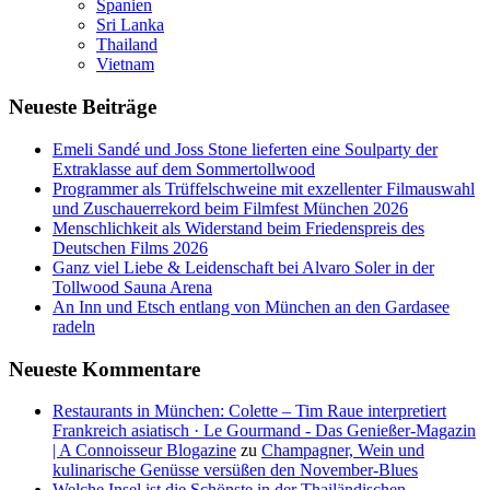
Spanien
Sri Lanka
Thailand
Vietnam
Neueste Beiträge
Emeli Sandé und Joss Stone lieferten eine Soulparty der
Extraklasse auf dem Sommertollwood
Programmer als Trüffelschweine mit exzellenter Filmauswahl
und Zuschauerrekord beim Filmfest München 2026
Menschlichkeit als Widerstand beim Friedenspreis des
Deutschen Films 2026
Ganz viel Liebe & Leidenschaft bei Alvaro Soler in der
Tollwood Sauna Arena
An Inn und Etsch entlang von München an den Gardasee
radeln
Neueste Kommentare
Restaurants in München: Colette – Tim Raue interpretiert
Frankreich asiatisch · Le Gourmand - Das Genießer-Magazin
| A Connoisseur Blogazine
zu
Champagner, Wein und
kulinarische Genüsse versüßen den November-Blues
Welche Insel ist die Schönste in der Thailändischen