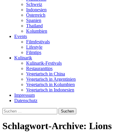
Schweiz
Indonesien
Österreich
Spanien
Thailand
Kolumbien
Events
Filmfestivals
Lifestyle
Filmtips
Kulinarik
Kulinarik-Festivals
Restauranttips
Vegetarisch in China
Vegetarisch in Argentinien
Vegetarisch in Kolumbien
Vegetarisch in Indonesien
Impressum
Datenschutz
Suchen
nach:
Schlagwort-Archive: Lions