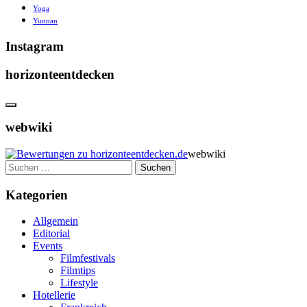
Yoga
Yunnan
Instagram
horizonteentdecken
webwiki
webwiki
Suchen
nach:
Kategorien
Allgemein
Editorial
Events
Filmfestivals
Filmtips
Lifestyle
Hotellerie