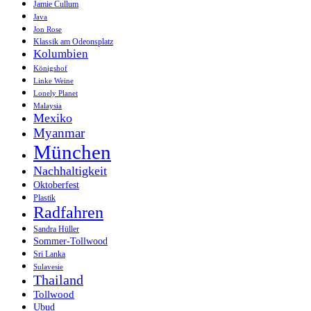
Jamie Cullum
Java
Jon Rose
Klassik am Odeonsplatz
Kolumbien
Königshof
Linke Weine
Lonely Planet
Malaysia
Mexiko
Myanmar
München
Nachhaltigkeit
Oktoberfest
Plastik
Radfahren
Sandra Hüller
Sommer-Tollwood
Sri Lanka
Sulavesie
Thailand
Tollwood
Ubud