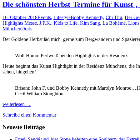
Die schönsten Herbst-Termine für Kunst-,
16. Oktober 2018
Events
,
Lifestyle
Bobby Kennedy
,
Chi Thu
,
Der Ges
Highlights Messe
,
J.F.K.
,
Kids to Life
,
Kim Sang
,
La Bohème
,
Lions
München
Doris
Der Goldene Herbst läd mich gerne zum Bergwandern und Spazierengeh
Wolf Hamm Perlweiß bei den Highlights in der Residenz
Heute beginnt das Kunst Hightlight in der Residenz Münchens, die I
sehen, hingehen!
Brisant: John F. und Bobby Kennedy mit Marolyn Monroe…19
Cecil William Stoughton
Die
weiterlesen
→
schönsten
Schreibe einen Kommentar
Herbst-
Termine
Neueste Beiträge
für
Kunst-,
Kulinarik-
Emeli Sandé und Joss Stone lieferten eine Soulparty der Extr