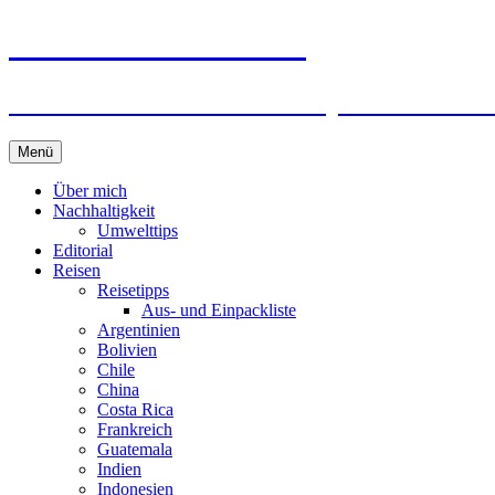
horizonteentdecken
Geschichten und Geheim-Tips über Nachhal
Springe
Menü
zum
Inhalt
Über mich
Nachhaltigkeit
Umwelttips
Editorial
Reisen
Reisetipps
Aus- und Einpackliste
Argentinien
Bolivien
Chile
China
Costa Rica
Frankreich
Guatemala
Indien
Indonesien