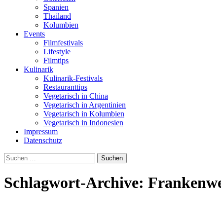
Spanien
Thailand
Kolumbien
Events
Filmfestivals
Lifestyle
Filmtips
Kulinarik
Kulinarik-Festivals
Restauranttips
Vegetarisch in China
Vegetarisch in Argentinien
Vegetarisch in Kolumbien
Vegetarisch in Indonesien
Impressum
Datenschutz
Suchen
nach:
Schlagwort-Archive: Frankenwe