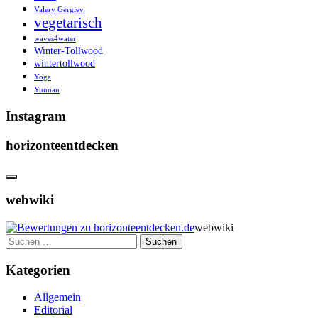
Valery Gergiev
vegetarisch
waves4water
Winter-Tollwood
wintertollwood
Yoga
Yunnan
Instagram
horizonteentdecken
webwiki
webwiki
Suchen
nach:
Kategorien
Allgemein
Editorial