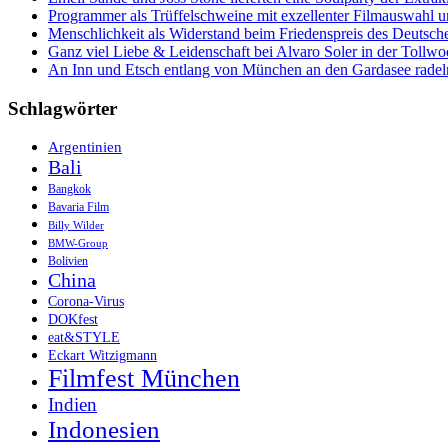
und
Programmer als Trüffelschweine mit exzellenter Filmauswahl
Wein-
Menschlichkeit als Widerstand beim Friedenspreis des Deutsch
Genießer!
Ganz viel Liebe & Leidenschaft bei Alvaro Soler in der Tollw
An Inn und Etsch entlang von München an den Gardasee radel
Schlagwörter
Argentinien
Bali
Bangkok
Bavaria Film
Billy Wilder
BMW-Group
Bolivien
China
Corona-Virus
DOKfest
eat&STYLE
Eckart Witzigmann
Filmfest München
Indien
Indonesien