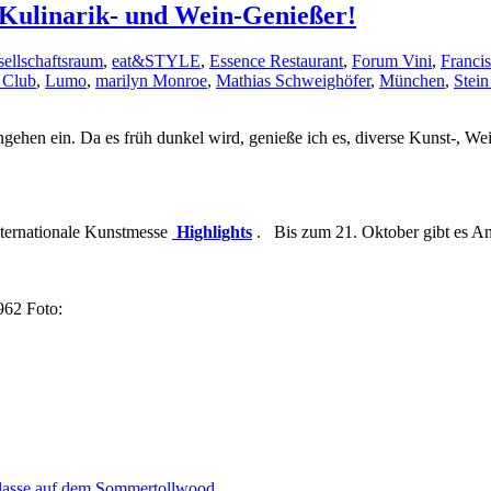
 Kulinarik- und Wein-Genießer!
ellschaftsraum
,
eat&STYLE
,
Essence Restaurant
,
Forum Vini
,
Franci
 Club
,
Lumo
,
marilyn Monroe
,
Mathias Schweighöfer
,
München
,
Stei
en ein. Da es früh dunkel wird, genieße ich es, diverse Kunst-, Wei
nternationale Kunstmesse
Highlights
. Bis zum 21. Oktober gibt es Ant
62 Foto:
aklasse auf dem Sommertollwood