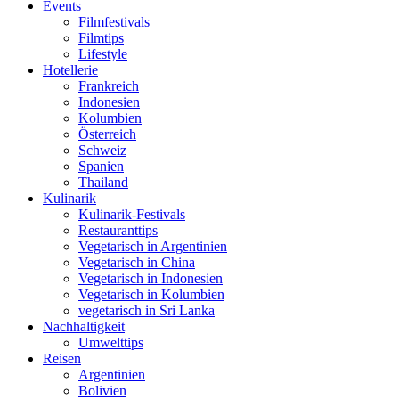
Events
Filmfestivals
Filmtips
Lifestyle
Hotellerie
Frankreich
Indonesien
Kolumbien
Österreich
Schweiz
Spanien
Thailand
Kulinarik
Kulinarik-Festivals
Restauranttips
Vegetarisch in Argentinien
Vegetarisch in China
Vegetarisch in Indonesien
Vegetarisch in Kolumbien
vegetarisch in Sri Lanka
Nachhaltigkeit
Umwelttips
Reisen
Argentinien
Bolivien