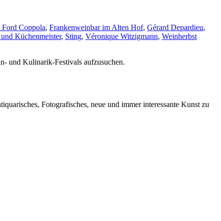
s Ford Coppola
,
Frankenweinbar im Alten Hof
,
Gérard Depardieu
,
n und Küchenmeister
,
Sting
,
Véronique Witzigmann
,
Weinherbst
n- und Kulinarik-Festivals aufzusuchen.
iquarisches, Fotografisches, neue und immer interessante Kunst zu