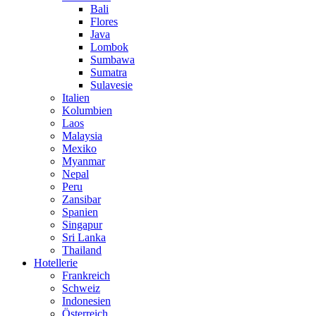
Bali
Flores
Java
Lombok
Sumbawa
Sumatra
Sulavesie
Italien
Kolumbien
Laos
Malaysia
Mexiko
Myanmar
Nepal
Peru
Zansibar
Spanien
Singapur
Sri Lanka
Thailand
Hotellerie
Frankreich
Schweiz
Indonesien
Österreich