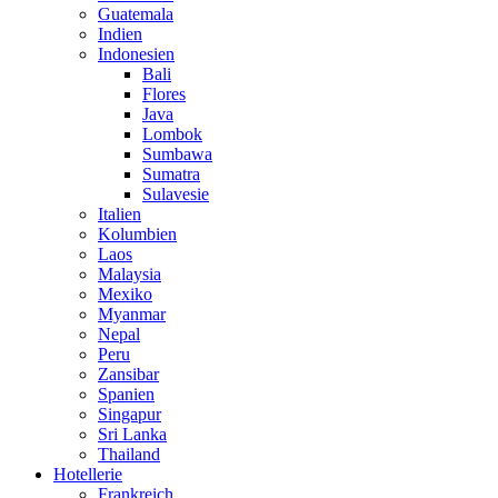
Guatemala
Indien
Indonesien
Bali
Flores
Java
Lombok
Sumbawa
Sumatra
Sulavesie
Italien
Kolumbien
Laos
Malaysia
Mexiko
Myanmar
Nepal
Peru
Zansibar
Spanien
Singapur
Sri Lanka
Thailand
Hotellerie
Frankreich