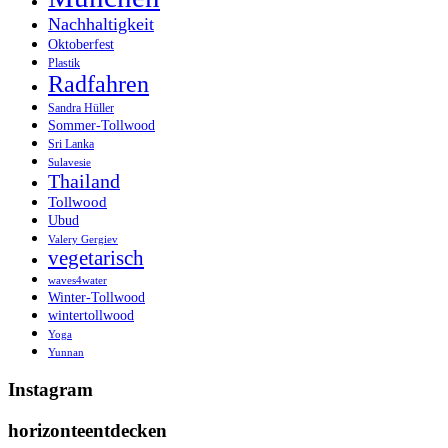
Nachhaltigkeit
Oktoberfest
Plastik
Radfahren
Sandra Hüller
Sommer-Tollwood
Sri Lanka
Sulavesie
Thailand
Tollwood
Ubud
Valery Gergiev
vegetarisch
waves4water
Winter-Tollwood
wintertollwood
Yoga
Yunnan
Instagram
horizonteentdecken