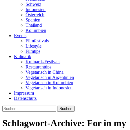
Schweiz
Indonesien
Österreich
Spanien
Thailand
Kolumbien
Events
Filmfestivals
Lifestyle
Filmtips
Kulinarik
Kulinarik-Festivals
Restauranttips
Vegetarisch in China
Vegetarisch in Argentinien
Vegetarisch in Kolumbien
Vegetarisch in Indonesien
Impressum
Datenschutz
Suchen
nach:
Schlagwort-Archive: For in my