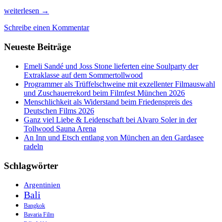
Auf
weiterlesen
→
der
Schreibe einen Kommentar
Jagd
nach
Neueste Beiträge
den
besten
Filmen
Emeli Sandé und Joss Stone lieferten eine Soulparty der
beim
Extraklasse auf dem Sommertollwood
Dok.Fest
Programmer als Trüffelschweine mit exzellenter Filmauswahl
München
und Zuschauerrekord beim Filmfest München 2026
Menschlichkeit als Widerstand beim Friedenspreis des
Deutschen Films 2026
Ganz viel Liebe & Leidenschaft bei Alvaro Soler in der
Tollwood Sauna Arena
An Inn und Etsch entlang von München an den Gardasee
radeln
Schlagwörter
Argentinien
Bali
Bangkok
Bavaria Film