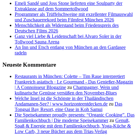
Emeli Sandé und Joss Stone lieferten eine Soulparty der
Extraklasse auf dem Sommertollwood
Programmer als Trüffelschweine mit exzellenter Filmauswahl
und Zuschauerrekord beim Filmfest München 2026
Menschlichkeit als Widerstand beim Friedenspreis des
Deutschen Films 2026
Ganz viel Liebe & Leidenschaft bei Alvaro Soler in der
Tollwood Sauna Arena
An Inn und Etsch entlang von München an den Gardasee
radeln
Neueste Kommentare
Restaurants in München: Colette – Tim Raue interpretiert
Frankreich asiatisch · Le Gourmand - Das Genießer-Magazin
| A Connoisseur Blogazine
zu
Champagner, Wein und
kulinarische Genüsse versüßen den November-Blues
Welche Insel ist die Schönste in der Thailändischen
Andamanen-See? | www.horizonteentdecken.de
zu
Das
Tongsai Bay Resort, eine Oase in Koh Samui
Die Speisekammer proudly presents: “Organic Cooking”. Das
Familienkochbuch | Die moderne Speisekammer
zu
Genuß,
Spaß & Energie mit dem Familienkochbuch, Yoga-Küche &
Low Carb, 3 neue Bücher aus dem Trias-Verlag