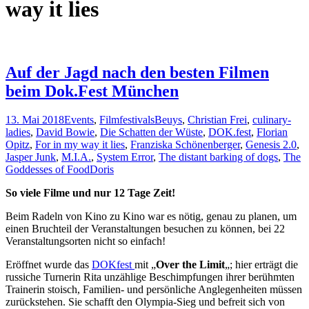
way it lies
Auf der Jagd nach den besten Filmen
beim Dok.Fest München
13. Mai 2018
Events
,
Filmfestivals
Beuys
,
Christian Frei
,
culinary-
ladies
,
David Bowie
,
Die Schatten der Wüste
,
DOK.fest
,
Florian
Opitz
,
For in my way it lies
,
Franziska Schönenberger
,
Genesis 2.0
,
Jasper Junk
,
M.I.A.
,
System Error
,
The distant barking of dogs
,
The
Goddesses of Food
Doris
So viele Filme und nur 12 Tage Zeit!
Beim Radeln von Kino zu Kino war es nötig, genau zu planen, um
einen Bruchteil der Veranstaltungen besuchen zu können, bei 22
Veranstaltungsorten nicht so einfach!
Eröffnet wurde das
DOKfest
mit „
Over the Limit
„; hier erträgt die
russiche Turnerin Rita unzählige Beschimpfungen ihrer berühmten
Trainerin stoisch, Familien- und persönliche Anglegenheiten müssen
zurückstehen. Sie schafft den Olympia-Sieg und befreit sich von