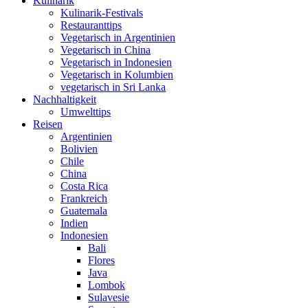
Kulinarik
Kulinarik-Festivals
Restauranttips
Vegetarisch in Argentinien
Vegetarisch in China
Vegetarisch in Indonesien
Vegetarisch in Kolumbien
vegetarisch in Sri Lanka
Nachhaltigkeit
Umwelttips
Reisen
Argentinien
Bolivien
Chile
China
Costa Rica
Frankreich
Guatemala
Indien
Indonesien
Bali
Flores
Java
Lombok
Sulavesie