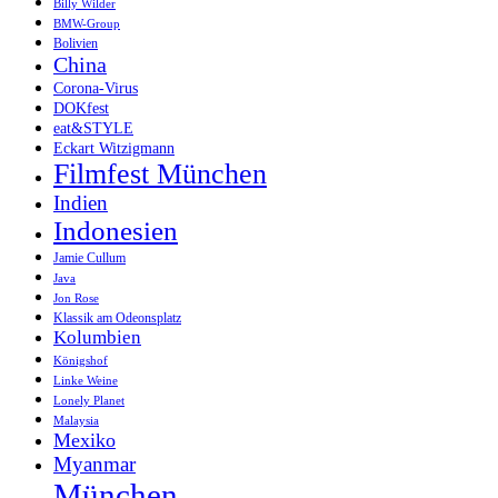
Billy Wilder
BMW-Group
Bolivien
China
Corona-Virus
DOKfest
eat&STYLE
Eckart Witzigmann
Filmfest München
Indien
Indonesien
Jamie Cullum
Java
Jon Rose
Klassik am Odeonsplatz
Kolumbien
Königshof
Linke Weine
Lonely Planet
Malaysia
Mexiko
Myanmar
München