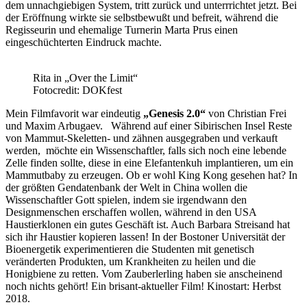
dem unnachgiebigen System, tritt zurück und unterrrichtet jetzt. Bei
der Eröffnung wirkte sie selbstbewußt und befreit, während die
Regisseurin und ehemalige Turnerin Marta Prus einen
eingeschüchterten Eindruck machte.
Rita in „Over the Limit“
Fotocredit: DOKfest
Mein Filmfavorit war eindeutig
„Genesis 2.0“
von Christian Frei
und Maxim Arbugaev. Während auf einer Sibirischen Insel Reste
von Mammut-Skeletten- und zähnen ausgegraben und verkauft
werden, möchte ein Wissenschaftler, falls sich noch eine lebende
Zelle finden sollte, diese in eine Elefantenkuh implantieren, um ein
Mammutbaby zu erzeugen. Ob er wohl King Kong gesehen hat? In
der größten Gendatenbank der Welt in China wollen die
Wissenschaftler Gott spielen, indem sie irgendwann den
Designmenschen erschaffen wollen, während in den USA
Haustierklonen ein gutes Geschäft ist. Auch Barbara Streisand hat
sich ihr Haustier kopieren lassen! In der Bostoner Universität der
Bioenergetik experimentieren die Studenten mit genetisch
veränderten Produkten, um Krankheiten zu heilen und die
Honigbiene zu retten. Vom Zauberlerling haben sie anscheinend
noch nichts
gehört! Ein brisant-aktueller Film! Kinostart: Herbst
2018.