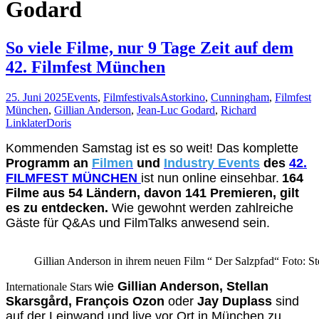
Godard
So viele Filme, nur 9 Tage Zeit auf dem
42. Filmfest München
25. Juni 2025
Events
,
Filmfestivals
Astorkino
,
Cunningham
,
Filmfest
München
,
Gillian Anderson
,
Jean-Luc Godard
,
Richard
Linklater
Doris
Kommenden Samstag ist es so weit! Das komplette
Programm an
Filmen
und
Industry Events
des
42.
FILMFEST MÜNCHEN
ist nun online einsehbar.
164
Filme aus 54 Ländern, davon 141 Premieren, gilt
es zu entdecken
.
Wie gewohnt werden zahlreiche
Gäste für Q&As und FilmTalks anwesend sein.
Gillian Anderson in ihrem neuen Film “ Der Salzpfad“ Foto: S
wie
Gillian Anderson, Stellan
Internationale Stars
Skarsgård, François Ozon
oder
Jay Duplass
sind
auf der Leinwand und live vor Ort in München zu