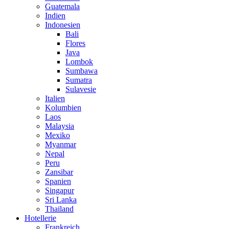
Guatemala
Indien
Indonesien
Bali
Flores
Java
Lombok
Sumbawa
Sumatra
Sulavesie
Italien
Kolumbien
Laos
Malaysia
Mexiko
Myanmar
Nepal
Peru
Zansibar
Spanien
Singapur
Sri Lanka
Thailand
Hotellerie
Frankreich