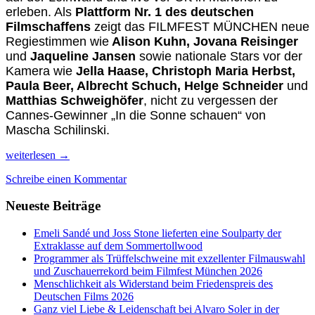
erleben. Als
Plattform Nr. 1 des deutschen
Filmschaffens
zeigt das FILMFEST MÜNCHEN neue
Regiestimmen wie
Alison Kuhn, Jovana Reisinger
und
Jaqueline Jansen
sowie nationale Stars vor der
Kamera wie
Jella Haase, Christoph Maria Herbst,
Paula Beer, Albrecht Schuch, Helge Schneider
und
Matthias Schweighöfer
, nicht zu vergessen der
Cannes-Gewinner „In die Sonne schauen“ von
Mascha Schilinski.
So
weiterlesen
→
viele
Schreibe einen Kommentar
Filme,
nur
Neueste Beiträge
9
Tage
Zeit
Emeli Sandé und Joss Stone lieferten eine Soulparty der
auf
Extraklasse auf dem Sommertollwood
dem
Programmer als Trüffelschweine mit exzellenter Filmauswahl
42.
und Zuschauerrekord beim Filmfest München 2026
Filmfest
Menschlichkeit als Widerstand beim Friedenspreis des
München
Deutschen Films 2026
Ganz viel Liebe & Leidenschaft bei Alvaro Soler in der