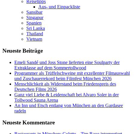
Reisetipps
Aus- und Einpackliste
Sansibar
Singapur
Spanien
Sri Lanka
Thailand
Vietnam
Neueste Beiträge
Emeli Sandé und Joss Stone lieferten eine Soulparty der
Extraklasse auf dem Sommertollwood
Programmer als Trüffelschweine mit exzellenter Filmauswahl
und Zuschauerrekord beim Filmfest München 2026
Menschlichkeit als Widerstand beim Friedenspreis des
Deutschen Films 2026
Ganz viel Liebe & Leidenschaft bei Alvaro Soler in der
Tollwood Sauna Arena
An Inn und Etsch entlang von München an den Gardasee
radeln
Neueste Kommentare
Restaurants in München: Colette – Tim Raue interpretiert