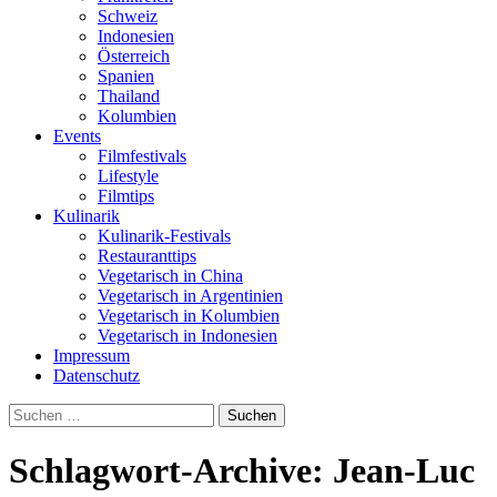
Schweiz
Indonesien
Österreich
Spanien
Thailand
Kolumbien
Events
Filmfestivals
Lifestyle
Filmtips
Kulinarik
Kulinarik-Festivals
Restauranttips
Vegetarisch in China
Vegetarisch in Argentinien
Vegetarisch in Kolumbien
Vegetarisch in Indonesien
Impressum
Datenschutz
Suchen
nach:
Schlagwort-Archive: Jean-Luc