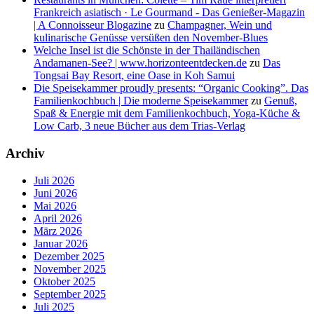
Frankreich asiatisch · Le Gourmand - Das Genießer-Magazin
| A Connoisseur Blogazine
zu
Champagner, Wein und
kulinarische Genüsse versüßen den November-Blues
Welche Insel ist die Schönste in der Thailändischen
Andamanen-See? | www.horizonteentdecken.de
zu
Das
Tongsai Bay Resort, eine Oase in Koh Samui
Die Speisekammer proudly presents: “Organic Cooking”. Das
Familienkochbuch | Die moderne Speisekammer
zu
Genuß,
Spaß & Energie mit dem Familienkochbuch, Yoga-Küche &
Low Carb, 3 neue Bücher aus dem Trias-Verlag
Archiv
Juli 2026
Juni 2026
Mai 2026
April 2026
März 2026
Januar 2026
Dezember 2025
November 2025
Oktober 2025
September 2025
Juli 2025