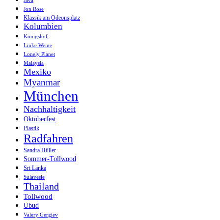
Java
Jon Rose
Klassik am Odeonsplatz
Kolumbien
Königshof
Linke Weine
Lonely Planet
Malaysia
Mexiko
Myanmar
München
Nachhaltigkeit
Oktoberfest
Plastik
Radfahren
Sandra Hüller
Sommer-Tollwood
Sri Lanka
Sulavesie
Thailand
Tollwood
Ubud
Valery Gergiev