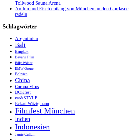
Tollwood Sauna Arena
An Inn und Etsch entlang von München an den Gardasee
radeln
Schlagwörter
Argentinien
Bali
Bangkok
Bavaria Film
Billy Wilder
BMW-Group
Bolivien
China
Corona-Virus
DOKfest
eat&STYLE
Eckart Witzigmann
Filmfest München
Indien
Indonesien
Jamie Cullum