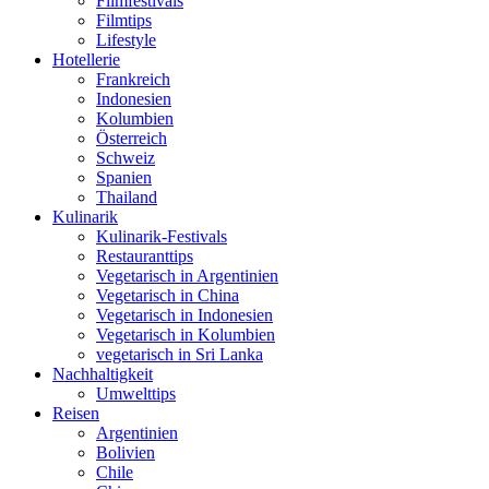
Filmfestivals
Filmtips
Lifestyle
Hotellerie
Frankreich
Indonesien
Kolumbien
Österreich
Schweiz
Spanien
Thailand
Kulinarik
Kulinarik-Festivals
Restauranttips
Vegetarisch in Argentinien
Vegetarisch in China
Vegetarisch in Indonesien
Vegetarisch in Kolumbien
vegetarisch in Sri Lanka
Nachhaltigkeit
Umwelttips
Reisen
Argentinien
Bolivien
Chile