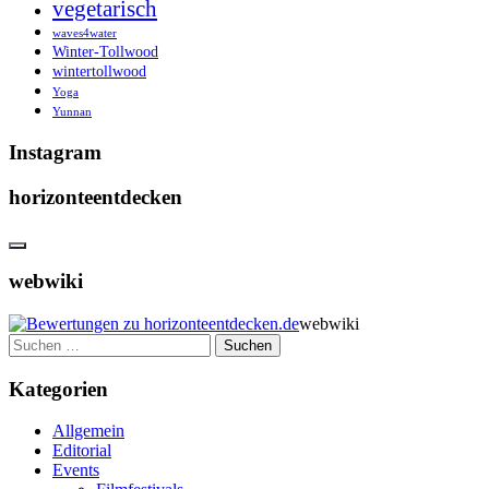
vegetarisch
waves4water
Winter-Tollwood
wintertollwood
Yoga
Yunnan
Instagram
horizonteentdecken
webwiki
webwiki
Suchen
nach:
Kategorien
Allgemein
Editorial
Events