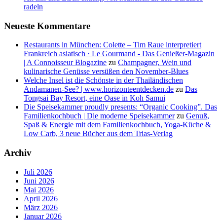
radeln
Neueste Kommentare
Restaurants in München: Colette – Tim Raue interpretiert
Frankreich asiatisch · Le Gourmand - Das Genießer-Magazin
| A Connoisseur Blogazine
zu
Champagner, Wein und
kulinarische Genüsse versüßen den November-Blues
Welche Insel ist die Schönste in der Thailändischen
Andamanen-See? | www.horizonteentdecken.de
zu
Das
Tongsai Bay Resort, eine Oase in Koh Samui
Die Speisekammer proudly presents: “Organic Cooking”. Das
Familienkochbuch | Die moderne Speisekammer
zu
Genuß,
Spaß & Energie mit dem Familienkochbuch, Yoga-Küche &
Low Carb, 3 neue Bücher aus dem Trias-Verlag
Archiv
Juli 2026
Juni 2026
Mai 2026
April 2026
März 2026
Januar 2026