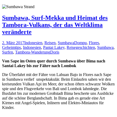
Sumbawa, Surf-Mekka und Heimat des
Tambora-Vulkans, der das Weltklima
veränderte
2. März 2017
Indonesien
,
Reisen
,
Sumbawa
Dompu
,
Flores
,
Geheimtips
,
Indonesien
,
Pantai Lakey
,
Reisegeschichten
,
Sumbawa
,
Surfen
,
Tambora-Wanderung
Doris
Von Sape im Osten quer durch Sumbawa über Bima nach
Santai Lakey bis zur Fähre nach Lombok
Die Überfahrt mit der Fähre von Labuan Bajo in Flores nach Sape
in Sumbawa verlief unspektakulär. Beim Einlaufen sahen wir den
kreisrunden Vulkan Api im Meer, der schon öfters schwarze Wolken
spie und den Flugverkehr von Bali und Lombok lahmlegte. Die
Busfahrt bis zur modernen Großstadt Bima bescherte uns Ausblicke
auf die schöne Berglandschaft. In Bima gab es gerade eine Art
Kirmes mit Angel-Spielen, Inlinern und Elektro-Miniautos für
Kinder.