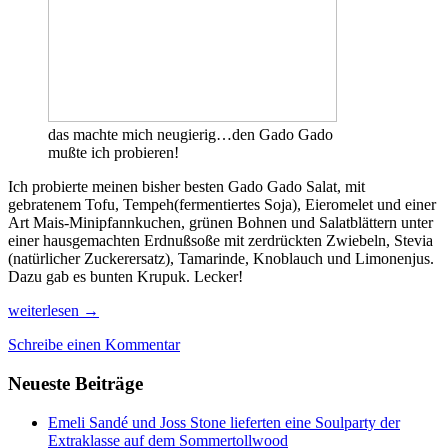
das machte mich neugierig…den Gado Gado
mußte ich probieren!
Ich probierte meinen bisher besten Gado Gado Salat, mit
gebratenem Tofu, Tempeh(fermentiertes Soja), Eieromelet und einer
Art Mais-Minipfannkuchen, grünen Bohnen und Salatblättern unter
einer hausgemachten Erdnußsoße mit zerdrückten Zwiebeln, Stevia
(natürlicher Zuckerersatz), Tamarinde, Knoblauch und Limonenjus.
Dazu gab es bunten Krupuk. Lecker!
Sumbawa,
weiterlesen
→
Surf-
Schreibe einen Kommentar
Mekka
und
Neueste Beiträge
Heimat
des
Tambora-
Emeli Sandé und Joss Stone lieferten eine Soulparty der
Vulkans,
Extraklasse auf dem Sommertollwood