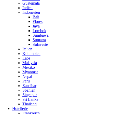
Guatemala
Indien
Indonesien
Bali
Flores
Java
Lombok
Sumbawa
Sumatra
Sulavesie
Italien
Kolumbien
Laos
Malaysia
Mexiko
Myanmar
Nepal
Peru
Zansibar
Spanien
Singapur
Sri Lanka
Thailand
Hotellerie
Frankreich