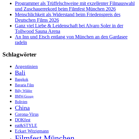
der
Programmer als Trüffelschweine mit exzellenter Filmauswahl
das
und Zuschauerrekord beim Filmfest München 2026
Weltklima
Menschlichkeit als Widerstand beim Friedenspreis des
veränderte
Deutschen Films 2026
Ganz viel Liebe & Leidenschaft bei Alvaro Soler in der
Tollwood Sauna Arena
An Inn und Etsch entlang von München an den Gardasee
radeln
Schlagwörter
Argentinien
Bali
Bangkok
Bavaria Film
Billy Wilder
BMW-Group
Bolivien
China
Corona-Virus
DOKfest
eat&STYLE
Eckart Witzigmann
Filmfest München