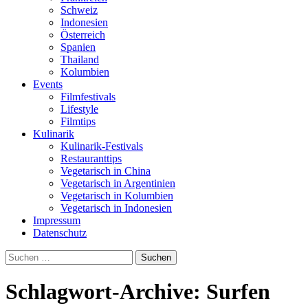
Schweiz
Indonesien
Österreich
Spanien
Thailand
Kolumbien
Events
Filmfestivals
Lifestyle
Filmtips
Kulinarik
Kulinarik-Festivals
Restauranttips
Vegetarisch in China
Vegetarisch in Argentinien
Vegetarisch in Kolumbien
Vegetarisch in Indonesien
Impressum
Datenschutz
Suchen
nach:
Schlagwort-Archive: Surfen