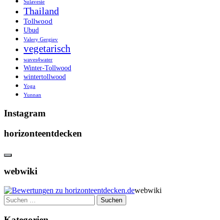
Sulavesie
Thailand
Tollwood
Ubud
Valery Gergiev
vegetarisch
waves4water
Winter-Tollwood
wintertollwood
Yoga
Yunnan
Instagram
horizonteentdecken
webwiki
webwiki
Suchen
nach:
Kategorien