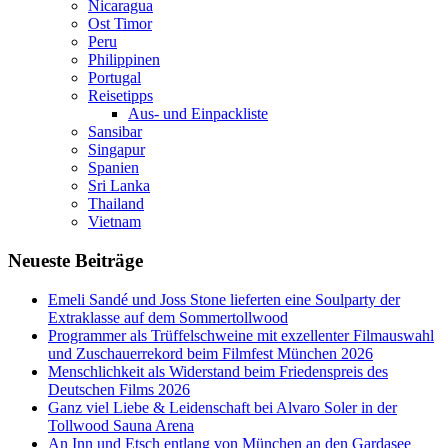
Nicaragua
Ost Timor
Peru
Philippinen
Portugal
Reisetipps
Aus- und Einpackliste
Sansibar
Singapur
Spanien
Sri Lanka
Thailand
Vietnam
Neueste Beiträge
Emeli Sandé und Joss Stone lieferten eine Soulparty der
Extraklasse auf dem Sommertollwood
Programmer als Trüffelschweine mit exzellenter Filmauswahl
und Zuschauerrekord beim Filmfest München 2026
Menschlichkeit als Widerstand beim Friedenspreis des
Deutschen Films 2026
Ganz viel Liebe & Leidenschaft bei Alvaro Soler in der
Tollwood Sauna Arena
An Inn und Etsch entlang von München an den Gardasee