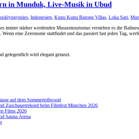
rn in Munduk, Live-Musik in Ubud
ooklyngypsies
,
Indonesien
,
Kupu Kupu Barong Villas
,
Loka Sari
,
Mun
des immer stärker werdenden Massentourismus verstehen es die Balines
enn eine Zeremonie stattfindet und das passiert fast jeden Tag, werfen
 gelegentlich wird elegant getanzt.
aklasse auf dem Sommertollwood
 und Zuschauerrekord beim Filmfest München 2026
en Films 2026
ood Sauna Arena
n