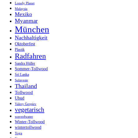
Lonely Planet
Malaysia
Mexiko
Myanmar
München
Nachhaltigkeit
Oktoberfest
Plastik
Radfahren
Sandra Hüller
Sommer-Tollwood
Sri Lanka
Sulavesie
Thailand
Tollwood
Ubud
Valery Gergiev
vegetarisch
waves4water
Winter-Tollwood
wintertollwood
Yoga