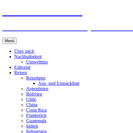
horizonteentdecken
Geschichten und Geheim-Tips über Nachhal
Springe
Menü
zum
Inhalt
Über mich
Nachhaltigkeit
Umwelttips
Editorial
Reisen
Reisetipps
Aus- und Einpackliste
Argentinien
Bolivien
Chile
China
Costa Rica
Frankreich
Guatemala
Indien
Indonesien