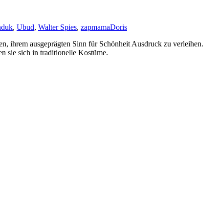
duk
,
Ubud
,
Walter Spies
,
zapmama
Doris
en, ihrem ausgeprägten Sinn für Schönheit Ausdruck zu verleihen.
 sie sich in traditionelle Kostüme.