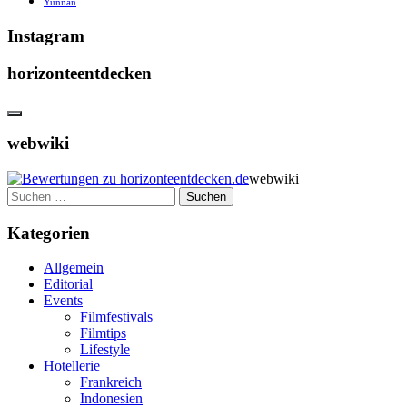
Yunnan
Instagram
horizonteentdecken
webwiki
webwiki
Suchen
nach:
Kategorien
Allgemein
Editorial
Events
Filmfestivals
Filmtips
Lifestyle
Hotellerie
Frankreich
Indonesien