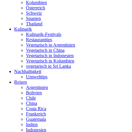
Kolumbien
Österreich
Schweiz
Spanien
Thailand
Kulinarik
Kulinarik-Festivals
Restauranttips
Vegetarisch in Argentinien
Vegetarisch in China
Vegetarisch in Indonesien
Vegetarisch in Kolumbien
vegetarisch in Sri Lanka
Nachhaltigkeit
Umwelttips
Reisen
Argentinien
Bolivien
Chile
China
Costa Rica
Frankreich
Guatemala
Indien
Indonesien