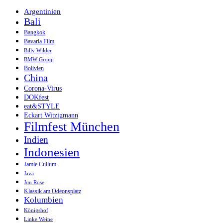
Argentinien
Bali
Bangkok
Bavaria Film
Billy Wilder
BMW-Group
Bolivien
China
Corona-Virus
DOKfest
eat&STYLE
Eckart Witzigmann
Filmfest München
Indien
Indonesien
Jamie Cullum
Java
Jon Rose
Klassik am Odeonsplatz
Kolumbien
Königshof
Linke Weine