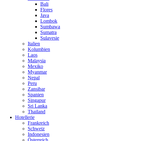
Bali
Flores
Java
Lombok
Sumbawa
Sumatra
Sulavesie
Italien
Kolumbien
Laos
Malaysia
Mexiko
Myanmar
Nepal
Peru
Zansibar
Spanien
Singapur
Sri Lanka
Thailand
Hotellerie
Frankreich
Schweiz
Indonesien
Österreich