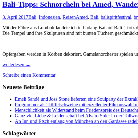
Bali-Tipps: Schnorcheln bei Amed, Wande
3. April 2017
Bali
,
Indonesien
,
Reisen
Amed
,
Bali
,
balispiritfestival
,
br
Mit der Fähre aus Lombok landete ich in Padang Bai auf Bali. Trotz 
Die Tempel und ihre Skulpturen sind mit bunten Tüchern geschmückt. W
Opfergaben werden in Körben dekoriert, Gamelanorchester spielen und
Bali-
weiterlesen
→
Tipps:
Schreibe einen Kommentar
Schnorcheln
bei
Neueste Beiträge
Amed,
Wandern
in
Emeli Sandé und Joss Stone lieferten eine Soulparty der Extr
Munduk,
Programmer als Trüffelschweine mit exzellenter Filmauswahl
Live-
Menschlichkeit als Widerstand beim Friedenspreis des Deutsch
Musik
Ganz viel Liebe & Leidenschaft bei Alvaro Soler in der Tollw
in
An Inn und Etsch entlang von München an den Gardasee radel
Ubud
Schlagwörter