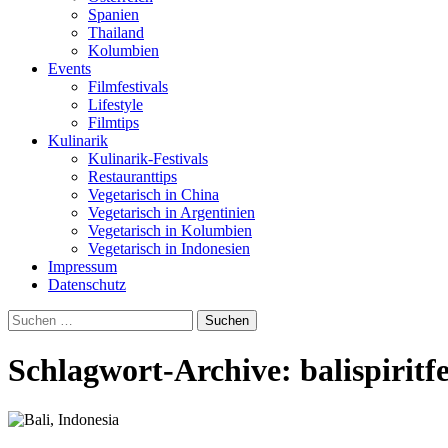
Spanien
Thailand
Kolumbien
Events
Filmfestivals
Lifestyle
Filmtips
Kulinarik
Kulinarik-Festivals
Restauranttips
Vegetarisch in China
Vegetarisch in Argentinien
Vegetarisch in Kolumbien
Vegetarisch in Indonesien
Impressum
Datenschutz
Suchen
nach:
Schlagwort-Archive: balispiritfe