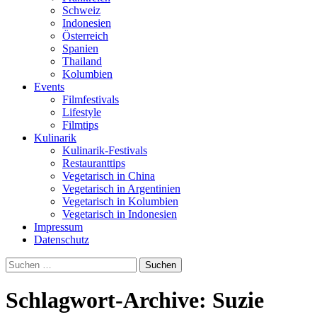
Schweiz
Indonesien
Österreich
Spanien
Thailand
Kolumbien
Events
Filmfestivals
Lifestyle
Filmtips
Kulinarik
Kulinarik-Festivals
Restauranttips
Vegetarisch in China
Vegetarisch in Argentinien
Vegetarisch in Kolumbien
Vegetarisch in Indonesien
Impressum
Datenschutz
Suchen
nach:
Schlagwort-Archive: Suzie