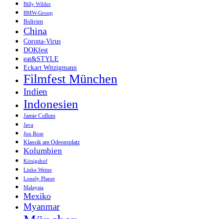
Billy Wilder
BMW-Group
Bolivien
China
Corona-Virus
DOKfest
eat&STYLE
Eckart Witzigmann
Filmfest München
Indien
Indonesien
Jamie Cullum
Java
Jon Rose
Klassik am Odeonsplatz
Kolumbien
Königshof
Linke Weine
Lonely Planet
Malaysia
Mexiko
Myanmar