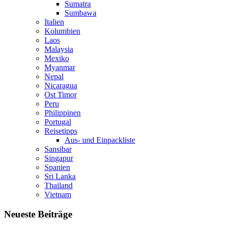
Sumatra
Sumbawa
Italien
Kolumbien
Laos
Malaysia
Mexiko
Myanmar
Nepal
Nicaragua
Ost Timor
Peru
Philippinen
Portugal
Reisetipps
Aus- und Einpackliste
Sansibar
Singapur
Spanien
Sri Lanka
Thailand
Vietnam
Neueste Beiträge