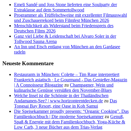
Emeli Sandé und Joss Stone lieferten eine Soulparty der
Extraklasse auf dem Sommertollwood
Programmer als Trüffelschweine mit exzellenter Filmauswahl
und Zuschauerrekord beim Filmfest München 2026
Menschlichkeit als Widerstand beim Friedenspreis des
Deutschen Films 2026
Ganz viel Liebe & Leidenschaft bei Alvaro Soler in der
Tollwood Sauna Arena
An Inn und Etsch entlang von München an den Gardasee
radeln
Neueste Kommentare
Restaurants in München: Colette – Tim Raue interpretiert
Frankreich asiatisch · Le Gourmand - Das Genießer-Magazin
| A Connoisseur Blogazine
zu
Champagner, Wein und
kulinarische Genüsse versüßen den November-Blues
Welche Insel ist die Schönste in der Thailändischen
Andamanen-See? | www.horizonteentdecken.de
zu
Das
Tongsai Bay Resort, eine Oase in Koh Samui
Die Speisekammer proudly presents: “Organic Cooking”. Das
Familienkochbuch | Die moderne Speisekammer
zu
Genuß,
Spaß & Energie mit dem Familienkochbuch, Yoga-Küche &
Low Carb, 3 neue Bücher aus dem Trias-Verlag