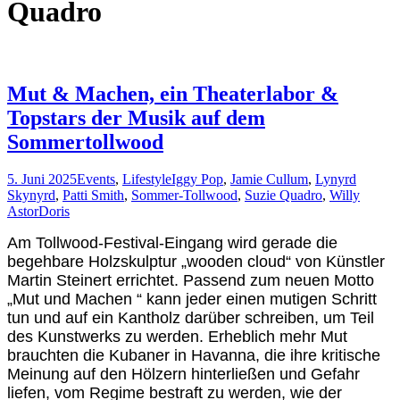
Quadro
Mut & Machen, ein Theaterlabor &
Topstars der Musik auf dem
Sommertollwood
5. Juni 2025
Events
,
Lifestyle
Iggy Pop
,
Jamie Cullum
,
Lynyrd
Skynyrd
,
Patti Smith
,
Sommer-Tollwood
,
Suzie Quadro
,
Willy
Astor
Doris
Am Tollwood-Festival-Eingang wird gerade die
begehbare Holzskulptur „wooden cloud“ von Künstler
Martin Steinert errichtet. Passend zum neuen Motto
„Mut und Machen “ kann jeder einen mutigen Schritt
tun und auf ein Kantholz darüber schreiben, um Teil
des Kunstwerks zu werden. Erheblich mehr Mut
brauchten die Kubaner in Havanna, die ihre kritische
Meinung auf den Hölzern hinterließen und Gefahr
liefen, vom Regime bestraft zu werden, wie der