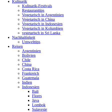
Kulinarik
Kulinarik-Festivals
Restauranttips
Vegetarisch in Argentinien
Vegetarisch in China
Vegetarisch in Indonesien
Vegetarisch in Kolumbien
vegetarisch in Sri Lanka
Nachhaltigkeit
Umwelttips
Reisen
Argentinien
Bolivien
Chile
China
Costa Rica
Frankreich
Guatemala
Indien
Indonesien
Bali
Flores
Java
Lombok
Sulavesie