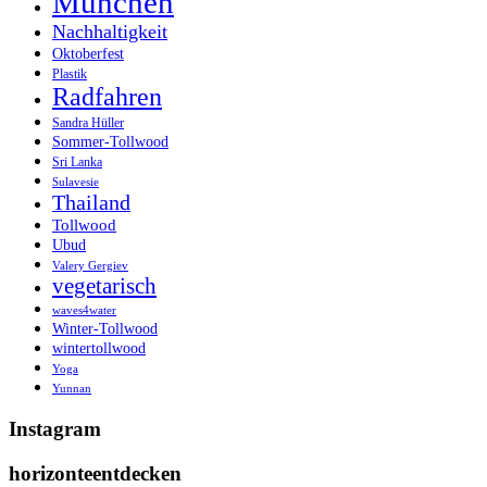
München
Nachhaltigkeit
Oktoberfest
Plastik
Radfahren
Sandra Hüller
Sommer-Tollwood
Sri Lanka
Sulavesie
Thailand
Tollwood
Ubud
Valery Gergiev
vegetarisch
waves4water
Winter-Tollwood
wintertollwood
Yoga
Yunnan
Instagram
horizonteentdecken