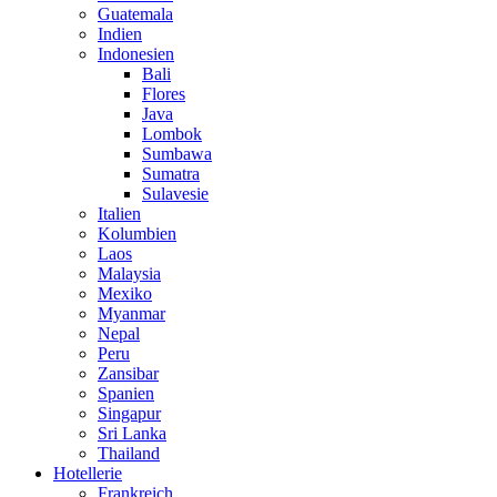
Guatemala
Indien
Indonesien
Bali
Flores
Java
Lombok
Sumbawa
Sumatra
Sulavesie
Italien
Kolumbien
Laos
Malaysia
Mexiko
Myanmar
Nepal
Peru
Zansibar
Spanien
Singapur
Sri Lanka
Thailand
Hotellerie
Frankreich