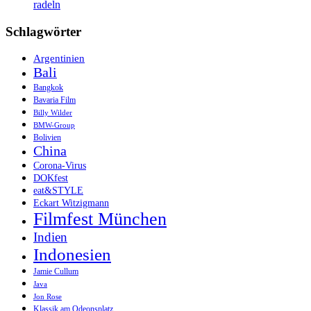
radeln
Schlagwörter
Argentinien
Bali
Bangkok
Bavaria Film
Billy Wilder
BMW-Group
Bolivien
China
Corona-Virus
DOKfest
eat&STYLE
Eckart Witzigmann
Filmfest München
Indien
Indonesien
Jamie Cullum
Java
Jon Rose
Klassik am Odeonsplatz