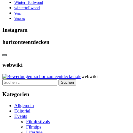
Winter-Tollwood
wintertollwood
Yoga
Yunnan
Instagram
horizonteentdecken
webwiki
webwiki
Suchen
nach:
Kategorien
Allgemein
Editorial
Events
Filmfestivals
Filmtips
Lifestyle