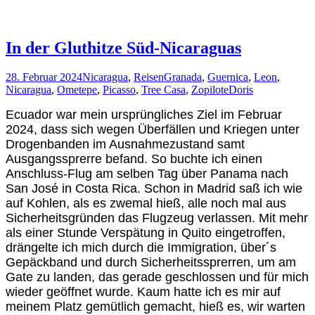
In der Gluthitze Süd-Nicaraguas
28. Februar 2024
Nicaragua
,
Reisen
Granada
,
Guernica
,
Leon
,
Nicaragua
,
Ometepe
,
Picasso
,
Tree Casa
,
Zopilote
Doris
Ecuador war mein ursprüngliches Ziel im Februar
2024, dass sich wegen Überfällen und Kriegen unter
Drogenbanden im Ausnahmezustand samt
Ausgangssprerre befand. So buchte ich einen
Anschluss-Flug am selben Tag über Panama nach
San José in Costa Rica. Schon in Madrid saß ich wie
auf Kohlen, als es zwemal hieß, alle noch mal aus
Sicherheitsgründen das Flugzeug verlassen. Mit mehr
als einer Stunde Verspätung in Quito eingetroffen,
drängelte ich mich durch die Immigration, über´s
Gepäckband und durch Sicherheitssprerren, um am
Gate zu landen, das gerade geschlossen und für mich
wieder geöffnet wurde. Kaum hatte ich es mir auf
meinem Platz gemütlich gemacht, hieß es, wir warten