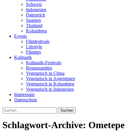
Schweiz
Indonesien
Österreich
Spanien
Thailand
Kolumbien
Events
Filmfestivals
Lifestyle
Filmtips
Kulinarik
Kulinarik-Festivals
Restauranttips
Vegetarisch in China
Vegetarisch in Argentinien
Vegetarisch in Kolumbien
Vegetarisch in Indonesien
Impressum
Datenschutz
Suchen
nach:
Schlagwort-Archive: Ometepe