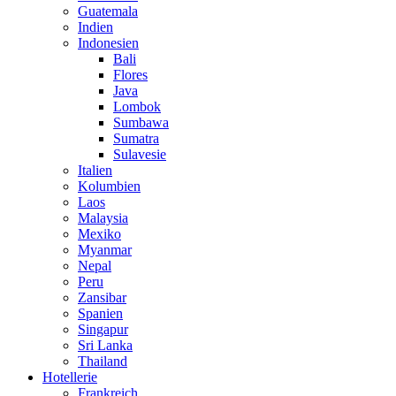
Guatemala
Indien
Indonesien
Bali
Flores
Java
Lombok
Sumbawa
Sumatra
Sulavesie
Italien
Kolumbien
Laos
Malaysia
Mexiko
Myanmar
Nepal
Peru
Zansibar
Spanien
Singapur
Sri Lanka
Thailand
Hotellerie
Frankreich