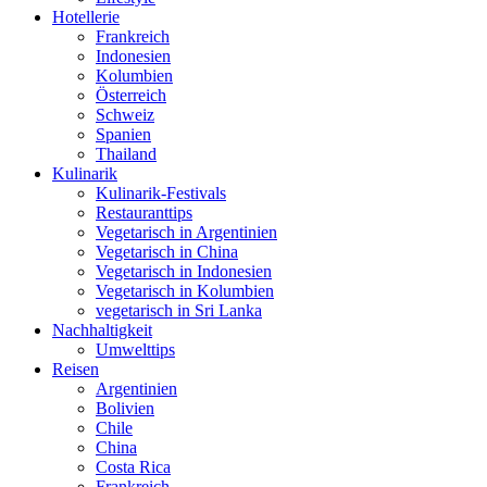
Hotellerie
Frankreich
Indonesien
Kolumbien
Österreich
Schweiz
Spanien
Thailand
Kulinarik
Kulinarik-Festivals
Restauranttips
Vegetarisch in Argentinien
Vegetarisch in China
Vegetarisch in Indonesien
Vegetarisch in Kolumbien
vegetarisch in Sri Lanka
Nachhaltigkeit
Umwelttips
Reisen
Argentinien
Bolivien
Chile
China
Costa Rica
Frankreich