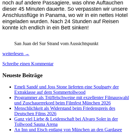
noch auf andere Passagiere, was ohne Auftauchen
dieser 45 Minuten dauerte. So verpassten wir unsere
Anschlussflüge in Panama, wo wir in ein nettes Hotel
eingeladen wurden. Nach 24 Stunden auf Reisen
konnte ich endlich in ein Bett sinken!
San Juan del Sur Strand vom Aussichtspunkt
In
weiterlesen
→
der
Schreibe einen Kommentar
Gluthitze
Süd-
Neueste Beiträge
Nicaraguas
Emeli Sandé und Joss Stone lieferten eine Soulparty der
Extraklasse auf dem Sommertollwood
Programmer als Trüffelschweine mit exzellenter Filmauswahl
und Zuschauerrekord beim Filmfest München 2026
Menschlichkeit als Widerstand beim Friedenspreis des
Deutschen Films 2026
Ganz viel Liebe & Leidenschaft bei Alvaro Soler in der
Tollwood Sauna Arena
An Inn und Etsch entlang von München an den Gardasee