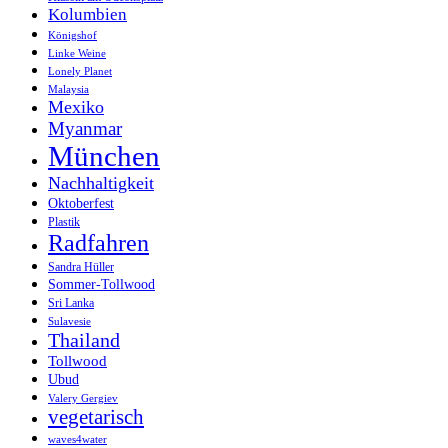
Kolumbien
Königshof
Linke Weine
Lonely Planet
Malaysia
Mexiko
Myanmar
München
Nachhaltigkeit
Oktoberfest
Plastik
Radfahren
Sandra Hüller
Sommer-Tollwood
Sri Lanka
Sulavesie
Thailand
Tollwood
Ubud
Valery Gergiev
vegetarisch
waves4water