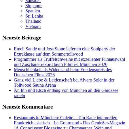
Sansibar
Singapur
Spanien
Sri Lanka
Thailand
Vietnam
Neueste Beiträge
Emeli Sandé und Joss Stone lieferten eine Soulparty der
Extraklasse auf dem Sommertollwood
Programmer als Trüffelschweine mit exzellenter Filmauswahl
und Zuschauerrekord beim Filmfest München 2026
Menschlichkeit als Widerstand beim Friedenspreis des
Deutschen Films 2026
Ganz viel Liebe & Leidenschaft bei Alvaro Soler in der
Tollwood Sauna Arena
An Inn und Etsch entlang von München an den Gardasee
radeln
Neueste Kommentare
Restaurants in München: Colette – Tim Raue interpretiert
Frankreich asiatisch · Le Gourmand - Das Genießer-Magazin
| A Connoisseur Blogazine
zu
Champagner, Wein und