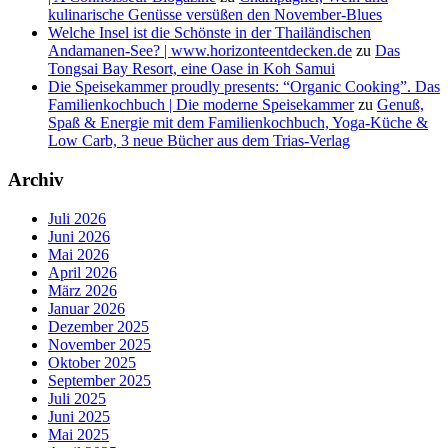
kulinarische Genüsse versüßen den November-Blues
Welche Insel ist die Schönste in der Thailändischen
Andamanen-See? | www.horizonteentdecken.de
zu
Das
Tongsai Bay Resort, eine Oase in Koh Samui
Die Speisekammer proudly presents: “Organic Cooking”. Das
Familienkochbuch | Die moderne Speisekammer
zu
Genuß,
Spaß & Energie mit dem Familienkochbuch, Yoga-Küche &
Low Carb, 3 neue Bücher aus dem Trias-Verlag
Archiv
Juli 2026
Juni 2026
Mai 2026
April 2026
März 2026
Januar 2026
Dezember 2025
November 2025
Oktober 2025
September 2025
Juli 2025
Juni 2025
Mai 2025