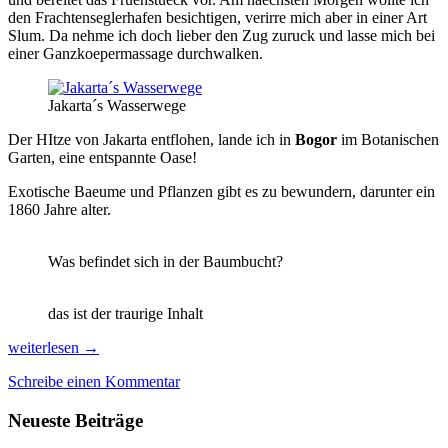
den Frachtenseglerhafen besichtigen, verirre mich aber in einer Art
Slum. Da nehme ich doch lieber den Zug zuruck und lasse mich bei
einer Ganzkoepermassage durchwalken.
Jakarta´s Wasserwege
Der HItze von Jakarta entflohen, lande ich in
Bogor
im Botanischen
Garten, eine entspannte Oase!
Exotische Baeume und Pflanzen gibt es zu bewundern, darunter ein
1860 Jahre alter.
Was befindet sich in der Baumbucht?
das ist der traurige Inhalt
Indonesien
weiterlesen
→
Teil
Schreibe einen Kommentar
1:
Java
Neueste Beiträge
für
Anfänger