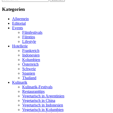
nach:
Kategorien
Allgemein
Editorial
Events
Filmfestivals
Filmtips
Lifestyle
Hotellerie
Frankreich
Indonesien
Kolumbien
Österreich
Schweiz
Spanien
Thailand
Kulinarik
Kulinarik-Festivals
Restauranttips
Vegetarisch in Argentinien
Vegetarisch in China
Vegetarisch in Indonesien
Vegetarisch in Kolumbien