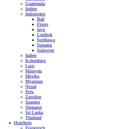
Guatemala
Indien
Indonesien
Bali
Flores
Java
Lombok
Sumbawa
Sumatra
Sulavesie
Italien
Kolumbien
Laos
Malaysia
Mexiko
Myanmar
Nepal
Peru
Zansibar
Spanien
Singapur
Sri Lanka
Thailand
Hotellerie
Frankreich