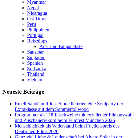
Myanmar
Nepal
Nicaragua
Ost Timor
Peru
Philippinen
Portugal
Reisetipps
Aus- und Einpackliste
Sansibar
Singapur
Spanien
Sri Lanka
Thailand
Vietnam
Neueste Beiträge
Emeli Sandé und Joss Stone lieferten eine Soulparty der
Extraklasse auf dem Sommertollwood
Programmer als Trüffelschweine mit exzellenter Filmauswahl
und Zuschauerrekord beim Filmfest München 2026
Menschlichkeit als Widerstand beim Friedenspreis des
Deutschen Films 2026
Ganz viel Liebe & Leidenschaft bei Alvaro Soler in der