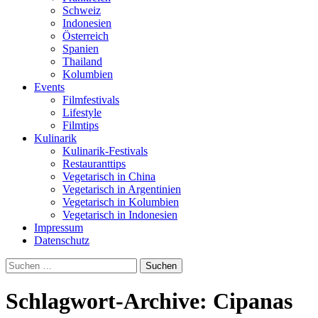
Schweiz
Indonesien
Österreich
Spanien
Thailand
Kolumbien
Events
Filmfestivals
Lifestyle
Filmtips
Kulinarik
Kulinarik-Festivals
Restauranttips
Vegetarisch in China
Vegetarisch in Argentinien
Vegetarisch in Kolumbien
Vegetarisch in Indonesien
Impressum
Datenschutz
Suchen
nach:
Schlagwort-Archive: Cipanas