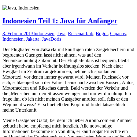
Indonesien Teil 1: Java für Anfänger
8. Februar 2013
Indonesien
,
Java
,
Reisen
airbnb
,
Bogor
,
Cipanas
,
Indonesien
,
Jakarta
,
Java
Doris
Der Flughafen von
Jakarta
mit knuffigen roten Ziegeldaechern und
begruenten Gaengen lasst nicht ahnen, was auf den
Neuankoemmling zukommt. Der Flughafenbus ist bequem, bleibt
aber irgendwann im Verkehr hoffnungslos stecken. Nach einer
Ewigkeit im Zentrum angekommen, nehme ich spontan ein
Motortaxi, vor denen immer gewarnt wird. Meinen Rucksack vor
sich, schlaengelt sich der Fahrer haarscharf zwischen Bussen, Autos,
Motorraedern und Rikschas durch. Bald werden der Verkehr und
die ,Menschen auf den Strassen weniger und mir wird mulmig. Ich
frage ihn, ob ich nicht meinen Gastgeber anrufen soll, falls er den
Weg nicht weiss? Er schuettelt den Kopf und findet tatsaechlich
meine Unterkunft.
Meine Gastgeber Gatot, bei dem ich ueber Airbnb.com ein Zimmer
gebucht habe, empfaengt mich herzlich. Alle notwendige
Informationen bekomme ich von ihm, er kauft sogar Fruechte ein
und bereitet das Fruehstueck vor. Am naechsten Morgen wollte ich