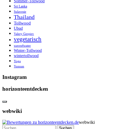
Sommer-Tollwood
Sri Lanka
Sulavesie
Thailand
Tollwood
Ubud
Valery Gergiev
vegetarisch
waves4water
Winter-Tollwood
wintertollwood
Yoga
Yunnan
Instagram
horizonteentdecken
webwiki
webwiki
Suchen