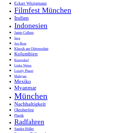
Eckart Witzigmann
Filmfest München
Indien
Indonesien
Jamie Cullum
Java
Jon Rose
Klassik am Odeonsplatz
Kolumbien
Königshof
Linke Weine
Lonely Planet
Malaysia
Mexiko
Myanmar
München
Nachhaltigkeit
Oktoberfest
Plastik
Radfahren
Sandra Hüller