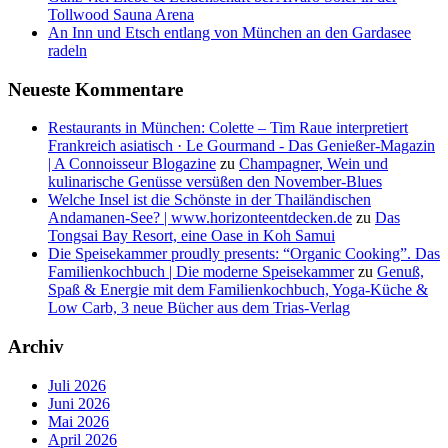
Tollwood Sauna Arena
An Inn und Etsch entlang von München an den Gardasee
radeln
Neueste Kommentare
Restaurants in München: Colette – Tim Raue interpretiert
Frankreich asiatisch · Le Gourmand - Das Genießer-Magazin
| A Connoisseur Blogazine
zu
Champagner, Wein und
kulinarische Genüsse versüßen den November-Blues
Welche Insel ist die Schönste in der Thailändischen
Andamanen-See? | www.horizonteentdecken.de
zu
Das
Tongsai Bay Resort, eine Oase in Koh Samui
Die Speisekammer proudly presents: “Organic Cooking”. Das
Familienkochbuch | Die moderne Speisekammer
zu
Genuß,
Spaß & Energie mit dem Familienkochbuch, Yoga-Küche &
Low Carb, 3 neue Bücher aus dem Trias-Verlag
Archiv
Juli 2026
Juni 2026
Mai 2026
April 2026