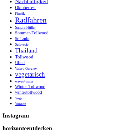
Nachhaltigkeit
Oktoberfest
Plastik
Radfahren
Sandra Hüller
Sommer-Tollwood
Sri Lanka
Sulavesie
Thailand
Tollwood
Ubud
Valery Gergiev
vegetarisch
waves4water
Winter-Tollwood
wintertollwood
Yoga
Yunnan
Instagram
horizonteentdecken