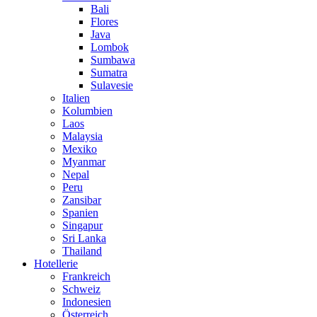
Bali
Flores
Java
Lombok
Sumbawa
Sumatra
Sulavesie
Italien
Kolumbien
Laos
Malaysia
Mexiko
Myanmar
Nepal
Peru
Zansibar
Spanien
Singapur
Sri Lanka
Thailand
Hotellerie
Frankreich
Schweiz
Indonesien
Österreich