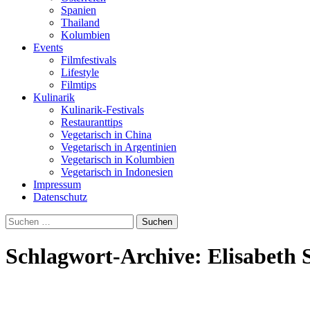
Spanien
Thailand
Kolumbien
Events
Filmfestivals
Lifestyle
Filmtips
Kulinarik
Kulinarik-Festivals
Restauranttips
Vegetarisch in China
Vegetarisch in Argentinien
Vegetarisch in Kolumbien
Vegetarisch in Indonesien
Impressum
Datenschutz
Suchen
nach:
Schlagwort-Archive: Elisabet