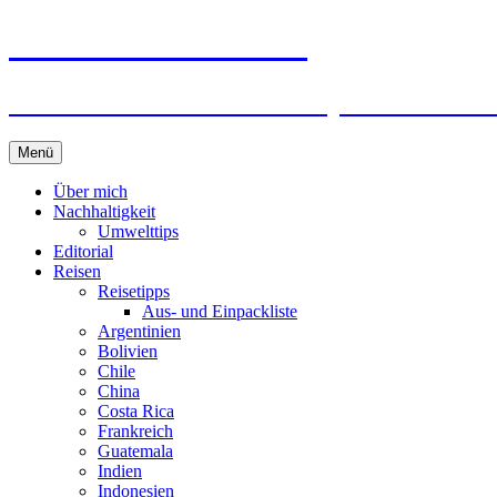
horizonteentdecken
Geschichten und Geheim-Tips über Nachhal
Springe
Menü
zum
Inhalt
Über mich
Nachhaltigkeit
Umwelttips
Editorial
Reisen
Reisetipps
Aus- und Einpackliste
Argentinien
Bolivien
Chile
China
Costa Rica
Frankreich
Guatemala
Indien
Indonesien