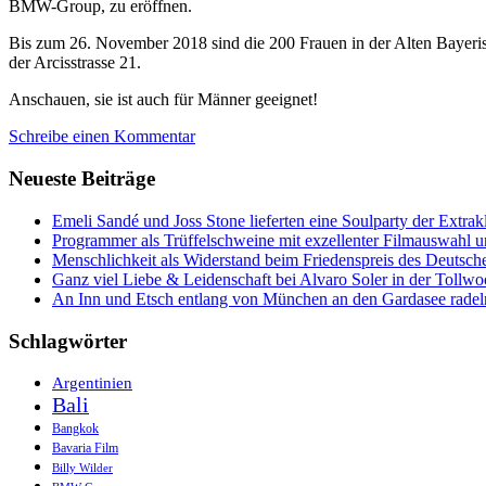
BMW-Group, zu eröffnen.
Bis zum 26. November 2018 sind die 200 Frauen in der Alten Bayerisc
der Arcisstrasse 21.
Anschauen, sie ist auch für Männer geeignet!
Schreibe einen Kommentar
Neueste Beiträge
Emeli Sandé und Joss Stone lieferten eine Soulparty der Extr
Programmer als Trüffelschweine mit exzellenter Filmauswahl
Menschlichkeit als Widerstand beim Friedenspreis des Deutsch
Ganz viel Liebe & Leidenschaft bei Alvaro Soler in der Tollw
An Inn und Etsch entlang von München an den Gardasee radel
Schlagwörter
Argentinien
Bali
Bangkok
Bavaria Film
Billy Wilder