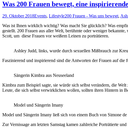
Was 200 Frauen bewegt, eine inspirierende
29. Oktober 2018
Events
,
Lifestyle
200 Frauen - Was uns bewegt
,
Ash
Was ist Ihnen wirklich wichtig? Was macht Sie glücklich? Was empfin
gestellt. 200 Frauen aus aller Welt, berühmte oder weniger bekannt
Scott, um diese Frauen vor weißem Leinen zu porträtieren.
Ashley Judd, links, wurde durch sexuellen Mißbrauch zur Kreuz
Faszinierend und inspirierend sind die Antworten der Frauen auf die 
Sängerin Kimbra aus Neuseeland
Kimbra zum Beispiel sagte, sie würde sich selbst verändern, die Welt z
Leute, die sich selbst verwirklichen wollen, sollten ihren Hintern i
Model und Sängerin Imany
Model und Sängerin Imany ließ sich von einem Buch von Simone de Bea
Zur Vernissage am letzten Samstag kamen zahlreiche Porträtierte und