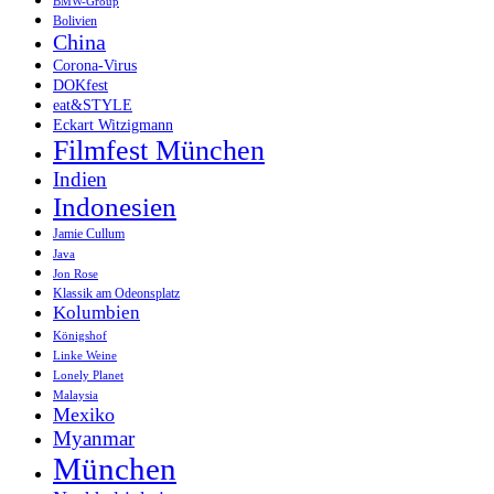
BMW-Group
Bolivien
China
Corona-Virus
DOKfest
eat&STYLE
Eckart Witzigmann
Filmfest München
Indien
Indonesien
Jamie Cullum
Java
Jon Rose
Klassik am Odeonsplatz
Kolumbien
Königshof
Linke Weine
Lonely Planet
Malaysia
Mexiko
Myanmar
München