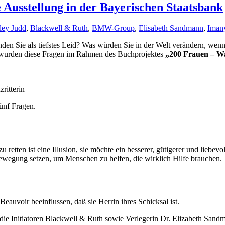
 Ausstellung in der Bayerischen Staatsbank
ley Judd
,
Blackwell & Ruth
,
BMW-Group
,
Elisabeth Sandmann
,
Iman
den Sie als tiefstes Leid? Was würden Sie in der Welt verändern, wen
e, wurden diese Fragen im Rahmen des Buchprojektes
„200 Frauen – W
ritterin
fünf Fragen.
u retten ist eine Illusion, sie möchte ein besserer, gütigerer und lieb
n Bewegung setzen, um Menschen zu helfen, die wirklich Hilfe brauchen.
uvoir beeinflussen, daß sie Herrin ihres Schicksal ist.
 die Initiatoren Blackwell & Ruth sowie Verlegerin Dr. Elizabeth Sandm