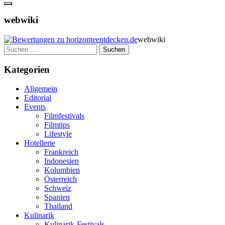
webwiki
webwiki
Suchen
nach:
Kategorien
Allgemein
Editorial
Events
Filmfestivals
Filmtips
Lifestyle
Hotellerie
Frankreich
Indonesien
Kolumbien
Österreich
Schweiz
Spanien
Thailand
Kulinarik
Kulinarik-Festivals