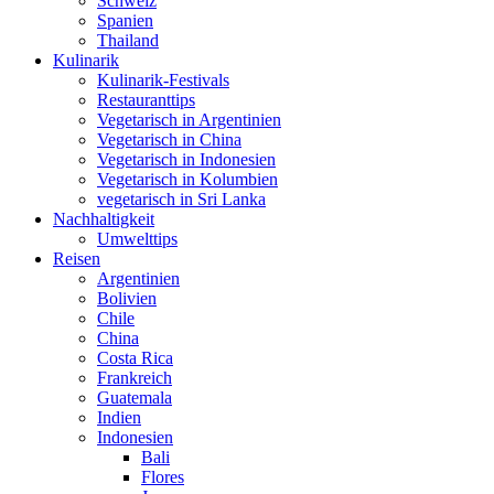
Schweiz
Spanien
Thailand
Kulinarik
Kulinarik-Festivals
Restauranttips
Vegetarisch in Argentinien
Vegetarisch in China
Vegetarisch in Indonesien
Vegetarisch in Kolumbien
vegetarisch in Sri Lanka
Nachhaltigkeit
Umwelttips
Reisen
Argentinien
Bolivien
Chile
China
Costa Rica
Frankreich
Guatemala
Indien
Indonesien
Bali
Flores