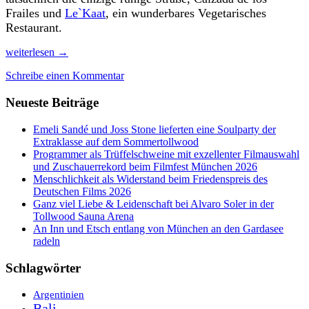
Frailes und
Le`Kaat
, ein wunderbares Vegetarisches
Restaurant.
Weltkulturerbe
weiterlesen
→
Chichen
Schreibe einen Kommentar
Itza
im
Neueste Beiträge
Grünen,
Autoverkehr
ohne
Emeli Sandé und Joss Stone lieferten eine Soulparty der
Ende
Extraklasse auf dem Sommertollwood
Programmer als Trüffelschweine mit exzellenter Filmauswahl
und Zuschauerrekord beim Filmfest München 2026
Menschlichkeit als Widerstand beim Friedenspreis des
Deutschen Films 2026
Ganz viel Liebe & Leidenschaft bei Alvaro Soler in der
Tollwood Sauna Arena
An Inn und Etsch entlang von München an den Gardasee
radeln
Schlagwörter
Argentinien
Bali