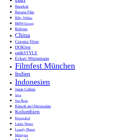
Bangkok
Bavaria Film
Billy Wilder
BMW-Group
Bolivien
China
Corona-Virus
DOKfest
eat&STYLE
Eckart Witzigmann
Filmfest München
Indien
Indonesien
Jamie Cullum
Java
Jon Rose
Klassik am Odeonsplatz
Kolumbien
Königshof
Linke Weine
Lonely Planet
Malaysia