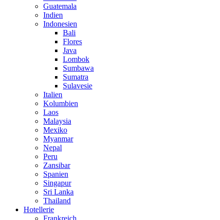
Guatemala
Indien
Indonesien
Bali
Flores
Java
Lombok
Sumbawa
Sumatra
Sulavesie
Italien
Kolumbien
Laos
Malaysia
Mexiko
Myanmar
Nepal
Peru
Zansibar
Spanien
Singapur
Sri Lanka
Thailand
Hotellerie
Frankreich