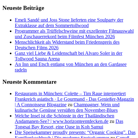
Neueste Beiträge
Emeli Sandé und Joss Stone lieferten eine Soulparty der
Extraklasse auf dem Sommertollwood
Programmer als Trüffelschweine mit exzellenter Filmauswahl
und Zuschauerrekord beim Filmfest München 2026
Menschlichkeit als Widerstand beim Friedenspreis des
Deutschen Films 2026
Ganz viel Liebe & Leidenschaft bei Alvaro Soler in der
Tollwood Sauna Arena
An Inn und Etsch entlang von München an den Gardasee
radeln
Neueste Kommentare
Restaurants in München: Colette – Tim Raue interpretiert
Frankreich asiatisch · Le Gourmand - Das Genießer-Magazin
| A Connoisseur Blogazine
zu
Champagner, Wein und
kulinarische Genüsse versüßen den November-Blues
Welche Insel ist die Schönste in der Thailändischen
Andamanen-See? | www.horizonteentdecken.de
zu
Das
Tongsai Bay Resort, eine Oase in Koh Samui
Die Speisekammer proudly presents: “Organic Cooking”. Das
Familienkochbuch | Die moderne Speisekammer
zu
Genuß,