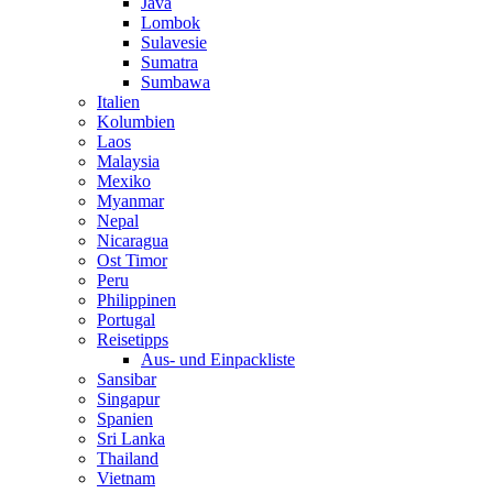
Java
Lombok
Sulavesie
Sumatra
Sumbawa
Italien
Kolumbien
Laos
Malaysia
Mexiko
Myanmar
Nepal
Nicaragua
Ost Timor
Peru
Philippinen
Portugal
Reisetipps
Aus- und Einpackliste
Sansibar
Singapur
Spanien
Sri Lanka
Thailand
Vietnam