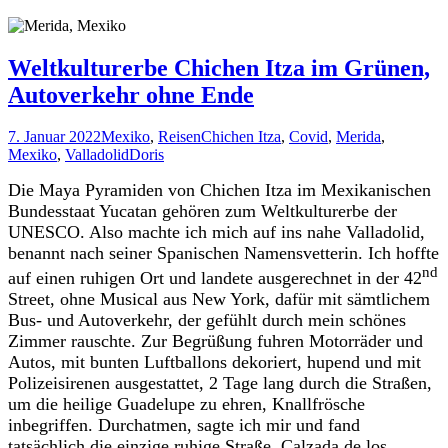
Weltkulturerbe Chichen Itza im Grünen,
Autoverkehr ohne Ende
7. Januar 2022
Mexiko
,
Reisen
Chichen Itza
,
Covid
,
Merida
,
Mexiko
,
Valladolid
Doris
Die Maya Pyramiden von Chichen Itza im Mexikanischen
Bundesstaat Yucatan gehören zum Weltkulturerbe der
UNESCO. Also machte ich mich auf ins nahe Valladolid,
benannt nach seiner Spanischen Namensvetterin. Ich hoffte
nd
auf einen ruhigen Ort und landete ausgerechnet in der 42
Street, ohne Musical aus New York, dafür mit sämtlichem
Bus- und Autoverkehr, der gefühlt durch mein schönes
Zimmer rauschte. Zur Begrüßung fuhren Motorräder und
Autos, mit bunten Luftballons dekoriert, hupend und mit
Polizeisirenen ausgestattet, 2 Tage lang durch die Straßen,
um die heilige Guadelupe zu ehren, Knallfrösche
inbegriffen. Durchatmen, sagte ich mir und fand
tatsächlich die einzige ruhige Straße, Calzada de los