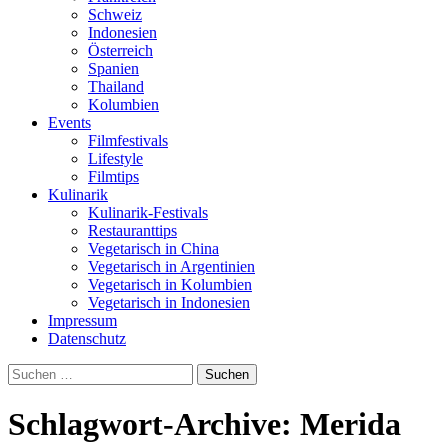
Schweiz
Indonesien
Österreich
Spanien
Thailand
Kolumbien
Events
Filmfestivals
Lifestyle
Filmtips
Kulinarik
Kulinarik-Festivals
Restauranttips
Vegetarisch in China
Vegetarisch in Argentinien
Vegetarisch in Kolumbien
Vegetarisch in Indonesien
Impressum
Datenschutz
Suchen
nach:
Schlagwort-Archive: Merida