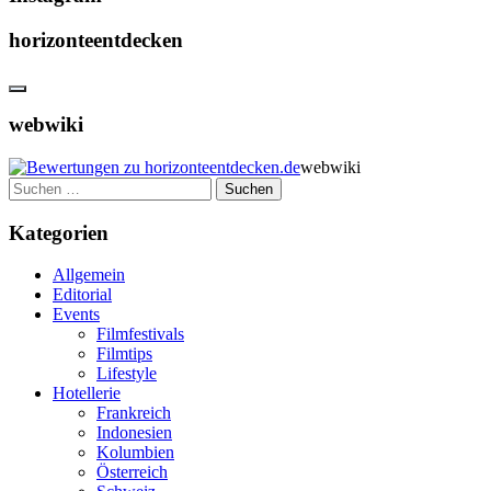
horizonteentdecken
webwiki
webwiki
Suchen
nach:
Kategorien
Allgemein
Editorial
Events
Filmfestivals
Filmtips
Lifestyle
Hotellerie
Frankreich
Indonesien
Kolumbien
Österreich