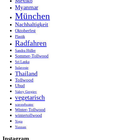
Mexiko
Myanmar
München
Nachhaltigkeit
Oktoberfest
Plastik
Radfahren
Sandra Hüller
Sommer-Tollwood
Sri Lanka
Sulavesie
Thailand
Tollwood
Ubud
Valery Gergiev
vegetarisch
waves4water
Winter-Tollwood
wintertollwood
Yoga
Yunnan
Instagram