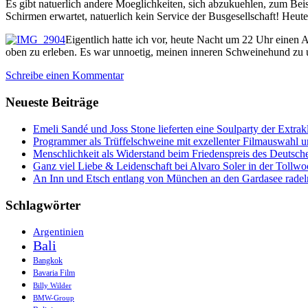
Es gibt natuerlich andere Moeglichkeiten, sich abzukuehlen, zum Bei
Schirmen erwartet, natuerlich kein Service der Busgesellschaft! Heut
Eigentlich hatte ich vor, heute Nacht um 22 Uhr eine
oben zu erleben. Es war unnoetig, meinen inneren Schweinehund zu u
Schreibe einen Kommentar
Neueste Beiträge
Emeli Sandé und Joss Stone lieferten eine Soulparty der Extr
Programmer als Trüffelschweine mit exzellenter Filmauswahl
Menschlichkeit als Widerstand beim Friedenspreis des Deutsch
Ganz viel Liebe & Leidenschaft bei Alvaro Soler in der Tollw
An Inn und Etsch entlang von München an den Gardasee radel
Schlagwörter
Argentinien
Bali
Bangkok
Bavaria Film
Billy Wilder
BMW-Group