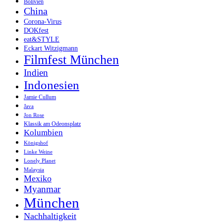
Bolivien
China
Corona-Virus
DOKfest
eat&STYLE
Eckart Witzigmann
Filmfest München
Indien
Indonesien
Jamie Cullum
Java
Jon Rose
Klassik am Odeonsplatz
Kolumbien
Königshof
Linke Weine
Lonely Planet
Malaysia
Mexiko
Myanmar
München
Nachhaltigkeit