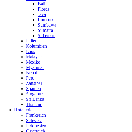
Bali
Flores
Java
Lombok
Sumbawa
Sumatra
Sulavesie
Italien
Kolumbien
Laos
Malaysia
Mexiko
Myanmar
Nepal
Peru
Zansibar
Spanien
Singapur
Sri Lanka
Thailand
Hotellerie
Frankreich
Schweiz
Indonesien
Österreich