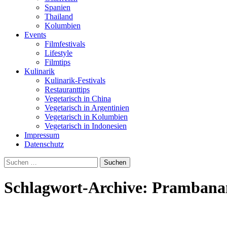
Spanien
Thailand
Kolumbien
Events
Filmfestivals
Lifestyle
Filmtips
Kulinarik
Kulinarik-Festivals
Restauranttips
Vegetarisch in China
Vegetarisch in Argentinien
Vegetarisch in Kolumbien
Vegetarisch in Indonesien
Impressum
Datenschutz
Suchen
nach:
Schlagwort-Archive: Prambana