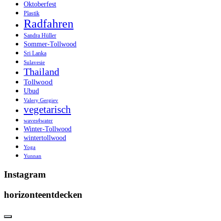
Oktoberfest
Plastik
Radfahren
Sandra Hüller
Sommer-Tollwood
Sri Lanka
Sulavesie
Thailand
Tollwood
Ubud
Valery Gergiev
vegetarisch
waves4water
Winter-Tollwood
wintertollwood
Yoga
Yunnan
Instagram
horizonteentdecken