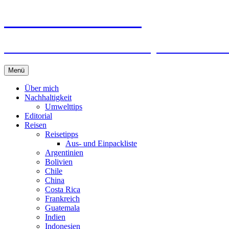
horizonteentdecken
Geschichten und Geheim-Tips über Nachhal
Springe
Menü
zum
Inhalt
Über mich
Nachhaltigkeit
Umwelttips
Editorial
Reisen
Reisetipps
Aus- und Einpackliste
Argentinien
Bolivien
Chile
China
Costa Rica
Frankreich
Guatemala
Indien
Indonesien