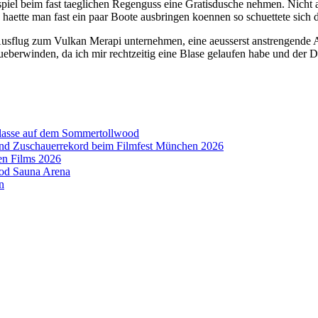
spiel beim fast taeglichen Regenguss eine Gratisdusche nehmen. Nicht 
e haette man fast ein paar Boote ausbringen koennen so schuettete sich
n Ausflug zum Vulkan Merapi unternehmen, eine aeusserst anstrengend
eberwinden, da ich mir rechtzeitig eine Blase gelaufen habe und der 
aklasse auf dem Sommertollwood
 und Zuschauerrekord beim Filmfest München 2026
en Films 2026
ood Sauna Arena
n