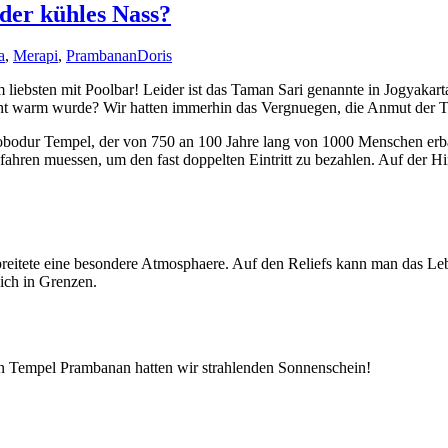
oder kühles Nass?
a
,
Merapi
,
Prambanan
Doris
 liebsten mit Poolbar! Leider ist das Taman Sari genannte in Jogyakart
ht warm wurde? Wir hatten immerhin das Vergnuegen, die Anmut der 
odur Tempel, der von 750 an 100 Jahre lang von 1000 Menschen erbaut
ren muessen, um den fast doppelten Eintritt zu bezahlen. Auf der Hinf
eitete eine besondere Atmosphaere. Auf den Reliefs kann man das Lebe
sich in Grenzen.
en Tempel Prambanan hatten wir strahlenden Sonnenschein!