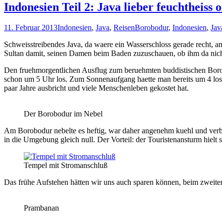
Indonesien Teil 2: Java lieber feuchtheiss 
11. Februar 2013
Indonesien
,
Java
,
Reisen
Borobodur
,
Indonesien
,
Jav
Schweisstreibendes Java, da waere ein Wasserschloss gerade recht, am
Sultan damit, seinen Damen beim Baden zuzuschauen, ob ihm da nic
Den fruehmorgentlichen Ausflug zum beruehmten buddistischen Borob
schon um 5 Uhr los. Zum Sonnenaufgang haette man bereits um 4 losfah
paar Jahre ausbricht und viele Menschenleben gekostet hat.
Der Borobodur im Nebel
Am Borobodur nebelte es heftig, war daher angenehm kuehl und verbr
in die Umgebung gleich null. Der Vorteil: der Touristenansturm hielt 
Tempel mit Stromanschluß
Das frühe Aufstehen hätten wir uns auch sparen können, beim zweit
Prambanan