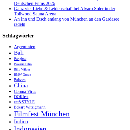
Deutschen Films 2026
Ganz viel Liebe & Leidenschaft bei Alvaro Soler in der
Tollwood Sauna Arena
An Inn und Etsch entlang von München an den Gardasee
radeln
Schlagwörter
Argentinien
Bali
Bangkok
Bavaria Film
Billy Wilder
BMW-Group
Bolivien
China
Corona-Virus
DOKfest
eat&STYLE
Eckart Witzigmann
Filmfest München
Indien
Indonesien