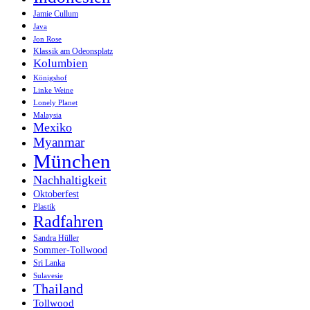
Jamie Cullum
Java
Jon Rose
Klassik am Odeonsplatz
Kolumbien
Königshof
Linke Weine
Lonely Planet
Malaysia
Mexiko
Myanmar
München
Nachhaltigkeit
Oktoberfest
Plastik
Radfahren
Sandra Hüller
Sommer-Tollwood
Sri Lanka
Sulavesie
Thailand
Tollwood