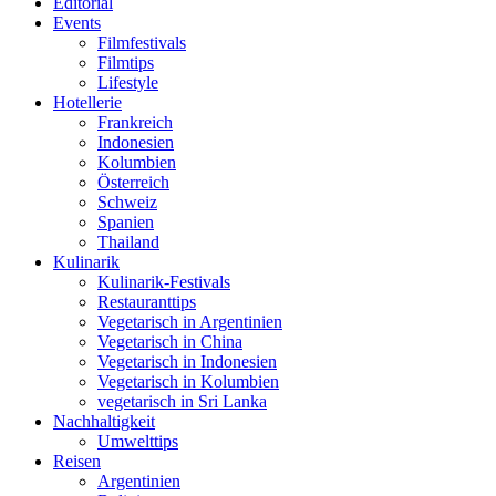
Editorial
Events
Filmfestivals
Filmtips
Lifestyle
Hotellerie
Frankreich
Indonesien
Kolumbien
Österreich
Schweiz
Spanien
Thailand
Kulinarik
Kulinarik-Festivals
Restauranttips
Vegetarisch in Argentinien
Vegetarisch in China
Vegetarisch in Indonesien
Vegetarisch in Kolumbien
vegetarisch in Sri Lanka
Nachhaltigkeit
Umwelttips
Reisen
Argentinien