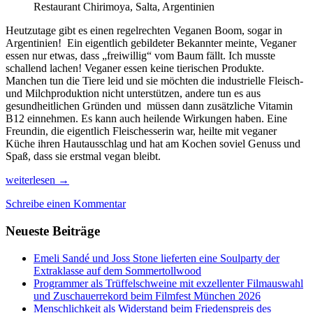
Restaurant Chirimoya, Salta, Argentinien
Heutzutage gibt es einen regelrechten Veganen Boom, sogar in
Argentinien! Ein eigentlich gebildeter Bekannter meinte, Veganer
essen nur etwas, dass „freiwillig“ vom Baum fällt. Ich musste
schallend lachen! Veganer essen keine tierischen Produkte.
Manchen tun die Tiere leid und sie möchten die industrielle Fleisch-
und Milchproduktion nicht unterstützen, andere tun es aus
gesundheitlichen Gründen und müssen dann zusätzliche Vitamin
B12 einnehmen. Es kann auch heilende Wirkungen haben. Eine
Freundin, die eigentlich Fleischesserin war, heilte mit veganer
Küche ihren Hautausschlag und hat am Kochen soviel Genuss und
Spaß, dass sie erstmal vegan bleibt.
Die
weiterlesen
→
Angst
Schreibe einen Kommentar
der
Fleischesser
Neueste Beiträge
vor
dem
Veganer
Emeli Sandé und Joss Stone lieferten eine Soulparty der
Extraklasse auf dem Sommertollwood
Programmer als Trüffelschweine mit exzellenter Filmauswahl
und Zuschauerrekord beim Filmfest München 2026
Menschlichkeit als Widerstand beim Friedenspreis des