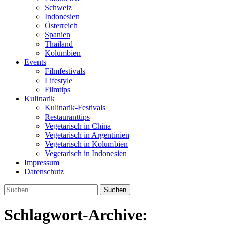
Schweiz
Indonesien
Österreich
Spanien
Thailand
Kolumbien
Events
Filmfestivals
Lifestyle
Filmtips
Kulinarik
Kulinarik-Festivals
Restauranttips
Vegetarisch in China
Vegetarisch in Argentinien
Vegetarisch in Kolumbien
Vegetarisch in Indonesien
Impressum
Datenschutz
Suchen
nach:
Schlagwort-Archive: