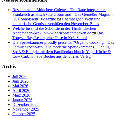
Restaurants in München: Colette – Tim Raue interpretiert
Frankreich asiatisch · Le Gourmand - Das Genießer-Magazin
| A Connoisseur Blogazine
zu
Champagner, Wein und
kulinarische Genüsse versüßen den November-Blues
Welche Insel ist die Schönste in der Thailändischen
Andamanen-See? | www.horizonteentdecken.de
zu
Das
Tongsai Bay Resort, eine Oase in Koh Samui
Die Speisekammer proudly presents: “Organic Cooking”. Das
Familienkochbuch | Die moderne Speisekammer
zu
Genuß,
Spaß & Energie mit dem Familienkochbuch, Yoga-Küche &
Low Carb, 3 neue Bücher aus dem Trias-Verlag
Archiv
Juli 2026
Juni 2026
Mai 2026
April 2026
März 2026
Januar 2026
Dezember 2025
November 2025
Oktober 2025