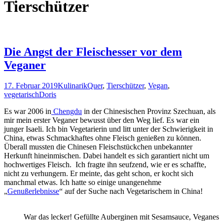
Tierschützer
Die Angst der Fleischesser vor dem
Veganer
17. Februar 2019
Kulinarik
Quer
,
Tierschützer
,
Vegan
,
vegetarisch
Doris
Es war 2006 in
Chengdu
in der Chinesischen Provinz Szechuan, als
mir mein erster Veganer bewusst über den Weg lief. Es war ein
junger Isaeli. Ich bin Vegetarierin und litt unter der Schwierigkeit in
China, etwas Schmackhaftes ohne Fleisch genießen zu können.
Überall mussten die Chinesen Fleischstückchen unbekannter
Herkunft hineinmischen. Dabei handelt es sich garantiert nicht um
hochwertiges Fleisch. Ich fragte ihn seufzend, wie er es schaffte,
nicht zu verhungern. Er meinte, das geht schon, er kocht sich
manchmal etwas. Ich hatte so einige unangenehme
„
Genußerlebnisse
“ auf der Suche nach Vegetarischem in China!
War das lecker! Gefüllte Auberginen mit Sesamsauce, Veganes