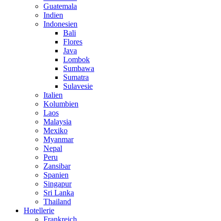
Guatemala
Indien
Indonesien
Bali
Flores
Java
Lombok
Sumbawa
Sumatra
Sulavesie
Italien
Kolumbien
Laos
Malaysia
Mexiko
Myanmar
Nepal
Peru
Zansibar
Spanien
Singapur
Sri Lanka
Thailand
Hotellerie
Frankreich