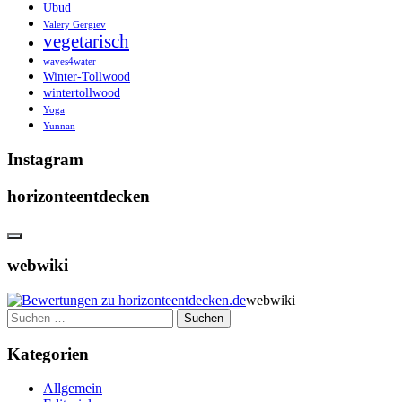
Ubud
Valery Gergiev
vegetarisch
waves4water
Winter-Tollwood
wintertollwood
Yoga
Yunnan
Instagram
horizonteentdecken
webwiki
webwiki
Suchen
nach:
Kategorien
Allgemein