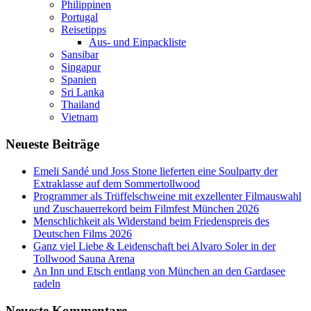
Philippinen
Portugal
Reisetipps
Aus- und Einpackliste
Sansibar
Singapur
Spanien
Sri Lanka
Thailand
Vietnam
Neueste Beiträge
Emeli Sandé und Joss Stone lieferten eine Soulparty der
Extraklasse auf dem Sommertollwood
Programmer als Trüffelschweine mit exzellenter Filmauswahl
und Zuschauerrekord beim Filmfest München 2026
Menschlichkeit als Widerstand beim Friedenspreis des
Deutschen Films 2026
Ganz viel Liebe & Leidenschaft bei Alvaro Soler in der
Tollwood Sauna Arena
An Inn und Etsch entlang von München an den Gardasee
radeln
Neueste Kommentare