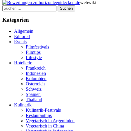
webwiki
Suchen
nach:
Kategorien
Allgemein
Editorial
Events
Filmfestivals
Filmtips
Lifestyle
Hotellerie
Frankreich
Indonesien
Kolumbien
Österreich
Schweiz
Spanien
Thailand
Kulinarik
Kulinarik-Festivals
Restauranttips
Vegetarisch in Argentinien
Vegetarisch in China