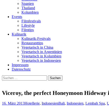
Spanien
Thailand
Kolumbien
Events
Filmfestivals
Lifestyle
Filmtips
Kulinarik
Kulinarik-Festivals
Restauranttips
Vegetarisch in China
Vegetarisch in Argentinien
Vegetarisch in Kolumbien
Vegetarisch in Indonesien
Impressum
Datenschutz
Suchen
nach:
Viceroy, the perfect Honeymoon Hideway i
16. März 2013
Hotellerie
,
Indonesien
Bali
,
Indonesien
,
Lembah Spa
,
U