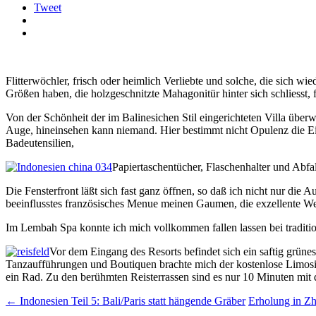
Tweet
Flitterwöchler, frisch oder heimlich Verliebte und solche, die sich wi
Größen haben, die holzgeschnitzte Mahagonitür hinter sich schliesst, 
Von der Schönheit der im Balinesichen Stil eingerichteten Villa überw
Auge, hineinsehen kann niemand. Hier bestimmt nicht Opulenz die Ein
Badeutensilien,
Papiertaschentücher, Flaschenhalter und Ab
Die Fensterfront läßt sich fast ganz öffnen, so daß ich nicht nur die
beeinflusstes französisches Menue meinen Gaumen, die exzellente W
Im Lembah Spa konnte ich mich vollkommen fallen lassen bei traditi
Vor dem Eingang des Resorts befindet sich ein saftig grün
Tanzaufführungen und Boutiquen brachte mich der kostenlose Limosine
ein Rad. Zu den berühmten Reisterrassen sind es nur 10 Minuten mit 
Beitrags-
←
Indonesien Teil 5: Bali/Paris statt hängende Gräber
Erholung in Zh