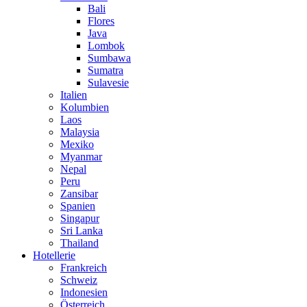
Bali
Flores
Java
Lombok
Sumbawa
Sumatra
Sulavesie
Italien
Kolumbien
Laos
Malaysia
Mexiko
Myanmar
Nepal
Peru
Zansibar
Spanien
Singapur
Sri Lanka
Thailand
Hotellerie
Frankreich
Schweiz
Indonesien
Österreich