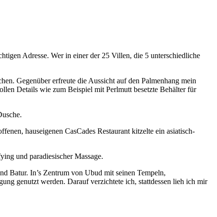
ichtigen Adresse. Wer in einer der 25 Villen, die 5 unterschiedliche
rischen. Gegenüber erfreute die Aussicht auf den Palmenhang mein
len Details wie zum Beispiel mit Perlmutt besetzte Behälter für
Dusche.
offenen, hauseigenen CasCades Restaurant kitzelte ein asiatisch-
fying und paradiesischer Massage.
 und Batur. In’s Zentrum von Ubud mit seinen Tempeln,
g genutzt werden. Darauf verzichtete ich, stattdessen lieh ich mir