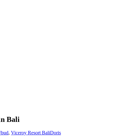
n Bali
bud
,
Viceroy Resort Bali
Doris