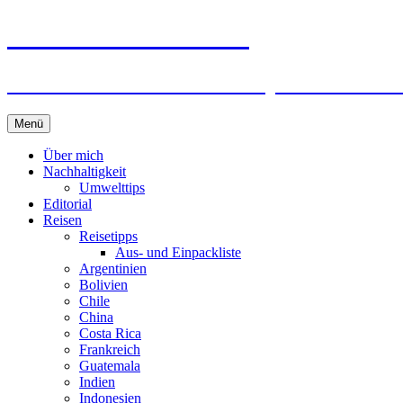
horizonteentdecken
Geschichten und Geheim-Tips über Nachhal
Springe
Menü
zum
Inhalt
Über mich
Nachhaltigkeit
Umwelttips
Editorial
Reisen
Reisetipps
Aus- und Einpackliste
Argentinien
Bolivien
Chile
China
Costa Rica
Frankreich
Guatemala
Indien
Indonesien