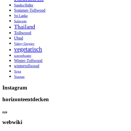
Sandra Hüller
Sommer-Tollwood
Sri Lanka
Sulavesie
Thailand
Tollwood
Ubud
Valery Gergiev
vegetarisch
waves4water
Winter-Tollwood
wintertollwood
Yoga
Yunnan
Instagram
horizonteentdecken
webwiki