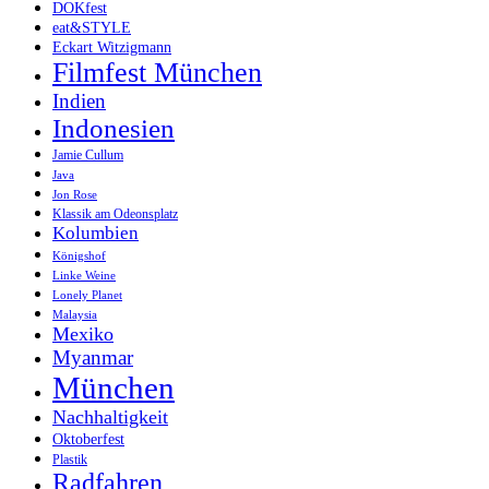
DOKfest
eat&STYLE
Eckart Witzigmann
Filmfest München
Indien
Indonesien
Jamie Cullum
Java
Jon Rose
Klassik am Odeonsplatz
Kolumbien
Königshof
Linke Weine
Lonely Planet
Malaysia
Mexiko
Myanmar
München
Nachhaltigkeit
Oktoberfest
Plastik
Radfahren