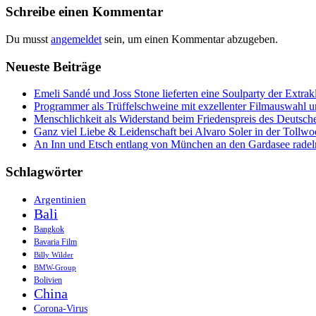
Navigation
Schreibe einen Kommentar
Du musst
angemeldet
sein, um einen Kommentar abzugeben.
Neueste Beiträge
Emeli Sandé und Joss Stone lieferten eine Soulparty der Extr
Programmer als Trüffelschweine mit exzellenter Filmauswahl
Menschlichkeit als Widerstand beim Friedenspreis des Deutsch
Ganz viel Liebe & Leidenschaft bei Alvaro Soler in der Tollw
An Inn und Etsch entlang von München an den Gardasee radel
Schlagwörter
Argentinien
Bali
Bangkok
Bavaria Film
Billy Wilder
BMW-Group
Bolivien
China
Corona-Virus