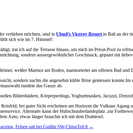
eder verlieben möchten, sind in
Ubud’s Viceroy Resort
in Bali an der r
fühlt sich wie im 7. Himmel!
ältigt, trat ich auf die Terrasse hinaus, um mich im Privat-Pool zu erf
richtung, sondern aussergewöhnlicher Geschmack, gepaart mit liebevol
falleimer, weißer Marmor am Boden, marmorierter am offenen Bad und 
 Aussicht, sondern nachts die angenehm kühle Brise geniessen konnte.Im 
einauswahl rundete das Ganze ab.
onellen Blütenbädern, Körperpeelings, Yoghurtmasken, Jacuzzi, Detoxi
es Reisfeld, bei guter Sicht erscheinen am Horizont die Vulkane Agung
nservice. Alternativ kann der Hubschrauberlandeplatz .zur Fortbewegun
dem Auto, etwas länger brauchte ich mit dem Drahtesel.
aoxing, Felsen satt bei Guillin SW-ChinaTeil 8
→