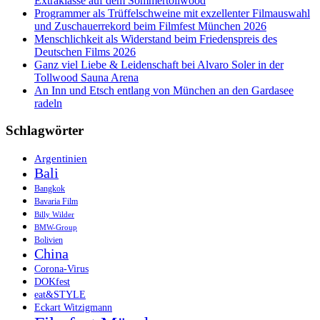
Extraklasse auf dem Sommertollwood
Programmer als Trüffelschweine mit exzellenter Filmauswahl
und Zuschauerrekord beim Filmfest München 2026
Menschlichkeit als Widerstand beim Friedenspreis des
Deutschen Films 2026
Ganz viel Liebe & Leidenschaft bei Alvaro Soler in der
Tollwood Sauna Arena
An Inn und Etsch entlang von München an den Gardasee
radeln
Schlagwörter
Argentinien
Bali
Bangkok
Bavaria Film
Billy Wilder
BMW-Group
Bolivien
China
Corona-Virus
DOKfest
eat&STYLE
Eckart Witzigmann