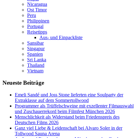
Nicaragua
Ost Timor
Peru
Philippinen
Portugal
Reisetipps
Aus- und Einpackliste
Sansibar
Singapur
Spanien
Sri Lanka
Thailand
Vietnam
Neueste Beiträge
Emeli Sandé und Joss Stone lieferten eine Soulparty der
Extraklasse auf dem Sommertollwood
Programmer als Trüffelschweine mit exzellenter Filmauswahl
und Zuschauerrekord beim Filmfest München 2026
Menschlichkeit als Widerstand beim Friedenspreis des
Deutschen Films 2026
Ganz viel Liebe & Leidenschaft bei Alvaro Soler in der
Tollwood Sauna Arena