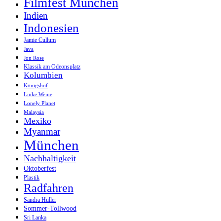
Filmfest München
Indien
Indonesien
Jamie Cullum
Java
Jon Rose
Klassik am Odeonsplatz
Kolumbien
Königshof
Linke Weine
Lonely Planet
Malaysia
Mexiko
Myanmar
München
Nachhaltigkeit
Oktoberfest
Plastik
Radfahren
Sandra Hüller
Sommer-Tollwood
Sri Lanka