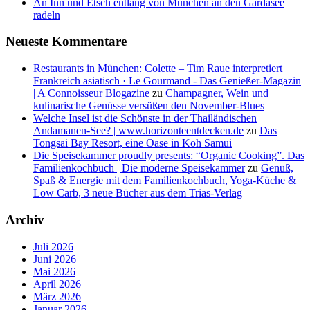
An Inn und Etsch entlang von München an den Gardasee
radeln
Neueste Kommentare
Restaurants in München: Colette – Tim Raue interpretiert
Frankreich asiatisch · Le Gourmand - Das Genießer-Magazin
| A Connoisseur Blogazine
zu
Champagner, Wein und
kulinarische Genüsse versüßen den November-Blues
Welche Insel ist die Schönste in der Thailändischen
Andamanen-See? | www.horizonteentdecken.de
zu
Das
Tongsai Bay Resort, eine Oase in Koh Samui
Die Speisekammer proudly presents: “Organic Cooking”. Das
Familienkochbuch | Die moderne Speisekammer
zu
Genuß,
Spaß & Energie mit dem Familienkochbuch, Yoga-Küche &
Low Carb, 3 neue Bücher aus dem Trias-Verlag
Archiv
Juli 2026
Juni 2026
Mai 2026
April 2026
März 2026
Januar 2026