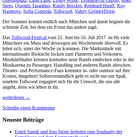
Odeonsplatz
,
Lang Lang
,
Lenny White
,
Leonardo di Caprio
,
Mike
Stern
,
Quentin Tarantino
,
Randy Brecker
,
Reinhard Hauff
,
Roy
Hargrove
,
Sofia Coppola
,
Tollwood
,
Valery Gergiev
Doris
Der Sommer kommt endlich nach München und damit beginnt die
schönste Zeit, bei dem ein Event das andere jagd.
Das
Tollwood-Festival
vom 21. Juni bis 16. Juli 2017 ist für viele
Münchner ein Muss und deswegen am Wochenende übervoll. Es
lohnt sich, unter der Woche zu kommen. Die Marktstände mit
internationaler Bioküche locken zum Flanieren und Verkosten,
Musikliebhaber können kostenlos neue Bands entdecken oder in der
Musikarena zu Passenger, Haindling und anderen Bands abrocken.
Theater- und Performance-Fans kommen in- oder outdoor auf ihre
Kosten, hingehen! Selbstverständlich geht es nicht nur um Spaß,
sondern Tollwood engagiert sich für die Umwelt, die uns alle
angeht, denn wir leben in ihr.
Die
weiterlesen
→
schönsten
Schreibe einen Kommentar
Sommer-
Highlights
Neueste Beiträge
in
München
2017
Emeli Sandé und Joss Stone lieferten eine Soulparty der