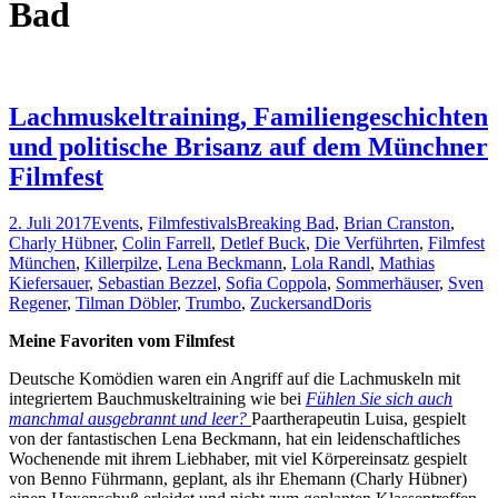
Bad
Lachmuskeltraining, Familiengeschichten
und politische Brisanz auf dem Münchner
Filmfest
2. Juli 2017
Events
,
Filmfestivals
Breaking Bad
,
Brian Cranston
,
Charly Hübner
,
Colin Farrell
,
Detlef Buck
,
Die Verführten
,
Filmfest
München
,
Killerpilze
,
Lena Beckmann
,
Lola Randl
,
Mathias
Kiefersauer
,
Sebastian Bezzel
,
Sofia Coppola
,
Sommerhäuser
,
Sven
Regener
,
Tilman Döbler
,
Trumbo
,
Zuckersand
Doris
Meine Favoriten vom Filmfest
Deutsche Komödien waren ein Angriff auf die Lachmuskeln mit
integriertem Bauchmuskeltraining wie bei
Fühlen Sie sich auch
manchmal ausgebrannt und leer?
Paartherapeutin Luisa, gespielt
von der fantastischen Lena Beckmann, hat ein leidenschaftliches
Wochenende mit ihrem Liebhaber, mit viel Körpereinsatz gespielt
von Benno Führmann, geplant, als ihr Ehemann (Charly Hübner)