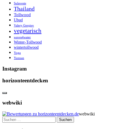
Sulavesie
Thailand
Tollwood
Ubud
Valery Gergiev
vegetarisch
waves4water
Winter-Tollwood
wintertollwood
Yoga
Yunnan
Instagram
horizonteentdecken
webwiki
webwiki
Suchen
nach: