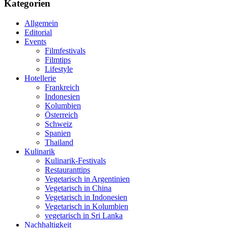
Kategorien
Allgemein
Editorial
Events
Filmfestivals
Filmtips
Lifestyle
Hotellerie
Frankreich
Indonesien
Kolumbien
Österreich
Schweiz
Spanien
Thailand
Kulinarik
Kulinarik-Festivals
Restauranttips
Vegetarisch in Argentinien
Vegetarisch in China
Vegetarisch in Indonesien
Vegetarisch in Kolumbien
vegetarisch in Sri Lanka
Nachhaltigkeit