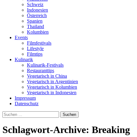
Schweiz
Indonesien
Österreich
Spanien
Thailand
Kolumbien
Events
Filmfestivals
Lifestyle
Filmtips
Kulinarik
Kulinarik-Festivals
Restauranttips
Vegetarisch in China
Vegetarisch in Argentinien
Vegetarisch in Kolumbien
Vegetarisch in Indonesien
Impressum
Datenschutz
Suchen
nach:
Schlagwort-Archive: Breaking