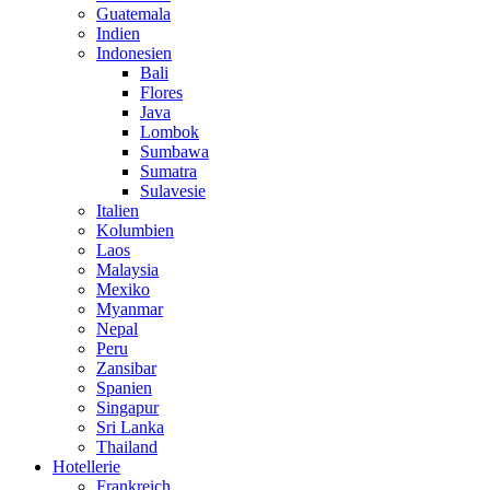
Guatemala
Indien
Indonesien
Bali
Flores
Java
Lombok
Sumbawa
Sumatra
Sulavesie
Italien
Kolumbien
Laos
Malaysia
Mexiko
Myanmar
Nepal
Peru
Zansibar
Spanien
Singapur
Sri Lanka
Thailand
Hotellerie
Frankreich