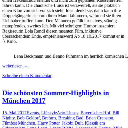
einen Hexenschuß erleidet und nicht zum geplanten Klassentreffen
fahren kann. Die chaotische Luisa ist verzweifelt, als sie plötzlich
einen Klon von sich vor sich sieht. Ideal denkt sie, dann kann ihre
Doppelgängerin sich um ihren Mann kümmern, während sie ihren
Liebhaber treffen kann. Den Männern gefällt ihr naives, ständig
mampfendes, zweites Ich. Mit viel schrägem Humor inszeniert
Regisseurin Lola Randl diesen rasanten Film, inklusive
überaschendem Ende, empfehlenswert! Ab 18.10.2017 kommt er in
´s Kino.
Lena Beckmann und Benno Fühmann im herrlich komischen L
Lachmuskeltraining,
weiterlesen
→
Familiengeschichten
Schreibe einen Kommentar
und
politische
Brisanz
auf
Die schönsten Sommer-Highlights in
dem
München 2017
Münchner
Filmfest
15. Mai 2017
Events
,
Lifestyle
Arto Linsey
,
Bayerischer Hof
,
Bill
Nighty
,
Bob Geldorf
,
Brahms
,
Breaking Bad
,
Brian Cranston
,
Filmfest München
,
Harry Potter
,
Jakobi Dult
,
Klassik am