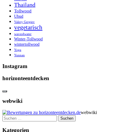
Thailand
Tollwood
Ubud
Valery Gergiev
vegetarisch
waves4water
Winter-Tollwood
wintertollwood
Yoga
Yunnan
Instagram
horizonteentdecken
webwiki
webwiki
Suchen
nach:
Kategorien