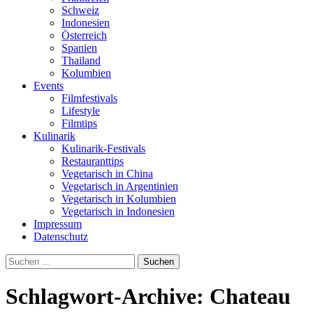
Schweiz
Indonesien
Österreich
Spanien
Thailand
Kolumbien
Events
Filmfestivals
Lifestyle
Filmtips
Kulinarik
Kulinarik-Festivals
Restauranttips
Vegetarisch in China
Vegetarisch in Argentinien
Vegetarisch in Kolumbien
Vegetarisch in Indonesien
Impressum
Datenschutz
Suchen
nach:
Schlagwort-Archive: Chateau