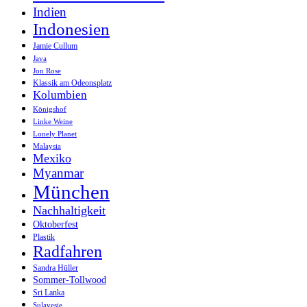
Indien
Indonesien
Jamie Cullum
Java
Jon Rose
Klassik am Odeonsplatz
Kolumbien
Königshof
Linke Weine
Lonely Planet
Malaysia
Mexiko
Myanmar
München
Nachhaltigkeit
Oktoberfest
Plastik
Radfahren
Sandra Hüller
Sommer-Tollwood
Sri Lanka
Sulavesie