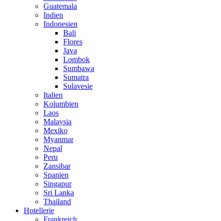
Guatemala
Indien
Indonesien
Bali
Flores
Java
Lombok
Sumbawa
Sumatra
Sulavesie
Italien
Kolumbien
Laos
Malaysia
Mexiko
Myanmar
Nepal
Peru
Zansibar
Spanien
Singapur
Sri Lanka
Thailand
Hotellerie
Frankreich