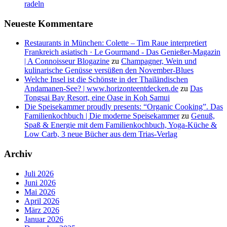
radeln
Neueste Kommentare
Restaurants in München: Colette – Tim Raue interpretiert
Frankreich asiatisch · Le Gourmand - Das Genießer-Magazin
| A Connoisseur Blogazine
zu
Champagner, Wein und
kulinarische Genüsse versüßen den November-Blues
Welche Insel ist die Schönste in der Thailändischen
Andamanen-See? | www.horizonteentdecken.de
zu
Das
Tongsai Bay Resort, eine Oase in Koh Samui
Die Speisekammer proudly presents: “Organic Cooking”. Das
Familienkochbuch | Die moderne Speisekammer
zu
Genuß,
Spaß & Energie mit dem Familienkochbuch, Yoga-Küche &
Low Carb, 3 neue Bücher aus dem Trias-Verlag
Archiv
Juli 2026
Juni 2026
Mai 2026
April 2026
März 2026
Januar 2026