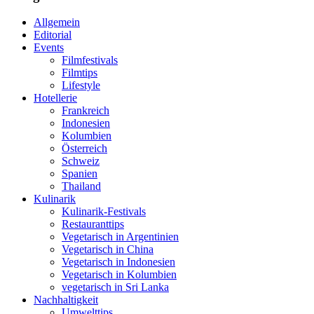
Allgemein
Editorial
Events
Filmfestivals
Filmtips
Lifestyle
Hotellerie
Frankreich
Indonesien
Kolumbien
Österreich
Schweiz
Spanien
Thailand
Kulinarik
Kulinarik-Festivals
Restauranttips
Vegetarisch in Argentinien
Vegetarisch in China
Vegetarisch in Indonesien
Vegetarisch in Kolumbien
vegetarisch in Sri Lanka
Nachhaltigkeit
Umwelttips