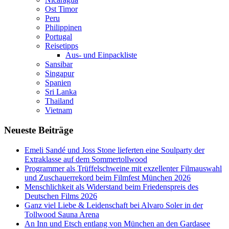
Ost Timor
Peru
Philippinen
Portugal
Reisetipps
Aus- und Einpackliste
Sansibar
Singapur
Spanien
Sri Lanka
Thailand
Vietnam
Neueste Beiträge
Emeli Sandé und Joss Stone lieferten eine Soulparty der
Extraklasse auf dem Sommertollwood
Programmer als Trüffelschweine mit exzellenter Filmauswahl
und Zuschauerrekord beim Filmfest München 2026
Menschlichkeit als Widerstand beim Friedenspreis des
Deutschen Films 2026
Ganz viel Liebe & Leidenschaft bei Alvaro Soler in der
Tollwood Sauna Arena
An Inn und Etsch entlang von München an den Gardasee