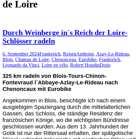
de Loire
Durch Weinberge in´s Reich der Loire-
Schlösser radeln
6. September 2024
Frankreich
,
Reisen
Amboise
,
Azay-Le-Rideau
,
Blois
,
Chateau de Loire
,
Chenonceau
,
Eurobike
,
Frankreich
,
Leonardo da Vinci
,
Loire en vélo
,
Robert Houdin
Doris
325 km radeln von Blois-Tours-Chinon-
Fontevraud l´Abbaye-Azlay-Le-Rideau nach
Chenoncaux mit Eurobike
Angekommen in Blois, besichtigte ich nach einem
ausgiebigen Spaziergang durch die mittelalterlichen
Gassen, das Schloss, die ständige Residenz der
französichen Könige, wo die wichtigsten Bündnisse
geschlossen wurden. Aus dem 13. Jahrhundert der
Gotik ist nur der Rittersaal erhalten, der spätgotische