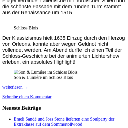
Flügel verbindet italienische mit nordischen Stilen und
die schönste Fassade mit dem runden Turm stammt
aus der Renaissance um 1515.
Schloss Blois
Der Klassizismus hielt 1635 Einzug durch den Herzog
von Orleons, konnte aber wegen Geldnot nicht
vollendet werden. Am Abend durfte ich einen Teil der
Schloss-Geschichte bei der animierten Lichtershow
erleben, ein absolutes Highlight!
Son & Lumière im Schloss Blois
Durch
weiterlesen
→
Weinberge
Schreibe einen Kommentar
in
´s
Neueste Beiträge
Reich
der
Loire-
Emeli Sandé und Joss Stone lieferten eine Soulparty der
Schlösser
Extraklasse auf dem Sommertollwood
radeln