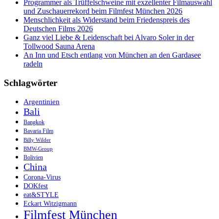
Programmer als Trüffelschweine mit exzellenter Filmauswahl
und Zuschauerrekord beim Filmfest München 2026
Menschlichkeit als Widerstand beim Friedenspreis des
Deutschen Films 2026
Ganz viel Liebe & Leidenschaft bei Alvaro Soler in der
Tollwood Sauna Arena
An Inn und Etsch entlang von München an den Gardasee
radeln
Schlagwörter
Argentinien
Bali
Bangkok
Bavaria Film
Billy Wilder
BMW-Group
Bolivien
China
Corona-Virus
DOKfest
eat&STYLE
Eckart Witzigmann
Filmfest München