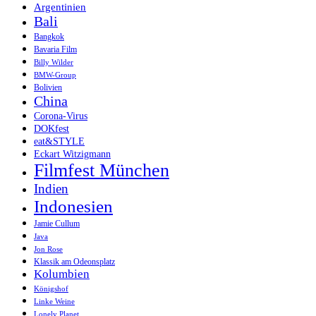
Argentinien
Bali
Bangkok
Bavaria Film
Billy Wilder
BMW-Group
Bolivien
China
Corona-Virus
DOKfest
eat&STYLE
Eckart Witzigmann
Filmfest München
Indien
Indonesien
Jamie Cullum
Java
Jon Rose
Klassik am Odeonsplatz
Kolumbien
Königshof
Linke Weine
Lonely Planet