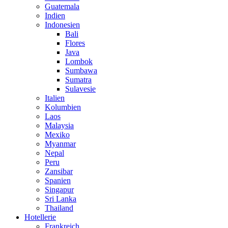
Guatemala
Indien
Indonesien
Bali
Flores
Java
Lombok
Sumbawa
Sumatra
Sulavesie
Italien
Kolumbien
Laos
Malaysia
Mexiko
Myanmar
Nepal
Peru
Zansibar
Spanien
Singapur
Sri Lanka
Thailand
Hotellerie
Frankreich