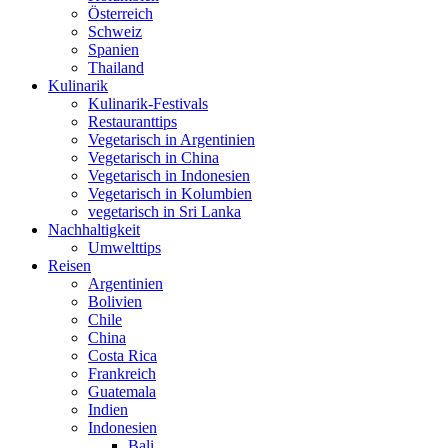
Österreich
Schweiz
Spanien
Thailand
Kulinarik
Kulinarik-Festivals
Restauranttips
Vegetarisch in Argentinien
Vegetarisch in China
Vegetarisch in Indonesien
Vegetarisch in Kolumbien
vegetarisch in Sri Lanka
Nachhaltigkeit
Umwelttips
Reisen
Argentinien
Bolivien
Chile
China
Costa Rica
Frankreich
Guatemala
Indien
Indonesien
Bali