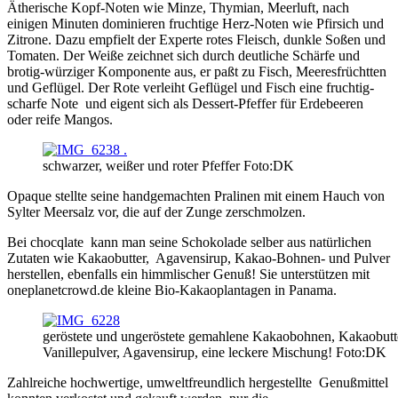
Ätherische Kopf-Noten wie Minze, Thymian, Meerluft, nach
einigen Minuten dominieren fruchtige Herz-Noten wie Pfirsich und
Zitrone. Dazu empfielt der Experte rotes Fleisch, dunkle Soßen und
Tomaten. Der Weiße zeichnet sich durch deutliche Schärfe und
brotig-würziger Komponente aus, er paßt zu Fisch, Meeresfrüchtten
und Geflügel. Der Rote verleiht Geflügel und Fisch eine fruchtig-
scharfe Note und eigent sich als Dessert-Pfeffer für Erdebeeren
oder reife Mangos.
schwarzer, weißer und roter Pfeffer Foto:DK
Opaque stellte seine handgemachten Pralinen mit einem Hauch von
Sylter Meersalz vor, die auf der Zunge zerschmolzen.
Bei chocqlate kann man seine Schokolade selber aus natürlichen
Zutaten wie Kakaobutter, Agavensirup, Kakao-Bohnen- und Pulver
herstellen, ebenfalls ein himmlischer Genuß! Sie unterstützen mit
oneplanetcrowd.de kleine Bio-Kakaoplantagen in Panama.
geröstete und ungeröstete gemahlene Kakaobohnen, Kakaobutt
Vanillepulver, Agavensirup, eine leckere Mischung! Foto:DK
Zahlreiche hochwertige, umweltfreundlich hergestellte Genußmittel