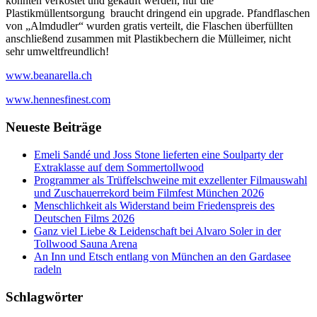
konnten verkostet und gekauft werden, nur die
Plastikmüllentsorgung braucht dringend ein upgrade. Pfandflaschen
von „Almdudler“ wurden gratis verteilt, die Flaschen überfüllten
anschließend zusammen mit Plastikbechern die Mülleimer, nicht
sehr umweltfreundlich!
www.beanarella.ch
www.hennesfinest.com
Neueste Beiträge
Emeli Sandé und Joss Stone lieferten eine Soulparty der
Extraklasse auf dem Sommertollwood
Programmer als Trüffelschweine mit exzellenter Filmauswahl
und Zuschauerrekord beim Filmfest München 2026
Menschlichkeit als Widerstand beim Friedenspreis des
Deutschen Films 2026
Ganz viel Liebe & Leidenschaft bei Alvaro Soler in der
Tollwood Sauna Arena
An Inn und Etsch entlang von München an den Gardasee
radeln
Schlagwörter