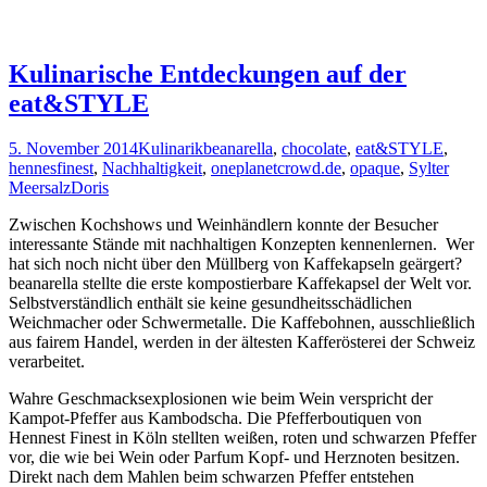
Kulinarische Entdeckungen auf der
eat&STYLE
5. November 2014
Kulinarik
beanarella
,
chocolate
,
eat&STYLE
,
hennesfinest
,
Nachhaltigkeit
,
oneplanetcrowd.de
,
opaque
,
Sylter
Meersalz
Doris
Zwischen Kochshows und Weinhändlern konnte der Besucher
interessante Stände mit nachhaltigen Konzepten kennenlernen. Wer
hat sich noch nicht über den Müllberg von Kaffekapseln geärgert?
beanarella stellte die erste kompostierbare Kaffekapsel der Welt vor.
Selbstverständlich enthält sie keine gesundheitsschädlichen
Weichmacher oder Schwermetalle. Die Kaffebohnen, ausschließlich
aus fairem Handel, werden in der ältesten Kafferösterei der Schweiz
verarbeitet.
Wahre Geschmacksexplosionen wie beim Wein verspricht der
Kampot-Pfeffer aus Kambodscha. Die Pfefferboutiquen von
Hennest Finest in Köln stellten weißen, roten und schwarzen Pfeffer
vor, die wie bei Wein oder Parfum Kopf- und Herznoten besitzen.
Direkt nach dem Mahlen beim schwarzen Pfeffer entstehen