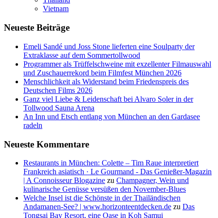
Vietnam
Neueste Beiträge
Emeli Sandé und Joss Stone lieferten eine Soulparty der
Extraklasse auf dem Sommertollwood
Programmer als Trüffelschweine mit exzellenter Filmauswahl
und Zuschauerrekord beim Filmfest München 2026
Menschlichkeit als Widerstand beim Friedenspreis des
Deutschen Films 2026
Ganz viel Liebe & Leidenschaft bei Alvaro Soler in der
Tollwood Sauna Arena
An Inn und Etsch entlang von München an den Gardasee
radeln
Neueste Kommentare
Restaurants in München: Colette – Tim Raue interpretiert
Frankreich asiatisch · Le Gourmand - Das Genießer-Magazin
| A Connoisseur Blogazine
zu
Champagner, Wein und
kulinarische Genüsse versüßen den November-Blues
Welche Insel ist die Schönste in der Thailändischen
Andamanen-See? | www.horizonteentdecken.de
zu
Das
Tongsai Bay Resort, eine Oase in Koh Samui