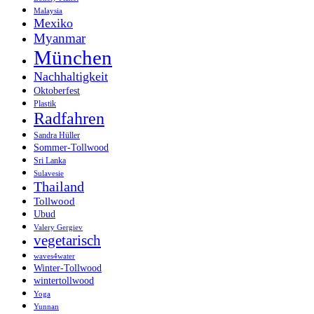
Malaysia
Mexiko
Myanmar
München
Nachhaltigkeit
Oktoberfest
Plastik
Radfahren
Sandra Hüller
Sommer-Tollwood
Sri Lanka
Sulavesie
Thailand
Tollwood
Ubud
Valery Gergiev
vegetarisch
waves4water
Winter-Tollwood
wintertollwood
Yoga
Yunnan