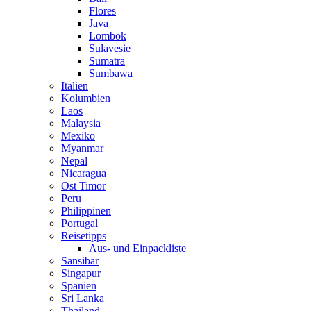
Flores
Java
Lombok
Sulavesie
Sumatra
Sumbawa
Italien
Kolumbien
Laos
Malaysia
Mexiko
Myanmar
Nepal
Nicaragua
Ost Timor
Peru
Philippinen
Portugal
Reisetipps
Aus- und Einpackliste
Sansibar
Singapur
Spanien
Sri Lanka
Thailand