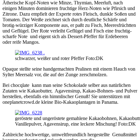
Ätherische Kopf-Noten wie Minze, Thymian, Meerluft, nach
einigen Minuten dominieren fruchtige Herz-Noten wie Pfirsich und
Zitrone. Dazu empfielt der Experte rotes Fleisch, dunkle Soßen und
Tomaten. Der Weiße zeichnet sich durch deutliche Schärfe und
brotig-würziger Komponente aus, er paßt zu Fisch, Meeresfrüchtten
und Geflügel. Der Rote verleiht Geflügel und Fisch eine fruchtig-
scharfe Note und eigent sich als Dessert-Pfeffer für Erdebeeren
oder reife Mangos.
schwarzer, weißer und roter Pfeffer Foto:DK
Opaque stellte seine handgemachten Pralinen mit einem Hauch von
Sylter Meersalz vor, die auf der Zunge zerschmolzen.
Bei chocqlate kann man seine Schokolade selber aus natürlichen
Zutaten wie Kakaobutter, Agavensirup, Kakao-Bohnen- und Pulver
herstellen, ebenfalls ein himmlischer Genuß! Sie unterstützen mit
oneplanetcrowd.de kleine Bio-Kakaoplantagen in Panama.
geröstete und ungeröstete gemahlene Kakaobohnen, Kakaobutt
Vanillepulver, Agavensirup, eine leckere Mischung! Foto:DK
Zahlreiche hochwertige, umweltfreundlich hergestellte Genußmittel