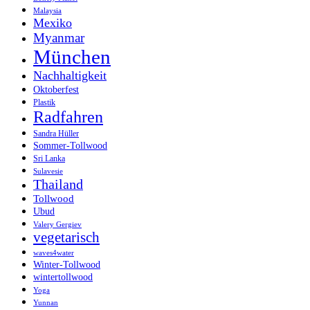
Malaysia
Mexiko
Myanmar
München
Nachhaltigkeit
Oktoberfest
Plastik
Radfahren
Sandra Hüller
Sommer-Tollwood
Sri Lanka
Sulavesie
Thailand
Tollwood
Ubud
Valery Gergiev
vegetarisch
waves4water
Winter-Tollwood
wintertollwood
Yoga
Yunnan