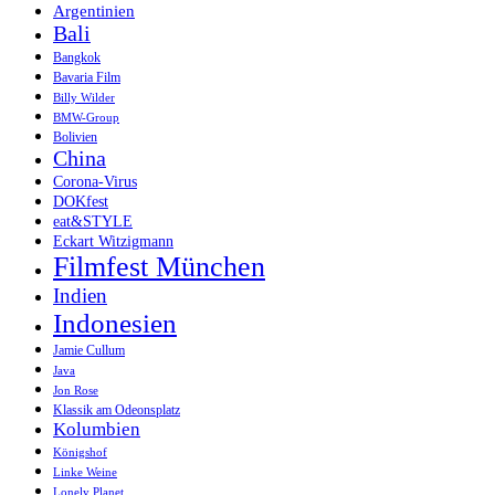
Argentinien
Bali
Bangkok
Bavaria Film
Billy Wilder
BMW-Group
Bolivien
China
Corona-Virus
DOKfest
eat&STYLE
Eckart Witzigmann
Filmfest München
Indien
Indonesien
Jamie Cullum
Java
Jon Rose
Klassik am Odeonsplatz
Kolumbien
Königshof
Linke Weine
Lonely Planet