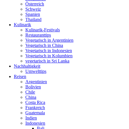
Österreich
Schweiz
Spanien
Thailand
Kulinarik
Kulinarik-Festivals
Restauranttips
Vegetarisch in Argentinien
Vegetarisch in China
Vegetarisch in Indonesien
Vegetarisch in Kolumbien
vegetarisch in Sri Lanka
Nachhaltigkeit
Umwelttips
Reisen
Argentinien
Bolivien
Chile
China
Costa Rica
Frankreich
Guatemala
Indien
Indonesien
Bali