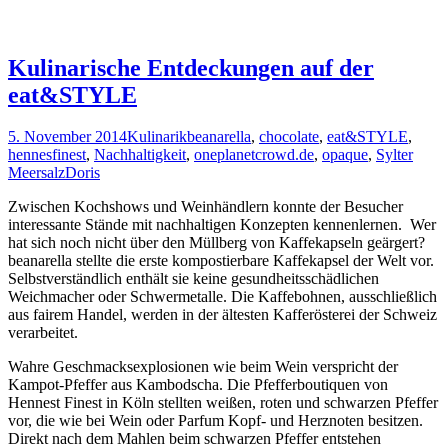
Kulinarische Entdeckungen auf der
eat&STYLE
5. November 2014
Kulinarik
beanarella
,
chocolate
,
eat&STYLE
,
hennesfinest
,
Nachhaltigkeit
,
oneplanetcrowd.de
,
opaque
,
Sylter
Meersalz
Doris
Zwischen Kochshows und Weinhändlern konnte der Besucher
interessante Stände mit nachhaltigen Konzepten kennenlernen. Wer
hat sich noch nicht über den Müllberg von Kaffekapseln geärgert?
beanarella stellte die erste kompostierbare Kaffekapsel der Welt vor.
Selbstverständlich enthält sie keine gesundheitsschädlichen
Weichmacher oder Schwermetalle. Die Kaffebohnen, ausschließlich
aus fairem Handel, werden in der ältesten Kafferösterei der Schweiz
verarbeitet.
Wahre Geschmacksexplosionen wie beim Wein verspricht der
Kampot-Pfeffer aus Kambodscha. Die Pfefferboutiquen von
Hennest Finest in Köln stellten weißen, roten und schwarzen Pfeffer
vor, die wie bei Wein oder Parfum Kopf- und Herznoten besitzen.
Direkt nach dem Mahlen beim schwarzen Pfeffer entstehen