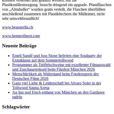
konnten verkostet und gekauft werden, nur die
Plastikmüllentsorgung braucht dringend ein upgrade. Pfandflaschen
von „Almdudler“ wurden gratis verteilt, die Flaschen überfüllten
anschließend zusammen mit Plastikbechern die Mülleimer, nicht
sehr umweltfreundlich!
www.beanarella.ch
www.hennesfinest.com
Neueste Beiträge
Emeli Sandé und Joss Stone lieferten eine Soulparty der
Extraklasse auf dem Sommertollwood
Programmer als Trüffelschweine mit exzellenter Filmauswahl
und Zuschauerrekord beim Filmfest München 2026
Menschlichkeit als Widerstand beim Friedenspreis des
Deutschen Films 2026
Ganz viel Liebe & Leidenschaft bei Alvaro Soler in der
Tollwood Sauna Arena
An Inn und Etsch entlang von München an den Gardasee
radeln
Schlagwörter