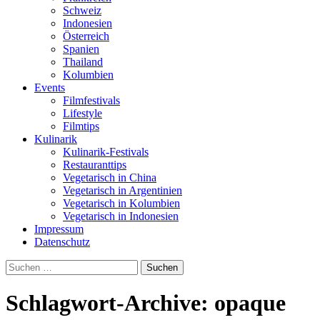
Schweiz
Indonesien
Österreich
Spanien
Thailand
Kolumbien
Events
Filmfestivals
Lifestyle
Filmtips
Kulinarik
Kulinarik-Festivals
Restauranttips
Vegetarisch in China
Vegetarisch in Argentinien
Vegetarisch in Kolumbien
Vegetarisch in Indonesien
Impressum
Datenschutz
Suchen
nach:
Schlagwort-Archive: opaque