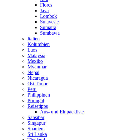
Flores
Java
Lombok
Sulavesie
Sumatra
Sumbawa
Italien
Kolumbien
Laos
Malaysia
Mexiko
Myanmar
Nepal
Nicaragua
Ost Timor
Peru
Philippinen
Portugal
Reisetipps
Aus- und Einpackliste
Sansibar
Singapur
Spanien
Sri Lanka
Thailand