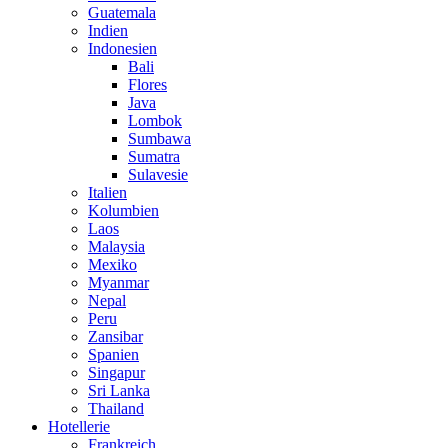
Guatemala
Indien
Indonesien
Bali
Flores
Java
Lombok
Sumbawa
Sumatra
Sulavesie
Italien
Kolumbien
Laos
Malaysia
Mexiko
Myanmar
Nepal
Peru
Zansibar
Spanien
Singapur
Sri Lanka
Thailand
Hotellerie
Frankreich