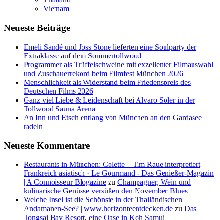
Vietnam
Neueste Beiträge
Emeli Sandé und Joss Stone lieferten eine Soulparty der
Extraklasse auf dem Sommertollwood
Programmer als Trüffelschweine mit exzellenter Filmauswahl
und Zuschauerrekord beim Filmfest München 2026
Menschlichkeit als Widerstand beim Friedenspreis des
Deutschen Films 2026
Ganz viel Liebe & Leidenschaft bei Alvaro Soler in der
Tollwood Sauna Arena
An Inn und Etsch entlang von München an den Gardasee
radeln
Neueste Kommentare
Restaurants in München: Colette – Tim Raue interpretiert
Frankreich asiatisch · Le Gourmand - Das Genießer-Magazin
| A Connoisseur Blogazine
zu
Champagner, Wein und
kulinarische Genüsse versüßen den November-Blues
Welche Insel ist die Schönste in der Thailändischen
Andamanen-See? | www.horizonteentdecken.de
zu
Das
Tongsai Bay Resort, eine Oase in Koh Samui