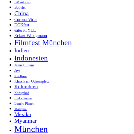
BMW-Group
Bolivien
China
Corona-Virus
DOKfest
eat&STYLE
Eckart Witzigmann
Filmfest München
Indien
Indonesien
Jamie Cullum
Java
Jon Rose
Klassik am Odeonsplatz
Kolumbien
Königshof
Linke Weine
Lonely Planet
Malaysia
Mexiko
Myanmar
München