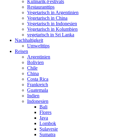
Kulinarik-Festivals
Restauranttips
Vegetarisch in Argentinien
Vegetarisch in China
Vegetarisch in Indonesien
Vegetarisch in Kolumbien
vegetarisch in Sri Lanka
Nachhaltigkeit
Umwelttips
Reisen
Argentinien
Bolivien
Chile
China
Costa Rica
Frankreich
Guatemala
Indien
Indonesien
Bali
Flores
Java
Lombok
Sulavesie
Sumatra