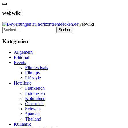
webwiki
webwiki
Suchen
nach:
Kategorien
Allgemein
Editorial
Events
Filmfestivals
Filmtips
Lifestyle
Hotellerie
Frankreich
Indonesien
Kolumbien
Österreich
Schweiz
Spanien
Thailand
Kulinarik