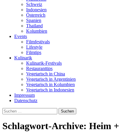
Schweiz
Indonesien
Österreich
Spanien
Thailand
Kolumbien
Events
Filmfestivals
Lifestyle
Filmtips
Kulinarik
Kulinarik-Festivals
Restauranttips
Vegetarisch in China
Vegetarisch in Argentinien
Vegetarisch in Kolumbien
Vegetarisch in Indonesien
Impressum
Datenschutz
Suchen
nach:
Schlagwort-Archive: Heim +