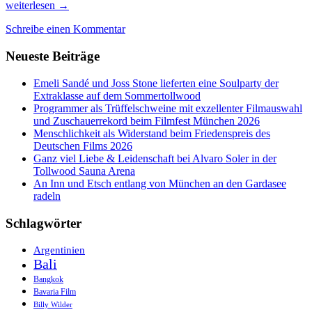
Genuss
weiterlesen
→
&
Schreibe einen Kommentar
Handwerk
auf
Neueste Beiträge
der
Heim
+
Emeli Sandé und Joss Stone lieferten eine Soulparty der
Handwerk
Extraklasse auf dem Sommertollwood
und
Programmer als Trüffelschweine mit exzellenter Filmauswahl
Food
und Zuschauerrekord beim Filmfest München 2026
&
Menschlichkeit als Widerstand beim Friedenspreis des
Life
Deutschen Films 2026
erleben!
Ganz viel Liebe & Leidenschaft bei Alvaro Soler in der
Tollwood Sauna Arena
An Inn und Etsch entlang von München an den Gardasee
radeln
Schlagwörter
Argentinien
Bali
Bangkok
Bavaria Film
Billy Wilder