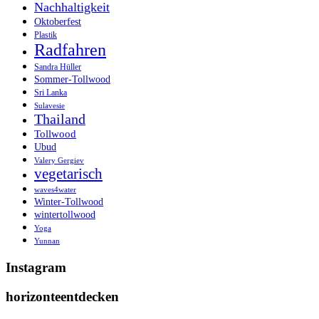
Nachhaltigkeit
Oktoberfest
Plastik
Radfahren
Sandra Hüller
Sommer-Tollwood
Sri Lanka
Sulavesie
Thailand
Tollwood
Ubud
Valery Gergiev
vegetarisch
waves4water
Winter-Tollwood
wintertollwood
Yoga
Yunnan
Instagram
horizonteentdecken