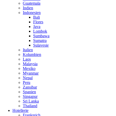
Guatemala
Indien
Indonesien
Bali
Flores
Java
Lombok
Sumbawa
Sumatra
Sulavesie
Italien
Kolumbien
Laos
Malaysia
Mexiko
Myanmar
Nepal
Peru
Zansibar
Spanien
Singapur
Sri Lanka
Thailand
Hotellerie
Frankreich