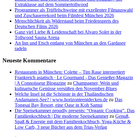
Extraklasse auf dem Sommertollwood
Programmer als Trüffelschweine mit exzellenter Filmauswahl
und Zuschauerrekord beim Filmfest München 2026
Menschlichkeit als Widerstand beim Friedenspreis des
Deutschen Films 2026
Ganz viel Liebe & Leidenschaft bei Alvaro Soler in der
Tollwood Sauna Arena
An Inn und Etsch entlang von München an den Gardasee
radeln
Neueste Kommentare
Restaurants in München: Colette – Tim Raue interpretiert
Frankreich asiatisch · Le Gourmand - Das Genießer-Magazin
| A Connoisseur Blogazine
zu
Champagner, Wein und
kulinarische Genüsse versüßen den November-Blues
Welche Insel ist die Schönste in der Thailändischen
Andamanen-See? | www.horizonteentdecken.de
zu
Das
Tongsai Bay Resort, eine Oase in Koh Samui
Die Speisekammer proudly presents: “Organic Cooking”. Das
Familienkochbuch | Die moderne Speisekammer
zu
Genuß,
Spaß & Energie mit dem Familienkochbuch, Yoga-Küche &
Low Carb, 3 neue Bücher aus dem Trias-Verlag