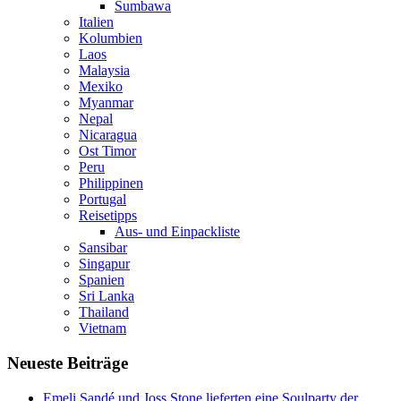
Sumbawa
Italien
Kolumbien
Laos
Malaysia
Mexiko
Myanmar
Nepal
Nicaragua
Ost Timor
Peru
Philippinen
Portugal
Reisetipps
Aus- und Einpackliste
Sansibar
Singapur
Spanien
Sri Lanka
Thailand
Vietnam
Neueste Beiträge
Emeli Sandé und Joss Stone lieferten eine Soulparty der