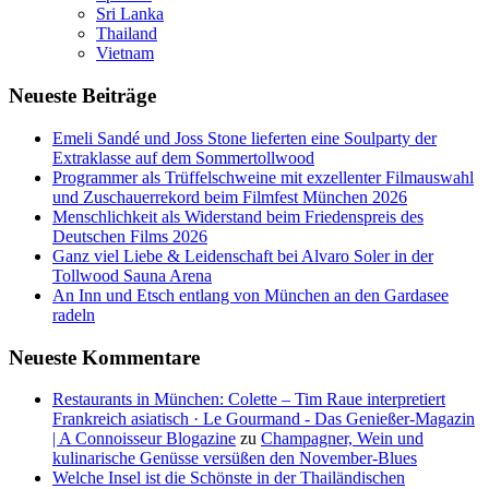
Sri Lanka
Thailand
Vietnam
Neueste Beiträge
Emeli Sandé und Joss Stone lieferten eine Soulparty der
Extraklasse auf dem Sommertollwood
Programmer als Trüffelschweine mit exzellenter Filmauswahl
und Zuschauerrekord beim Filmfest München 2026
Menschlichkeit als Widerstand beim Friedenspreis des
Deutschen Films 2026
Ganz viel Liebe & Leidenschaft bei Alvaro Soler in der
Tollwood Sauna Arena
An Inn und Etsch entlang von München an den Gardasee
radeln
Neueste Kommentare
Restaurants in München: Colette – Tim Raue interpretiert
Frankreich asiatisch · Le Gourmand - Das Genießer-Magazin
| A Connoisseur Blogazine
zu
Champagner, Wein und
kulinarische Genüsse versüßen den November-Blues
Welche Insel ist die Schönste in der Thailändischen