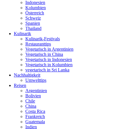
Indonesien
Kolumbien
Österreich
Schweiz
Spanien
Thailand
Kulinarik
Kulinarik-Festivals
Restauranttips
Vegetarisch in Argentinien
Vegetarisch in China
Vegetarisch in Indonesien
Vegetarisch in Kolumbien
vegetarisch in Sri Lanka
Nachhaltigkeit
Umwelttips
Reisen
Argentinien
Bolivien
Chile
China
Costa Rica
Frankreich
Guatemala
Indien