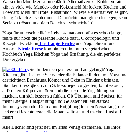
Wasser im Munde zusammenläuft. Alternativen zu Kohlehydraten
gibt es viele wie Mandel- oder Kokosmehl für leckere Kuchen und
Lowcarb-Mehl für Brote. Erstaunlich, wieviele Alternativen es gibt,
sich glücklich zu schlemmen. Da möchte man gleich loslegen, seine
Seele zu trösten und dem Bauch zu schmeicheln!
Yoga für unterschiedliche Lebenssituationen gibt es schon lange,
fehlte nur noch die passende Küche dazu. Ökotrophologin und
Rezeptentwicklerin
Iris Lange-Fricke
und Yogalehrerin und
Autorin
Nicole Reese
kombinieren in ihrem vegetarischen
Kochbuch
Yoga Kitchen
Yoga und Ernähung, die ein perfektes
Duo ergeben.
Sie fühlen sich gestresst und ausgelaugt? Yoga
Kitchen gibt Tips, wie Sie wieder die Balance finden, mit Yoga und
der richtigen Ernährung Körper und Geist in Einklang bringen.
Statt bei Stress gleich zum Schokoriegel zu greifen, lohnt es sich,
auf seinen Körper zu hören und die passende Yogaübung zu
machen, um sich besser zu fühlen. Ob Übungen und Speisen für
mehr Energie, Entspannung und Gelassenheit, ein starkes
Immunsystem oder Detox und Entgiftung für den Neuanfang, die
leckeren Rezepte regen die Magensäfte an und machen Lust auf
mehr!
Alle Bücher sind jetzt neu im Trias Verlag erschienen, alle Infos