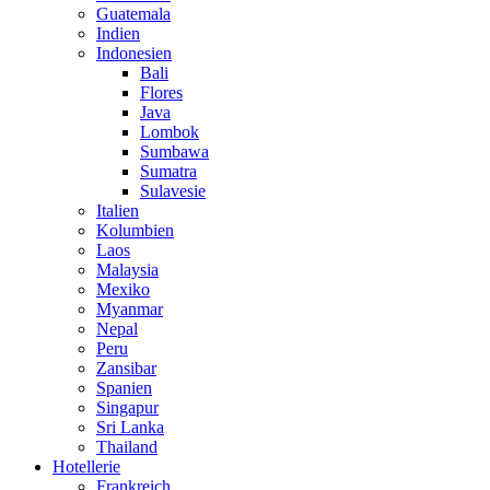
Guatemala
Indien
Indonesien
Bali
Flores
Java
Lombok
Sumbawa
Sumatra
Sulavesie
Italien
Kolumbien
Laos
Malaysia
Mexiko
Myanmar
Nepal
Peru
Zansibar
Spanien
Singapur
Sri Lanka
Thailand
Hotellerie
Frankreich