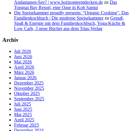
Andamanen-See? | www.horizonteentdecken.de
zu
Das
Tongsai Bay Resort, eine Oase in Koh Samui
Die Speisekammer proudly presents: “Organic Cooking”. Das
Familienkochbuch | Die moderne Speisekammer
zu
Genuß,
Spaß & Energie mit dem Familienkochbuch, Yoga-Küche &
Low Carb, 3 neue Bücher aus dem Trias-Verlag
Archiv
Juli 2026
Juni 2026
Mai 2026
April 2026
März 2026
Januar 2026
Dezember 2025
November 2025
Oktober 2025
September 2025
Juli 2025
Juni 2025
Mai 2025
April 2025
Februar 2025
Dezember 2024