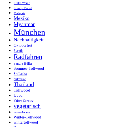
Linke Weine
Lonely Planet
Malaysia
Mexiko
Myanmar
München
Nachhaltigkeit
Oktoberfest
Plastik
Radfahren
Sandra Hüller
Sommer-Tollwood
Sri Lanka
Sulavesie
Thailand
Tollwood
Ubud
Valery Gergiev
vegetarisch
waves4water
Winter-Tollwood
wintertollwood