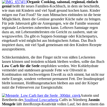
Organic Cooking, saisonal, regional, einfach
genial
heißt ihr neues Familien-Kochbuch, in dem sie beschreibt,
wie man mit Kindern und viel Spaß gesund kochen kann. Kinder
mögen nur Fast Food? Sie zum Mitmachen einbinden ist die beste
Möglichkeit, ihnen die Genüsse gesunder Küche nahe zu bringen.
Für jede Jahreszeit gibt sie Anregungen, wie die Familie seasonal
regionale Leckereien zubereiten kann. Leftover-Samstage regen
dazu an, mit Lebensmittelresten ein Gericht zu zaubern, statt sie
wegzuwerfen. Da gibt es Suppen-Sonntage oder Küchenpartys,
eingekauft wird möglichst aus biologischem Anbau. Das Buch
inspiriert dazu, mit viel Spaß gemeinsam mit den Kindern Rezepte
auszuprobieren.
Schleckermäulern, die ihre Finger nicht von süßen Leckereien
lassen können und trotzdem schlank bleiben wollen, sollte das Buch
Low Carb für die Seele
empfohlen werden. Wer Kohlehydrate
vermeidet und stattdessen gesunde Fette wie Olivenöl in
Kombination mit hochwertigem Eiweiß zu sich nimmt, hat nicht nur
mehr Energie, sondern verbrennt permanent Fett. Der Insulinspiegel
bleibt konstant, Heißhungerattacken bleiben aus und der Körper
nutzt die Fettreserven zur Energiezufuhr.
Autorin und
Beteiberin des
Soulfood Lowcarberia
Cafés in Nürnberg
Jasmin
Mengele
läßt ihrerRezept-Keativität vollen Lauf, bei dem einem das