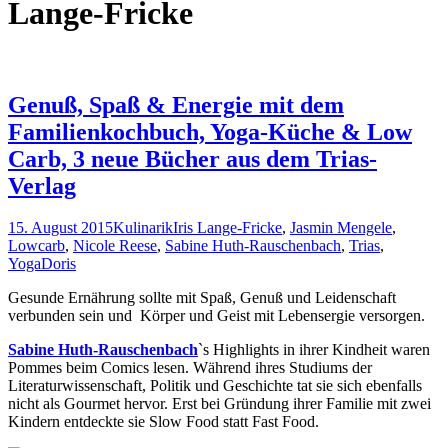
Lange-Fricke
Genuß, Spaß & Energie mit dem
Familienkochbuch, Yoga-Küche & Low
Carb, 3 neue Bücher aus dem Trias-
Verlag
15. August 2015
Kulinarik
Iris Lange-Fricke
,
Jasmin Mengele
,
Lowcarb
,
Nicole Reese
,
Sabine Huth-Rauschenbach
,
Trias
,
Yoga
Doris
Gesunde Ernährung sollte mit Spaß, Genuß und Leidenschaft
verbunden sein und Körper und Geist mit Lebensergie versorgen.
Sabine Huth-Rauschenbach
`s Highlights in ihrer Kindheit waren
Pommes beim Comics lesen. Während ihres Studiums der
Literaturwissenschaft, Politik und Geschichte tat sie sich ebenfalls
nicht als Gourmet hervor. Erst bei Gründung ihrer Familie mit zwei
Kindern entdeckte sie Slow Food statt Fast Food.