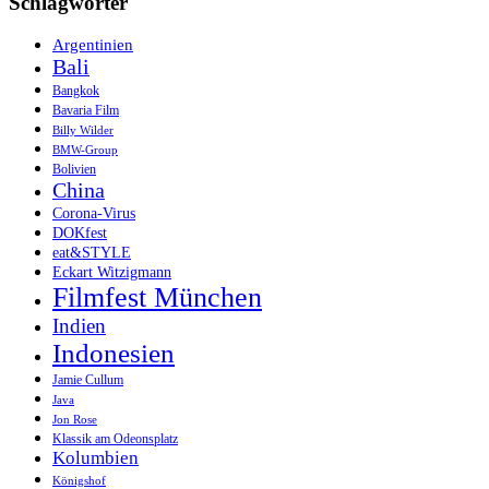
Schlagwörter
Argentinien
Bali
Bangkok
Bavaria Film
Billy Wilder
BMW-Group
Bolivien
China
Corona-Virus
DOKfest
eat&STYLE
Eckart Witzigmann
Filmfest München
Indien
Indonesien
Jamie Cullum
Java
Jon Rose
Klassik am Odeonsplatz
Kolumbien
Königshof