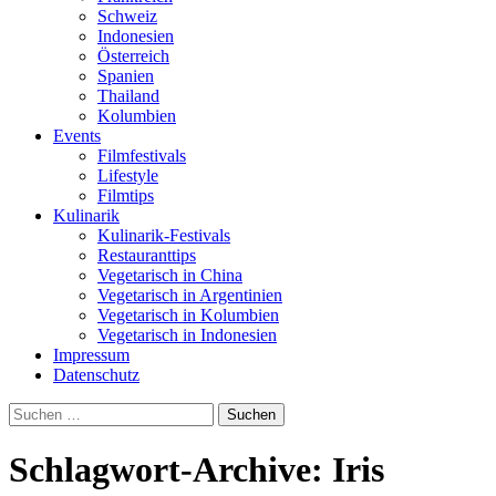
Schweiz
Indonesien
Österreich
Spanien
Thailand
Kolumbien
Events
Filmfestivals
Lifestyle
Filmtips
Kulinarik
Kulinarik-Festivals
Restauranttips
Vegetarisch in China
Vegetarisch in Argentinien
Vegetarisch in Kolumbien
Vegetarisch in Indonesien
Impressum
Datenschutz
Suchen
nach:
Schlagwort-Archive: Iris