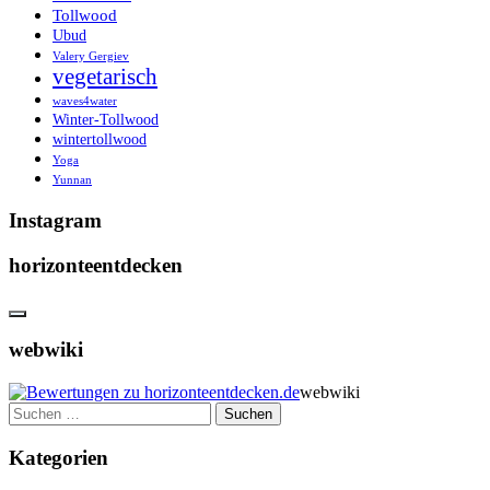
Tollwood
Ubud
Valery Gergiev
vegetarisch
waves4water
Winter-Tollwood
wintertollwood
Yoga
Yunnan
Instagram
horizonteentdecken
webwiki
webwiki
Suchen
nach:
Kategorien