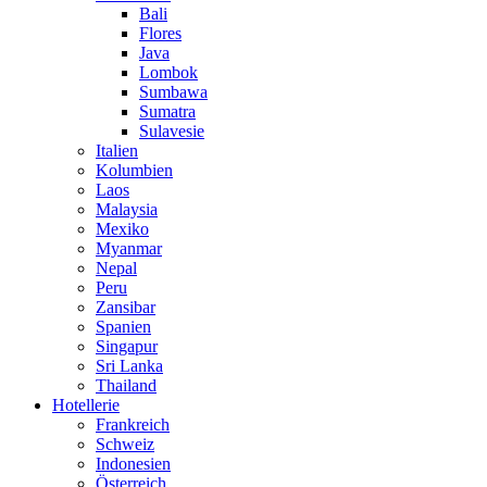
Bali
Flores
Java
Lombok
Sumbawa
Sumatra
Sulavesie
Italien
Kolumbien
Laos
Malaysia
Mexiko
Myanmar
Nepal
Peru
Zansibar
Spanien
Singapur
Sri Lanka
Thailand
Hotellerie
Frankreich
Schweiz
Indonesien
Österreich