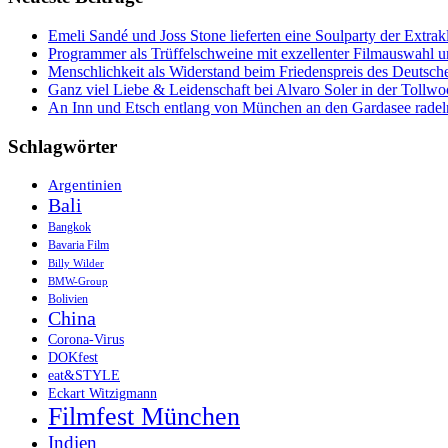
die
Chinesiche
Emeli Sandé und Joss Stone lieferten eine Soulparty der Extr
Provinz
Programmer als Trüffelschweine mit exzellenter Filmauswahl
Yunnan,
Menschlichkeit als Widerstand beim Friedenspreis des Deutsch
Teil
Ganz viel Liebe & Leidenschaft bei Alvaro Soler in der Tollw
1
An Inn und Etsch entlang von München an den Gardasee radel
Schlagwörter
Argentinien
Bali
Bangkok
Bavaria Film
Billy Wilder
BMW-Group
Bolivien
China
Corona-Virus
DOKfest
eat&STYLE
Eckart Witzigmann
Filmfest München
Indien