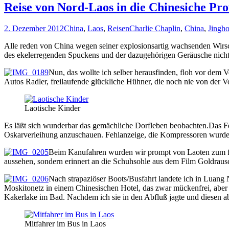
Reise von Nord-Laos in die Chinesiche Pro
2. Dezember 2012
China
,
Laos
,
Reisen
Charlie Chaplin
,
China
,
Jingh
Alle reden von China wegen seiner explosionsartig wachsenden Wirscha
des ekelerregenden Spuckens und der dazugehörigen Geräusche nicht 
Nun, das wollte ich selber herausfinden, floh vor dem
Autos Radler, freilaufende glückliche Hühner, die noch nie von der 
Laotische Kinder
Es läßt sich wunderbar das gemächliche Dorfleben beobachten.Das Fer
Oskarverleihung anzuschauen. Fehlanzeige, die Kompressoren wurden
Beim Kanufahren wurden wir prompt von Laoten zum fris
aussehen, sondern erinnert an die Schuhsohle aus dem Film Goldrausch
Nach strapaziöser Boots/Busfahrt landete ich in Luang
Moskitonetz in einem Chinesischen Hotel, das zwar mückenfrei, abe
Kakerlake im Bad. Nachdem ich sie in den Abfluß jagte und diesen abd
Mitfahrer im Bus in Laos