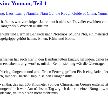
vinz Yunnan, Teil 1
ong
,
Laos
,
Luang Namtha
,
Nam Ou
,
the Rough Guide of China
,
Yunna
ft, das war vor einigen Jahren noch nicht so. Travaller erzählten von
länger als 6 Wochen aushielten.
 Verkehr und Lärm in Bangkok nach Nordlaos. Muong Noi, ein malerische
Vogelgrippe gehört hatten, Enten, Kühe und Boote.
nsehen hat auch hier in den Bambushütten Einzug gefunden, daher fand
 erst abends angeworfen, mit der Zeitumstellung wär die Übertrageu
ch gefangenen und am offenen Feuer gegrillten Fisch eingeladen, leck
, mit der Charlie Chaplin seinen Hunger stillte.
 Namtha, das nur 100 Kilometer von der Chinesichen Grenze entfernt i
r ungemütlich war. Am nächsten Tag zog ich daher in einen Bungalow 
eckte, traute sie sich nicht mehr raus.