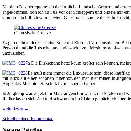
Mit dem Bus überquerte ich die ärmliche Laotische Grenze und erreic
angekommen, floh ich zu Fuß vor der Schleppern und bildete mir ein, m
Chinesen behilflich waren. Mein Guesthouse kannte der Fahrer nicht, 
Chinesische Grenze
Es gab nicht anderes als eine Suite mit Riesen-TV, ebensolchem Bett
Personal und die Tatsache, noch nie soviel von Moskitos gebissen wor
umzuziehen.
Die Diskrepanz hätte kaum größer sein können, meine 
Es muß nicht immer die Luxussuite sein, diese knuffig
mit Blick auf einen schönen Innenhof, den man hier mitten in Jingho
Auge, das Moskitonetz schützt vor lästigem Getier.
In Jinghong war es jetzt im März angenehm warm, die Straßen mit Ko
Radler lassen sich Zeit und schwanken im Slalom gemächlich über de
Reise
weiterlesen
→
von
Schreibe einen Kommentar
Nord-
Laos
Neueste Beiträge
in