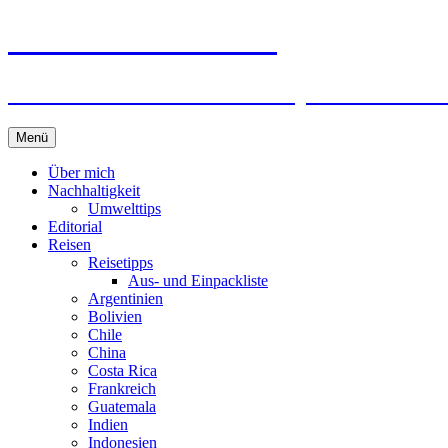
horizonteentdecken
Geschichten und Geheim-Tips über Nachhal
Springe
Menü
zum
Inhalt
Über mich
Nachhaltigkeit
Umwelttips
Editorial
Reisen
Reisetipps
Aus- und Einpackliste
Argentinien
Bolivien
Chile
China
Costa Rica
Frankreich
Guatemala
Indien
Indonesien