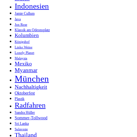
Indonesien
Jamie Cullum
Java
Jon Rose
Klassik am Odeonsplatz
Kolumbien
Königshof
Linke Weine
Lonely Planet
Malaysia
Mexiko
Myanmar
München
Nachhaltigkeit
Oktoberfest
Plastik
Radfahren
Sandra Hüller
Sommer-Tollwood
Sri Lanka
Sulavesie
Thailand