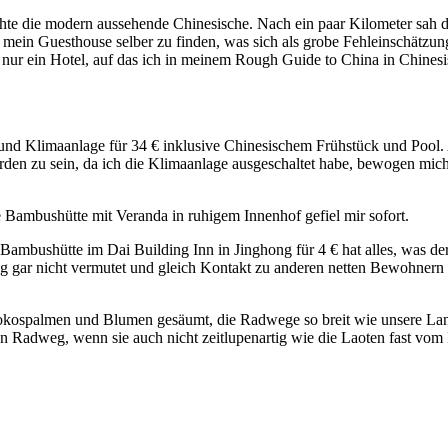
hte die modern aussehende Chinesische. Nach ein paar Kilometer sah di
ein Guesthouse selber zu finden, was sich als grobe Fehleinschätzung h
nur ein Hotel, auf das ich in meinem Rough Guide to China in Chinesis
 und Klimaanlage für 34 € inklusive Chinesischem Frühstück und Pool.
den zu sein, da ich die Klimaanlage ausgeschaltet habe, bewogen mich,
Bambushütte mit Veranda in ruhigem Innenhof gefiel mir sofort.
e Bambushütte im Dai Building Inn in Jinghong für 4 € hat alles, was 
ng gar nicht vermutet und gleich Kontakt zu anderen netten Bewohnern 
kospalmen und Blumen gesäumt, die Radwege so breit wie unsere Lands
n Radweg, wenn sie auch nicht zeitlupenartig wie die Laoten fast vom