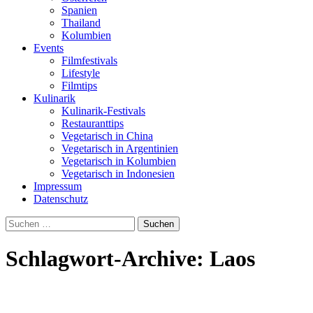
Spanien
Thailand
Kolumbien
Events
Filmfestivals
Lifestyle
Filmtips
Kulinarik
Kulinarik-Festivals
Restauranttips
Vegetarisch in China
Vegetarisch in Argentinien
Vegetarisch in Kolumbien
Vegetarisch in Indonesien
Impressum
Datenschutz
Suchen
nach:
Schlagwort-Archive: Laos