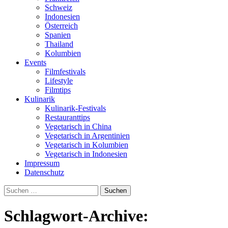
Schweiz
Indonesien
Österreich
Spanien
Thailand
Kolumbien
Events
Filmfestivals
Lifestyle
Filmtips
Kulinarik
Kulinarik-Festivals
Restauranttips
Vegetarisch in China
Vegetarisch in Argentinien
Vegetarisch in Kolumbien
Vegetarisch in Indonesien
Impressum
Datenschutz
Suchen
nach:
Schlagwort-Archive: