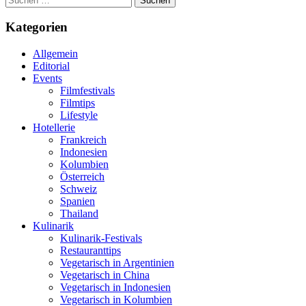
nach:
Kategorien
Allgemein
Editorial
Events
Filmfestivals
Filmtips
Lifestyle
Hotellerie
Frankreich
Indonesien
Kolumbien
Österreich
Schweiz
Spanien
Thailand
Kulinarik
Kulinarik-Festivals
Restauranttips
Vegetarisch in Argentinien
Vegetarisch in China
Vegetarisch in Indonesien
Vegetarisch in Kolumbien