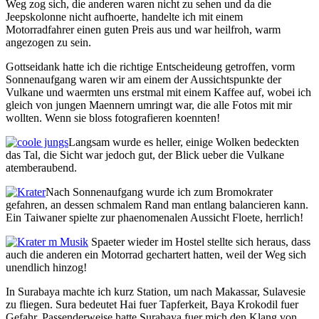
Weg zog sich, die anderen waren nicht zu sehen und da die
Jeepskolonne nicht aufhoerte, handelte ich mit einem
Motorradfahrer einen guten Preis aus und war heilfroh, warm
angezogen zu sein.
Gottseidank hatte ich die richtige Entscheideung getroffen, vorm
Sonnenaufgang waren wir am einem der Aussichtspunkte der
Vulkane und waermten uns erstmal mit einem Kaffee auf, wobei ich
gleich von jungen Maennern umringt war, die alle Fotos mit mir
wollten. Wenn sie bloss fotografieren koennten!
Langsam wurde es heller, einige Wolken bedeckten
das Tal, die Sicht war jedoch gut, der Blick ueber die Vulkane
atemberaubend.
Nach Sonnenaufgang wurde ich zum Bromokrater
gefahren, an dessen schmalem Rand man entlang balancieren kann.
Ein Taiwaner spielte zur phaenomenalen Aussicht Floete, herrlich!
Spaeter wieder im Hostel stellte sich heraus, dass
auch die anderen ein Motorrad gechartert hatten, weil der Weg sich
unendlich hinzog!
In Surabaya machte ich kurz Station, um nach Makassar, Sulavesie
zu fliegen. Sura bedeutet Hai fuer Tapferkeit, Baya Krokodil fuer
Gefahr. Passenderweise hatte Surabaya fuer mich den Klang von