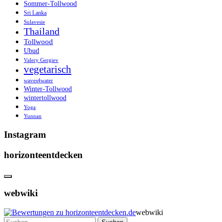
Sommer-Tollwood
Sri Lanka
Sulavesie
Thailand
Tollwood
Ubud
Valery Gergiev
vegetarisch
waves4water
Winter-Tollwood
wintertollwood
Yoga
Yunnan
Instagram
horizonteentdecken
webwiki
webwiki
Suchen