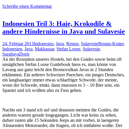
Schreibe einen Kommentar
Indonesien Teil 3: Haie, Krokodile &
andere Hindernisse in Java und Sulavesie
24. Februar 2013
Indonesien
,
Java
,
Reisen
,
Sulavesie
Bromo-Krater
,
Indonesien
,
Java
,
Makkassar
,
Stefan Loose
,
Sulavesie
,
Surabaya
Doris
An der Rezeption unseres Hostels, bei den Guides sowie beim oft
unsäglichen Stefan Loose Guidebook hiess es, man könne von
Lavang aus ganz leicht den Bromovulkan Javas in 2 Stunden
erklimmen. Ein aelteres Schweizer Paerchen, ein junges Deutsches,
ein langhaariger immer etwas schlaefriger Schwede, der meinte,
wenn der Schwede, trinkt, dann muessen es 5 – 10 Bier sein, ein
Spanier und ich wollten also zu Fuss gehen.
Nachts um 3 stand ich auf und draussen meinten die Guides, die
anderen waeren gerade losgegangen. Licht war keins zu sehen,
dafuer rasten alle 15 Sekunden Jeeps an mir vorbei, in laengeren
Abstaenden Motorraeder, die fragten, ob ich mitfahren wollte. Der