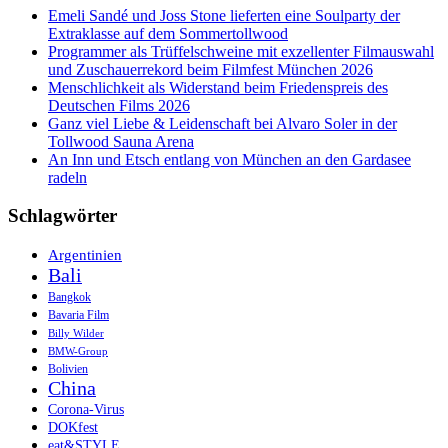
Emeli Sandé und Joss Stone lieferten eine Soulparty der
Extraklasse auf dem Sommertollwood
Programmer als Trüffelschweine mit exzellenter Filmauswahl
und Zuschauerrekord beim Filmfest München 2026
Menschlichkeit als Widerstand beim Friedenspreis des
Deutschen Films 2026
Ganz viel Liebe & Leidenschaft bei Alvaro Soler in der
Tollwood Sauna Arena
An Inn und Etsch entlang von München an den Gardasee
radeln
Schlagwörter
Argentinien
Bali
Bangkok
Bavaria Film
Billy Wilder
BMW-Group
Bolivien
China
Corona-Virus
DOKfest
eat&STYLE