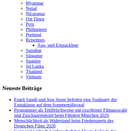
Myanmar
Nepal
Nicaragua
Ost Timor
Peru
Philippinen
Portugal
Reisetipps
Aus- und Einpackliste
Sansibar
Singapur
Spanien
Sri Lanka
Thailand
Vietnam
Neueste Beiträge
Emeli Sandé und Joss Stone lieferten eine Soulparty der
Extraklasse auf dem Sommertollwood
Programmer als Trüffelschweine mit exzellenter Filmauswahl
und Zuschauerrekord beim Filmfest München 2026
Menschlichkeit als Widerstand beim Friedenspreis des
Deutschen Films 2026