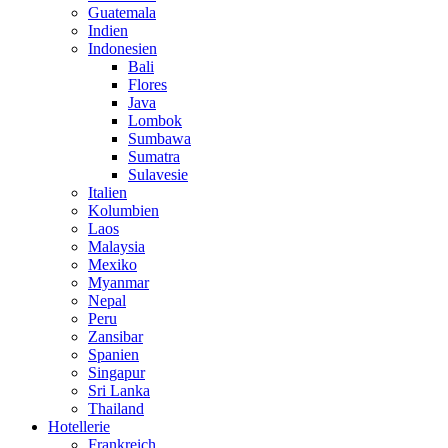
Guatemala
Indien
Indonesien
Bali
Flores
Java
Lombok
Sumbawa
Sumatra
Sulavesie
Italien
Kolumbien
Laos
Malaysia
Mexiko
Myanmar
Nepal
Peru
Zansibar
Spanien
Singapur
Sri Lanka
Thailand
Hotellerie
Frankreich