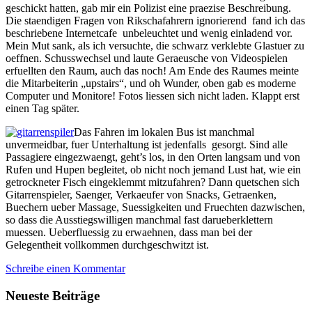
geschickt hatten, gab mir ein Polizist eine praezise Beschreibung.
Die staendigen Fragen von Rikschafahrern ignorierend fand ich das
beschriebene Internetcafe unbeleuchtet und wenig einladend vor.
Mein Mut sank, als ich versuchte, die schwarz verklebte Glastuer zu
oeffnen. Schusswechsel und laute Geraeusche von Videospielen
erfuellten den Raum, auch das noch! Am Ende des Raumes meinte
die Mitarbeiterin „upstairs“, und oh Wunder, oben gab es moderne
Computer und Monitore! Fotos liessen sich nicht laden. Klappt erst
einen Tag später.
Das Fahren im lokalen Bus ist manchmal
unvermeidbar, fuer Unterhaltung ist jedenfalls gesorgt. Sind alle
Passagiere eingezwaengt, geht’s los, in den Orten langsam und von
Rufen und Hupen begleitet, ob nicht noch jemand Lust hat, wie ein
getrockneter Fisch eingeklemmt mitzufahren? Dann quetschen sich
Gitarrenspieler, Saenger, Verkaeufer von Snacks, Getraenken,
Buechern ueber Massage, Suessigkeiten und Fruechten dazwischen,
so dass die Ausstiegswilligen manchmal fast darueberklettern
muessen. Ueberfluessig zu erwaehnen, dass man bei der
Gelegentheit vollkommen durchgeschwitzt ist.
Schreibe einen Kommentar
Neueste Beiträge