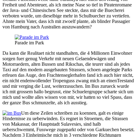
Freiheit und Abenteuer, als ich meine Nase so tief in Piratenromane
der Java- und Chinesischen See steckte, dass mir die Buecherei
verboten wurde, um dieselbige mehr in Schulbuecher zu vertiefen.
Ahnte mein Vater, dass ich mit zwoelf plante, als blinder Passagier
von Hamburg nach Australien auszuwandern?
Parade im Park
Da kann die Realitaet nicht standhalten, die 4 Millionen Einwohner
sorgen fuer genug Verkehr mit neuen Gelaendewägen und
Motorraedern, alten Bussen und Rikschas, die teurer sind als jedes
Taxi auf den modern ausgebauten Strassen, schoen angelegte Parks
erfeuen das Auge, den Frachtenseglerhafen fand ich auch hier nicht,
ein nicht endenwollender Tropenguss zwang mich an einenTeestand
und mir verging die Lust, weiterzusuchen. Im Bus zurueck wurde
ich mit grossem hallo begrusst, eine Schuelergruppe scharte sich um
mich und wollte alles wissen von mir, wir hatten so viel Spass, dass
der ganze Bus schmunzelte, als ich ausstieg.
Um diese Zeilen schreiben zu koennen, galt es einige
Hindernisse zu ueberwinden. Es regnet in Stroemen, die Strassen
von Makassar, der Hauptstadt Sulavesies, sind halb
ueberschwemmt, Fusswege zugeparkt oder von Garkuechen besetzt.
Nachdem 3 Einheimische mich in 3 verschiedene Richtungen