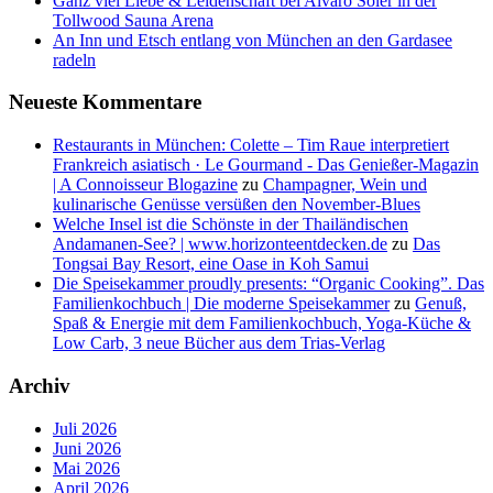
Ganz viel Liebe & Leidenschaft bei Alvaro Soler in der
Tollwood Sauna Arena
An Inn und Etsch entlang von München an den Gardasee
radeln
Neueste Kommentare
Restaurants in München: Colette – Tim Raue interpretiert
Frankreich asiatisch · Le Gourmand - Das Genießer-Magazin
| A Connoisseur Blogazine
zu
Champagner, Wein und
kulinarische Genüsse versüßen den November-Blues
Welche Insel ist die Schönste in der Thailändischen
Andamanen-See? | www.horizonteentdecken.de
zu
Das
Tongsai Bay Resort, eine Oase in Koh Samui
Die Speisekammer proudly presents: “Organic Cooking”. Das
Familienkochbuch | Die moderne Speisekammer
zu
Genuß,
Spaß & Energie mit dem Familienkochbuch, Yoga-Küche &
Low Carb, 3 neue Bücher aus dem Trias-Verlag
Archiv
Juli 2026
Juni 2026
Mai 2026
April 2026