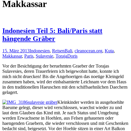
Makkassar
Indonesien Teil 5: Bali/Paris statt
hängende Gräber
15. März 2013
Indonesien
,
Reisen
Bali
,
cleanocean.org
,
Kuta
,
Makkassar
,
Paris
,
Sulavesie
,
Toraja
Doris
Vor der Besichtigung der beruehmten Graeber der Torajas
Sulavesies, deren Trauerfeiern ich beigewohnt hatte, konnte ich
mich nicht druecken! Bis die Angehoerigen das noetige Kleingeld
zusammen haben, wird der einbalsamierte Leichnam vor dem Haus
in den traditionellen Haeuschen mit den schiffsaehnlichen Daechern
gelagert.
Kleinkinder werden in ausgehoehlte
Baeume gelegt, dieser wird verschlossen, waechst wieder zu und
laut dem Glauben das Kind mit. Je nach Status und Umgebung
werden Erwachsene in Hoehlen, aus Felsen gehauenen oder
haengenden Graebern, die wieder verschlossen und mit Geschenken
bedacht sind, beigesetzt. Vor der Hoehle sitzen in einer Art Balkon