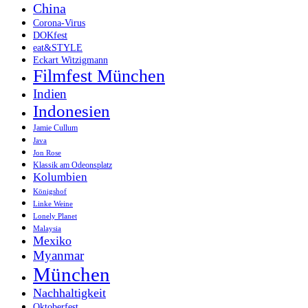
China
Corona-Virus
DOKfest
eat&STYLE
Eckart Witzigmann
Filmfest München
Indien
Indonesien
Jamie Cullum
Java
Jon Rose
Klassik am Odeonsplatz
Kolumbien
Königshof
Linke Weine
Lonely Planet
Malaysia
Mexiko
Myanmar
München
Nachhaltigkeit
Oktoberfest