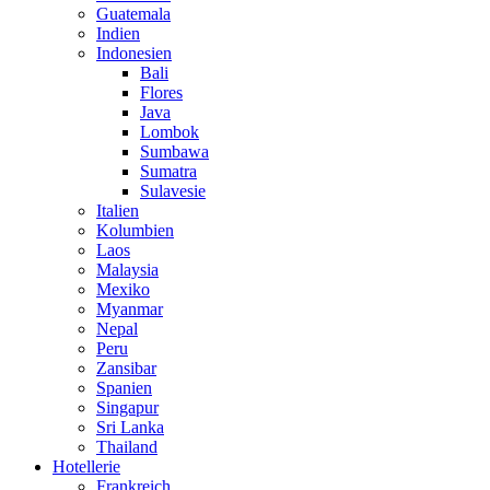
Guatemala
Indien
Indonesien
Bali
Flores
Java
Lombok
Sumbawa
Sumatra
Sulavesie
Italien
Kolumbien
Laos
Malaysia
Mexiko
Myanmar
Nepal
Peru
Zansibar
Spanien
Singapur
Sri Lanka
Thailand
Hotellerie
Frankreich