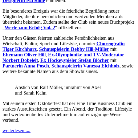
Designerin Pia Bolte
enthielten.
Ein besonderes Ereignis war die feierliche Begrüßung neuer
Mitglieder, die ihre persönlichen und wertvollen Membercards
überreicht bekamen. Zudem stellte der Club sein neues Buchprojekt
„
Werte zum Erfolg Vol. 2
“ offiziell vor.
Unter den Gästen feierten zahlreiche Persönlichkeiten aus
Wirtschaft, Kultur, Sport und Lifestyle, darunter
Choreografin
Tiger Kirchharz
,
Schauspielerin Debby Hill-Müller
mit
Ehemann Oliver Hill
,
Ex-Olympionike und TV-Moderator
Norbert Dobeleit
,
Ex-Hockeyspieler Stefan Blöcher
mit
Partnerin Anna Posch
,
Schauspielerin Vanessa Eichholz
, sowie
weitere bekannte Namen aus dem Showbusiness.
Anstich von Ralf Möller, umrahmt von Axel
und Sarah Kahn
Mit seinem ersten Oktoberfest hat der Fine Time Business Club ein
starkes Ausrufezeichen gesetzt. Ein Abend, der Tradition, Lifestyle
und werteorientiertes Unternehmertum auf einzigartige Weise
verband.
Oktoberfest
weiterlesen
→
exklusiv