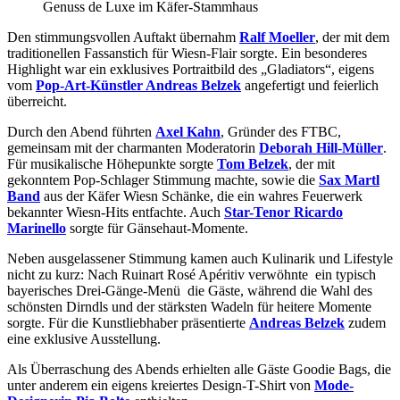
Genuss de Luxe im Käfer-Stammhaus
Den stimmungsvollen Auftakt übernahm
Ralf Moeller
, der mit dem
traditionellen Fassanstich für Wiesn-Flair sorgte. Ein besonderes
Highlight war ein exklusives Portraitbild des „Gladiators“, eigens
vom
Pop-Art-Künstler Andreas Belzek
angefertigt und feierlich
überreicht.
Durch den Abend führten
Axel Kahn
, Gründer des FTBC,
gemeinsam mit der charmanten Moderatorin
Deborah Hill-Müller
.
Für musikalische Höhepunkte sorgte
Tom Belzek
, der mit
gekonntem Pop-Schlager Stimmung machte, sowie die
Sax Martl
Band
aus der Käfer Wiesn Schänke, die ein wahres Feuerwerk
bekannter Wiesn-Hits entfachte. Auch
Star-Tenor Ricardo
Marinello
sorgte für Gänsehaut-Momente.
Neben ausgelassener Stimmung kamen auch Kulinarik und Lifestyle
nicht zu kurz: Nach Ruinart Rosé Apéritiv verwöhnte ein typisch
bayerisches Drei-Gänge-Menü die Gäste, während die Wahl des
schönsten Dirndls und der stärksten Wadeln für heitere Momente
sorgte. Für die Kunstliebhaber präsentierte
Andreas Belzek
zudem
eine exklusive Ausstellung.
Als Überraschung des Abends erhielten alle Gäste Goodie Bags, die
unter anderem ein eigens kreiertes Design-T-Shirt von
Mode-