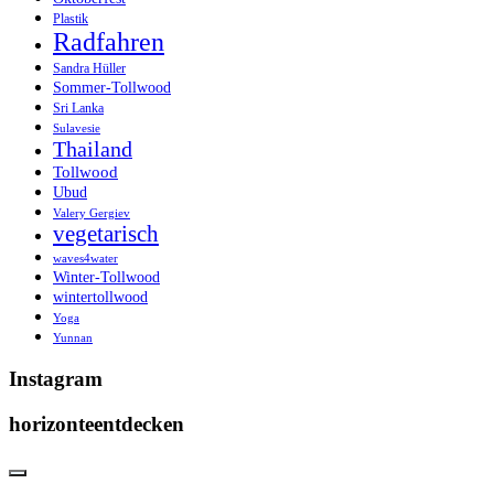
Plastik
Radfahren
Sandra Hüller
Sommer-Tollwood
Sri Lanka
Sulavesie
Thailand
Tollwood
Ubud
Valery Gergiev
vegetarisch
waves4water
Winter-Tollwood
wintertollwood
Yoga
Yunnan
Instagram
horizonteentdecken