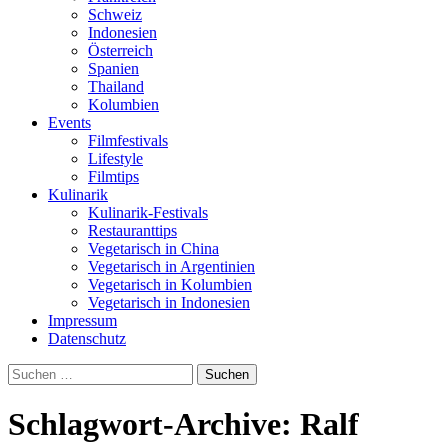
Schweiz
Indonesien
Österreich
Spanien
Thailand
Kolumbien
Events
Filmfestivals
Lifestyle
Filmtips
Kulinarik
Kulinarik-Festivals
Restauranttips
Vegetarisch in China
Vegetarisch in Argentinien
Vegetarisch in Kolumbien
Vegetarisch in Indonesien
Impressum
Datenschutz
Suchen
nach:
Schlagwort-Archive: Ralf