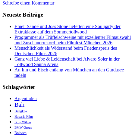
Schreibe einen Kommentar
und
mal
Neueste Beiträge
anders
im
Käfer-
Emeli Sandé und Joss Stone lieferten eine Soulparty der
Stammhaus!
Extraklasse auf dem Sommertollwood
Programmer als Trüffelschweine mit exzellenter Filmauswahl
und Zuschauerrekord beim Filmfest München 2026
Menschlichkeit als Widerstand beim Friedenspreis des
Deutschen Films 2026
Ganz viel Liebe & Leidenschaft bei Alvaro Soler in der
Tollwood Sauna Arena
An Inn und Etsch entlang von München an den Gardasee
radeln
Schlagwörter
Argentinien
Bali
Bangkok
Bavaria Film
Billy Wilder
BMW-Group
Bolivien