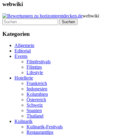
webwiki
webwiki
Suchen
nach:
Kategorien
Allgemein
Editorial
Events
Filmfestivals
Filmtips
Lifestyle
Hotellerie
Frankreich
Indonesien
Kolumbien
Österreich
Schweiz
Spanien
Thailand
Kulinarik
Kulinarik-Festivals
Restauranttips