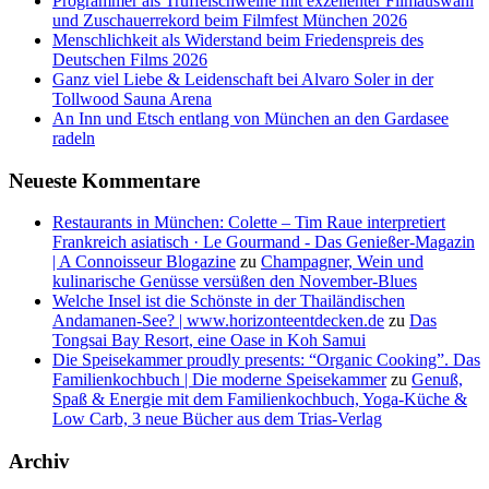
Programmer als Trüffelschweine mit exzellenter Filmauswahl
und Zuschauerrekord beim Filmfest München 2026
Menschlichkeit als Widerstand beim Friedenspreis des
Deutschen Films 2026
Ganz viel Liebe & Leidenschaft bei Alvaro Soler in der
Tollwood Sauna Arena
An Inn und Etsch entlang von München an den Gardasee
radeln
Neueste Kommentare
Restaurants in München: Colette – Tim Raue interpretiert
Frankreich asiatisch · Le Gourmand - Das Genießer-Magazin
| A Connoisseur Blogazine
zu
Champagner, Wein und
kulinarische Genüsse versüßen den November-Blues
Welche Insel ist die Schönste in der Thailändischen
Andamanen-See? | www.horizonteentdecken.de
zu
Das
Tongsai Bay Resort, eine Oase in Koh Samui
Die Speisekammer proudly presents: “Organic Cooking”. Das
Familienkochbuch | Die moderne Speisekammer
zu
Genuß,
Spaß & Energie mit dem Familienkochbuch, Yoga-Küche &
Low Carb, 3 neue Bücher aus dem Trias-Verlag
Archiv