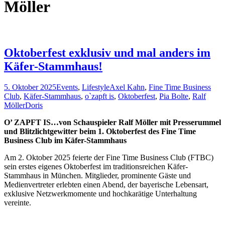
Möller
Oktoberfest exklusiv und mal anders im
Käfer-Stammhaus!
5. Oktober 2025
Events
,
Lifestyle
Axel Kahn
,
Fine Time Business
Club
,
Käfer-Stammhaus
,
o`zapft is
,
Oktoberfest
,
Pia Bolte
,
Ralf
Möller
Doris
O’ ZAPFT IS…von Schauspieler Ralf Möller mit Presserummel
und Blitzlichtgewitter beim 1. Oktoberfest des Fine Time
Business Club im Käfer-Stammhaus
Am 2. Oktober 2025 feierte der Fine Time Business Club (FTBC)
sein erstes eigenes Oktoberfest im traditionsreichen Käfer-
Stammhaus in München. Mitglieder, prominente Gäste und
Medienvertreter erlebten einen Abend, der bayerische Lebensart,
exklusive Netzwerkmomente und hochkarätige Unterhaltung
vereinte.