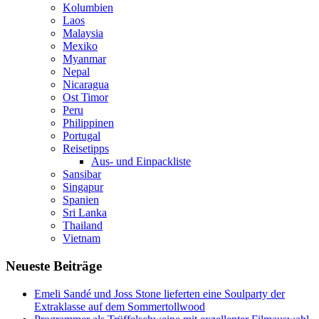
Kolumbien
Laos
Malaysia
Mexiko
Myanmar
Nepal
Nicaragua
Ost Timor
Peru
Philippinen
Portugal
Reisetipps
Aus- und Einpackliste
Sansibar
Singapur
Spanien
Sri Lanka
Thailand
Vietnam
Neueste Beiträge
Emeli Sandé und Joss Stone lieferten eine Soulparty der
Extraklasse auf dem Sommertollwood