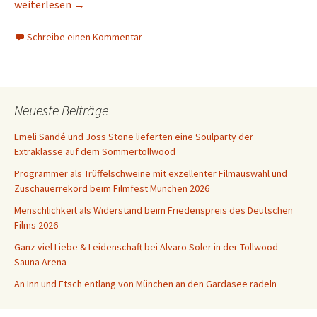
Auf die Plätze, fertig, Radl-Reise bei Eurobike buchen!
weiterlesen
→
Schreibe einen Kommentar
Neueste Beiträge
Emeli Sandé und Joss Stone lieferten eine Soulparty der
Extraklasse auf dem Sommertollwood
Programmer als Trüffelschweine mit exzellenter Filmauswahl und
Zuschauerrekord beim Filmfest München 2026
Menschlichkeit als Widerstand beim Friedenspreis des Deutschen
Films 2026
Ganz viel Liebe & Leidenschaft bei Alvaro Soler in der Tollwood
Sauna Arena
An Inn und Etsch entlang von München an den Gardasee radeln