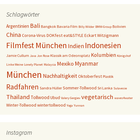
Schlagwörter
Bali
Argentinien
Bangkok
Bavaria Film
Bolivien
Billy Wilder
BMW-Group
China
Corona-Virus
DOKfest
eat&STYLE
Eckart Witzigmann
Filmfest München
Indonesien
Indien
Kolumbien
Jamie Cullum
Klassik am Odeonsplatz
Java
Jon Rose
Königshof
Myanmar
Mexiko
Linke Weine
Lonely Planet
Malaysia
München
Nachhaltigkeit
Oktoberfest
Plastik
Radfahren
Sommer-Tollwood
Sandra Hüller
Sri Lanka
Sulavesie
vegetarisch
Thailand
Tollwood
Ubud
Valery Gergiev
waves4water
Winter-Tollwood
wintertollwood
Yoga
Yunnan
Instagram