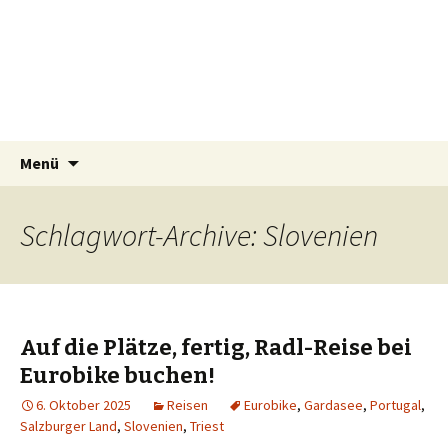
horizonteentdecken
Geschichten und Geheim-Tips über
Nachhaltiges Reisen, Hotellerie, Kulinarik &
Events
Springe
Suchen
Menü
zum
nach:
Inhalt
Schlagwort-Archive: Slovenien
Auf die Plätze, fertig, Radl-Reise bei
Eurobike buchen!
6. Oktober 2025
Reisen
Eurobike
,
Gardasee
,
Portugal
,
Salzburger Land
,
Slovenien
,
Triest