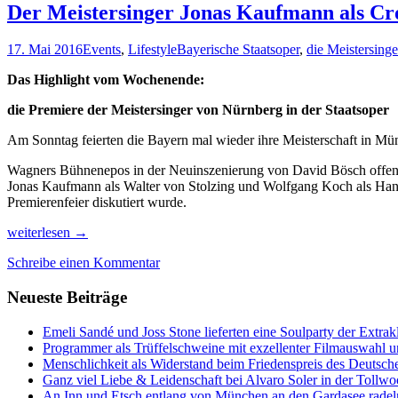
Der Meistersinger Jonas Kaufmann als Cr
17. Mai 2016
Events
,
Lifestyle
Bayerische Staatsoper
,
die Meistersing
Das Highlight vom Wochenende:
die Premiere der Meistersinger von Nürnberg in der Staatsoper
Am Sonntag feierten die Bayern mal wieder ihre Meisterschaft in Mü
Wagners Bühnenepos in der Neuinszenierung von David Bösch offenbar
Jonas Kaufmann als Walter von Stolzing und Wolfgang Koch als Hans 
Premierenfeier diskutiert wurde.
Der
weiterlesen
→
Meistersinger
Schreibe einen Kommentar
Jonas
Kaufmann
Neueste Beiträge
als
Crooner
Emeli Sandé und Joss Stone lieferten eine Soulparty der Extr
Programmer als Trüffelschweine mit exzellenter Filmauswahl
Menschlichkeit als Widerstand beim Friedenspreis des Deutsch
Ganz viel Liebe & Leidenschaft bei Alvaro Soler in der Tollw
An Inn und Etsch entlang von München an den Gardasee radel