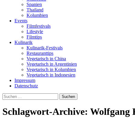
Spanien
Thailand
Kolumbien
Events
Filmfestivals
Lifestyle
Filmtips
Kulinarik
Kulinarik-Festivals
Restauranttips
Vegetarisch in China
Vegetarisch in Argentinien
Vegetarisch in Kolumbien
Vegetarisch in Indonesien
Impressum
Datenschutz
Suchen
nach:
Schlagwort-Archive: Wolfgang