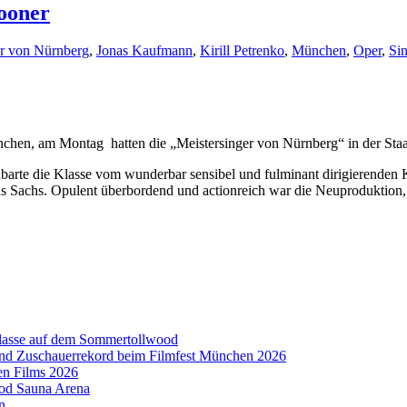
ooner
er von Nürnberg
,
Jonas Kaufmann
,
Kirill Petrenko
,
München
,
Oper
,
Sin
nchen, am Montag hatten die „Meistersinger von Nürnberg“ in der Staa
te die Klasse vom wunderbar sensibel und fulminant dirigierenden Kir
Sachs. Opulent überbordend und actionreich war die Neuproduktion, üb
aklasse auf dem Sommertollwood
 und Zuschauerrekord beim Filmfest München 2026
en Films 2026
ood Sauna Arena
n