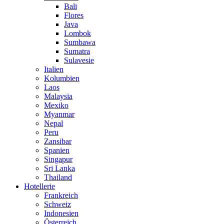
Bali
Flores
Java
Lombok
Sumbawa
Sumatra
Sulavesie
Italien
Kolumbien
Laos
Malaysia
Mexiko
Myanmar
Nepal
Peru
Zansibar
Spanien
Singapur
Sri Lanka
Thailand
Hotellerie
Frankreich
Schweiz
Indonesien
Österreich