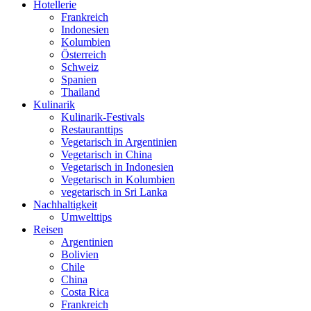
Hotellerie
Frankreich
Indonesien
Kolumbien
Österreich
Schweiz
Spanien
Thailand
Kulinarik
Kulinarik-Festivals
Restauranttips
Vegetarisch in Argentinien
Vegetarisch in China
Vegetarisch in Indonesien
Vegetarisch in Kolumbien
vegetarisch in Sri Lanka
Nachhaltigkeit
Umwelttips
Reisen
Argentinien
Bolivien
Chile
China
Costa Rica
Frankreich