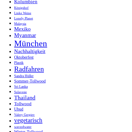
Kolumbien
Königshof
Linke Weine
Lonely Planet
Malaysia
Mexiko
Myanmar
München
Nachhaltigkeit
Oktoberfest
Plastik
Radfahren
Sandra Hüller
Sommer-Tollwood
Sri Lanka
Sulavesie
Thailand
Tollwood
Ubud
Valery Gergiev
vegetarisch
waves4water
Winter-Tollwood