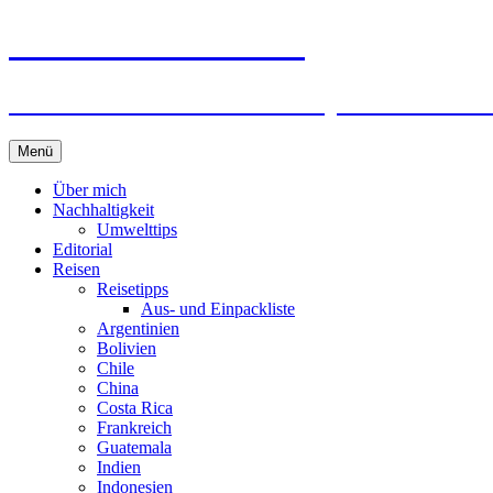
horizonteentdecken
Geschichten und Geheim-Tips über Nachhal
Springe
Menü
zum
Inhalt
Über mich
Nachhaltigkeit
Umwelttips
Editorial
Reisen
Reisetipps
Aus- und Einpackliste
Argentinien
Bolivien
Chile
China
Costa Rica
Frankreich
Guatemala
Indien
Indonesien