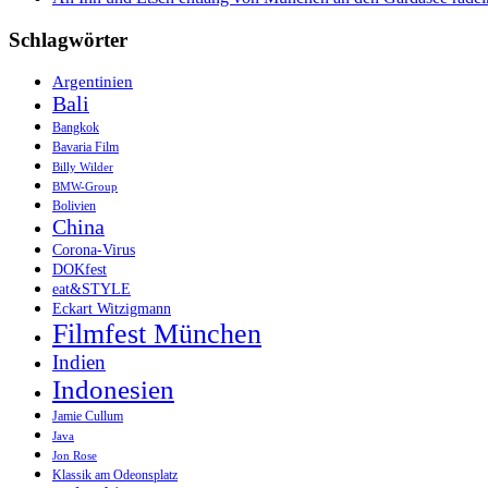
Schlagwörter
Argentinien
Bali
Bangkok
Bavaria Film
Billy Wilder
BMW-Group
Bolivien
China
Corona-Virus
DOKfest
eat&STYLE
Eckart Witzigmann
Filmfest München
Indien
Indonesien
Jamie Cullum
Java
Jon Rose
Klassik am Odeonsplatz