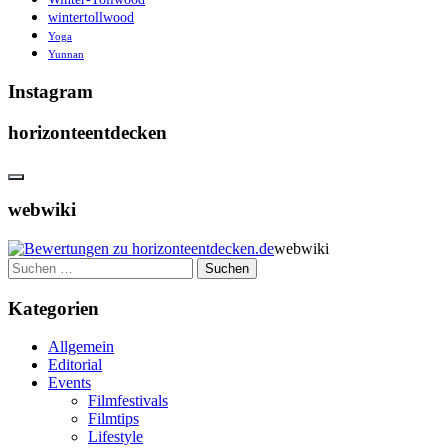
wintertollwood
Yoga
Yunnan
Instagram
horizonteentdecken
webwiki
webwiki
Suchen
nach:
Kategorien
Allgemein
Editorial
Events
Filmfestivals
Filmtips
Lifestyle