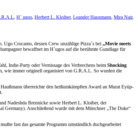
.R.A.L
,
H´ ugos
,
Herbert L. Kloiber
,
Leander Hausmann
,
Mira Nair
,
n. Ugo Crocamo, dessen Crew unzählige Pizza´s bei
„Movie meets
 Champagner bewaffnet im H´ugos auf die berühmte Gundlage für
ahl, Indie-Party oder Vernissage des Verbrechens beim
Shocking
en, wie immer originell organisiert von G.R.A.L. So wurden die
nder Haußmann überreichte den heißumkämpften Award an Murat Eyüp-
t.
und Nadeshda Brennicke sowie Herbert L. Kloiber, der
tional Germany). Anschließend wurde mit dem Münchner „The Duke“
So mußte fast das gesamte Programm umständlich duchgearbeitet