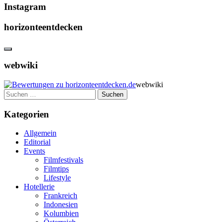
Instagram
horizonteentdecken
webwiki
webwiki
Suchen
nach:
Kategorien
Allgemein
Editorial
Events
Filmfestivals
Filmtips
Lifestyle
Hotellerie
Frankreich
Indonesien
Kolumbien