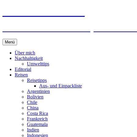
horizonteentdecken
Geschichten und Geheim-Tips über Nachhal
Springe
Menü
zum
Inhalt
Über mich
Nachhaltigkeit
Umwelttips
Editorial
Reisen
Reisetipps
Aus- und Einpackliste
Argentinien
Bolivien
Chile
China
Costa Rica
Frankreich
Guatemala
Indien
Indonesien