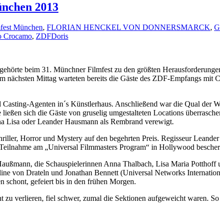
ünchen 2013
mfest München
,
FLORIAN HENCKEL VON DONNERSMARCK
,
G
 Crocamo
,
ZDF
Doris
gehörte beim 31. Münchner Filmfest zu den größten Herausforderunge
 Am nächsten Mittag warteten bereits die Gäste des ZDF-Empfangs mit
 Casting-Agenten in´s Künstlerhaus. Anschließend war die Qual der W
e ließen sich die Gäste von gruselig umgestalteten Locations überrasch
a Lisa oder Leander Hausmann als Rembrand verewigt.
hriller, Horror und Mystery auf den begehrten Preis. Regisseur Lea
Teilnahme am „Universal Filmmasters Program“ in Hollywood bescher
Haußmann, die Schauspielerinnen Anna Thalbach, Lisa Maria Potthoff 
line von Drateln und Jonathan Bennett (Universal Networks Interna
n schont, gefeiert bis in den frühen Morgen.
t zu verlieren, fiel schwer, zumal die Sektionen aufgeweicht waren. 