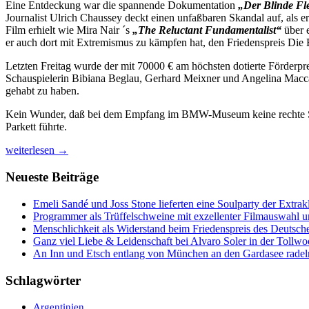
Eine Entdeckung war die spannende Dokumentation
„Der Blinde Fl
Journalist Ulrich Chaussey deckt einen unfaßbaren Skandal auf, als 
Film erhielt wie Mira Nair ´s
„The Reluctant Fundamentalist“
über e
er auch dort mit Extremismus zu kämpfen hat, den Friedenspreis Die 
Letzten Freitag wurde der mit 70000 € am höchsten dotierte Förderp
Schauspielerin Bibiana Beglau, Gerhard Meixner und Angelina Maccaro
gehabt zu haben.
Kein Wunder, daß bei dem Empfang im BMW-Museum keine rechte Sti
Parkett führte.
Kino-
weiterlesen
→
und
Partysucht
Neueste Beiträge
auf
dem
Emeli Sandé und Joss Stone lieferten eine Soulparty der Extr
Filmfest
Programmer als Trüffelschweine mit exzellenter Filmauswahl
München
Menschlichkeit als Widerstand beim Friedenspreis des Deutsch
2013
Ganz viel Liebe & Leidenschaft bei Alvaro Soler in der Tollw
An Inn und Etsch entlang von München an den Gardasee radel
Schlagwörter
Argentinien