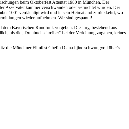
rtuschungen beim Oktoberfest Attentat 1980 in München. Der
us der Asservatenkammer verschwanden oder vernichtet wurden. Der
mber 1001 verdächtigt wird und in sein Heimatland zurückkehrt, wo
Ermittlungen wieder aufnehmen. Wir sind gespannt!
und dem Bayerischen Rundfunk vergeben. Die Jury, bestehend aus
ich, als die „Drehbuchschreiber“ bei der Verleihung zugaben, keines
die Münchner Filmfest Chefin Diana Iljine schwungvoll über´s