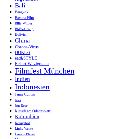
Bali
Bangkok
Bavaria Film
Billy Wilder
BMW-Group
Bolivien
China
Corona-Virus
DOKfest
eat&STYLE
Eckart Witzigmann
Filmfest München
Indien
Indonesien
Jamie Cullum
Java
Jon Rose
Klassik am Odeonsplatz
Kolumbien
Königshof
Linke Weine
Lonely Planet