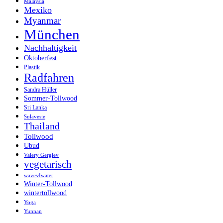
Malaysia
Mexiko
Myanmar
München
Nachhaltigkeit
Oktoberfest
Plastik
Radfahren
Sandra Hüller
Sommer-Tollwood
Sri Lanka
Sulavesie
Thailand
Tollwood
Ubud
Valery Gergiev
vegetarisch
waves4water
Winter-Tollwood
wintertollwood
Yoga
Yunnan