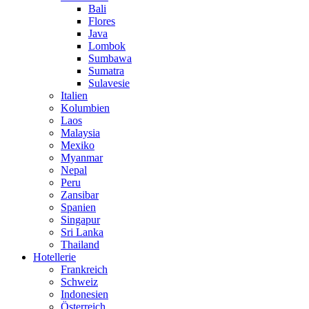
Bali
Flores
Java
Lombok
Sumbawa
Sumatra
Sulavesie
Italien
Kolumbien
Laos
Malaysia
Mexiko
Myanmar
Nepal
Peru
Zansibar
Spanien
Singapur
Sri Lanka
Thailand
Hotellerie
Frankreich
Schweiz
Indonesien
Österreich