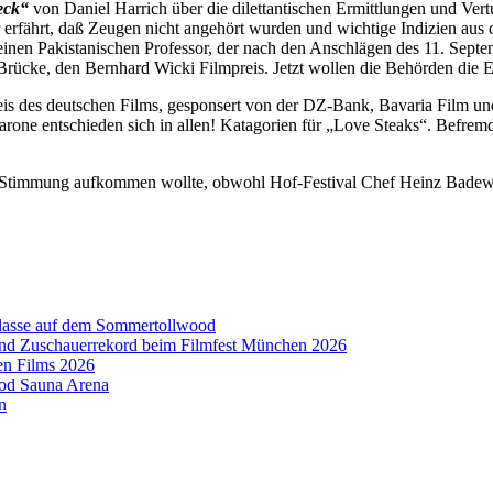
eck“
von Daniel Harrich über die dilettantischen Ermittlungen und Ve
er erfährt, daß Zeugen nicht angehört wurden und wichtige Indizien a
inen Pakistanischen Professor, der nach den Anschlägen des 11. Septe
Brücke, den Bernhard Wicki Filmpreis. Jetzt wollen die Behörden die 
reis des deutschen Films, gesponsert von der DZ-Bank, Bavaria Film 
ne entschieden sich in allen! Katagorien für „Love Steaks“. Befremdl
mmung aufkommen wollte, obwohl Hof-Festival Chef Heinz Badewitz 
aklasse auf dem Sommertollwood
 und Zuschauerrekord beim Filmfest München 2026
en Films 2026
ood Sauna Arena
n