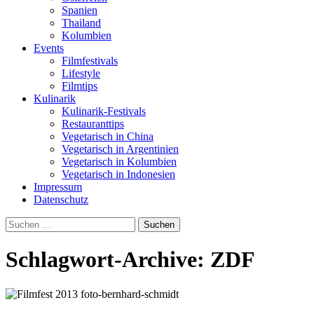
Spanien
Thailand
Kolumbien
Events
Filmfestivals
Lifestyle
Filmtips
Kulinarik
Kulinarik-Festivals
Restauranttips
Vegetarisch in China
Vegetarisch in Argentinien
Vegetarisch in Kolumbien
Vegetarisch in Indonesien
Impressum
Datenschutz
Suchen
nach:
Schlagwort-Archive: ZDF