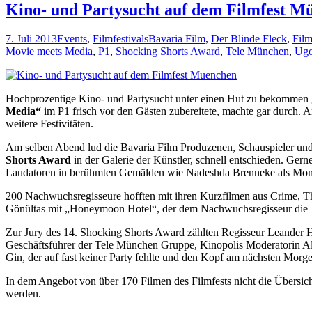
Kino- und Partysucht auf dem Filmfest M
7. Juli 2013
Events
,
Filmfestivals
Bavaria Film
,
Der Blinde Fleck
,
Fil
Movie meets Media
,
P1
,
Shocking Shorts Award
,
Tele München
,
Ugo
Hochprozentige Kino- und Partysucht unter einen Hut zu bekommen 
Media“
im P1 frisch vor den Gästen zubereitete, machte gar durch.
weitere Festivitäten.
Am selben Abend lud die Bavaria Film Produzenen, Schauspieler und
Shorts Award
in der Galerie der Künstler, schnell entschieden. Gern
Laudatoren in berühmten Gemälden wie Nadeshda Brenneke als Mon
200 Nachwuchsregisseure hofften mit ihren Kurzfilmen aus Crime, T
Gönültas mit „Honeymoon Hotel“, der dem Nachwuchsregisseur die 
Zur Jury des 14. Shocking Shorts Award zählten Regisseur Leander 
Geschäftsführer der Tele München Gruppe, Kinopolis Moderatorin A
Gin, der auf fast keiner Party fehlte und den Kopf am nächsten Morge
In dem Angebot von über 170 Filmen des Filmfests nicht die Übersich
werden.