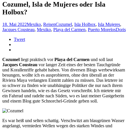
Cozumel, Isla de Mujeres oder Isla
Holbox?
18. Mai 2022
Mexiko
,
Reisen
Cozumel
,
Isla Holbox
,
Isla Mujeres
,
Jacques Cousteau
,
Mexiko
,
Playa del Carmen
,
Puerto Morelos
Doris
Tweet
Cozumel
liegt praktisch vor
Playa del Carmen
und soll laut
Jacques Cousteau
vor langer Zeit eines der besten Tauchgründe
und Korallenriffe gehabt haben. Von diversen Blogs werbewirksam
besungen, wollte ich es ausprobieren, ohne den überall an der
Riviera Maya verlangten Eintritt zahlen zu müssen. Das letztere ist
so schwer zu finden wie unabhängige Politiker die nur nach ihrem
Gewissen handeln, wie es das Gesetz vorschreibt. Ich mietete mir
ein Fahrrad und radelte nach Süden, wo es laut meiner Gastgeberin
und einem Blog gute Schnorchel-Gründe geben soll.
Es war heiß und selten schattig. Verschwitzt am blaugrünen Wasser
angelangt, vermieden Wellen wegen des starken Windes und