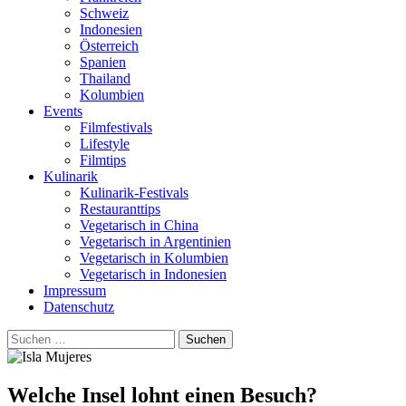
Schweiz
Indonesien
Österreich
Spanien
Thailand
Kolumbien
Events
Filmfestivals
Lifestyle
Filmtips
Kulinarik
Kulinarik-Festivals
Restauranttips
Vegetarisch in China
Vegetarisch in Argentinien
Vegetarisch in Kolumbien
Vegetarisch in Indonesien
Impressum
Datenschutz
Suchen
nach:
Welche Insel lohnt einen Besuch?