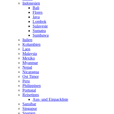
Indonesien
Bali
Flores
Java
Lombok
Sulavesie
Sumatra
Sumbawa
Italien
Kolumbien
Laos
Malaysia
Mexiko
Myanmar
Nepal
Nicaragua
Ost Timor
Peru
Philippinen
Portugal
Reisetipps
Aus- und Einpackliste
Sansibar
Singapur
Spanien