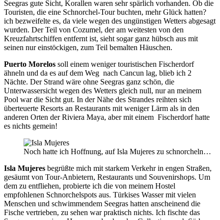
Seegras gute Sicht, Korallen waren sehr spärlich vorhanden. Ob die
Touristen, die eine Schnorchel-Tour buchten, mehr Glück hatten?
ich bezweifelte es, da viele wegen des ungünstigen Wetters abgesagt
wurden. Der Teil von Cozumel, der am weitesten von den
Kreuzfahrtschiffen entfernt ist, sieht sogar ganz hübsch aus mit
seinen nur einstöckigen, zum Teil bemalten Häuschen.
Puerto Morelos
soll einem weniger touristischen Fischerdorf
ähneln und da es auf dem Weg nach Cancun lag, blieb ich 2
Nächte. Der Strand wäre ohne Seegras ganz schön, die
Unterwassersicht wegen des Wetters gleich null, nur an meinem
Pool war die Sicht gut. In der Nähe des Strandes reihten sich
überteuerte Resorts an Restaurants mit weniger Lärm als in den
anderen Orten der Riviera Maya, aber mit einem Fischerdorf hatte
es nichts gemein!
Noch hatte ich Hoffnung, auf Isla Mujeres zu schnorcheln…
Isla Mujeres
begrüßte mich mit starkem Verkehr in engen Straßen,
gesäumt von Tour-Anbietern, Restaurants und Souvenirshops. Um
dem zu entfliehen, probierte ich die von meinem Hostel
empfohlenen Schnorchelspots aus. Türkises Wasser mit vielen
Menschen und schwimmendem Seegras hatten anscheinend die
Fische vertrieben, zu sehen war praktisch nichts. Ich fischte das