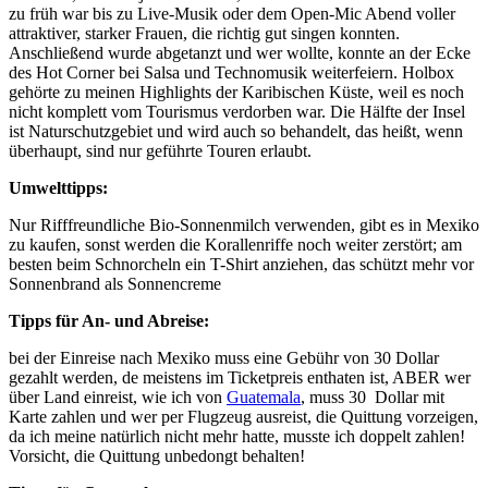
zu früh war bis zu Live-Musik oder dem Open-Mic Abend voller
attraktiver, starker Frauen, die richtig gut singen konnten.
Anschließend wurde abgetanzt und wer wollte, konnte an der Ecke
des Hot Corner bei Salsa und Technomusik weiterfeiern. Holbox
gehörte zu meinen Highlights der Karibischen Küste, weil es noch
nicht komplett vom Tourismus verdorben war. Die Hälfte der Insel
ist Naturschutzgebiet und wird auch so behandelt, das heißt, wenn
überhaupt, sind nur geführte Touren erlaubt.
Umwelttipps:
Nur Rifffreundliche Bio-Sonnenmilch verwenden, gibt es in Mexiko
zu kaufen, sonst werden die Korallenriffe noch weiter zerstört; am
besten beim Schnorcheln ein T-Shirt anziehen, das schützt mehr vor
Sonnenbrand als Sonnencreme
Tipps für An- und Abreise:
bei der Einreise nach Mexiko muss eine Gebühr von 30 Dollar
gezahlt werden, de meistens im Ticketpreis enthaten ist, ABER wer
über Land einreist, wie ich von
Guatemala
, muss 30 Dollar mit
Karte zahlen und wer per Flugzeug ausreist, die Quittung vorzeigen,
da ich meine natürlich nicht mehr hatte, musste ich doppelt zahlen!
Vorsicht, die Quittung unbedongt behalten!