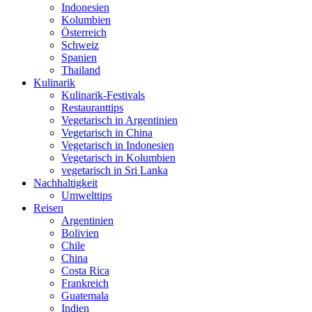
Indonesien
Kolumbien
Österreich
Schweiz
Spanien
Thailand
Kulinarik
Kulinarik-Festivals
Restauranttips
Vegetarisch in Argentinien
Vegetarisch in China
Vegetarisch in Indonesien
Vegetarisch in Kolumbien
vegetarisch in Sri Lanka
Nachhaltigkeit
Umwelttips
Reisen
Argentinien
Bolivien
Chile
China
Costa Rica
Frankreich
Guatemala
Indien