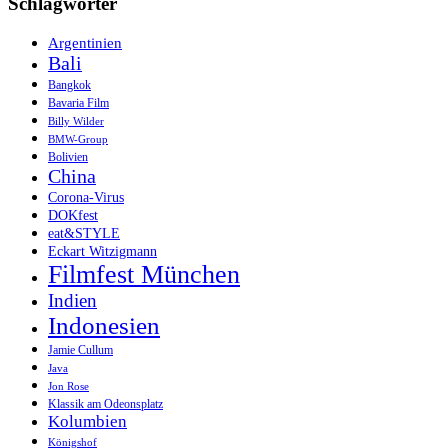
Schlagwörter
Argentinien
Bali
Bangkok
Bavaria Film
Billy Wilder
BMW-Group
Bolivien
China
Corona-Virus
DOKfest
eat&STYLE
Eckart Witzigmann
Filmfest München
Indien
Indonesien
Jamie Cullum
Java
Jon Rose
Klassik am Odeonsplatz
Kolumbien
Königshof