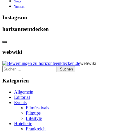
Yoga
Yunnan
Instagram
horizonteentdecken
webwiki
webwiki
Suchen
nach:
Kategorien
Allgemein
Editorial
Events
Filmfestivals
Filmtips
Lifestyle
Hotellerie
Frankreich