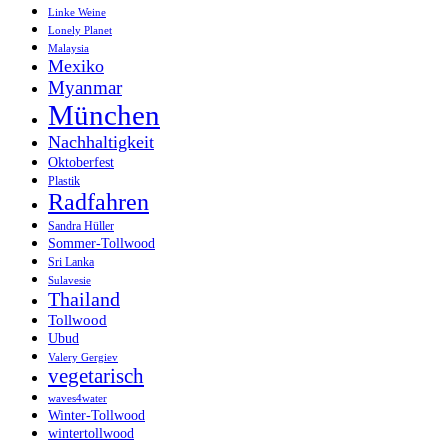
Linke Weine
Lonely Planet
Malaysia
Mexiko
Myanmar
München
Nachhaltigkeit
Oktoberfest
Plastik
Radfahren
Sandra Hüller
Sommer-Tollwood
Sri Lanka
Sulavesie
Thailand
Tollwood
Ubud
Valery Gergiev
vegetarisch
waves4water
Winter-Tollwood
wintertollwood