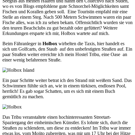
Seegras aus meinen Haaren und nahm den Collectivo nach Süden,
wo es von Blogs empfohlene gute Schnorchel-Möglichkeiten samt
Fischen und Korallen geben soll. Eine Touristin empfahl mir eine
Stelle an einem Steg. Nach 500 Metern Schwimmen waren ein paar
Fische alles, was ich zu sehen bekam. Offensichtlich wurden sie von
den teuren Beachclubs zu gut bezahlt oder gefüttert? Weitere
Erkundungen ersparte ich mir, Holbox wartete auf mich.
Beim Fähranleger in
Holbox
wirbelten die Taxis, hier handelt es
sich um Golfcarts, den Staub auf den unbefestigten Straßen auf. Ein
paar Straßen weiter erreichte ich mein Hostel Tribu, eine Oase an
einer wenig befahrenen Straße.
Ein paar Schritte weiter betrat ich den Strand mit weißem Sand. Das
Schwimmen fühlte sich an, wie in einem türkisen, endlosen Pool,
herrlich! Es gab sogar Schatten, um es sich mit einem Buch
gemütlich zu machen.
Das Tribu veranstaltete einen hochinteressanten Streetart-
Spaziergang der einheimischen Künstler. Es lohnte sich, durch die
Straßen zu schlendern, um diese zu entdecken! Im Tribu war immer
etwas los, vom Mojito zubereiten, was mir um 17 Uhr bei der Hitze