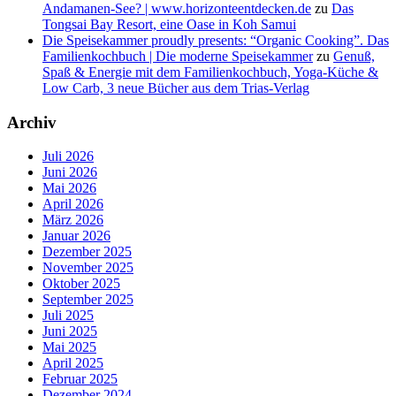
Andamanen-See? | www.horizonteentdecken.de
zu
Das
Tongsai Bay Resort, eine Oase in Koh Samui
Die Speisekammer proudly presents: “Organic Cooking”. Das
Familienkochbuch | Die moderne Speisekammer
zu
Genuß,
Spaß & Energie mit dem Familienkochbuch, Yoga-Küche &
Low Carb, 3 neue Bücher aus dem Trias-Verlag
Archiv
Juli 2026
Juni 2026
Mai 2026
April 2026
März 2026
Januar 2026
Dezember 2025
November 2025
Oktober 2025
September 2025
Juli 2025
Juni 2025
Mai 2025
April 2025
Februar 2025
Dezember 2024