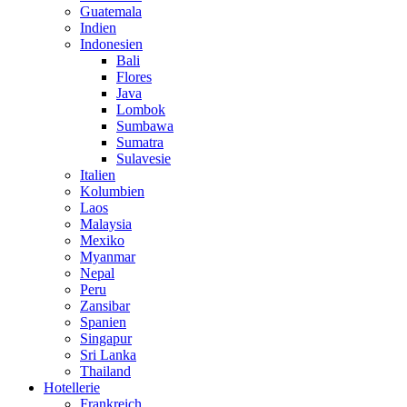
Guatemala
Indien
Indonesien
Bali
Flores
Java
Lombok
Sumbawa
Sumatra
Sulavesie
Italien
Kolumbien
Laos
Malaysia
Mexiko
Myanmar
Nepal
Peru
Zansibar
Spanien
Singapur
Sri Lanka
Thailand
Hotellerie
Frankreich