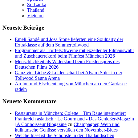
Sri Lanka
Thailand
Vietnam
Neueste Beiträge
Emeli Sandé und Joss Stone lieferten eine Soulparty der
Extraklasse auf dem Sommertollwood
Programmer als Trüffelschweine mit exzellenter Filmauswahl
und Zuschauerrekord beim Filmfest München 2026
Menschlichkeit als Widerstand beim Friedenspreis des
Deutschen Films 2026
Ganz viel Liebe & Leidenschaft bei Alvaro Soler in der
Tollwood Sauna Arena
An Inn und Etsch entlang von München an den Gardasee
radeln
Neueste Kommentare
Restaurants in München: Colette – Tim Raue interpretiert
Frankreich asiatisch · Le Gourmand - Das Genießer-Magazin
| A Connoisseur Blogazine
zu
Champagner, Wein und
kulinarische Genüsse versüßen den November-Blues
Welche Insel ist die Schönste in der Thailändischen