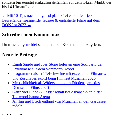
sondern bin günstig einkaufen gegangen auf dem lokaen Markt, der
bis 14 Uhr auf hatte.
Beitrags-
←
Mit 10 Tips nachhaltig und plastikfrei einkaufen, jetzt!
Bewegende, spannende, feurige & engagierte Filme auf dem
Navigation
DOKfest 2022
→
Schreibe einen Kommentar
Du musst
angemeldet
sein, um einen Kommentar abzugeben.
Neueste Beiträge
Emeli Sandé und Joss Stone lieferten eine Soulparty der
Extraklasse auf dem Sommertollwood
Programmer als Trüffelschweine mit exzellenter Filmauswahl
und Zuschauerrekord beim Filmfest München 2026
Menschlichkeit als Widerstand beim Friedenspreis des
Deutschen Films 2026
Ganz viel Liebe & Leidenschaft bei Alvaro Soler in der
Tollwood Sauna Arena
An Inn und Etsch entlang von München an den Gardasee
radeln