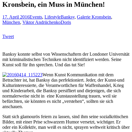
Kronsbein, ein Muss in München!
17. April 2016
Events
,
Lifestyle
Banksy
,
Galerie Kronsbein
,
München
,
Viktor Andriichenko
Doris
Tweet
Banksy konnte selbst von Wissenschaftern der Londoner Universität
mit kriminalistischen Techniken nicht identifiziert werden. Seine
Kunst soll für ihn sprechen. Und das tut Sie!
Wenn Kunst Kommunikation mit dem
Betrachter ist, hat Banksy das perfektioniert. Jeder, der Kunst-und
Kulturinteressierte, die Verantwortlichen für Waffenhandel, Krieg
und Kinderarbeit, die Banksy persifliert und diejenigen, die sich
normalerweise nicht in eine Kunstausstellung trauen, weil sie
befürchten, sie könnten es nicht „verstehen“, sollten sie sich
anschauen.
Statt sich glamourös feiern zu lassen, sind ihm seine sozialkritischen
Bilder, mit einer Prise schwarzem Humor versetzt, wichtiger. Er
oder ein Kollektiv, man weiß es nicht, sprayen weltweit kritisch über