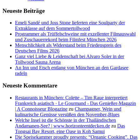
Neueste Beiträge
Emeli Sandé und Joss Stone lieferten eine Soulparty der
Extraklasse auf dem Sommertollwood
Programmer als Trüffelschweine mit exzellenter Filmauswahl
und Zuschauerrekord beim Filmfest München 2026
Menschlichkeit als Widerstand beim Friedenspreis des
Deutschen Films 2026
Ganz viel Liebe & Leidenschaft bei Alvaro Soler in der
Tollwood Sauna Arena
An Inn und Etsch entlang von München an den Gardasee
radeln
Neueste Kommentare
Restaurants in München: Colette – Tim Raue interpretiert
Frankreich asiatisch · Le Gourmand - Das Genießer-Magazin
| A Connoisseur Blogazine
zu
Champagner, Wein und
kulinarische Genüsse versüßen den November-Blues
Welche Insel ist die Schönste in der Thailändischen
Andamanen-See? | www.horizonteentdecken.de
zu
Das
Tongsai Bay Resort, eine Oase in Koh Samui
Die Speisekammer proudly presents: “Organic Cooking”. Das