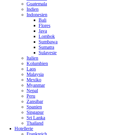
Guatemala
Indien
Indonesien
Bali
Flores
Java
Lombok
Sumbawa
Sumatra
Sulavesie
Italien
Kolumbien
Laos
Malaysia
Mexiko
Myanmar
Nepal
Peru
Zansibar
Spanien
Singapur
Sri Lanka
Thailand
Hotellerie
Frankreich