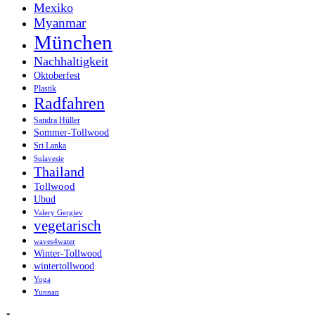
Mexiko
Myanmar
München
Nachhaltigkeit
Oktoberfest
Plastik
Radfahren
Sandra Hüller
Sommer-Tollwood
Sri Lanka
Sulavesie
Thailand
Tollwood
Ubud
Valery Gergiev
vegetarisch
waves4water
Winter-Tollwood
wintertollwood
Yoga
Yunnan