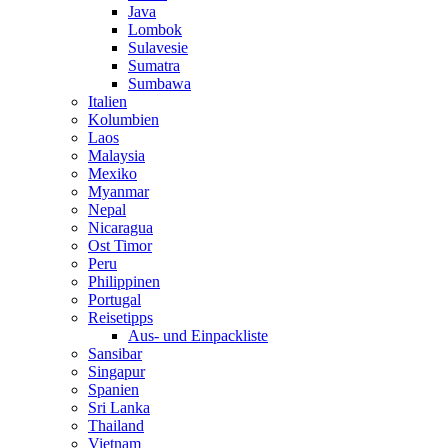
Java
Lombok
Sulavesie
Sumatra
Sumbawa
Italien
Kolumbien
Laos
Malaysia
Mexiko
Myanmar
Nepal
Nicaragua
Ost Timor
Peru
Philippinen
Portugal
Reisetipps
Aus- und Einpackliste
Sansibar
Singapur
Spanien
Sri Lanka
Thailand
Vietnam