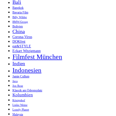
Bali
Bangkok
Bavaria Film
Billy Wilder
BMW-Group
Bolivien
China
Corona-Virus
DOKfest
eat&STYLE
Eckart Witzigmann
Filmfest München
Indien
Indonesien
Jamie Cullum
Java
Jon Rose
Klassik am Odeonsplatz
Kolumbien
Königshof
Linke Weine
Lonely Planet
Malaysia