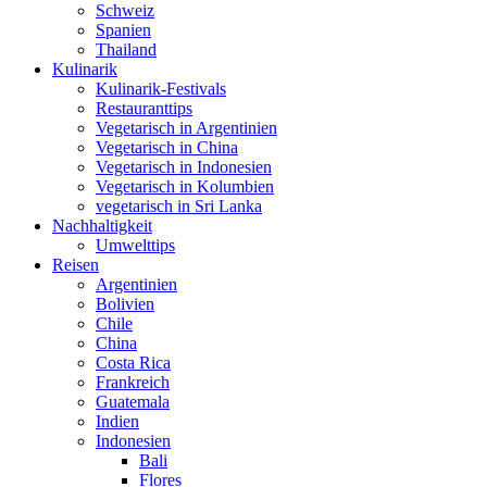
Schweiz
Spanien
Thailand
Kulinarik
Kulinarik-Festivals
Restauranttips
Vegetarisch in Argentinien
Vegetarisch in China
Vegetarisch in Indonesien
Vegetarisch in Kolumbien
vegetarisch in Sri Lanka
Nachhaltigkeit
Umwelttips
Reisen
Argentinien
Bolivien
Chile
China
Costa Rica
Frankreich
Guatemala
Indien
Indonesien
Bali
Flores