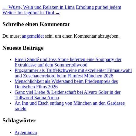
Beitrags-
←
Wüste, Wein und Relaxen in Lima
Erholung pur bei jedem
Wetter: Im Jagdhof in Tirol
→
Navigation
Schreibe einen Kommentar
Du musst
angemeldet
sein, um einen Kommentar abzugeben.
Neueste Beiträge
Emeli Sandé und Joss Stone lieferten eine Soulparty der
Extraklasse auf dem Sommertollwood
Programmer als Trüffelschweine mit exzellenter Filmauswahl
und Zuschauerrekord beim Filmfest München 2026
Menschlichkeit als Widerstand beim Friedenspreis des
Deutschen Films 2026
Ganz viel Liebe & Leidenschaft bei Alvaro Soler in der
Tollwood Sauna Arena
An Inn und Etsch entlang von München an den Gardasee
radeln
Schlagwörter
Argentinien