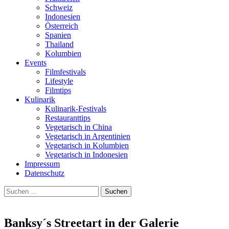
Schweiz
Indonesien
Österreich
Spanien
Thailand
Kolumbien
Events
Filmfestivals
Lifestyle
Filmtips
Kulinarik
Kulinarik-Festivals
Restauranttips
Vegetarisch in China
Vegetarisch in Argentinien
Vegetarisch in Kolumbien
Vegetarisch in Indonesien
Impressum
Datenschutz
Suchen
nach:
Banksy´s Streetart in der Galerie