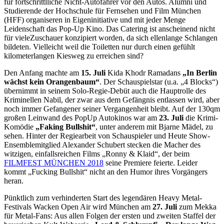
für fortschrittlliche Nicht-Autofahrer vor den Autos. Alumni und
Studierende der Hochschule für Fernsehen und Film München
(HFF) organiseren in Eigeninitiative und mit jeder Menge
Leidenschaft das Pop-Up Kino. Das Catering ist anscheinend nicht
für vieleZuschauer konzipiert worden, da sich ellenlange Schlangen
bildeten. Vielleicht weil die Toiletten nur durch einen gefühlt
kilometerlangen Kiesweg zu erreichen sind?
Den Anfang machte am
15. Juli
Kida Khodr Ramadans
„In Berlin
wächst kein Orangenbaum“
. Der Schauspielstar (u.a. „4 Blocks“)
übernimmt in seinem Solo-Regie-Debüt auch die Hauptrolle des
Kriminellen Nabil, der zwar aus dem Gefängnis entlassen wird, aber
noch immer Gefangener seiner Vergangenheit bleibt. Auf der 130qm
großen Leinwand des PopUp Autokinos war am
23. Juli
die Krimi-
Komödie
„Faking Bullshit“
, unter anderem mit Bjarne Mädel, zu
sehen. Hinter der Regiearbeit von Schauspieler und Heute Show-
Ensemblemitglied Alexander Schubert stecken die Macher des
witzigen, einfallsreichen Films „Ronny & Klaid“, der beim
FILMFEST MÜNCHEN 2018
seine Premiere feierte. Leider
kommt „Fucking Bullshit“ nicht an den Humor ihres Vorgängers
heran.
Pünktlich zum verhinderten Start des legendären Heavy Metal-
Festivals Wacken Open Air wird München am
27. Juli
zum Mekka
für Metal-Fans: Aus allen Folgen der ersten und zweiten Staffel der