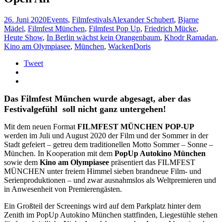
26. Juni 2020
Events
,
Filmfestivals
Alexander Schubert
,
Bjarne
Mädel
,
Filmfest München
,
Filmfest Pop Up
,
Friedrich Mücke
,
Heute Show
,
In Berlin wächst kein Orangenbaum
,
Khodr Ramadan
,
Kino am Olympiasee
,
München
,
Wacken
Doris
Tweet
Das Filmfest München wurde abgesagt, aber das
Festivalgefühl soll nicht ganz untergehen!
Mit dem neuen Format
FILMFEST MÜNCHEN POP-UP
werden im Juli und August 2020 der Film und der Sommer in der
Stadt gefeiert – getreu dem traditionellen Motto Sommer – Sonne –
München. In Kooperation mit dem
PopUp Autokino München
sowie dem
Kino am Olympiasee
präsentiert das FILMFEST
MÜNCHEN unter freiem Himmel sieben brandneue Film- und
Serienproduktionen – und zwar ausnahmslos als Weltpremieren und
in Anwesenheit von Premierengästen.
Ein Großteil der Screenings wird auf dem Parkplatz hinter dem
Zenith im PopUp Autokino München stattfinden, Liegestühle stehen