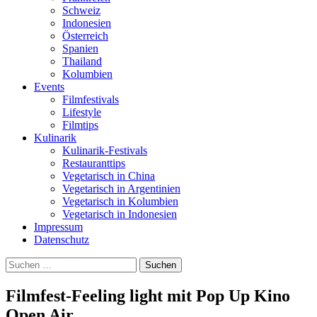
Schweiz
Indonesien
Österreich
Spanien
Thailand
Kolumbien
Events
Filmfestivals
Lifestyle
Filmtips
Kulinarik
Kulinarik-Festivals
Restauranttips
Vegetarisch in China
Vegetarisch in Argentinien
Vegetarisch in Kolumbien
Vegetarisch in Indonesien
Impressum
Datenschutz
Suchen
nach:
Filmfest-Feeling light mit Pop Up Kino
Open Air