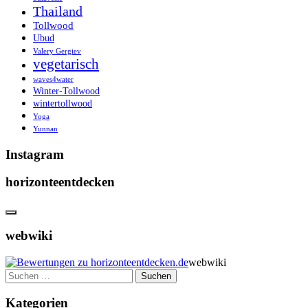
Thailand
Tollwood
Ubud
Valery Gergiev
vegetarisch
waves4water
Winter-Tollwood
wintertollwood
Yoga
Yunnan
Instagram
horizonteentdecken
webwiki
webwiki
Suchen
nach:
Kategorien