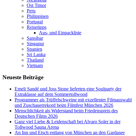
Ost Timor
Peru
Philippinen
Portugal
Reisetipps
Aus- und Einpackliste
Sansibar
Singapur
Spanien
Sri Lanka
Thailand
Vietnam
Neueste Beiträge
Emeli Sandé und Joss Stone lieferten eine Soulparty der
Extraklasse auf dem Sommertollwood
Programmer als Trüffelschweine mit exzellenter Filmauswahl
und Zuschauerrekord beim Filmfest München 2026
Menschlichkeit als Widerstand beim Friedenspreis des
Deutschen Films 2026
Ganz viel Liebe & Leidenschaft bei Alvaro Soler in der
Tollwood Sauna Arena
An Inn und Etsch entlang von München an den Gardasee