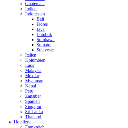
Guatemala
Indien
Indonesien
Bali
Flores
Java
Lombok
Sumbawa
Sumatra
Sulavesie
Italien
Kolumbien
Laos
Malaysia
Mexiko
Myanmar
Nepal
Peru
Zansibar
Spanien
Singapur
Sri Lanka
Thailand
Hotellerie
Frankreich