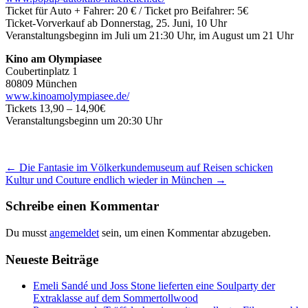
Ticket für Auto + Fahrer: 20 € / Ticket pro Beifahrer: 5€
Ticket-Vorverkauf ab Donnerstag, 25. Juni, 10 Uhr
Veranstaltungsbeginn im Juli um 21:30 Uhr, im August um 21 Uhr
Kino am Olympiasee
Coubertinplatz 1
80809 München
www.kinoamolympiasee.de/
Tickets 13,90 – 14,90€
Veranstaltungsbeginn um 20:30 Uhr
Beitrags-
←
Die Fantasie im Völkerkundemuseum auf Reisen schicken
Kultur und Couture endlich wieder in München
→
Navigation
Schreibe einen Kommentar
Du musst
angemeldet
sein, um einen Kommentar abzugeben.
Neueste Beiträge
Emeli Sandé und Joss Stone lieferten eine Soulparty der
Extraklasse auf dem Sommertollwood