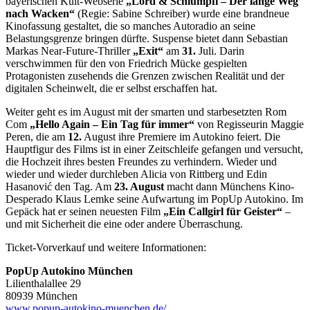
bayerischen Kult-Webserie
„Lord & Schlumpfi – Der lange Weg
nach Wacken“
(Regie: Sabine Schreiber) wurde eine brandneue
Kinofassung gestaltet, die so manches Autoradio an seine
Belastungsgrenze bringen dürfte. Suspense bietet dann Sebastian
Markas Near-Future-Thriller
„Exit“
am
31.
Juli. Darin
verschwimmen für den von Friedrich Mücke gespielten
Protagonisten zusehends die Grenzen zwischen Realität und der
digitalen Scheinwelt, die er selbst erschaffen hat.
Weiter geht es im August mit der smarten und starbesetzten Rom
Com
„Hello Again – Ein Tag für immer“
von Regisseurin Maggie
Peren, die am
12.
August ihre Premiere im Autokino feiert. Die
Hauptfigur des Films ist in einer Zeitschleife gefangen und versucht,
die Hochzeit ihres besten Freundes zu verhindern. Wieder und
wieder und wieder durchleben Alicia von Rittberg und Edin
Hasanović den Tag. Am
23. August
macht dann Münchens Kino-
Desperado Klaus Lemke seine Aufwartung im PopUp Autokino. Im
Gepäck hat er seinen neuesten Film
„Ein Callgirl für Geister“
–
und mit Sicherheit die eine oder andere Überraschung.
Ticket-Vorverkauf und weitere Informationen:
PopUp Autokino München
Lilienthalallee 29
80939 München
www.popup-autokino-muenchen.de/