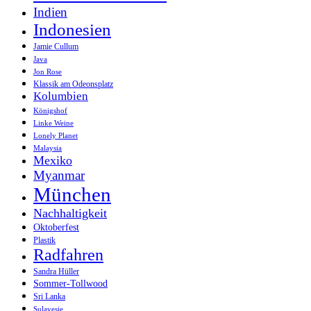
Indien
Indonesien
Jamie Cullum
Java
Jon Rose
Klassik am Odeonsplatz
Kolumbien
Königshof
Linke Weine
Lonely Planet
Malaysia
Mexiko
Myanmar
München
Nachhaltigkeit
Oktoberfest
Plastik
Radfahren
Sandra Hüller
Sommer-Tollwood
Sri Lanka
Sulavesie