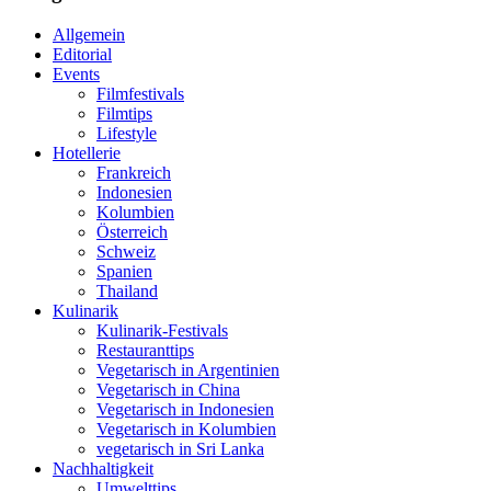
Allgemein
Editorial
Events
Filmfestivals
Filmtips
Lifestyle
Hotellerie
Frankreich
Indonesien
Kolumbien
Österreich
Schweiz
Spanien
Thailand
Kulinarik
Kulinarik-Festivals
Restauranttips
Vegetarisch in Argentinien
Vegetarisch in China
Vegetarisch in Indonesien
Vegetarisch in Kolumbien
vegetarisch in Sri Lanka
Nachhaltigkeit
Umwelttips