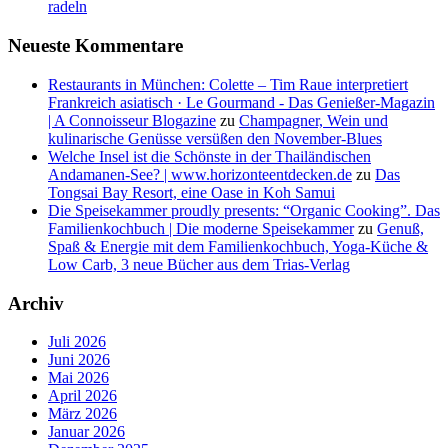
radeln
Neueste Kommentare
Restaurants in München: Colette – Tim Raue interpretiert
Frankreich asiatisch · Le Gourmand - Das Genießer-Magazin
| A Connoisseur Blogazine
zu
Champagner, Wein und
kulinarische Genüsse versüßen den November-Blues
Welche Insel ist die Schönste in der Thailändischen
Andamanen-See? | www.horizonteentdecken.de
zu
Das
Tongsai Bay Resort, eine Oase in Koh Samui
Die Speisekammer proudly presents: “Organic Cooking”. Das
Familienkochbuch | Die moderne Speisekammer
zu
Genuß,
Spaß & Energie mit dem Familienkochbuch, Yoga-Küche &
Low Carb, 3 neue Bücher aus dem Trias-Verlag
Archiv
Juli 2026
Juni 2026
Mai 2026
April 2026
März 2026
Januar 2026