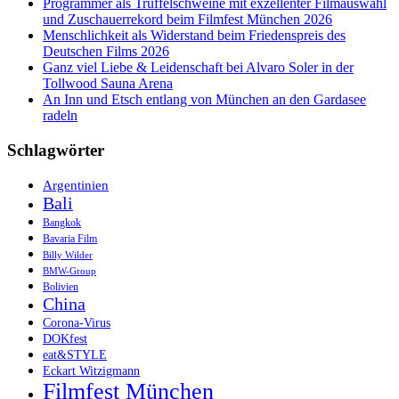
Programmer als Trüffelschweine mit exzellenter Filmauswahl
und Zuschauerrekord beim Filmfest München 2026
Menschlichkeit als Widerstand beim Friedenspreis des
Deutschen Films 2026
Ganz viel Liebe & Leidenschaft bei Alvaro Soler in der
Tollwood Sauna Arena
An Inn und Etsch entlang von München an den Gardasee
radeln
Schlagwörter
Argentinien
Bali
Bangkok
Bavaria Film
Billy Wilder
BMW-Group
Bolivien
China
Corona-Virus
DOKfest
eat&STYLE
Eckart Witzigmann
Filmfest München