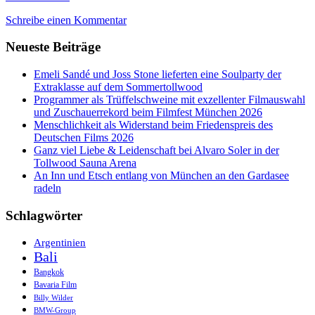
Feeling
Schreibe einen Kommentar
light
mit
Neueste Beiträge
Pop
Up
Kino
Emeli Sandé und Joss Stone lieferten eine Soulparty der
Open
Extraklasse auf dem Sommertollwood
Air
Programmer als Trüffelschweine mit exzellenter Filmauswahl
und Zuschauerrekord beim Filmfest München 2026
Menschlichkeit als Widerstand beim Friedenspreis des
Deutschen Films 2026
Ganz viel Liebe & Leidenschaft bei Alvaro Soler in der
Tollwood Sauna Arena
An Inn und Etsch entlang von München an den Gardasee
radeln
Schlagwörter
Argentinien
Bali
Bangkok
Bavaria Film
Billy Wilder
BMW-Group