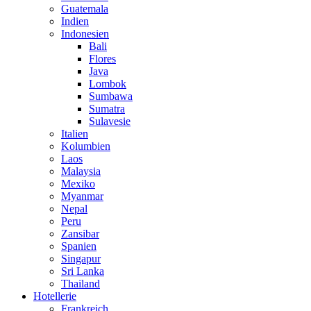
Guatemala
Indien
Indonesien
Bali
Flores
Java
Lombok
Sumbawa
Sumatra
Sulavesie
Italien
Kolumbien
Laos
Malaysia
Mexiko
Myanmar
Nepal
Peru
Zansibar
Spanien
Singapur
Sri Lanka
Thailand
Hotellerie
Frankreich