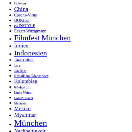
Bolivien
China
Corona-Virus
DOKfest
eat&STYLE
Eckart Witzigmann
Filmfest München
Indien
Indonesien
Jamie Cullum
Java
Jon Rose
Klassik am Odeonsplatz
Kolumbien
Königshof
Linke Weine
Lonely Planet
Malaysia
Mexiko
Myanmar
München
Nachhaltigkeit