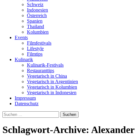
Schweiz
Indonesien
Österreich
Spanien
Thailand
Kolumbien
Events
Filmfestivals
Lifestyle
Filmtips
Kulinarik
Kulinarik-Festivals
Restauranttips
Vegetarisch in China
Vegetarisch in Argentinien
Vegetarisch in Kolumbien
Vegetarisch in Indonesien
Impressum
Datenschutz
Suchen
nach:
Schlagwort-Archive: Alexander