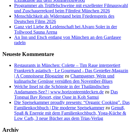
Extraklasse auf dem Sommertollwood
Programmer als Trüffelschweine mit exzellenter Filmauswahl
und Zuschauerrekord beim Filmfest München 2026
Menschlichkeit als Widerstand beim Friedenspreis des
Deutschen Films 2026
Ganz viel Liebe & Leidenschaft bei Alvaro Soler in der
Tollwood Sauna Arena
An Inn und Etsch entlang von München an den Gardasee
radeln
Neueste Kommentare
Restaurants in München: Colette – Tim Raue interpretiert
Frankreich asiatisch · Le Gourmand - Das Genießer-Magazin
| A Connoisseur Blogazine
zu
Champagner, Wein und
kulinarische Genüsse versüßen den November-Blues
Welche Insel ist die Schönste in der Thailändischen
Andamanen-See? | www.horizonteentdecken.de
zu
Das
Tongsai Bay Resort, eine Oase in Koh Samui
Die Speisekammer proudly presents: “Organic Cooking”. Das
Familienkochbuch | Die moderne Speisekammer
zu
Genuß,
Spaß & Energie mit dem Familienkochbuch, Yoga-Küche &
Low Carb, 3 neue Bücher aus dem Trias-Verlag
Archiv