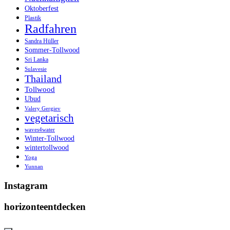
Oktoberfest
Plastik
Radfahren
Sandra Hüller
Sommer-Tollwood
Sri Lanka
Sulavesie
Thailand
Tollwood
Ubud
Valery Gergiev
vegetarisch
waves4water
Winter-Tollwood
wintertollwood
Yoga
Yunnan
Instagram
horizonteentdecken