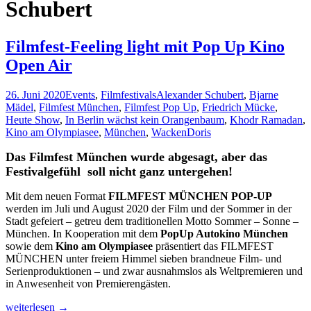
Schubert
Filmfest-Feeling light mit Pop Up Kino
Open Air
26. Juni 2020
Events
,
Filmfestivals
Alexander Schubert
,
Bjarne
Mädel
,
Filmfest München
,
Filmfest Pop Up
,
Friedrich Mücke
,
Heute Show
,
In Berlin wächst kein Orangenbaum
,
Khodr Ramadan
,
Kino am Olympiasee
,
München
,
Wacken
Doris
Das Filmfest München wurde abgesagt, aber das
Festivalgefühl soll nicht ganz untergehen!
Mit dem neuen Format
FILMFEST MÜNCHEN POP-UP
werden im Juli und August 2020 der Film und der Sommer in der
Stadt gefeiert – getreu dem traditionellen Motto Sommer – Sonne –
München. In Kooperation mit dem
PopUp Autokino München
sowie dem
Kino am Olympiasee
präsentiert das FILMFEST
MÜNCHEN unter freiem Himmel sieben brandneue Film- und
Serienproduktionen – und zwar ausnahmslos als Weltpremieren und
in Anwesenheit von Premierengästen.
Filmfest-
weiterlesen
→