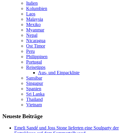
Italien
Kolumbien
Laos
Malaysia
Mexiko
Myanmar
Nepal
Nicaragua
Ost Timor
Peru
Philippinen
Portugal
Reisetipps
Aus- und Einpackliste
Sansibar
Singapur
Spanien
Sri Lanka
Thailand
Vietnam
Neueste Beiträge
Emeli Sandé und Joss Stone lieferten eine Soulparty der