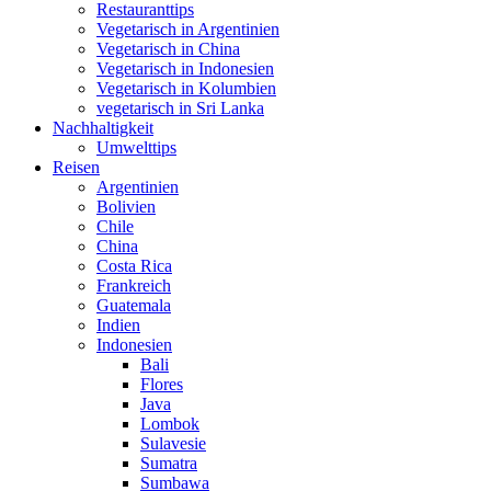
Restauranttips
Vegetarisch in Argentinien
Vegetarisch in China
Vegetarisch in Indonesien
Vegetarisch in Kolumbien
vegetarisch in Sri Lanka
Nachhaltigkeit
Umwelttips
Reisen
Argentinien
Bolivien
Chile
China
Costa Rica
Frankreich
Guatemala
Indien
Indonesien
Bali
Flores
Java
Lombok
Sulavesie
Sumatra
Sumbawa