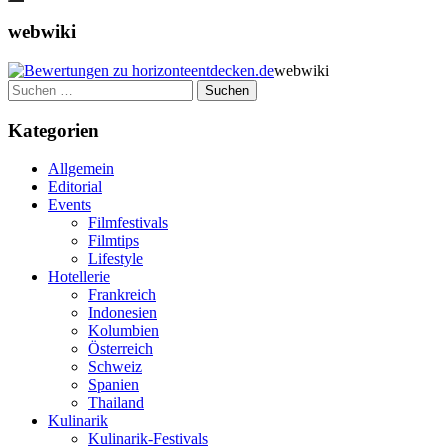
webwiki
webwiki
Suchen
nach:
Kategorien
Allgemein
Editorial
Events
Filmfestivals
Filmtips
Lifestyle
Hotellerie
Frankreich
Indonesien
Kolumbien
Österreich
Schweiz
Spanien
Thailand
Kulinarik
Kulinarik-Festivals