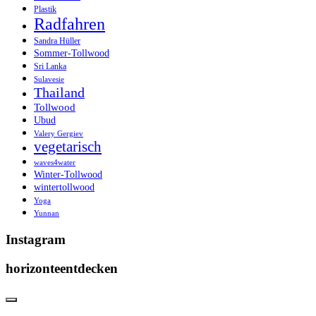
Plastik
Radfahren
Sandra Hüller
Sommer-Tollwood
Sri Lanka
Sulavesie
Thailand
Tollwood
Ubud
Valery Gergiev
vegetarisch
waves4water
Winter-Tollwood
wintertollwood
Yoga
Yunnan
Instagram
horizonteentdecken