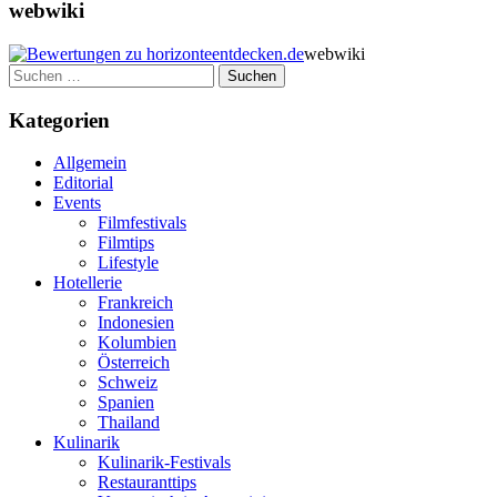
webwiki
webwiki
Suchen
nach:
Kategorien
Allgemein
Editorial
Events
Filmfestivals
Filmtips
Lifestyle
Hotellerie
Frankreich
Indonesien
Kolumbien
Österreich
Schweiz
Spanien
Thailand
Kulinarik
Kulinarik-Festivals
Restauranttips