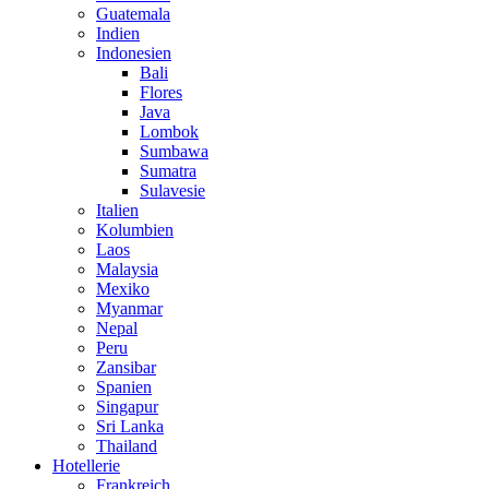
Guatemala
Indien
Indonesien
Bali
Flores
Java
Lombok
Sumbawa
Sumatra
Sulavesie
Italien
Kolumbien
Laos
Malaysia
Mexiko
Myanmar
Nepal
Peru
Zansibar
Spanien
Singapur
Sri Lanka
Thailand
Hotellerie
Frankreich