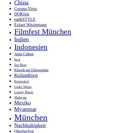
China
Corona-Virus
DOKfest
eat&STYLE
Eckart Witzigmann
Filmfest München
Indien
Indonesien
Jamie Cullum
Java
Jon Rose
Klassik am Odeonsplatz
Kolumbien
Königshof
Linke Weine
Lonely Planet
Malaysia
Mexiko
Myanmar
München
Nachhaltigkeit
Oktoberfest