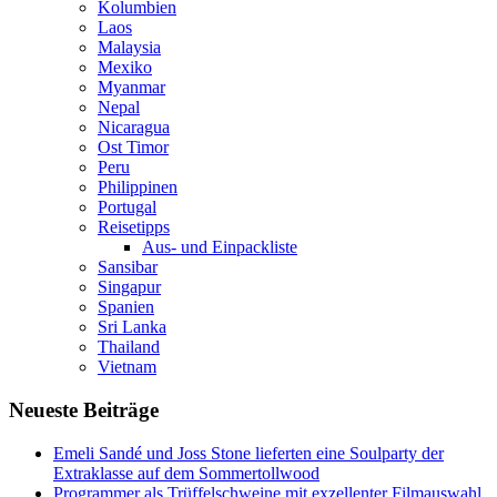
Kolumbien
Laos
Malaysia
Mexiko
Myanmar
Nepal
Nicaragua
Ost Timor
Peru
Philippinen
Portugal
Reisetipps
Aus- und Einpackliste
Sansibar
Singapur
Spanien
Sri Lanka
Thailand
Vietnam
Neueste Beiträge
Emeli Sandé und Joss Stone lieferten eine Soulparty der
Extraklasse auf dem Sommertollwood
Programmer als Trüffelschweine mit exzellenter Filmauswahl