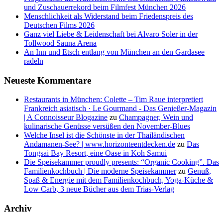
und Zuschauerrekord beim Filmfest München 2026
Menschlichkeit als Widerstand beim Friedenspreis des
Deutschen Films 2026
Ganz viel Liebe & Leidenschaft bei Alvaro Soler in der
Tollwood Sauna Arena
An Inn und Etsch entlang von München an den Gardasee
radeln
Neueste Kommentare
Restaurants in München: Colette – Tim Raue interpretiert
Frankreich asiatisch · Le Gourmand - Das Genießer-Magazin
| A Connoisseur Blogazine
zu
Champagner, Wein und
kulinarische Genüsse versüßen den November-Blues
Welche Insel ist die Schönste in der Thailändischen
Andamanen-See? | www.horizonteentdecken.de
zu
Das
Tongsai Bay Resort, eine Oase in Koh Samui
Die Speisekammer proudly presents: “Organic Cooking”. Das
Familienkochbuch | Die moderne Speisekammer
zu
Genuß,
Spaß & Energie mit dem Familienkochbuch, Yoga-Küche &
Low Carb, 3 neue Bücher aus dem Trias-Verlag
Archiv