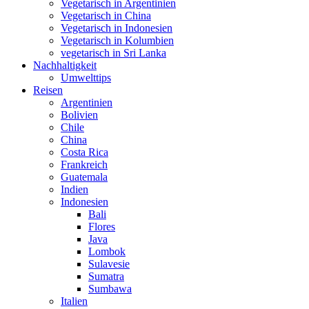
Vegetarisch in Argentinien
Vegetarisch in China
Vegetarisch in Indonesien
Vegetarisch in Kolumbien
vegetarisch in Sri Lanka
Nachhaltigkeit
Umwelttips
Reisen
Argentinien
Bolivien
Chile
China
Costa Rica
Frankreich
Guatemala
Indien
Indonesien
Bali
Flores
Java
Lombok
Sulavesie
Sumatra
Sumbawa
Italien