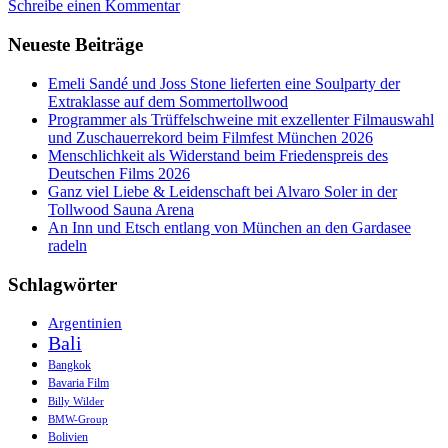
Schreibe einen Kommentar
beim
Tag
Neueste Beiträge
der
Toten
und
Emeli Sandé und Joss Stone lieferten eine Soulparty der
mehr
Extraklasse auf dem Sommertollwood
aus
Programmer als Trüffelschweine mit exzellenter Filmauswahl
Mexiko
und Zuschauerrekord beim Filmfest München 2026
City
Menschlichkeit als Widerstand beim Friedenspreis des
Deutschen Films 2026
Ganz viel Liebe & Leidenschaft bei Alvaro Soler in der
Tollwood Sauna Arena
An Inn und Etsch entlang von München an den Gardasee
radeln
Schlagwörter
Argentinien
Bali
Bangkok
Bavaria Film
Billy Wilder
BMW-Group
Bolivien