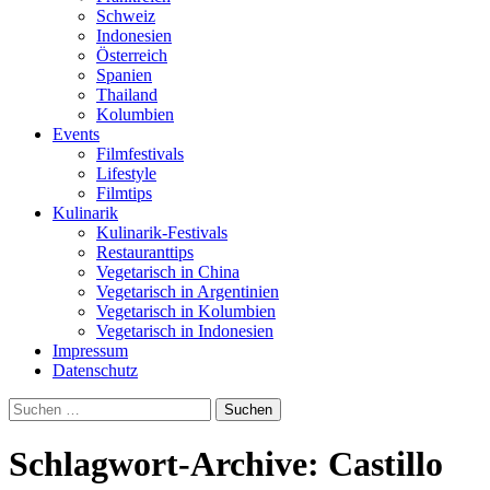
Schweiz
Indonesien
Österreich
Spanien
Thailand
Kolumbien
Events
Filmfestivals
Lifestyle
Filmtips
Kulinarik
Kulinarik-Festivals
Restauranttips
Vegetarisch in China
Vegetarisch in Argentinien
Vegetarisch in Kolumbien
Vegetarisch in Indonesien
Impressum
Datenschutz
Suchen
nach:
Schlagwort-Archive: Castillo