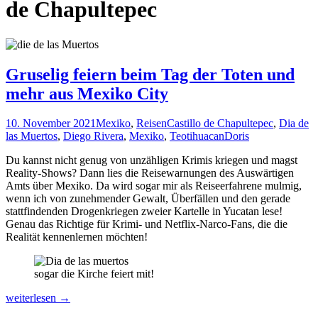
de Chapultepec
Gruselig feiern beim Tag der Toten und
mehr aus Mexiko City
10. November 2021
Mexiko
,
Reisen
Castillo de Chapultepec
,
Dia de
las Muertos
,
Diego Rivera
,
Mexiko
,
Teotihuacan
Doris
Du kannst nicht genug von unzähligen Krimis kriegen und magst
Reality-Shows? Dann lies die Reisewarnungen des Auswärtigen
Amts über Mexiko. Da wird sogar mir als Reiseerfahrene mulmig,
wenn ich von zunehmender Gewalt, Überfällen und den gerade
stattfindenden Drogenkriegen zweier Kartelle in Yucatan lese!
Genau das Richtige für Krimi- und Netflix-Narco-Fans, die die
Realität kennenlernen möchten!
sogar die Kirche feiert mit!
Gruselig
weiterlesen
→
feiern